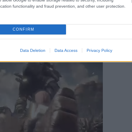
cation functionality and fraud prevention, and other user protection.
CONFIRM
egyenként reagált az összes hajmeresztő
Data Deletion
Data Access
Privacy Policy