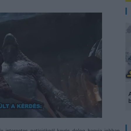
A
 internetes petícióknál kevés dolog hagyja jobban