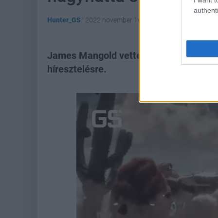
authenti
Hunter_GS
|
2022 november 16. 06:55
James Mangold vette a fáradságot, és 
híresztelésre.