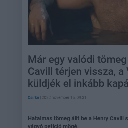
Már egy valódi tömeg 
Cavill térjen vissza, a
küldjék el inkább kapá
Csirke
|
2022 november 15. 09:31
Hatalmas tömeg állt be a Henry Cavill
vágyó petíció mögé.