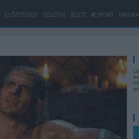
ELŐZETESEK
TESZTEK
[ÉLET]
#ESPORT
KRITIKA
Co
ér
mi
go