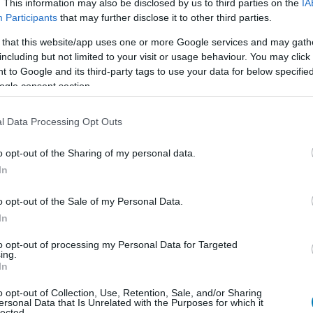
. This information may also be disclosed by us to third parties on the
IA
ás?
Participants
that may further disclose it to other third parties.
 that this website/app uses one or more Google services and may gath
including but not limited to your visit or usage behaviour. You may click 
 to Google and its third-party tags to use your data for below specifi
ogle consent section.
/Chat Facebook csoport
ba, dobj fel témákat, dumálj
l Data Processing Opt Outs
atlakozom
o opt-out of the Sharing of my personal data.
In
o opt-out of the Sale of my Personal Data.
In
b hangulata – Jön a második forduló! (X)
to opt-out of processing my Personal Data for Targeted
sorozat.
ing.
In
o opt-out of Collection, Use, Retention, Sale, and/or Sharing
ersonal Data that Is Unrelated with the Purposes for which it
lected.