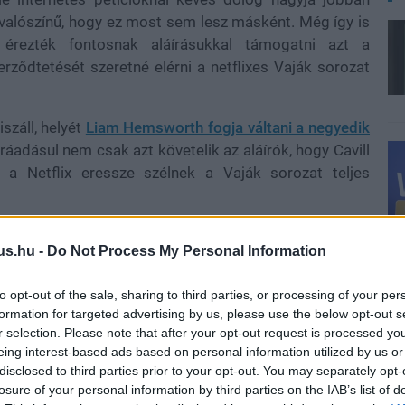
 valószínű, hogy ez most sem lesz másként. Még így is
 érezték fontosnak aláírásukkal támogatni azt a
erződtetését szeretné elérni a netflixes Vaják sorozat
száll, helyét
Liam Hemsworth fogja váltani a negyedik
ráadásul nem csak azt követelik az aláírók, hogy Cavill
 a Netflix eressze szélnek a Vaják sorozat teljes
us.hu -
Do Not Process My Personal Information
k írásának pillanatában a Change.org-os petíciót már
to opt-out of the sale, sharing to third parties, or processing of your per
 nem elképzelhetetlen, hogy a 300 ezres határt is túl
formation for targeted advertising by us, please use the below opt-out s
áírók.
r selection. Please note that after your opt-out request is processed y
eing interest-based ads based on personal information utilized by us or
sem fog reagálni minderre, de láttunk már csodákat
disclosed to third parties prior to your opt-out. You may separately opt-
örténelmet a rajongók.
losure of your personal information by third parties on the IAB’s list of