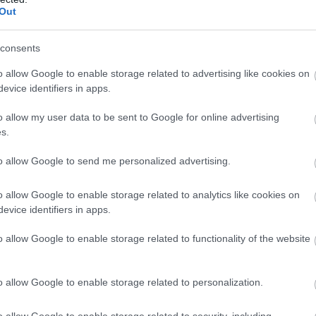
 cavill
#liam hemsworth
#petíció
Out
consents
o allow Google to enable storage related to advertising like cookies on
evice identifiers in apps.
o allow my user data to be sent to Google for online advertising
s.
to allow Google to send me personalized advertising.
zászólások
o allow Google to enable storage related to analytics like cookies on
evice identifiers in apps.
o allow Google to enable storage related to functionality of the website
rjednek az Indiana Jones
már a rendező sem
o allow Google to enable storage related to personalization.
o allow Google to enable storage related to security, including