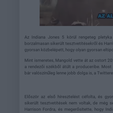
Loaded
:
Unmute
37.84%
Az Indiana Jones 5 körül rengeteg pletyka 
borzalmasan sikerült tesztvetítésekről és Harr
gyorsan közbelépett, hogy olyan gyorsan eltipo
Mint ismeretes, Mangold vette át az ostort 20
a rendezői székből átült a produceribe. Most
bár valószínűleg lenne jobb dolga is, a Twittere
Először az első híresztelést céfolta, és g
sikerült tesztvetítések nem voltak, de még s
Harrison Fordra, és megerősítette, hogy In