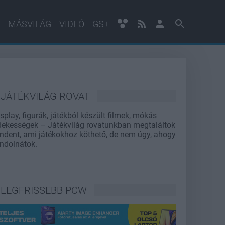
MÁSVILÁG
VIDEÓ
GS+
JÁTÉKVILÁG ROVAT
splay, figurák, játékból készült filmek, mókás
dekességek – Játékvilág rovatunkban megtaláltok
ndent, ami játékokhoz köthető, de nem úgy, ahogy
ndolnátok.
LEGFRISSEBB PCW