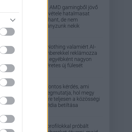
Az AMD gamingből jövő
bevétele hatalmasat
zuhant, de nem
hiányzunk nekik
A Nothing valamiért AI-
emberekkel reklámozza
az egyébként nagyon
ígéretes új fülesét
5 fontos kérdés, ami
megmutatja, hol megy
félre teljesen a közösségi
média betiltása
Álprofilokkal próbált