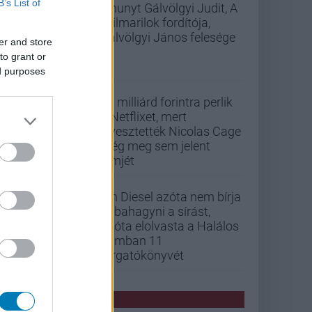
B’s List of
Elhunyt Gálvölgyi Judit, A
szilmarilok fordítója,
Gálvölgyi János felesége
er and store
to grant or
ed purposes
33 milliárd forintra perlik
a Netflixet, mert
elvesztették Nicolas Cage
még meg sem jelent
filmjét
Vin Diesel azóta nem bírja
abbahagyni a sírást,
mióta elolvasta a Halálos
iramban 11
forgatókönyvét
PCW HÍREK