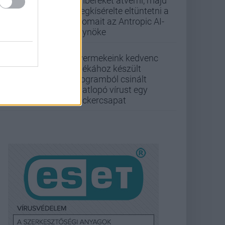
embereket átverni, majd
megkísérelte eltüntetni a
nyomait az Antropic AI-
ügynöke
Gyermekeink kedvenc
játékához készült
programból csinált
adatlopó vírust egy
hackercsapat