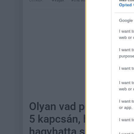
Címkék:
#vaják
#the witcher
#netflix
#henry
Opted 
Google 
I want t
web or d
I want t
purpose
I want 
Hoz
I want t
web or d
I want t
Olyan vad pletykák te
or app.
5 kapcsán, hogy azt 
I want t
hagyhatta szó nélkül
I want t