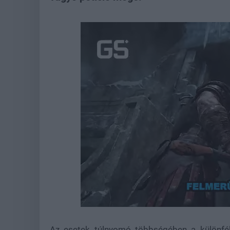
Loaded
:
Unmute
21.86%
Az esetek túlnyomó többségében a különféle