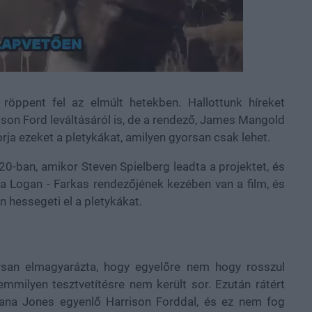
röppent fel az elmúlt hetekben. Hallottunk híreket
ison Ford leváltásáról is, de a rendező, James Mangold
rja ezeket a pletykákat, amilyen gyorsan csak lehet.
20-ban, amikor Steven Spielberg leadta a projektet, és
 a Logan - Farkas rendezőjének kezében van a film, és
n hessegeti el a pletykákat.
yorsan elmagyarázta, hogy egyelőre nem hogy rosszul
emmilyen tesztvetítésre nem került sor. Ezután rátért
diana Jones egyenlő Harrison Forddal, és ez nem fog