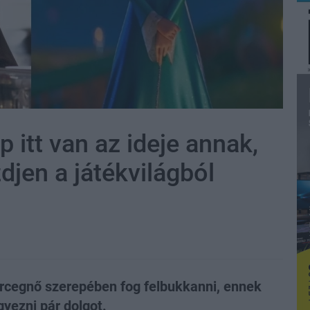
p itt van az ideje annak,
jen a játékvilágból
rcegnő szerepében fog felbukkanni, ennek
yezni pár dolgot.