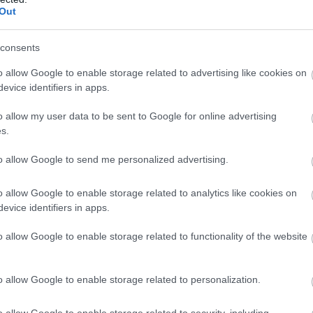
Out
consents
o allow Google to enable storage related to advertising like cookies on
evice identifiers in apps.
o allow my user data to be sent to Google for online advertising
s.
/Chat Facebook csoport
ba, dobj fel témákat, dumálj
to allow Google to send me personalized advertising.
atlakozom
o allow Google to enable storage related to analytics like cookies on
evice identifiers in apps.
o allow Google to enable storage related to functionality of the website
o allow Google to enable storage related to personalization.
b hangulata – Jön a második forduló! (X)
sorozat.
o allow Google to enable storage related to security, including