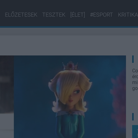
ELŐZETESEK
TESZTEK
[ÉLET]
#ESPORT
KRITIKA
Co
ér
mi
go