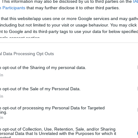
. This information may also be disclosed by us to third parties on the
IA
Participants
that may further disclose it to other third parties.
ekinthetitek meg a mozikban.
 that this website/app uses one or more Google services and may gath
including but not limited to your visit or usage behaviour. You may click 
 to Google and its third-party tags to use your data for below specifi
ogle consent section.
l Data Processing Opt Outs
o opt-out of the Sharing of my personal data.
In
o opt-out of the Sale of my Personal Data.
In
to opt-out of processing my Personal Data for Targeted
ing.
In
o opt-out of Collection, Use, Retention, Sale, and/or Sharing
ersonal Data that Is Unrelated with the Purposes for which it
lected.