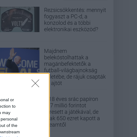
Rezsicsökkentés: mennyit
fogyaszt a PC-d, a
konzolod és a többi
elektronikai eszközöd?
Majdnem
belekóstolhattak a
magánbefektetők a
futball-világbajnokság
üzletébe, de rájuk csapták
az ajtót
A 18 éves srác papíron
sonal or
437 millió forintot
ection to
keresett a játékával, de
ou may
csak 650 ezret kapott a
 personal
Steamtől
out of the
 downstream