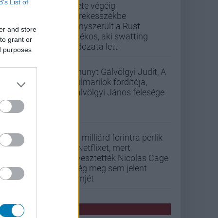
B’s List of
Élete végéig
kerekesszékbe
kényszerült a Rust
er and store
játékos, aki swatting
to grant or
áldozata lett
ed purposes
Elhunyt Gálvölgyi Judit, A
szilmarilok fordítója,
Gálvölgyi János felesége
33 milliárd forintra perlik
a Netflixet, mert
elvesztették Nicolas Cage
még meg sem jelent
filmjét
PCW HÍREK