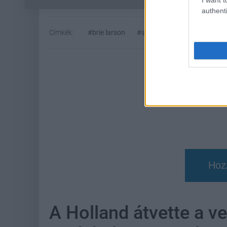
authenti
Címkék:
#brie larson
#super mario galaxis: a film
Hoz
A Holland átvette a v