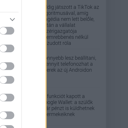
Addig játszott a TikTok az
algoritmusával, amíg
tragédia nem lett belőle,
aztán a vállalat
vezérigazgatója
szemrebbenés nélkül
hazudott róla
Könnyebb lesz beállítani,
mennyit telefonozhat a
gyerek az új Androidon
Új funkciót kapott a
Google Wallet: a szülők
már pénzt is küldhetnek
gyermekeiknek