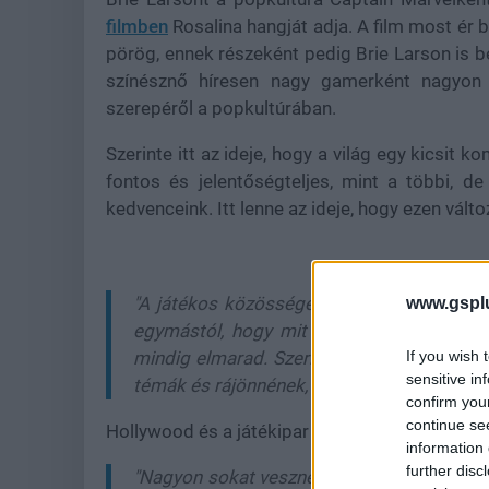
filmben
Rosalina hangját adja. A film most ér
pörög, ennek részeként pedig Brie Larson is b
színésznő híresen nagy gamerként nagyon 
szerepéről a popkultúrában.
Szerinte itt az ideje, hogy a világ egy kicsit
fontos és jelentőségteljes, mint a többi, de
kedvenceink. Itt lenne az ideje, hogy ezen vált
"A játékos közösségek sokkal nagyobbak, 
www.gspl
egymástól, hogy mit olvasol vagy milyen f
If you wish 
mindig elmarad. Szerintem meglepődnének
sensitive in
témák és rájönnének, hogy többen játszanak
confirm you
continue se
Hollywood és a játékipar kapcsolatáról is meg
information 
further disc
"Nagyon sokat vesznek kölcsön a filmes sza