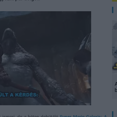
A
t ismeri, de a héten debütáló
Super Mario Galaxis: A