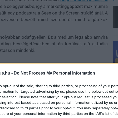
 be a célegyenesbe, így a marketinggépezet maximumra
eült egy podcastra a Seen on the Screen stúdiójánál. A
szívesen beszélt mind szerepéről, mind a játékok
 komolyabban odafigyeljen. Ez a médium legalább annyira
 átlag beszélgetésekben ritkán kerülnek elő aktuális
oztasson mindenki.
mint a filmes és TV-s világ. Mindig megkérdezzük
us.hu -
Do Not Process My Personal Information
ilmet nézel, de az, hogy mivel játszol az valahogy
to opt-out of the sale, sharing to third parties, or processing of your per
 az emberek, ha gyakrabban kerülnének elő ezek a
formation for targeted advertising by us, please use the below opt-out s
, mint gondolták."
r selection. Please note that after your opt-out request is processed y
eing interest-based ads based on personal information utilized by us or
osztotta véleményét.
disclosed to third parties prior to your opt-out. You may separately opt-
losure of your personal information by third parties on the IAB’s list of
kmától, szóval szerintem itt az ideje, hogy a filmes