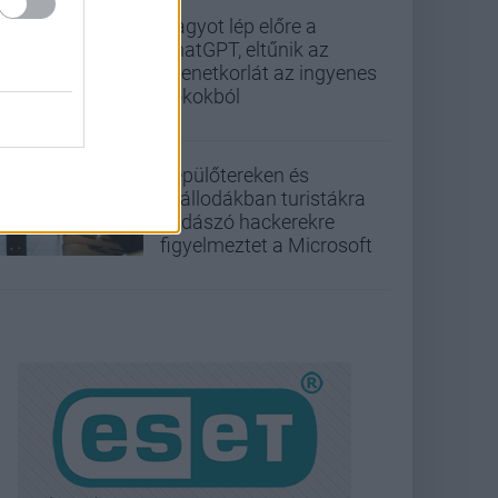
Nagyot lép előre a
ChatGPT, eltűnik az
üzenetkorlát az ingyenes
fiókokból
Repülőtereken és
szállodákban turistákra
vadászó hackerekre
figyelmeztet a Microsoft