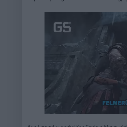
Loaded
:
Unmute
21.86%
Brie Larsont a popkultúra Captain Marvelkén