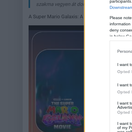
participants
szakma vegyen át dolgokat a tőlük."
Downstream 
A Super Mario Galaxis: A filmet április 2-től t
Please note
information 
deny consent
in below Go
Persona
I want t
Opted 
I want t
Opted 
I want 
Advertis
Opted 
I want t
of my P
was col