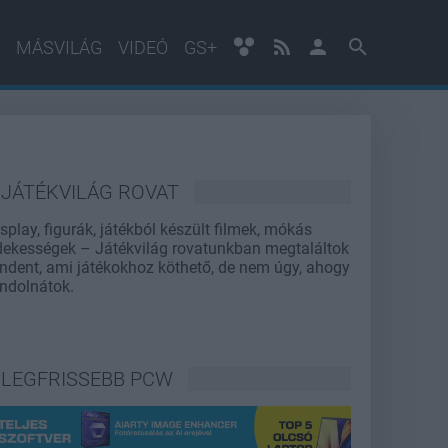
MÁSVILÁG
VIDEÓ
GS+
JÁTÉKVILÁG ROVAT
splay, figurák, játékból készült filmek, mókás
dekességek – Játékvilág rovatunkban megtaláltok
ndent, ami játékokhoz köthető, de nem úgy, ahogy
ndolnátok.
LEGFRISSEBB PCW