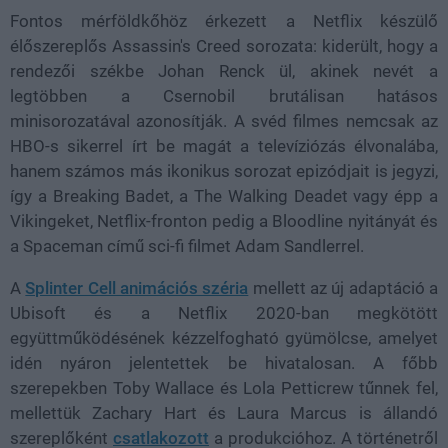
Fontos mérföldkőhöz érkezett a Netflix készülő
élőszereplős Assassin's Creed sorozata: kiderült, hogy a
rendezői székbe Johan Renck ül, akinek nevét a
legtöbben a Csernobil brutálisan hatásos
minisorozatával azonosítják. A svéd filmes nemcsak az
HBO-s sikerrel írt be magát a televíziózás élvonalába,
hanem számos más ikonikus sorozat epizódjait is jegyzi,
így a Breaking Badet, a The Walking Deadet vagy épp a
Vikingeket, Netflix-fronton pedig a Bloodline nyitányát és
a Spaceman című sci-fi filmet Adam Sandlerrel.
A
Splinter Cell animációs széria
mellett az új adaptáció a
Ubisoft és a Netflix 2020-ban megkötött
együttműködésének kézzelfogható gyümölcse, amelyet
idén nyáron jelentettek be hivatalosan. A főbb
szerepekben Toby Wallace és Lola Petticrew tűnnek fel,
mellettük Zachary Hart és Laura Marcus is állandó
szereplőként
csatlakozott
a produkcióhoz. A történetről