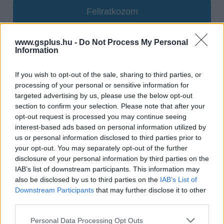
Feliratkozom
www.gsplus.hu -
Do Not Process My Personal
Information
SMASH by Meló-Diák: Homok, zene és a nyár legjobb
hangulata – Jön a második forduló! (X)
If you wish to opt-out of the sale, sharing to third parties, or
Július végén folytatódik a balatoni strandröplabda-
processing of your personal or sensitive information for
sorozat.
targeted advertising by us, please use the below opt-out
section to confirm your selection. Please note that after your
opt-out request is processed you may continue seeing
interest-based ads based on personal information utilized by
us or personal information disclosed to third parties prior to
Címkék:
#assassin's creed
#netflix
#ubisoft
your opt-out. You may separately opt-out of the further
disclosure of your personal information by third parties on the
IAB’s list of downstream participants. This information may
also be disclosed by us to third parties on the
IAB’s List of
Downstream Participants
that may further disclose it to other
third parties.
Please note that this website/app uses one or more Google
Personal Data Processing Opt Outs