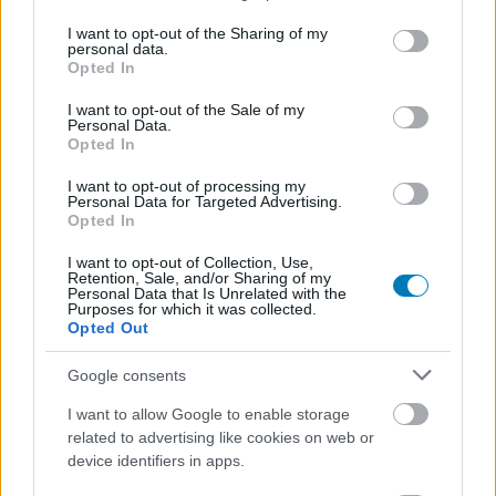
services and may gather and store information including but
not limited to your visit or usage behaviour. You may click to
I want to opt-out of the Sharing of my
personal data.
Hozzászólások
grant or deny consent to Google and its third-party tags to
Opted In
use your data for below specified purposes in below Google
consent section.
I want to opt-out of the Sale of my
Personal Data.
Opted In
Az az igazi ünnep, amikor Galen
I want to opt-out of processing my
Erso és Thrawn admirális épít
Personal Data for Targeted Advertising.
Opted In
közösen LEGO Halálcsillagot
I want to opt-out of Collection, Use,
Retention, Sale, and/or Sharing of my
Personal Data that Is Unrelated with the
HP
|
2025 december 24. 07:03
Purposes for which it was collected.
Opted Out
Google consents
A Zsivány Egyes és az Ahsoka sztárjai igazi
I want to allow Google to enable storage
"birodalmi összefogás" keretében legóztak egy
related to advertising like cookies on web or
halálit, minden Star Wars rajongó örömmel
device identifiers in apps.
nézte volna végig ezt livestreamben.