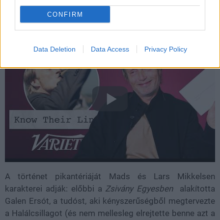
UCS (Ultimate Collector Series) készletről van szó, ami
CONFIRM
pont a filmje premierje környékén jelent meg.
Data Deletion
Data Access
Privacy Policy
A történet pikantériáját Mads és Lars Mikkelsen
karakterei adják: előbbi a
Zsivány Egyesben
alakította
Galen Ersót, a tudóst, aki kényszerűségből megtervezte
a Halálcsillagot (és nem mellesleg elrejtette benne azt a