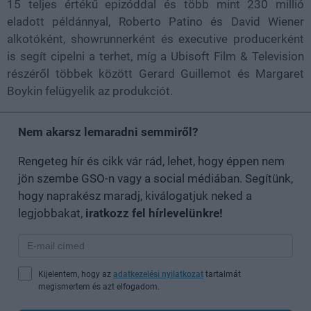
15 teljes értékű epizóddal és több mint 230 millió
eladott példánnyal, Roberto Patino és David Wiener
alkotóként, showrunnerként és executive producerként
is segít cipelni a terhet, míg a Ubisoft Film & Television
részéről többek között Gerard Guillemot és Margaret
Boykin felügyelik az produkciót.
Nem akarsz lemaradni semmiről?
Rengeteg hír és cikk vár rád, lehet, hogy éppen nem
jön szembe GSO-n vagy a social médiában. Segítünk,
hogy naprakész maradj, kiválogatjuk neked a
legjobbakat,
iratkozz fel hírlevelünkre!
Kijelentem, hogy az
adatkezelési nyilatkozat
tartalmát
megismertem és azt elfogadom.