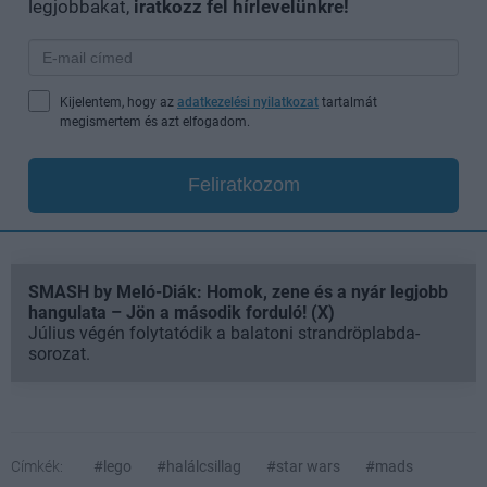
legjobbakat,
iratkozz fel hírlevelünkre!
Kijelentem, hogy az
adatkezelési nyilatkozat
tartalmát
megismertem és azt elfogadom.
Feliratkozom
SMASH by Meló-Diák: Homok, zene és a nyár legjobb
hangulata – Jön a második forduló! (X)
Július végén folytatódik a balatoni strandröplabda-
sorozat.
Címkék:
#lego
#halálcsillag
#star wars
#mads