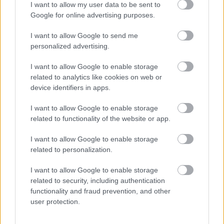
I want to allow my user data to be sent to
Google for online advertising purposes.
Play
I want to allow Google to send me
Persze mi is nagyon bírjuk az
ünnepi LEGO-streameket
,
personalized advertising.
Video
de ezzel nem tudnánk versenyezni. Mads Mikkelsen
nemrég egy interjúban árulta el, hogy bátyjával, a szintén
I want to allow Google to enable storage
Star Wars-veterán Larsszal közösen raktak össze egy
related to analytics like cookies on web or
device identifiers in apps.
monumentális LEGO Halálcsillagot, amelyet karácsonyi
ajándékba kapott a színész.
I want to allow Google to enable storage
related to functionality of the website or app.
Nagyon szívesen megnéztük volna ezt a közös birodalmi
erőfeszítést, de csupán egy szép családi emlékről van
I want to allow Google to enable storage
szó.
related to personalization.
I want to allow Google to enable storage
related to security, including authentication
functionality and fraud prevention, and other
Mads a
Variety
nek mesélt arról, hogy néhány évvel
user protection.
ezelőtt segített be bátyjának a munkálatokba. A leírás
alapján valószínűleg a 2016-os, több mint 4000 darabos