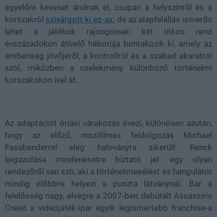
egyelőre keveset árulnak el, csupán a helyszínről és a
korszakról
szivárgott ki ez-az
, de az alapfelállás ismerős
lehet a játékok rajongóinak: két titkos rend
évszázadokon átívelő háborúja bontakozik ki, amely az
emberiség jövőjéről, a kontrollról és a szabad akaratról
szól, miközben a cselekmény különböző történelmi
korszakokon ível át.
Az adaptációt óriási várakozás övezi, különösen azután,
hogy az előző, mozifilmes feldolgozás Michael
Fassbenderrel elég haloványra sikerült. Renck
leigazolása mindenesetre biztató jel: egy olyan
rendezőről van szó, aki a történetmesélést és hangulatot
mindig előbbre helyezi a puszta látványnál. Bár a
felelősség nagy, elvégre a 2007-ben debütált Assassin's
Creed a videójáték-ipar egyik legismertebb franchise-a