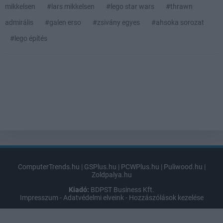
mikkelsen
#lars mikkelsen
#lego star wars
#thrawn
admirális
#galen erso
#zsivány egyes
#ahsoka sorozat
#lego építés
ComputerTrends.hu
|
GSPlus.hu
|
PCWPlus.hu
|
Puliwood.hu
|
Zoldpalya.hu
Kiadó:
BDPST Business Kft.
Impresszum
-
Adatvédelmi elveink
-
Hozzászólások kezelése