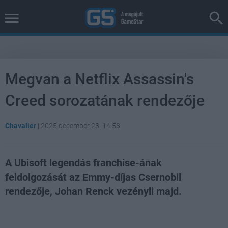
Megvan a Netflix Assassin's
Creed sorozatának rendezője
Chavalier
|
2025 december 23. 14:53
A Ubisoft legendás franchise-ának
feldolgozását az Emmy-díjas Csernobil
rendezője, Johan Renck vezényli majd.
Loaded
:
Unmute
37.36%