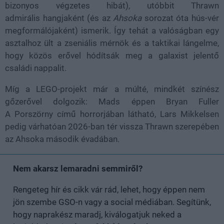
bizonyos végzetes hibát), utóbbit Thrawn
admirális hangjaként (és az
Ahsoka
sorozat óta hús-vér
megformálójaként) ismerik. Így tehát a valóságban egy
asztalhoz ült a zseniális mérnök és a taktikai lángelme,
hogy közös erővel hódítsák meg a galaxist jelentő
családi nappalit.
Míg a LEGO-projekt már a múlté, mindkét színész
gőzerővel dolgozik: Mads éppen Bryan Fuller
A
Porszörny
című horrorjában látható, Lars Mikkelsen
pedig várhatóan 2026-ban tér vissza Thrawn szerepében
az Ahsoka második évadában.
Nem akarsz lemaradni semmiről?
Rengeteg hír és cikk vár rád, lehet, hogy éppen nem
jön szembe GSO-n vagy a social médiában. Segítünk,
hogy naprakész maradj, kiválogatjuk neked a