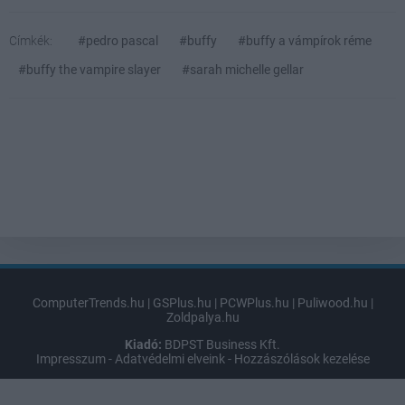
Címkék:
#pedro pascal
#buffy
#buffy a vámpírok réme
#buffy the vampire slayer
#sarah michelle gellar
ComputerTrends.hu
|
GSPlus.hu
|
PCWPlus.hu
|
Puliwood.hu
|
Zoldpalya.hu
Kiadó:
BDPST Business Kft.
Impresszum
-
Adatvédelmi elveink
-
Hozzászólások kezelése