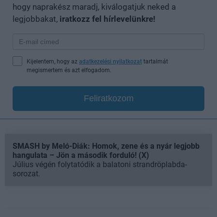
hogy naprakész maradj, kiválogatjuk neked a
legjobbakat,
iratkozz fel hírlevelünkre!
Kijelentem, hogy az
adatkezelési nyilatkozat
tartalmát
megismertem és azt elfogadom.
Feliratkozom
SMASH by Meló-Diák: Homok, zene és a nyár legjobb
hangulata – Jön a második forduló! (X)
Július végén folytatódik a balatoni strandröplabda-
sorozat.