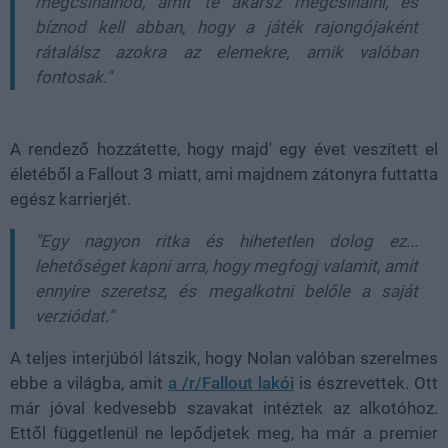
megcsinálnod, amit te akarsz megcsinálni, és
bíznod kell abban, hogy a játék rajongójaként
rátalálsz azokra az elemekre, amik valóban
fontosak."
A rendező hozzátette, hogy majd' egy évet veszített el
életéből a Fallout 3 miatt, ami majdnem zátonyra futtatta
egész karrierjét.
"Egy nagyon ritka és hihetetlen dolog ez...
lehetőséget kapni arra, hogy megfogj valamit, amit
ennyire szeretsz, és megalkotni belőle a saját
verziódat."
A teljes interjúból látszik, hogy Nolan valóban szerelmes
ebbe a világba, amit
a /r/Fallout lakói
is észrevettek. Ott
már jóval kedvesebb szavakat intéztek az alkotóhoz.
Ettől függetlenül ne lepődjetek meg, ha már a premier