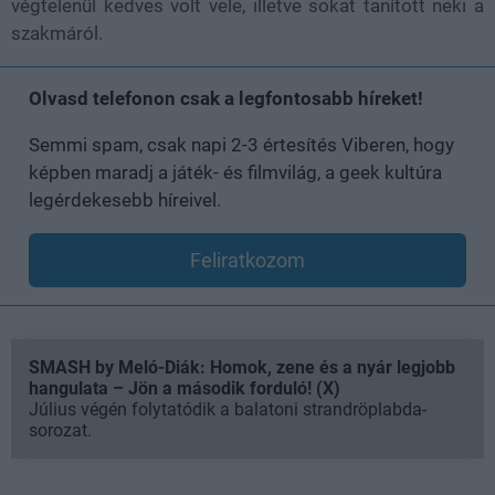
végtelenül kedves volt vele, illetve sokat tanított neki a
szakmáról.
Olvasd telefonon csak a legfontosabb híreket!
Semmi spam, csak napi 2-3 értesítés Viberen, hogy
képben maradj a játék- és filmvilág, a geek kultúra
legérdekesebb híreivel.
Feliratkozom
SMASH by Meló-Diák: Homok, zene és a nyár legjobb
hangulata – Jön a második forduló! (X)
Július végén folytatódik a balatoni strandröplabda-
sorozat.