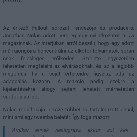
Loaded
:
Unmute
39.29%
Az érkező Fallout sorozat rendezője és producere,
Jonathan Nolan adott nemrég egy nyilatkozatot a
T3
magazinnak. Az interjúban arról beszélt, hogy egy adott
mű rajongóira koncentrálni az alkotói folyamatok során
csak felesleges erőlködés. Szerinte egyszerűen
lehetetlen megfelelni az elvárásoknak, és az a legjobb
megoldás, ha a saját értékeidre figyelsz oda az
adapcálás közben. A reakció pedig ezekre a
kijelentésekre ahogy sejteni lehetett mérhetetlen
sárdobálás lett.
Nolan mondókája persze többet is tartalmazott annál,
mint ami egy tweetbe belefér. Így fogalmazott:
"Amikor ennek nekiugrasz, akkor azt kell