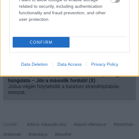
related to security, including authentication
Hírek, érdekességek, tippek, ajánlók, unboxing,
functionality and fraud prevention, and other
hardveres videók, minden, ami 1-2 percbe belefér.
user protection.
Kövess minket TikTokon is!
CONFIRM
Megnézem
Data Deletion
Data Access
Privacy Policy
SMASH by Meló-Diák: Homok, zene és a nyár legjobb
hangulata – Jön a második forduló! (X)
Július végén folytatódik a balatoni strandröplabda-
sorozat.
Címkék:
#dűne: második rész
#denis villeneuve
#timothée
chalamet
#zendaya
#bevétel