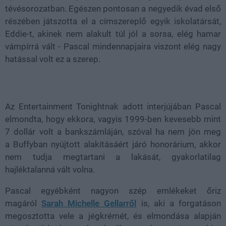
tévésorozatban. Egészen pontosan a negyedik évad első
részében játszotta el a címszereplő egyik iskolatársát,
Eddie-t, akinek nem alakult túl jól a sorsa, elég hamar
vámpírrá vált - Pascal mindennapjaira viszont elég nagy
hatással volt ez a szerep.
Az Entertainment Tonightnak adott interjújában Pascal
elmondta, hogy ekkora, vagyis 1999-ben kevesebb mint
7 dollár volt a bankszámláján, szóval ha nem jön meg
a Buffyban nyújtott alakításáért járó honorárium, akkor
nem tudja megtartani a lakását, gyakorlatilag
hajléktalanná vált volna.
Pascal egyébként nagyon szép emlékeket őriz
magáról
Sarah Michelle Gellarről
is, aki a forgatáson
megosztotta vele a jégkrémét, és elmondása alapján