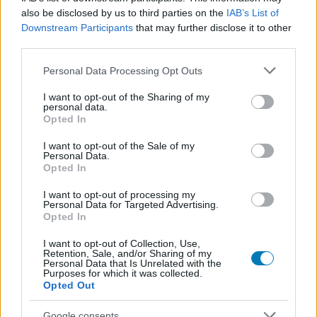
míg a Kung Fu Panda 4 31,5 milliót), az új Dűne így is a
also be disclosed by us to third parties on the
IAB’s List of
2024 legtöbb bevételt termelő filmje a világon és
Downstream Participants
that may further disclose it to other
konkrétan Amerikában is.
third parties.
Please note that this website/app uses one or more Google
A Dűne: Második rész ugyanis jelen pillanatban az
Personal Data Processing Opt Outs
services and may gather and store information including but
Egyesült Államokban 205, világszinten pedig már 494
not limited to your visit or usage behaviour. You may click to
I want to opt-out of the Sharing of my
millió dolláros összesített bevételnél jár, ezzel pedig már
personal data.
grant or deny consent to Google and its third-party tags to
Opted In
most sikerült megelőzni a 2021-es első részt.
use your data for below specified purposes in below Google
consent section.
I want to opt-out of the Sale of my
Personal Data.
Opted In
Az első Dűne mozi ugyanis az USA-ban 108 milliós, az
I want to opt-out of processing my
Personal Data for Targeted Advertising.
egész világon pedig 433 milliós összesített bevételnél
Opted In
zárt, ezeket a folytatás már most sikeresen maga
mögött hagyta. A kontextusból mondjuk nem hiányozhat
I want to opt-out of Collection, Use,
Retention, Sale, and/or Sharing of my
az sem, hogy az első Dűne egyszerre jelent meg az HBO
Personal Data that Is Unrelated with the
Purposes for which it was collected.
Max streamingplatformon és a mozikban (ahogy sok
Opted Out
más film is a pandémia után), míg a második epizód
értelemszerűen már csak és kizárólag a vetítőtermeket
Google consents