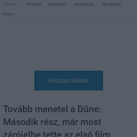
Címkék:
#fallout
#amazon
#bethesda
#jonathan
nolan
Hozzászólások
Tovább menetel a Dűne:
Második rész, már most
zárójelbe tette az első film