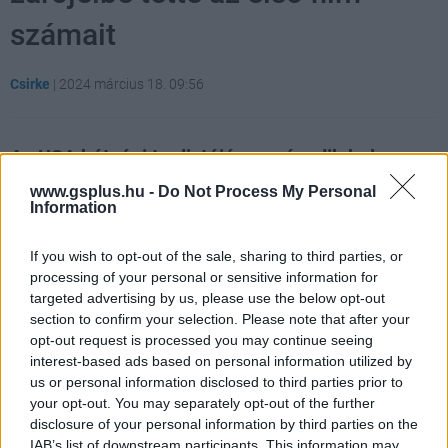
számait
Csirke
|
2024 március 18. 09:56
Az USA hétvégi toplistáján a második helyre
szorult az új Dűne, de összesítésben így is
www.gsplus.hu -
Do Not Process My Personal
Information
nagyon jók a bevételi mutatók.
Loaded
:
Unmute
If you wish to opt-out of the sale, sharing to third parties, or
21.86%
processing of your personal or sensitive information for
targeted advertising by us, please use the below opt-out
Túl van az Egyesült Államokban is a bemutatóját követő
section to confirm your selection. Please note that after your
harmadik hétvégén a Dűne: Második rész, így befutottak
opt-out request is processed you may continue seeing
a legújabb bevételi számok is. A helyzet pedig az, hogy
interest-based ads based on personal information utilized by
bár az aktuális dobogó második helyére szorult
us or personal information disclosed to third parties prior to
your opt-out. You may separately opt-out of the further
vissza Denis Villeneuve filmje (a hétvégén az USA-ban
disclosure of your personal information by third parties on the
a Dűne: Második rész 29 millió dollárt szedett össze,
IAB’s list of downstream participants. This information may