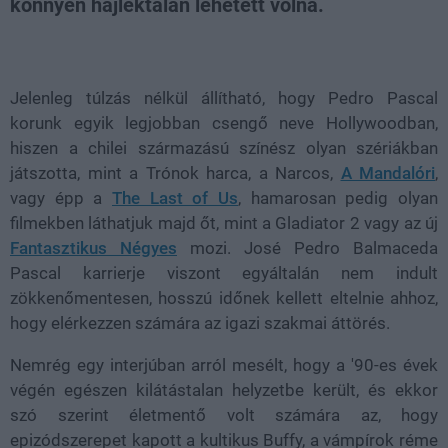
könnyen hajléktalan lehetett volna.
Loaded
:
Unmute
21.86%
Jelenleg túlzás nélkül állítható, hogy Pedro Pascal
korunk egyik legjobban csengő neve Hollywoodban,
hiszen a chilei származású színész olyan szériákban
játszotta, mint a Trónok harca, a Narcos,
A Mandalóri
,
vagy épp a
The Last of Us
, hamarosan pedig olyan
filmekben láthatjuk majd őt, mint a Gladiator 2 vagy az új
Fantasztikus Négyes
mozi. José Pedro Balmaceda
Pascal karrierje viszont egyáltalán nem indult
zökkenőmentesen, hosszú időnek kellett eltelnie ahhoz,
hogy elérkezzen számára az igazi szakmai áttörés.
Nemrég egy interjúban arról mesélt, hogy a '90-es évek
végén egészen kilátástalan helyzetbe került, és ekkor
szó szerint életmentő volt számára az, hogy
epizódszerepet kapott a kultikus Buffy, a vámpírok réme