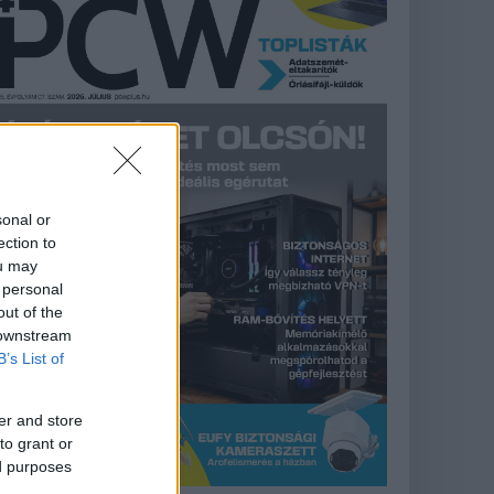
sonal or
ection to
ou may
 personal
out of the
 downstream
B’s List of
er and store
to grant or
ed purposes