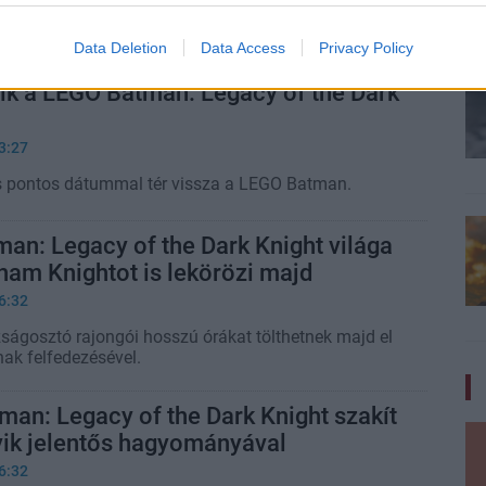
zóló nagy dobásokra készül a LEGO.
Data Deletion
Data Access
Privacy Policy
ik a LEGO Batman: Legacy of the Dark
3:27
és pontos dátummal tér vissza a LEGO Batman.
an: Legacy of the Dark Knight világa
am Knightot is lekörözi majd
6:32
ságosztó rajongói hosszú órákat tölthetnek majd el
ak felfedezésével.
an: Legacy of the Dark Knight szakít
yik jelentős hagyományával
6:32