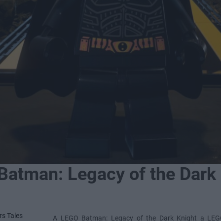
atman: Legacy of the Dark
rs Tales
A LEGO Batman: Legacy of the Dark Knight a LEG