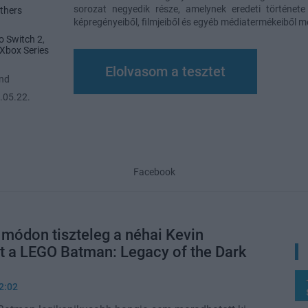
sorozat negyedik része, amelynek eredeti történet
thers
képregényeiből, filmjeiből és egyéb médiatermékeiből mer
o Switch 2
,
Xbox Series
Elolvasom a tesztet
and
.05.22.
Facebook
módon tiszteleg a néhai Kevin
t a LEGO Batman: Legacy of the Dark
2:02