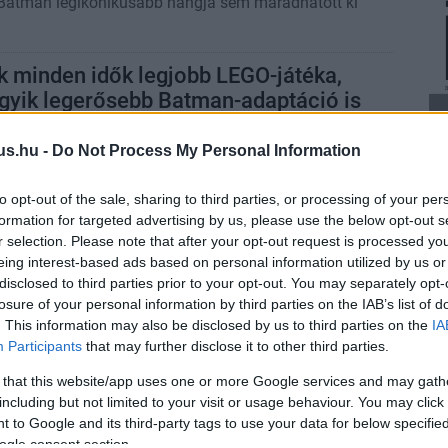
Batman legikonikusabb hangja sem maradhatott ki
 minden idők legjobb LEGO-játéka,
gyik legerősebb Batman-adaptáció is
4:32
us.hu -
Do Not Process My Personal Information
gkapta a tökéletes LEGO-játékot.
to opt-out of the sale, sharing to third parties, or processing of your per
: Legacy of the Dark Knight teszt –
formation for targeted advertising by us, please use the below opt-out s
atman-film egyetlen kiváló mixben
r selection. Please note that after your opt-out request is processed y
eing interest-based ads based on personal information utilized by us or
1 12:27
disclosed to third parties prior to your opt-out. You may separately opt-
erakta a legjobb LEGO-játékot és az egyik legjobb
losure of your personal information by third parties on the IAB’s list of
. This information may also be disclosed by us to third parties on the
IA
Participants
that may further disclose it to other third parties.
 szivároghattak ki a LEGO
 that this website/app uses one or more Google services and may gath
including but not limited to your visit or usage behaviour. You may click 
 to Google and its third-party tags to use your data for below specifi
1:01
ogle consent section.