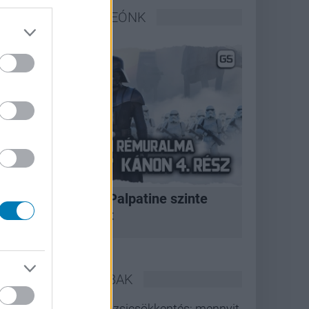
LEGFRISSEBB VIDEÓNK
A korszak, amikor Palpatine szinte
bármit megtehetett
LEGOLVASOTTABBAK
Rezsicsökkentés: mennyit