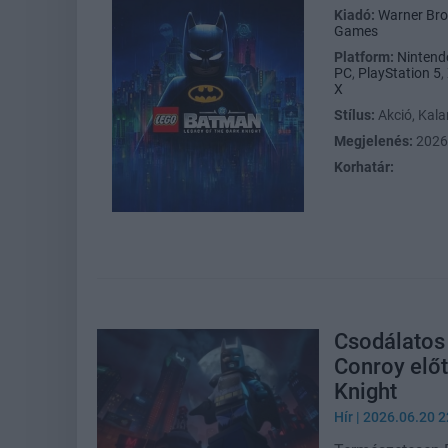
Kiadó:
Warner Bro
Games
Platform:
Nintend
PC
,
PlayStation 5
,
X
Stílus:
Akció, Kal
Megjelenés:
2026
Korhatár:
Csodálatos 
Conroy előt
Knight
Hír
| 2026.06.20 2