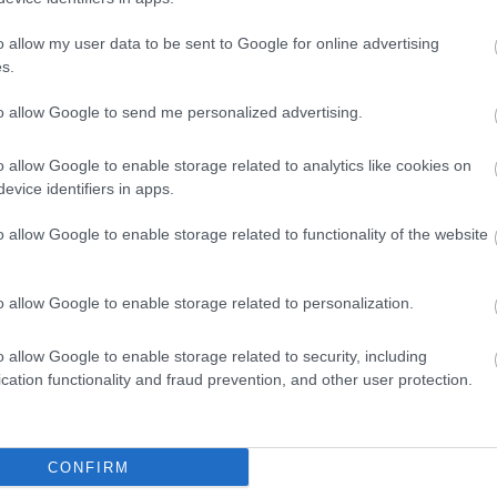
o allow my user data to be sent to Google for online advertising
s.
 LEGO Batman: Legacy of the Dark
jelenési dátuma
to allow Google to send me personalized advertising.
3:56
o allow Google to enable storage related to analytics like cookies on
mert időpontban tűnik majd fel Gotham City
evice identifiers in apps.
smert denevérjel.
o allow Google to enable storage related to functionality of the website
abb lett a LEGO Batman: Legacy of
ight gépigénye, fellélegezhetnek a
o allow Google to enable storage related to personalization.
1:04
o allow Google to enable storage related to security, including
mított a korábban közölt hardverkövetelményen.
cation functionality and fraud prevention, and other user protection.
-ban rászáll a gamerekre, és ezt
 nem imádni
CONFIRM
2:00