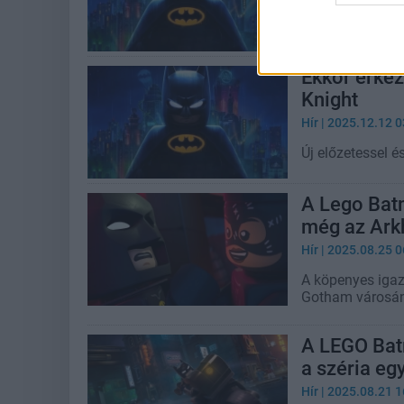
Játékosoknak s
Ekkor érkez
Knight
Hír
| 2025.12.12 0
Új előzetessel 
A Lego Batm
még az Arkh
Hír
| 2025.08.25 0
A köpenyes igaz
Gotham városán
A LEGO Batm
a széria eg
Hír
| 2025.08.21 1