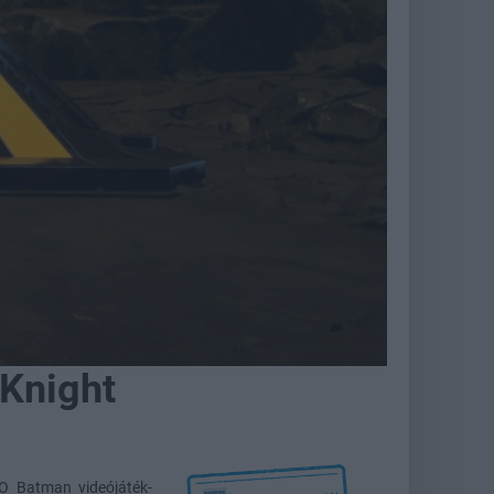
 Knight
O Batman videójáték-