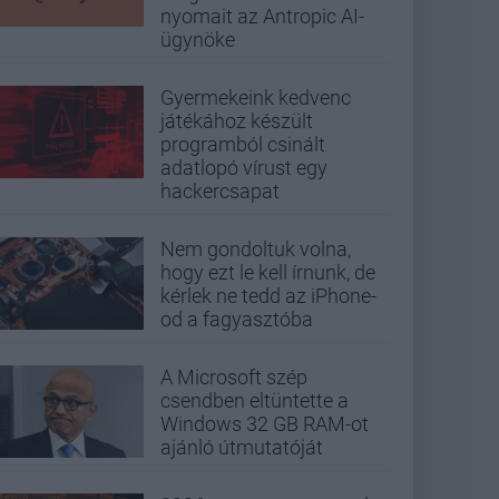
nyomait az Antropic AI-
ügynöke
Gyermekeink kedvenc
játékához készült
programból csinált
adatlopó vírust egy
hackercsapat
Nem gondoltuk volna,
hogy ezt le kell írnunk, de
kérlek ne tedd az iPhone-
od a fagyasztóba
A Microsoft szép
csendben eltüntette a
Windows 32 GB RAM-ot
ajánló útmutatóját