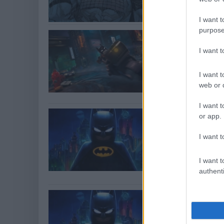
I want t
purpose
Változott a
Knight meg
I want 
Hír
| 2026.03.17 1
I want t
Nem az eddig is
web or d
égboltján a jól i
I want t
Barátságos
or app.
the Dark Kn
I want t
PC-sek
Hír
| 2026.02.14 2
I want t
A TT Games fino
authenti
A LEGO 2026
nehéz lesz
Hír
| 2025.12.26 2