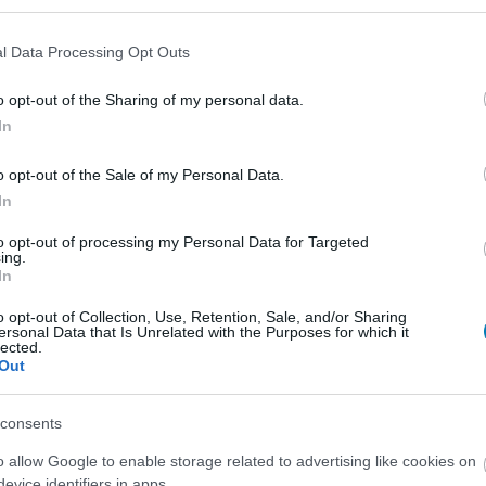
tion a Suicide Squad környékéről meríthet.
l Data Processing Opt Outs
stanra gyakorlatilag teljesen
ná vált
o opt-out of the Sharing of my personal data.
In
9:35
 a falat, hanem egyenesen átmentek rajta egy
o opt-out of the Sale of my Personal Data.
 esetében.
In
játékosok már most elindíthatták az
to opt-out of processing my Personal Data for Targeted
ing.
tmant
In
3:53
o opt-out of Collection, Use, Retention, Sale, and/or Sharing
gy walmartos digitális kód nyitotta ki túl korán
ersonal Data that Is Unrelated with the Purposes for which it
lected.
uit.
Out
b Batman sem marad ki az új játékból
consents
4:35
o allow Google to enable storage related to advertising like cookies on
Bruce Wayne-je a játékban is feltűn
evice identifiers in apps.