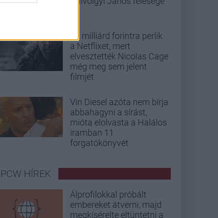
Gálvölgyi János felesége
33 milliárd forintra perlik
a Netflixet, mert
elvesztették Nicolas Cage
még meg sem jelent
filmjét
Vin Diesel azóta nem bírja
abbahagyni a sírást,
mióta elolvasta a Halálos
iramban 11
forgatókönyvét
PCW HÍREK
Álprofilokkal próbált
embereket átverni, majd
megkísérelte eltüntetni a