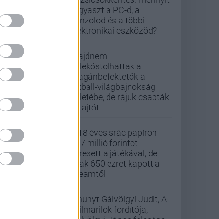
fogyaszt a PC-d, a
konzolod és a többi
elektronikai eszközöd?
Majdnem
belekóstolhattak a
magánbefektetők a
futball-világbajnokság
üzletébe, de rájuk csapták
az ajtót
A 18 éves srác papíron
437 millió forintot
keresett a játékával, de
csak 650 ezret kapott a
Steamtől
Elhunyt Gálvölgyi Judit, A
szilmarilok fordítója,