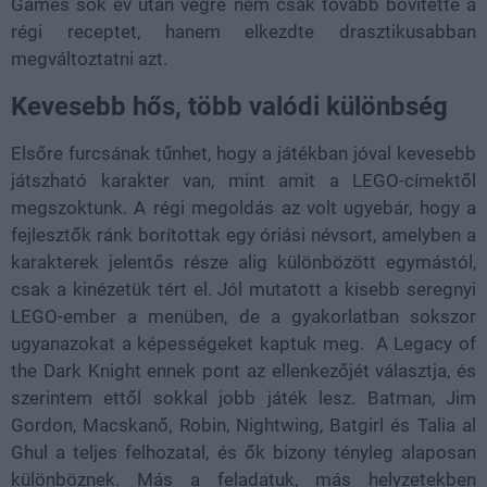
Games sok év után végre nem csak tovább bővítette a
régi receptet, hanem elkezdte drasztikusabban
megváltoztatni azt.
Kevesebb hős, több valódi különbség
Elsőre furcsának tűnhet, hogy a játékban jóval kevesebb
játszható karakter van, mint amit a LEGO-címektől
megszoktunk. A régi megoldás az volt ugyebár, hogy a
fejlesztők ránk borítottak egy óriási névsort, amelyben a
karakterek jelentős része alig különbözött egymástól,
csak a kinézetük tért el. Jól mutatott a kisebb seregnyi
LEGO-ember a menüben, de a gyakorlatban sokszor
ugyanazokat a képességeket kaptuk meg. A Legacy of
the Dark Knight ennek pont az ellenkezőjét választja, és
szerintem ettől sokkal jobb játék lesz. Batman, Jim
Gordon, Macskanő, Robin, Nightwing, Batgirl és Talia al
Ghul a teljes felhozatal, és ők bizony tényleg alaposan
különböznek. Más a feladatuk, más helyzetekben