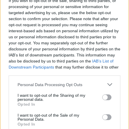
If you wish to opt-out of the sale, sharing to third parties, or
processing of your personal or sensitive information for
targeted advertising by us, please use the below opt-out
section to confirm your selection. Please note that after your
opt-out request is processed you may continue seeing
interest-based ads based on personal information utilized by
us or personal information disclosed to third parties prior to
Utalásokból épített rajongói
your opt-out. You may separately opt-out of the further
disclosure of your personal information by third parties on the
mennyország
IAB’s list of downstream participants. This information may
also be disclosed by us to third parties on the
IAB’s List of
A Legacy of the Dark Knight tele van utalásokkal, de nem
Downstream Participants
that may further disclose it to other
a fárasztó, öncélú fajtából. A játék ráadásul nem csak azt
third parties.
várja el tőlem, hogy felismerjek egy jelenetet, majd
Please note that this website/app uses one or more Google
Personal Data Processing Opt Outs
elégedetten bólintsak. Sokszor átírja, kiforgatja vagy új
services and may gather and store information including but
környezetbe helyezi az ismert pillanatokat. A kórházas
not limited to your visit or usage behaviour. You may click to
I want to opt-out of the Sharing of my
personal data.
Joker-jelenet, 2022-es Batman autós üldözése, a
grant or deny consent to Google and its third-party tags to
Opted In
use your data for below specified purposes in below Google
klasszikus Macskanő-utalások, az 1966-os cápariasztó
consent section.
spray és az Arkham-ihletésű pillanatok mind úgy
I want to opt-out of the Sale of my
Personal Data.
kerülnek be a játékba, hogy a LEGO-humor hozzáad
Opted In