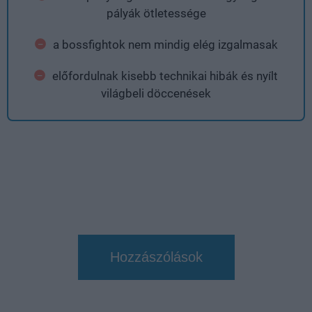
pályák ötletessége
a bossfightok nem mindig elég izgalmasak
előfordulnak kisebb technikai hibák és nyílt
világbeli döccenések
Hozzászólások