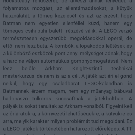
Rocksteady rendszerét, de átveszi annak lényegét, a
folyamatos mozgást, az ellentámadásokat, a kütyük
használatát, a tömeg kezelését és azt az érzést, hogy
Batman nem egyetlen ellenféllel küzd, hanem egy
tömeges csihi-puhi balett részévé válik. A LEGO-verzió
természetesen egyszerűbb megoldásokkal operál, de
ettől nem lesz buta. A kombók, a lopakodós leütések és
a különböző eszközök pont annyi mélységet adnak, hogy
a harc ne váljon automatikus gombnyomogatássá. Nem
lesz belőle Arkham Knight-szintű technikai
mesterkurzus, de nem is az a cél. A játék azt éri el gond
nélkül, hogy egy családbarát LEGO-kalandban is
Batmannek érzem magam, nem egy műanyag bábuval
hadonászó túlkoros kuncsaftnak a játékboltban. A
pályák is sokat tanultak az Arkham-vonalból. Figyelni kell
az őrjáratokra, a környezeti lehetőségekre, a kütyükre és
arra, melyik karakter milyen problémát tud megoldani. Ez
a LEGO-játékok történetében határozott előrelépés. A TT