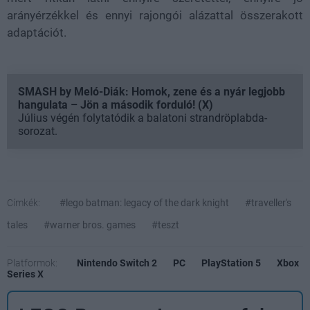
arányérzékkel és ennyi rajongói alázattal összerakott
adaptációt.
SMASH by Meló-Diák: Homok, zene és a nyár legjobb
hangulata – Jön a második forduló! (X)
Július végén folytatódik a balatoni strandröplabda-
sorozat.
Címkék:
#lego batman: legacy of the dark knight
#traveller's
tales
#warner bros. games
#teszt
Platformok:
Nintendo Switch 2
PC
PlayStation 5
Xbox
Series X