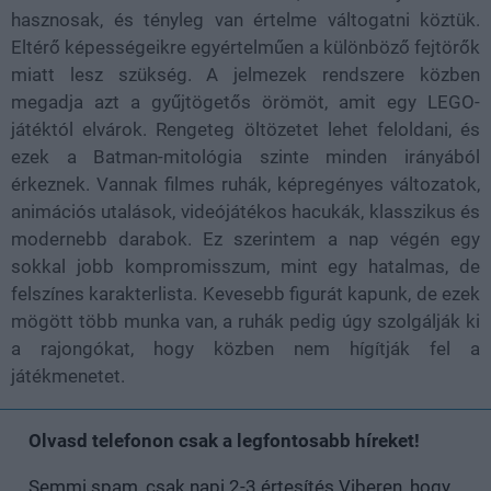
hasznosak, és tényleg van értelme váltogatni köztük.
Eltérő képességeikre egyértelműen a különböző fejtörők
miatt lesz szükség. A jelmezek rendszere közben
megadja azt a gyűjtögetős örömöt, amit egy LEGO-
játéktól elvárok. Rengeteg öltözetet lehet feloldani, és
ezek a Batman-mitológia szinte minden irányából
érkeznek. Vannak filmes ruhák, képregényes változatok,
animációs utalások, videójátékos hacukák, klasszikus és
modernebb darabok. Ez szerintem a nap végén egy
sokkal jobb kompromisszum, mint egy hatalmas, de
felszínes karakterlista. Kevesebb figurát kapunk, de ezek
mögött több munka van, a ruhák pedig úgy szolgálják ki
a rajongókat, hogy közben nem hígítják fel a
játékmenetet.
Olvasd telefonon csak a legfontosabb híreket!
Semmi spam, csak napi 2-3 értesítés Viberen, hogy