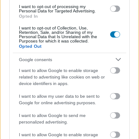
valamit az eredetihez. A legjobb poénok ráadásul nem is
I want to opt-out of processing my
mindig Batman világából jönnek. Az Amerikai pszichós
Personal Data for Targeted Advertising.
easter egg például zseniális, mert nemcsak egy random
Opted In
filmes kikacsintás, hanem Christian Bale múltjára is
I want to opt-out of Collection, Use,
rájátszik. Az ilyen utalásokból látszik, hogy a fejlesztők
Retention, Sale, and/or Sharing of my
Personal Data that Is Unrelated with the
nem csak Batman kánonból dolgoztak, hanem értik azt a
Purposes for which it was collected.
Opted Out
popkulturális hálót is, amelyben ez a karakter évtizedek
óta létezik. Ezért működnek a poénok felnőtt fejjel is.
Google consents
Nem kizárólag gyerekeknek szóló bohóckodást kapunk,
hanem több rétegű humort, amely egyszerre tud nagyon
I want to allow Google to enable storage
related to advertising like cookies on web or
egyszerű és meglepően okos lenni.
device identifiers in apps.
A játék legnagyobb hibája az, hogy a kampány végére
I want to allow my user data to be sent to
kicsit elfárad. Az első kétharmadban szinte minden új
Google for online advertising purposes.
fejezet hoz valami erős ötletet, látványos helyszínt vagy
ügyesen újrakevert Batman-pillanatot. Később viszont
I want to allow Google to send me
érezhetően gyengébbé válik a pályák ritmusa. Több a
personalized advertising.
kiszámítható harc, a kötelező és igazából nagy ötleteket
I want to allow Google to enable storage
mellőző LEGO-szerelés, és néhány küldetés már nem tud