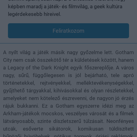
képben maradj a játék- és filmvilág, a geek kultúra
legérdekesebb híreivel.
Feliratkozom
A nyílt világ a játék másik nagy győzelme lett. Gotham
City nem csak összekötő tér a küldetések között, hanem
a Legacy of the Dark Knight egyik főszereplője. A város
nagy, sűrű, függőlegesen is jól bejárható, tele apró
történetekkel, rejtvényekkel, melléktevékenységekkel,
gyűjthető tárgyakkal, kihívásokkal és olyan részletekkel,
amelyeket nem kötelező észrevenni, de nagyon jó érzés
rájuk bukkanni. Ez a Gotham egyszerre idézi meg az
Arkham-játékok mocskos, veszélyes városát és a filmek
látványosabb, szinte díszletszerű túlzásait. Neonfényes
utcák, esőverte sikátorok, komikusan túldíszített
bűnözői búvóhelyek, gótikus tornyok, óriási reklámok,