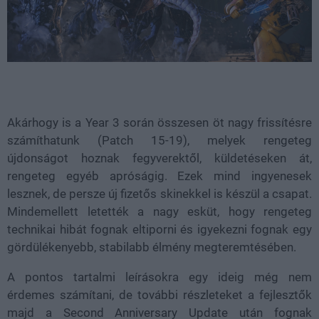
Akárhogy is a Year 3 során összesen öt nagy frissítésre
számíthatunk (Patch 15-19), melyek rengeteg
újdonságot hoznak fegyverektől, küldetéseken át,
rengeteg egyéb apróságig. Ezek mind ingyenesek
lesznek, de persze új fizetős skinekkel is készül a csapat.
Mindemellett letették a nagy esküt, hogy rengeteg
technikai hibát fognak eltiporni és igyekezni fognak egy
gördülékenyebb, stabilabb élmény megteremtésében.
A pontos tartalmi leírásokra egy ideig még nem
érdemes számítani, de további részleteket a fejlesztők
majd a Second Anniversary Update után fognak