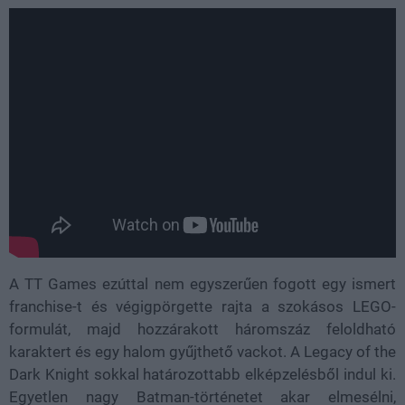
A TT Games ezúttal nem egyszerűen fogott egy ismert
franchise-t és végigpörgette rajta a szokásos LEGO-
formulát, majd hozzárakott háromszáz feloldható
karaktert és egy halom gyűjthető vackot. A Legacy of the
Dark Knight sokkal határozottabb elképzelésből indul ki.
Egyetlen nagy Batman-történetet akar elmesélni,