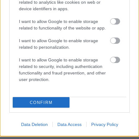
related to analytics like cookies on web or
akkorát szólni, mint amit a játék korábbi részei alapján
device identifiers in apps.
vártam volna. Ez persze nem rontja el az egészet, de
I want to allow Google to enable storage
azért feltűnő. A Legacy of the Dark Knight olyan magasra
related to functionality of the website or app.
teszi a lécet a nyitás után, hogy amikor később csak jó
LEGO-pályákat ad zseniális Batman-pályák helyett, az
I want to allow Google to enable storage
visszalépésnek érződik. A melléktevékenységek között
related to personalization.
is akadnak ismétlődő darabok, és bár Gotham
I want to allow Google to enable storage
összességében remek játszótér, nem minden ikon
related to security, including authentication
mögött van ugyanolyan erős ötlet. A bossfightok között
functionality and fraud prevention, and other
is van pár, amely látványosabb, mint amennyire érdekes.
user protection.
A játék technikai oldalon sem teljesen makulátlan.
Előfordulnak apró hibák, nyílt világbeli döccenések és
olyan helyzetek, amikor az ellenfél vagy egy objektum
CONFIRM
nem úgy viselkedik, ahogy kellene. Ezek nálam nem
voltak végzetesek, de egy ekkora és ilyen részletes
Gotham mellett nem is teljesen meglepőek nyilván. Ettől
Data Deletion
Data Access
Privacy Policy
még a csiszolás néhány ponton lehetett volna erősebb.