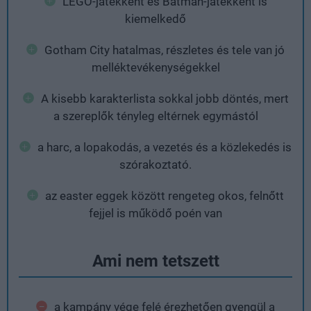
LEGO-játékként és Batman-játékként is
kiemelkedő
Gotham City hatalmas, részletes és tele van jó
melléktevékenységekkel
A kisebb karakterlista sokkal jobb döntés, mert
a szereplők tényleg eltérnek egymástól
a harc, a lopakodás, a vezetés és a közlekedés is
szórakoztató.
az easter eggek között rengeteg okos, felnőtt
fejjel is működő poén van
Ami nem tetszett
a kampány vége felé érezhetően gyengül a