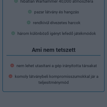
hibátlan Warhammer 40,000 atmoszféra
pazar látvány és hangzás
rendkívül élvezetes harcok
három különböző igényt lefedő játékmódok
Ami nem tetszett
nem lehet utasítani a gép irányította társakat
komoly látványbeli kompromisszumokkal jár a
teljesítménymód