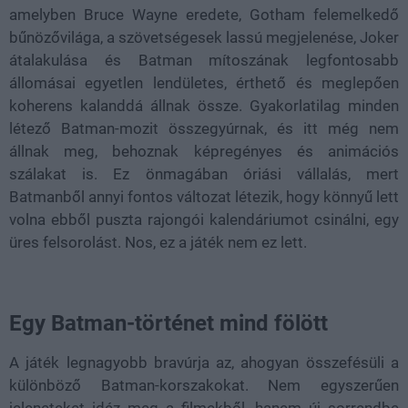
amelyben Bruce Wayne eredete, Gotham felemelkedő
bűnözővilága, a szövetségesek lassú megjelenése, Joker
átalakulása és Batman mítoszának legfontosabb
állomásai egyetlen lendületes, érthető és meglepően
koherens kalanddá állnak össze. Gyakorlatilag minden
létező Batman-mozit összegyúrnak, és itt még nem
állnak meg, behoznak képregényes és animációs
szálakat is. Ez önmagában óriási vállalás, mert
Batmanből annyi fontos változat létezik, hogy könnyű lett
volna ebből puszta rajongói kalendáriumot csinálni, egy
üres felsorolást. Nos, ez a játék nem ez lett.
Egy Batman-történet mind fölött
A játék legnagyobb bravúrja az, ahogyan összefésüli a
különböző Batman-korszakokat. Nem egyszerűen
jeleneteket idéz meg a filmekből, hanem új sorrendbe