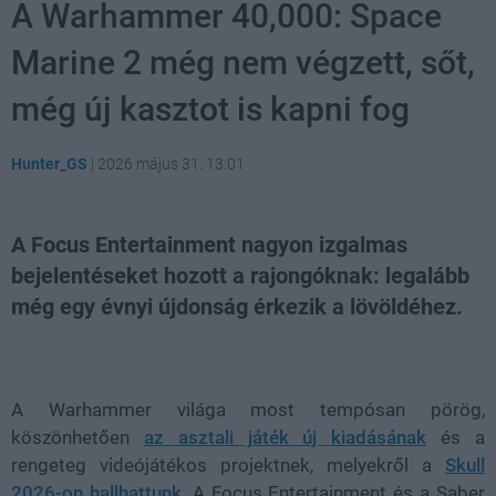
A Warhammer 40,000: Space
Marine 2 még nem végzett, sőt,
még új kasztot is kapni fog
Hunter_GS
|
2026 május 31. 13:01
A Focus Entertainment nagyon izgalmas
bejelentéseket hozott a rajongóknak: legalább
még egy évnyi újdonság érkezik a lövöldéhez.
Loaded
:
Unmute
21.86%
A Warhammer világa most tempósan pörög,
köszönhetően
az asztali játék új kiadásának
és a
rengeteg videójátékos projektnek, melyekről a
Skull
2026-on hallhattunk
. A Focus Entertainment és a Saber