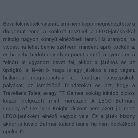
Loaded
:
Unmute
44.99%
Bevallok nektek valamit, ami némiképp megnehezítette a
dolgomat ennél a konkrét tesztnél: a LEGO-játékokkal
mindig nagyon könnyű elnézőnek lenni. Ha aranyos, ha
vicces, ha lehet benne szétverni mindent apró kockákra,
és ha néha bedob egy olyan poént, amitől a gyerek és a
felnőtt is ugyanott nevet fel, akkor a játékos és az
újságíró is, lévén ő maga is egy játékos a nap végén,
hajlamos megbocsátani a fáradtan összepakolt
pályákat, az ismétlődő feladatokat és azt, hogy a
Traveller's Tales, avagy TT Games sokáig inkább biztos
kézzel dolgozott, mint merészen. A LEGO Batman:
Legacy of the Dark Knight viszont nem azért jó, mert
LEGO-játékként elnéző vagyok vele. Ez a játék bizony
akkor is kiváló Batman-kaland lenne, ha nem kockákból
épülne fel.