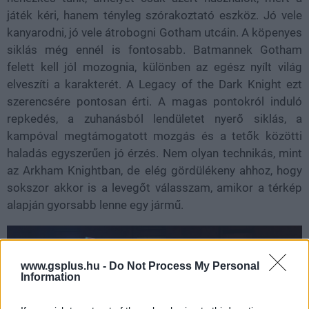
játék kéri, hanem tényleg szórakoztató eszköz. Jó vele
kanyarodni, jó vele átrobogni Gotham utcáin. A köpenyes
siklás még ennél is fontosabb. Batmannek Gotham
felett kell jól mozognia, különben az egész nyílt világ
elveszíti a karakterét. A Legacy of the Dark Knight ezt
szerencsére pontosan érti. A magas pontokról induló
repkedés, a zuhanásból lendületet nyerő siklás, a
kampóval megtámogatott mozgás és a tetők közötti
haladás egyszerűen jó érzés. Nem olyan technikás, mint
az Arkham Knightban, de elég gördülékeny ahhoz, hogy
sokszor akkor is a levegőt válasszam, amikor a térkép
alapján gyorsabb lenne egy jármű.
www.gsplus.hu -
Do Not Process My Personal
Information