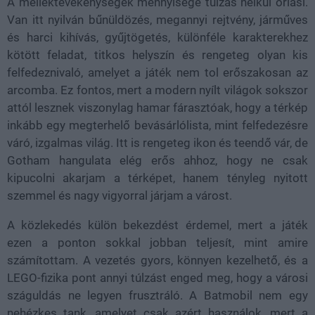
A melléktevékenységek mennyisége túlzás nélkül óriási.
Van itt nyilván bűnüldözés, megannyi rejtvény, járműves
és harci kihívás, gyűjtögetés, különféle karakterekhez
kötött feladat, titkos helyszín és rengeteg olyan kis
felfedeznivaló, amelyet a játék nem tol erőszakosan az
arcomba. Ez fontos, mert a modern nyílt világok sokszor
attól lesznek viszonylag hamar fárasztóak, hogy a térkép
inkább egy megterhelő bevásárlólista, mint felfedezésre
váró, izgalmas világ. Itt is rengeteg ikon és teendő vár, de
Gotham hangulata elég erős ahhoz, hogy ne csak
kipucolni akarjam a térképet, hanem tényleg nyitott
szemmel és nagy vigyorral járjam a várost.
A közlekedés külön bekezdést érdemel, mert a játék
ezen a ponton sokkal jobban teljesít, mint amire
számítottam. A vezetés gyors, könnyen kezelhető, és a
LEGO-fizika pont annyi túlzást enged meg, hogy a városi
száguldás ne legyen frusztráló. A Batmobil nem egy
nehézkes tank, amelyet csak azért használok, mert a