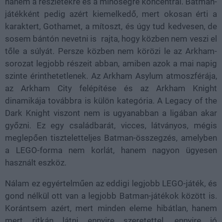
hanem a részletekre és a minőségre koncentrál. Batman-
játékként pedig azért kiemelkedő, mert okosan érti a
karaktert, Gothamet, a mítoszt, és úgy tud kedvesen, de
sosem bántón nevetni is rajta, hogy közben nem veszi el
tőle a súlyát. Persze közben nem körözi le az Arkham-
sorozat legjobb részeit abban, amiben azok a mai napig
szinte érinthetetlenek. Az Arkham Asylum atmoszférája,
az Arkham City felépítése és az Arkham Knight
dinamikája továbbra is külön kategória. A Legacy of the
Dark Knight viszont nem is ugyanabban a ligában akar
győzni. Ez egy családbarát, vicces, látványos, mégis
meglepően tiszteletteljes Batman-összegzés, amelyben
a LEGO-forma nem korlát, hanem nagyon ügyesen
használt eszköz.
Nálam ez egyértelműen az eddigi legjobb LEGO-játék, és
gond nélkül ott van a legjobb Batman-játékok között is.
Korántsem azért, mert minden eleme hibátlan, hanem
mert ritkán látni ennyire szeretettel, ennyire jó