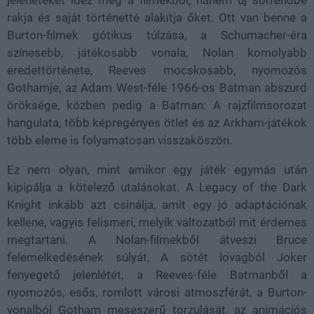
rakja és saját történetté alakítja őket. Ott van benne a
Burton-filmek gótikus túlzása, a Schumacher-éra
színesebb, játékosabb vonala, Nolan komolyabb
eredettörténete, Reeves mocskosabb, nyomozós
Gothamje, az Adam West-féle 1966-os Batman abszurd
öröksége, közben pedig a Batman: A rajzfilmsorozat
hangulata, több képregényes ötlet és az Arkham-játékok
több eleme is folyamatosan visszaköszön.
Ez nem olyan, mint amikor egy játék egymás után
kipipálja a kötelező utalásokat. A Legacy of the Dark
Knight inkább azt csinálja, amit egy jó adaptációnak
kellene, vagyis felismeri, melyik változatból mit érdemes
megtartani. A Nolan-filmekből átveszi Bruce
felemelkedésének súlyát, A sötét lovagból Joker
fenyegető jelenlétét, a Reeves-féle Batmanből a
nyomozós, esős, romlott városi atmoszférát, a Burton-
vonalból Gotham meseszerű torzulását, az animációs