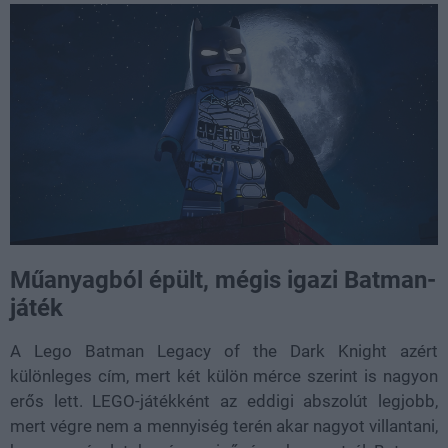
Műanyagból épült, mégis igazi Batman-
játék
A Lego Batman Legacy of the Dark Knight azért
különleges cím, mert két külön mérce szerint is nagyon
erős lett. LEGO-játékként az eddigi abszolút legjobb,
mert végre nem a mennyiség terén akar nagyot villantani,