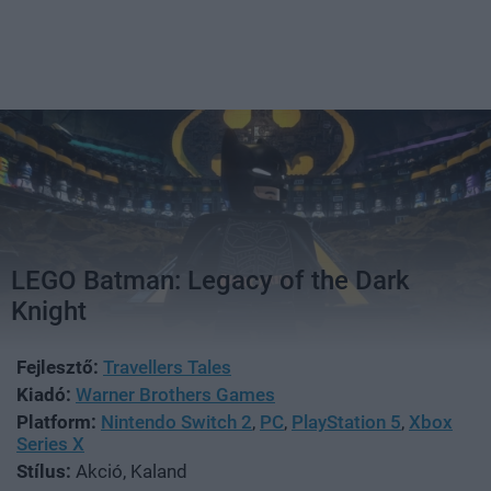
LEGO Batman: Legacy of the Dark
Knight
Fejlesztő:
Travellers Tales
Kiadó:
Warner Brothers Games
Platform:
Nintendo Switch 2
,
PC
,
PlayStation 5
,
Xbox
Series X
Stílus:
Akció, Kaland