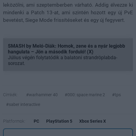
leközölni, ami szeptemberben várható. Addig élvezze ki
mindenki a Patch 13-at, ami szintén hozott egy új PvE
bevetést, Siege Mode frissítéseket és egy új fegyvert.
SMASH by Meló-Diák: Homok, zene és a nyár legjobb
hangulata – Jön a második forduló! (X)
Július végén folytatódik a balatoni strandröplabda-
sorozat.
Címkék:
#warhammer 40
#000: space marine 2
#tps
#saber interactive
Platformok:
PC
PlayStation 5
Xbox Series X