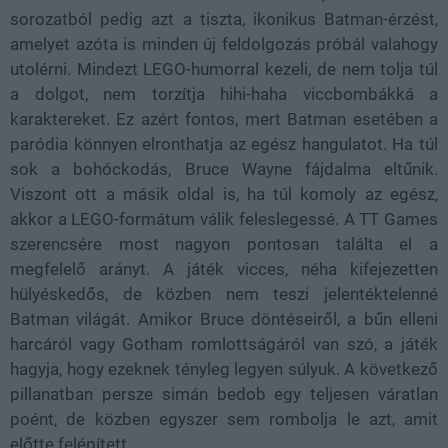
sorozatból pedig azt a tiszta, ikonikus Batman-érzést,
amelyet azóta is minden új feldolgozás próbál valahogy
utolérni. Mindezt LEGO-humorral kezeli, de nem tolja túl
a dolgot, nem torzítja hihi-haha viccbombákká a
karaktereket. Ez azért fontos, mert Batman esetében a
paródia könnyen elronthatja az egész hangulatot. Ha túl
sok a bohóckodás, Bruce Wayne fájdalma eltűnik.
Viszont ott a másik oldal is, ha túl komoly az egész,
akkor a LEGO-formátum válik feleslegessé. A TT Games
szerencsére most nagyon pontosan találta el a
megfelelő arányt. A játék vicces, néha kifejezetten
hülyéskedős, de közben nem teszi jelentéktelenné
Batman világát. Amikor Bruce döntéseiről, a bűn elleni
harcáról vagy Gotham romlottságáról van szó, a játék
hagyja, hogy ezeknek tényleg legyen súlyuk. A következő
pillanatban persze simán bedob egy teljesen váratlan
poént, de közben egyszer sem rombolja le azt, amit
előtte felépített.