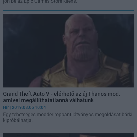
jön be az Epic Games Store kliens.
Grand Theft Auto V - elérhető az új Thanos mod,
amivel megállíthatatlanná válhatunk
Hír
| 2019.08.05 10:04
Egy tehetséges modder roppant látványos megoldását bárki
kipróbálhatja.