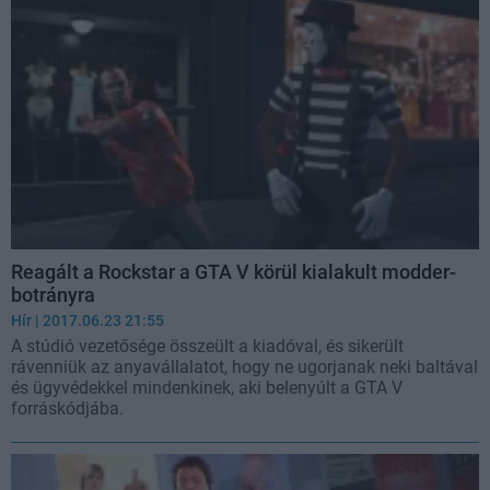
Reagált a Rockstar a GTA V körül kialakult modder-
botrányra
Hír
| 2017.06.23 21:55
A stúdió vezetősége összeült a kiadóval, és sikerült
rávenniük az anyavállalatot, hogy ne ugorjanak neki baltával
és ügyvédekkel mindenkinek, aki belenyúlt a GTA V
forráskódjába.