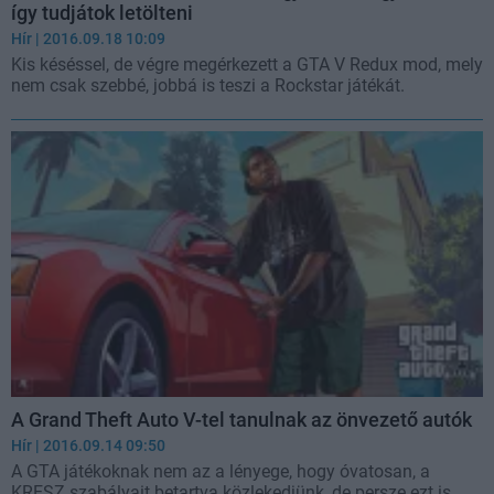
így tudjátok letölteni
Hír
| 2016.09.18 10:09
Kis késéssel, de végre megérkezett a GTA V Redux mod, mely
nem csak szebbé, jobbá is teszi a Rockstar játékát.
A Grand Theft Auto V-tel tanulnak az önvezető autók
Hír
| 2016.09.14 09:50
A GTA játékoknak nem az a lényege, hogy óvatosan, a
KRESZ szabályait betartva közlekedjünk, de persze ezt is