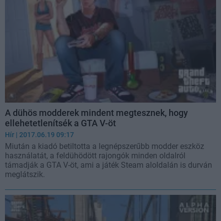
A dühös modderek mindent megtesznek, hogy
ellehetetlenítsék a GTA V-öt
Hír
| 2017.06.19 09:17
Miután a kiadó betiltotta a legnépszerűbb modder eszköz
használatát, a feldühödött rajongók minden oldalról
támadják a GTA V-öt, ami a játék Steam aloldalán is durván
meglátszik.