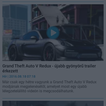
Grand Theft Auto V Redux - újabb gyönyörű trailer
érkezett
Hír
| 2016.08.18 07:18
Már csak egy hétre vagyunk a Grand Theft Auto V Redux
modjának megjelenésétől, amelyet most egy újabb
lélegzetelállító videón is megcsodálhatunk.