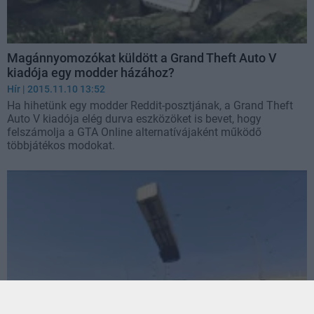
Magánnyomozókat küldött a Grand Theft Auto V
kiadója egy modder házához?
Hír
| 2015.11.10 13:52
Ha hihetünk egy modder Reddit-posztjának, a Grand Theft
Auto V kiadója elég durva eszközöket is bevet, hogy
felszámolja a GTA Online alternatívájaként működő
többjátékos modokat.