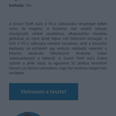
Korhatár:
18+
A Grand Theft Auto V PC-s változatára rengeteget kellett
várni, de megérte. A Rockstar már ezelőtt kétszer
lenyűgözött minket csodálatos, elképesztően részletes
játékával, és most ismét képes volt felülmúlni önmagát. A
GTA V PC-s változata mindent tartalmaz, amit a konzolos
kiadások, de extraként egy exkluzív rádióadó, valamint a
Director Mode-dal felturbózott Rockstar Editor
videószerkesztő is bekerült. A Grand Theft Auto Online
szintén a játék része, és egyszerre 30 játékos teremthet
káoszt Los Santos városában, vagy San Andreas megye más
területein.
Elolvasom a tesztet