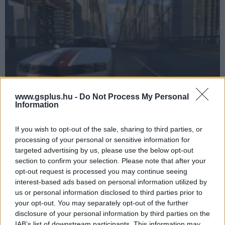
www.gsplus.hu -
Do Not Process My Personal
Csúszik a Grand Theft Auto V-ös Liberty City mod
Information
Hír
| 2017.05.10 20:33
A mod készítői váratlan nehézségekbe ütköztek, így a Grand
If you wish to opt-out of the sale, sharing to third parties, or
Theft Auto V-be csak lassabban tudját átültetni az előző rész
processing of your personal or sensitive information for
helyszínét.
targeted advertising by us, please use the below opt-out
section to confirm your selection. Please note that after your
opt-out request is processed you may continue seeing
interest-based ads based on personal information utilized by
us or personal information disclosed to third parties prior to
your opt-out. You may separately opt-out of the further
disclosure of your personal information by third parties on the
IAB’s list of downstream participants. This information may