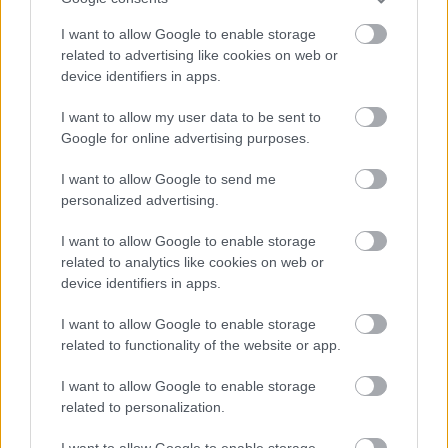
I want to allow Google to enable storage
related to advertising like cookies on web or
device identifiers in apps.
I want to allow my user data to be sent to
Grand Theft Auto V - lehetne még pumpálni a
Google for online advertising purposes.
látványon?
Hír
| 2016.12.10 21:45
I want to allow Google to send me
Ismét megjelent egy mod, melynek az a célkitűzése, hogy a
personalized advertising.
lehető legélethűbbé tegye a Grand Theft Auto V
megjelenését.
I want to allow Google to enable storage
related to analytics like cookies on web or
device identifiers in apps.
I want to allow Google to enable storage
related to functionality of the website or app.
I want to allow Google to enable storage
related to personalization.
I want to allow Google to enable storage