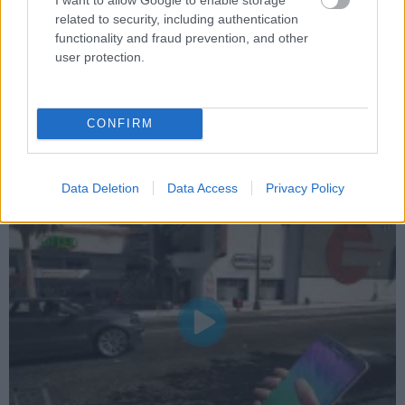
related to security, including authentication
functionality and fraud prevention, and other
user protection.
A Samsung nem örül a Galaxy Note 7-es GTA V
modnak
Hír
| 2016.10.20 07:45
CONFIRM
A gyártó könyörtelenül próbálja kipucolni az internetről a
robbanó Galaxy Note 7-es telefonokat tartalmazó mod
videóit, de természetesen esélytelen harcot folytatnak
Data Deletion
Data Access
Privacy Policy