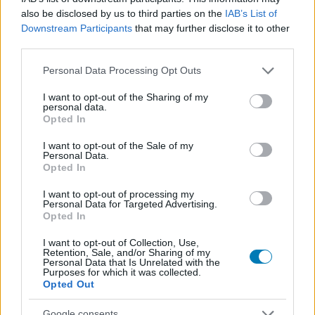
also be disclosed by us to third parties on the
IAB’s List of
Downstream Participants
that may further disclose it to other
third parties.
Please note that this website/app uses one or more Google
Personal Data Processing Opt Outs
services and may gather and store information including but
not limited to your visit or usage behaviour. You may click to
I want to opt-out of the Sharing of my
Grand Theft Auto V mod - már az Oroszlánkirály
personal data.
grant or deny consent to Google and its third-party tags to
szereplőivel is mehet az ámokfutás
Opted In
use your data for below specified purposes in below Google
Hír
| 2017.02.19 07:50
consent section.
I want to opt-out of the Sale of my
Az Oroszlánkirályban nem volt szó róla, hogy az élet
Personal Data.
körforgásához hozzátartoznak Los Santos lakóinak
Opted In
vegzálása, de egy új modnak hála már a klasszikus Disney-
film szereplőivel is játszhatunk.
I want to opt-out of processing my
Personal Data for Targeted Advertising.
Opted In
I want to opt-out of Collection, Use,
Retention, Sale, and/or Sharing of my
Personal Data that Is Unrelated with the
Purposes for which it was collected.
Opted Out
Google consents