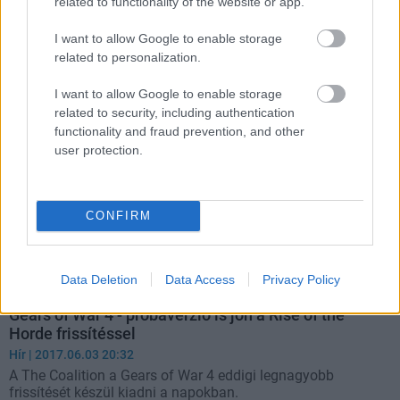
related to functionality of the website or app.
foglal el a merevlemezeden, de néhány kisebb játéknak
elegendő gigabájtot szabadít fel a Rise of the Horde-dal
I want to allow Google to enable storage
együtt érkező frissítés.
related to personalization.
I want to allow Google to enable storage
related to security, including authentication
functionality and fraud prevention, and other
user protection.
CONFIRM
Data Deletion
Data Access
Privacy Policy
Gears of War 4 - próbaverzió is jön a Rise of the
Horde frissítéssel
Hír
| 2017.06.03 20:32
A The Coalition a Gears of War 4 eddigi legnagyobb
frissítését készül kiadni a napokban.