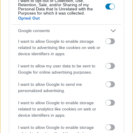
I want to opt-out of Collection, Use,
próbaverzió
Retention, Sale, and/or Sharing of my
Hír
| 2017.06.10 11:20
Personal Data that Is Unrelated with the
Purposes for which it was collected.
Mostantól bárki kipróbálhatja a The Coalition játékát,
Opted Out
azonban van egy kis csavar a dologban.
Google consents
I want to allow Google to enable storage
related to advertising like cookies on web or
device identifiers in apps.
I want to allow my user data to be sent to
Google for online advertising purposes.
I want to allow Google to send me
personalized advertising.
I want to allow Google to enable storage
related to analytics like cookies on web or
Gears of War 4 - 27 GB tárhelyet spórol meg az új
device identifiers in apps.
frissítés
Hír
| 2017.06.08 07:31
I want to allow Google to enable storage
A Gears of War 4 PC-s változata továbbra is rengeteg helyet