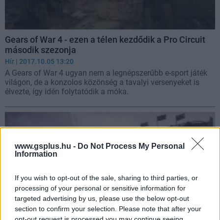
Gears of War 4 - ezen a télen kezdődik a Pro Circuit
második szezonja
Hír
| 2017.10.05 13:20
A Gears of War 4 ugyan nem a legnépszerűbb e-sport játék
világon, de a konzolos közönség a tavalyi versenyeket is
élvezte, így idén folytatódik a móka.
www.gsplus.hu -
Do Not Process My Personal
Information
If you wish to opt-out of the sale, sharing to third parties, or
processing of your personal or sensitive information for
targeted advertising by us, please use the below opt-out
section to confirm your selection. Please note that after your
opt-out request is processed you may continue seeing