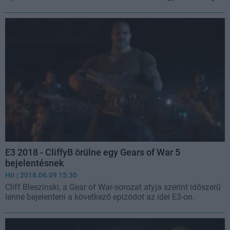
E3 2018 - CliffyB örülne egy Gears of War 5
bejelentésnek
Hír
| 2018.06.09 15:30
Cliff Bleszinski, a Gear of War-sorozat atyja szerint időszerű
lenne bejelenteni a következő epizódot az idei E3-on.