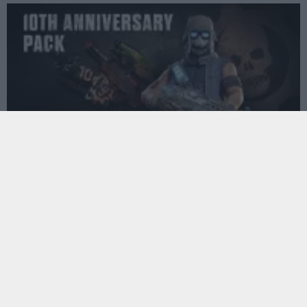
Gears of War 4 - DLC-vel ünnepelhetjük a széria 10.
évfordulóját
Hír
| 2016.11.05 09:00
Alig pár napja jelent meg a Gears of War 4 legutóbbi
letölthető tartalma, a Run the Jewels Air Drop, máris itt a
következő: az új csomag a franchise kerek születésnapját
ünnepli.