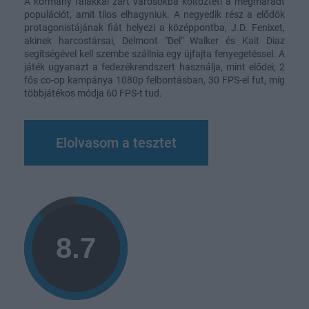
A kormány falakkal zárt városokba költözteti a megmaradt
populációt, amit tilos elhagyniuk. A negyedik rész a elődök
protagonistájának fiát helyezi a középpontba, J.D. Fenixet,
akinek harcostársai, Delmont "Del" Walker és Kait Diaz
segítségével kell szembe szállnia egy újfajta fenyegetéssel. A
játék ugyanazt a fedezékrendszert használja, mint elődei, 2
fős co-op kampánya 1080p felbontásban, 30 FPS-el fut, míg
többjátékos módja 60 FPS-t tud.
Elolvasom a tesztet