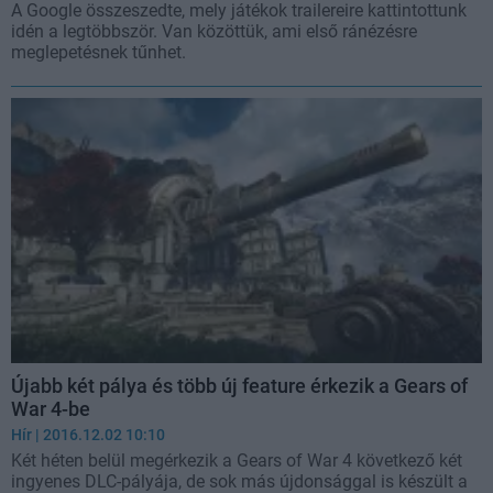
A Google összeszedte, mely játékok trailereire kattintottunk
idén a legtöbbször. Van közöttük, ami első ránézésre
meglepetésnek tűnhet.
Újabb két pálya és több új feature érkezik a Gears of
War 4-be
Hír
| 2016.12.02 10:10
Két héten belül megérkezik a Gears of War 4 következő két
ingyenes DLC-pályája, de sok más újdonsággal is készült a