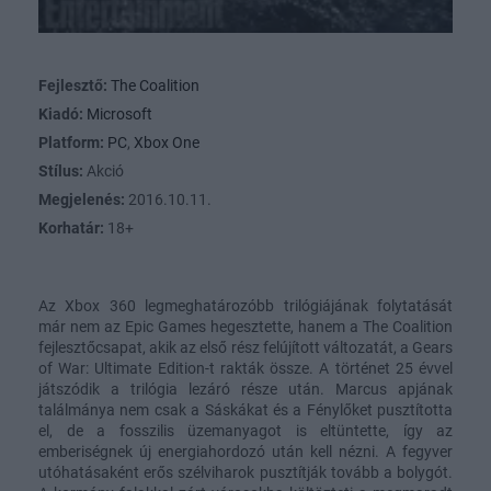
Fejlesztő:
The Coalition
Kiadó:
Microsoft
Platform:
PC
,
Xbox One
Stílus:
Akció
Megjelenés:
2016.10.11.
Korhatár:
18+
Az Xbox 360 legmeghatározóbb trilógiájának folytatását
már nem az Epic Games hegesztette, hanem a The Coalition
fejlesztőcsapat, akik az első rész felújított változatát, a Gears
of War: Ultimate Edition-t rakták össze. A történet 25 évvel
játszódik a trilógia lezáró része után. Marcus apjának
találmánya nem csak a Sáskákat és a Fénylőket pusztította
el, de a fosszilis üzemanyagot is eltüntette, így az
emberiségnek új energiahordozó után kell nézni. A fegyver
utóhatásaként erős szélviharok pusztítják tovább a bolygót.