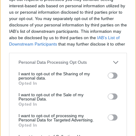
interest-based ads based on personal information utilized by
Gears of War 4 - hamarosan új pályák és jobb
us or personal information disclosed to third parties prior to
matchmaking is jön
your opt-out. You may separately opt-out of the further
disclosure of your personal information by third parties on the
Hír
| 2017.09.06 20:15
IAB’s list of downstream participants. This information may
A The Coalition játéka kap egy nagyobb frissítést a hónap
also be disclosed by us to third parties on the
IAB’s List of
közepén, ami az újdonságok mellett javításokat is hoz.
Downstream Participants
that may further disclose it to other
third parties.
Please note that this website/app uses one or more Google
Personal Data Processing Opt Outs
services and may gather and store information including but
not limited to your visit or usage behaviour. You may click to
I want to opt-out of the Sharing of my
personal data.
grant or deny consent to Google and its third-party tags to
Opted In
use your data for below specified purposes in below Google
consent section.
I want to opt-out of the Sale of my
Personal Data.
Opted In
I want to opt-out of processing my
Personal Data for Targeted Advertising.
Opted In
Gears of War 4 - megérkezett az ingyenes