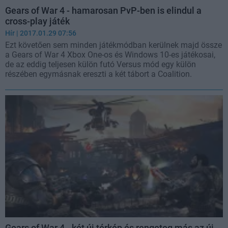
Gears of War 4 - hamarosan PvP-ben is elindul a
cross-play játék
Hír
| 2017.01.29 07:56
Ezt követően sem minden játékmódban kerülnek majd össze
a Gears of War 4 Xbox One-os és Windows 10-es játékosai,
de az eddig teljesen külön futó Versus mód egy külön
részében egymásnak ereszti a két tábort a Coalition.
Gears of War 4 - két új térkép és rengeteg más az új