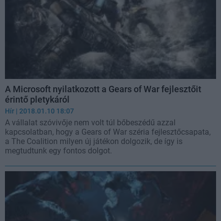
A Microsoft nyilatkozott a Gears of War fejlesztőit
érintő pletykáról
Hír
| 2018.01.10 18:07
A vállalat szóvivője nem volt túl bőbeszédű azzal
kapcsolatban, hogy a Gears of War széria fejlesztőcsapata,
a The Coalition milyen új játékon dolgozik, de így is
megtudtunk egy fontos dolgot.