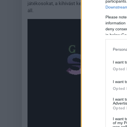
participants
játékosokat, a kihívást keresőknek pedig eg
Downstream 
áll.
Please note
information 
deny consent
in below Go
Persona
I want t
Opted 
I want t
Opted 
I want 
Advertis
Opted 
I want t
of my P
was col