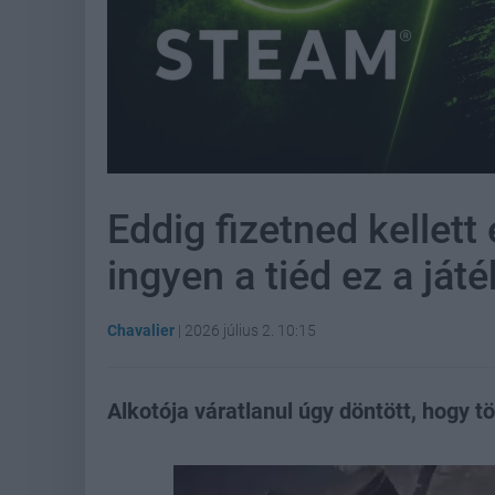
Eddig fizetned kellett
ingyen a tiéd ez a já
Chavalier
|
2026 július 2. 10:15
Alkotója váratlanul úgy döntött, hogy t