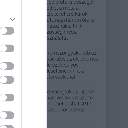
Újabb brutális összeget
fizethet a meta a
gyerekeket érő károk
miatt, napi három órára
korlátoznák a tinik
közösségimédia-
használatát
Háromszor gyakoribb az
agysérülés az elektromos
rollerezők súlyos
baleseteinél, mint a
motorosokénál
Kiszivárogtak az OpenAI
új hardverének részletei:
ilyen lehet a ChatGPT-t
futtató okoseszköz