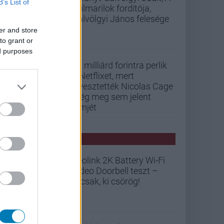
B’s List of
szilmarilok fordítója,
Gálvölgyi János felesége
er and store
to grant or
ed purposes
33 milliárd forintra perlik
a Netflixet, mert
elvesztették Nicolas Cage
még meg sem jelent
filmjét
PCW HÍREK
Reolink 2K Battery Wi-Fi
Video Doorbell teszt –
Nicsak, ki csörög!