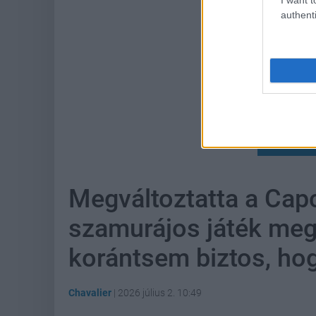
authenti
Hoz
Megváltoztatta a Cap
szamurájos játék meg
korántsem biztos, hogy
Chavalier
|
2026 július 2. 10:49