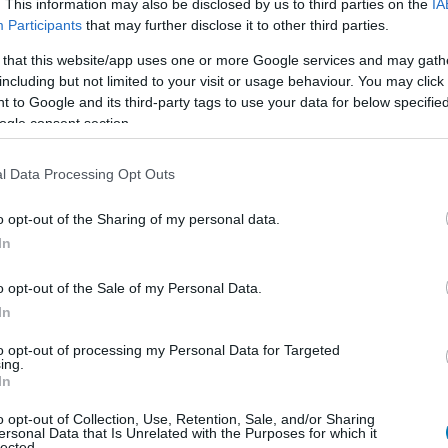
. This information may also be disclosed by us to third parties on the
IA
y jelentősen nehezebb New Game+ mód is rendelkezésre
Participants
that may further disclose it to other third parties.
 that this website/app uses one or more Google services and may gath
including but not limited to your visit or usage behaviour. You may click 
 to Google and its third-party tags to use your data for below specifi
ogle consent section.
l Data Processing Opt Outs
o opt-out of the Sharing of my personal data.
In
o opt-out of the Sale of my Personal Data.
In
to opt-out of processing my Personal Data for Targeted
ing.
In
o opt-out of Collection, Use, Retention, Sale, and/or Sharing
ersonal Data that Is Unrelated with the Purposes for which it
lected.