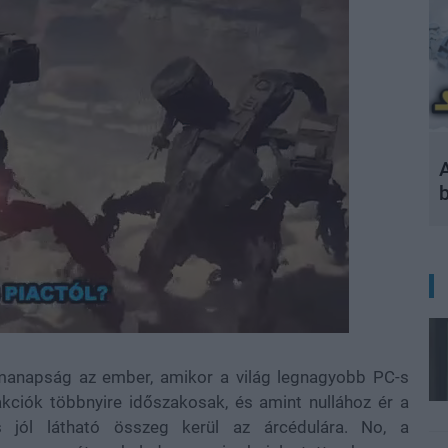
A
manapság az ember, amikor a világ legnagyobb PC-s
akciók többnyire időszakosak, és amint nullához ér a
 jól látható összeg kerül az árcédulára. No, a