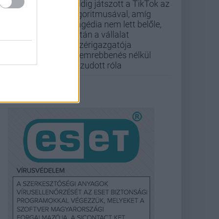
Addig játszott a TikTok az
algoritmusával, amíg
tragédia nem lett belőle,
aztán a vállalat
vezérigazgatója
szemrebbenés nélkül
hazudott róla