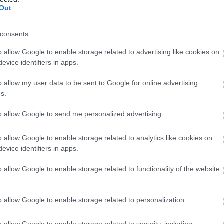
Out
consents
oknak is érdemes lehet tenniük vele egy próbát, akik
o allow Google to enable storage related to advertising like cookies on
evice identifiers in apps.
o allow my user data to be sent to Google for online advertising
s.
to allow Google to send me personalized advertising.
b hangulata – Jön a második forduló! (X)
sorozat.
o allow Google to enable storage related to analytics like cookies on
evice identifiers in apps.
chism
o allow Google to enable storage related to functionality of the website
o allow Google to enable storage related to personalization.
o allow Google to enable storage related to security, including