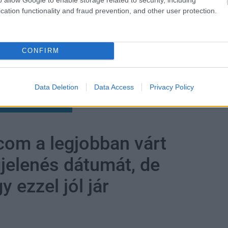
cation functionality and fraud prevention, and other user protection.
CONFIRM
Data Deletion
Data Access
Privacy Policy
zászólások
com a legjobban várt
jelenés dátumát, de
 ezzel jól jár