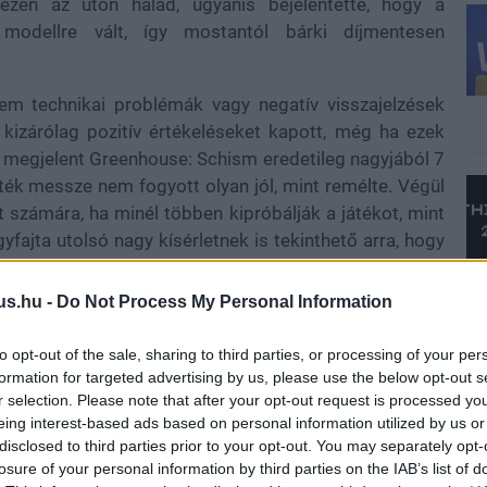
ezen az úton halad, ugyanis bejelentette, hogy a
modellre vált, így mostantól bárki díjmentesen
m technikai problémák vagy negatív visszajelzések
 kizárólag pozitív értékeléseket kapott, még ha ezek
 megjelent Greenhouse: Schism eredetileg nagyjából 7
játék messze nem fogyott olyan jól, mint remélte. Végül
t számára, ha minél többen kipróbálják a játékot, mint
fajta utolsó nagy kísérletnek is tekinthető arra, hogy
us.hu -
Do Not Process My Personal Information
to opt-out of the sale, sharing to third parties, or processing of your per
 ajánlja, mint a Shovel Knight vagy az idén megjelent
formation for targeted advertising by us, please use the below opt-out s
k az Acri erdőt fedezhetik fel, ahol a magas mágikus
r selection. Please note that after your opt-out request is processed y
, miközben új varázslatokat sajátítanak el és rejtett
eing interest-based ads based on personal information utilized by us or
különálló területet kínál, amelyek mindegyikét egyedi
disclosed to third parties prior to your opt-out. You may separately opt-
losure of your personal information by third parties on the IAB’s list of
 kap, hiszen számos elrejtett tartalom várja az alapos