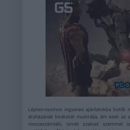
Loaded
:
Unmute
37.42%
Lépten-nyomon ingyenes ajánlatokba botlik 
áruházának kirakatát mustrálja, ám ezek az 
visszaszámláló, ismét szabad szemmel is