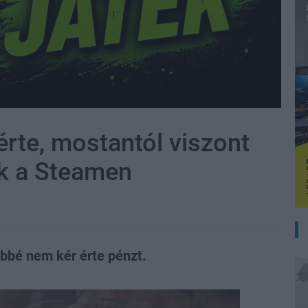
 érte, mostantól viszont
ték a Steamen
öbbé nem kér érte pénzt.