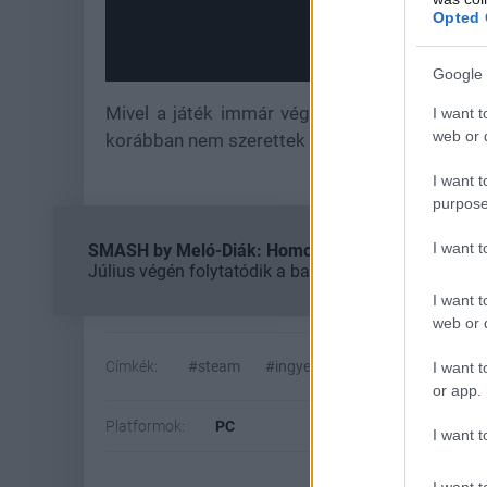
Opted 
Google 
Mivel a játék immár véglegesen ingyenes, az
I want t
web or d
korábban nem szerettek volna fizetni érte.
I want t
purpose
I want 
SMASH by Meló-Diák: Homok, zene és a nyár legjob
Július végén folytatódik a balatoni strandröplabda-
I want t
web or d
Címkék:
#steam
#ingyen játék
#greenhouse: s
I want t
or app.
Platformok:
PC
I want t
I want t