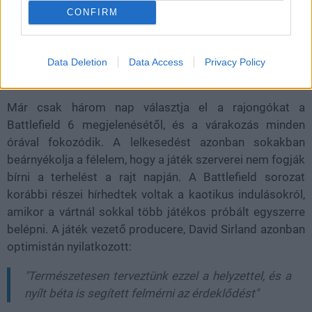
CONFIRM
A játék vezető producere legalábbis magabiztos
ezzel kapcsolatban.
Data Deletion
Data Access
Privacy Policy
Loaded
:
Unmute
21.02%
Már csak három nap választja el a rajongókat a
Battlefield 6 megjelenésétől, és a várakozás minden
órával fokozódik. A lelkesedést azonban sokakban
beárnyékolja a félelem, hogy a játék szerverei nem fogják
bírni a terhelést a rajt napján. A Battlefield sorozat
korábbi részei hírhedtek voltak a kaotikus indulásokról,
amikor a vártnál sokkal több játékos próbált egyszerre
belépni. A játék vezető producere, David Sirland azonban
optimistán nyilatkozott:
"Természetesen terveztünk ezzel a helyzettel, és a
nyílt béta is segített felmérni az érdeklődést"