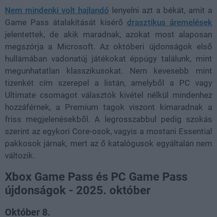
Nem mindenki volt hajlandó
lenyelni azt a békát, amit a
Game Pass átalakítását kísérő
drasztikus áremelések
jelentettek, de akik maradnak, azokat most alaposan
megszórja a Microsoft. Az októberi újdonságok első
hullámában vadonatúj játékokat éppúgy találunk, mint
megunhatatlan klasszikusokat. Nem kevesebb mint
tizenkét cím szerepel a listán, amelyből a PC vagy
Ultimate csomagot választók kivétel nélkül mindenhez
hozzáférnek, a Premium tagok viszont kimaradnak a
friss megjelenésekből. A legrosszabbul pedig szokás
szerint az egykori Core-osok, vagyis a mostani Essential
pakkosok járnak, mert az ő katalógusok egyáltalán nem
változik.
Xbox Game Pass és PC Game Pass
újdonságok - 2025. október
Október 8.