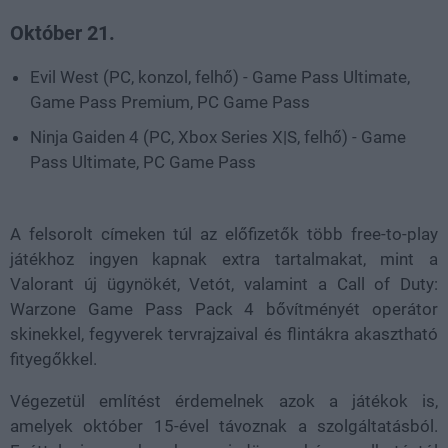
Október 21.
Evil West (PC, konzol, felhő) - Game Pass Ultimate,
Game Pass Premium, PC Game Pass
Ninja Gaiden 4 (PC, Xbox Series X|S, felhő) - Game
Pass Ultimate, PC Game Pass
A felsorolt címeken túl az előfizetők több free-to-play
játékhoz ingyen kapnak extra tartalmakat, mint a
Valorant új ügynökét, Vetót, valamint a Call of Duty:
Warzone Game Pass Pack 4 bővítményét operátor
skinekkel, fegyverek tervrajzaival és flintákra akasztható
fityegőkkel.
Végezetül említést érdemelnek azok a játékok is,
amelyek október 15-ével távoznak a szolgáltatásból.