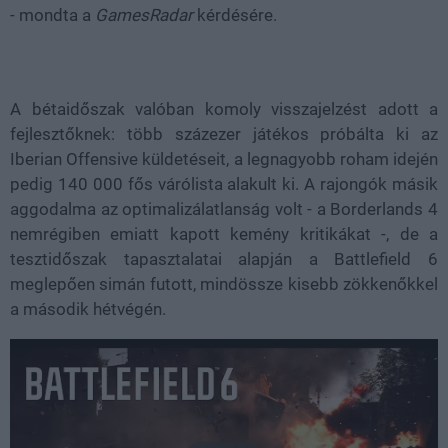
- mondta a
GamesRadar
kérdésére.
A bétaidőszak valóban komoly visszajelzést adott a
fejlesztőknek: több százezer játékos próbálta ki az
Iberian Offensive küldetéseit, a legnagyobb roham idején
pedig 140 000 fős várólista alakult ki. A rajongók másik
aggodalma az optimalizálatlanság volt - a Borderlands 4
nemrégiben emiatt kapott kemény kritikákat -, de a
tesztidőszak tapasztalatai alapján a Battlefield 6
meglepően simán futott, mindössze kisebb zökkenőkkel
a második hétvégén.