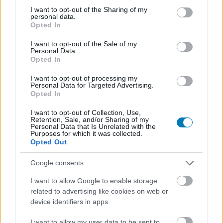
not limited to your visit or usage behaviour. You may click to
I want to opt-out of the Sharing of my
personal data.
grant or deny consent to Google and its third-party tags to
Kijelentem, hogy az
adatkezelési nyilatkozat
tartalmát
Opted In
use your data for below specified purposes in below Google
megismertem és azt elfogadom.
consent section.
I want to opt-out of the Sale of my
Personal Data.
Opted In
Feliratkozom
I want to opt-out of processing my
Personal Data for Targeted Advertising.
Opted In
SMASH by Meló-Diák: Homok, zene és a nyár legjobb
I want to opt-out of Collection, Use,
hangulata – Jön a második forduló! (X)
Retention, Sale, and/or Sharing of my
Personal Data that Is Unrelated with the
Július végén folytatódik a balatoni strandröplabda-
Purposes for which it was collected.
sorozat.
Opted Out
Google consents
I want to allow Google to enable storage
Címkék:
#microsoft
#xbox game pass
#pc game pass
related to advertising like cookies on web or
device identifiers in apps.
#játékok
#október
#2025
I want to allow my user data to be sent to