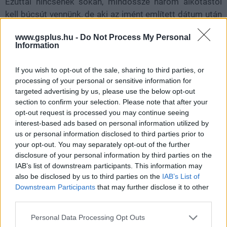
Ezúttal nincsenek sokan, mindössze három alkotástól
kell búcsút vennünk, de aki az imént említett dátum után
is folytatná az ismerkedést, 20 százalékkal olcsóbban
www.gsplus.hu -
Do Not Process My Personal
megveheti bármelyiket.
Information
Cocoon (PC, konzol, felhő)
If you wish to opt-out of the sale, sharing to third parties, or
processing of your personal or sensitive information for
Core Keeper (PC, konzol, felhő)
targeted advertising by us, please use the below opt-out
section to confirm your selection. Please note that after your
Teenage Mutant Ninja Turtles Mutants Unleashed (PC,
opt-out request is processed you may continue seeing
konzol, felhő)
interest-based ads based on personal information utilized by
us or personal information disclosed to third parties prior to
your opt-out. You may separately opt-out of the further
Nem akarsz lemaradni semmiről?
disclosure of your personal information by third parties on the
IAB’s list of downstream participants. This information may
Rengeteg hír és cikk vár rád, lehet, hogy éppen nem
also be disclosed by us to third parties on the
IAB’s List of
jön szembe GSO-n vagy a social médiában. Segítünk,
Downstream Participants
that may further disclose it to other
hogy naprakész maradj, kiválogatjuk neked a
third parties.
legjobbakat,
iratkozz fel hírlevelünkre!
Please note that this website/app uses one or more Google
Personal Data Processing Opt Outs
services and may gather and store information including but