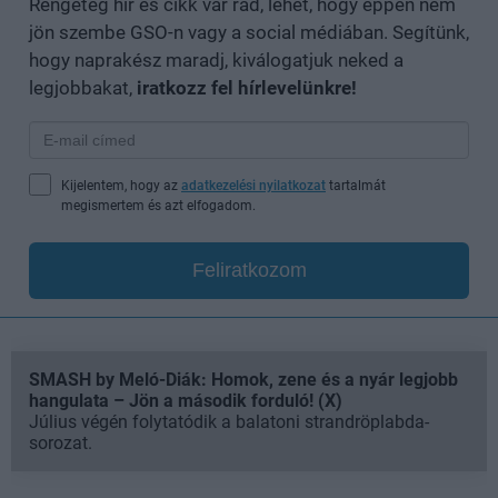
Rengeteg hír és cikk vár rád, lehet, hogy éppen nem
jön szembe GSO-n vagy a social médiában. Segítünk,
hogy naprakész maradj, kiválogatjuk neked a
legjobbakat,
iratkozz fel hírlevelünkre!
Kijelentem, hogy az
adatkezelési nyilatkozat
tartalmát
megismertem és azt elfogadom.
Feliratkozom
SMASH by Meló-Diák: Homok, zene és a nyár legjobb
hangulata – Jön a második forduló! (X)
Július végén folytatódik a balatoni strandröplabda-
sorozat.