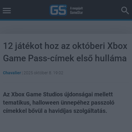
12 játékot hoz az októberi Xbox
Game Pass-címek első hulláma
Chavalier
|
2025 október 8. 19:02
Az Xbox Game Studios újdonságai mellett
tematikus, halloween ünnepéhez passzoló
címekkel bővül a havidíjas szolgáltatás.
Loaded
:
Unmute
37.42%