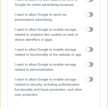
Google for online advertising purposes.
I want to allow Google to send me
personalized advertising.
I want to allow Google to enable storage
related to analytics like cookies on web or
device identifiers in apps.
Hozzászólások
I want to allow Google to enable storage
related to functionality of the website or app.
Nyugi, elvileg bírni fogják a
I want to allow Google to enable storage
related to personalization.
Battlefield 6 szerverei az
I want to allow Google to enable storage
indulást
related to security, including authentication
functionality and fraud prevention, and other
user protection.
Rixon
|
2025 október 8. 20:02