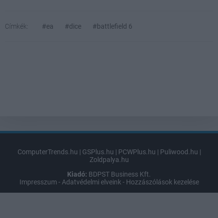
Címkék:
#ea
#dice
#battlefield 6
ComputerTrends.hu
|
GSPlus.hu
|
PCWPlus.hu
|
Puliwood.hu
|
Zoldpalya.hu
Kiadó:
BDPST Business Kft.
Impresszum
-
Adatvédelmi elveink
-
Hozzászólások kezelése