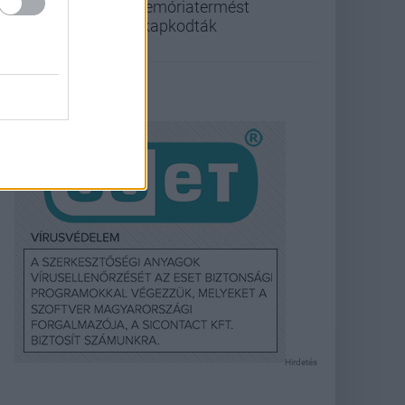
memóriatermést
elkapkodták
Hirdetés