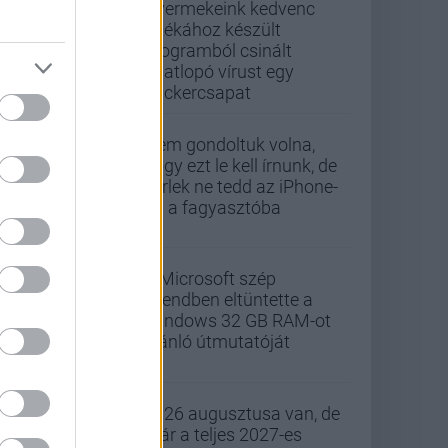
Gyermekeink kedvenc
játékához készült
programból csinált
adatlopó vírust egy
hackercsapat
Nem gondoltuk volna,
hogy ezt le kell írnunk, de
kérlek ne tedd az iPhone-
od a fagyasztóba
A Microsoft szép
csendben eltüntette a
Windows 32 GB RAM-ot
ajánló útmutatóját
2026 augusztusa van, de
már a teljes 2027-es