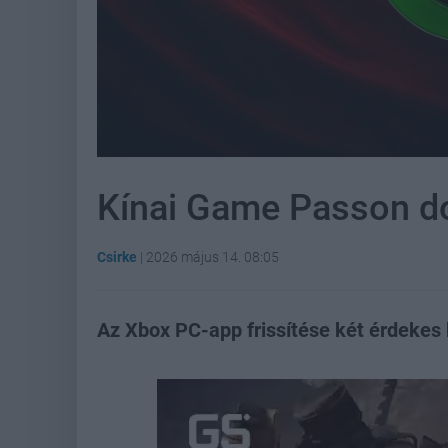
Kínai Game Passon do
Csirke
|
2026 május 14. 08:05
Az Xbox PC-app frissítése két érdekes 