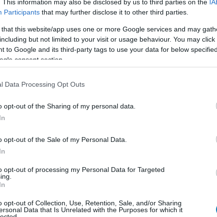
. This information may also be disclosed by us to third parties on the
IA
hozna létre. Ez nem új ötlet az Xbox történetében: a
Participants
that may further disclose it to other third parties.
 is gondolkodott hasonló rendszerben, de akkor a
 that this website/app uses one or more Google services and may gath
ása miatt végül visszavonult tőle.
including but not limited to your visit or usage behaviour. You may click 
 to Google and its third-party tags to use your data for below specifi
, mert az Xbox egyre látványosabban halad a digitális
ogle consent section.
itális Series S-t, majd lemezmeghajtó nélküli Series X-
 Project Helix körül is egyre több olyan pletyka kering,
l Data Processing Opt Outs
déséről szól. Ha a Disc2Digital valóban visszatér, az
kik rengeteg dobozos játékkal rendelkeznek, de az új
o opt-out of the Sharing of my personal data.
ezekkel.
In
osoft egyszerre két irányban próbálhatja tágítani az
o opt-out of the Sale of my Personal Data.
lag nyitna új piacot, a Positron pedig a régi, fizikai
In
a közé építhetne hidat. Egyik sem hivatalos bejelentés
a, amelyet az Xbox az elmúlt hónapokban követ: több
to opt-out of processing my Personal Data for Targeted
ing.
agaszkodás a hagyományos konzolos modellhez, és minél
In
o opt-out of Collection, Use, Retention, Sale, and/or Sharing
ersonal Data that Is Unrelated with the Purposes for which it
lected.