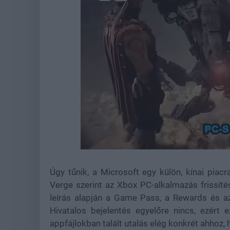
Loaded
:
Unmute
37.42%
Úgy tűnik, a Microsoft egy külön, kínai pia
Verge szerint az Xbox PC-alkalmazás frissíté
leírás alapján a Game Pass, a Rewards és az 
Hivatalos bejelentés egyelőre nincs, ezért
appfájlokban talált utalás elég konkrét ahhoz