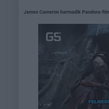
James Cameron harmadik Pandora-filmje
Loaded
:
Unmute