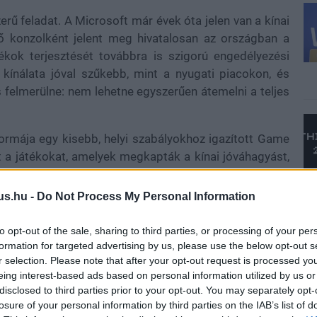
rű feladat. A Microsoft már évek óta jelen van a kínai
 konzolként jelent meg hivatalosan az országban a
tékok terjesztését továbbra is szigorú engedélyezési
 kínálata jóval szűkebb, mint a nyugati piacokon, és
felmerülne: nem lehetne egyszerűen átemelni a teljes
formája egy kisebb, helyi szabályokhoz igazított Game
t a játékokat, amelyek megkapták a kínai jóváhagyást,
azással. A Microsoft számára ez stratégiai lépés lenne,
piacokon már sokkal nehezebb, Kína viszont hatalmas
us.hu -
Do Not Process My Personal Information
 ha a szabályozás miatt csak korlátozottabb formában
to opt-out of the sale, sharing to third parties, or processing of your per
formation for targeted advertising by us, please use the below opt-out s
r selection. Please note that after your opt-out request is processed y
eing interest-based ads based on personal information utilized by us or
érdekes kódnevet is tartalmaz: a Positront. A leírás
disclosed to third parties prior to your opt-out. You may separately opt-
losure of your personal information by third parties on the IAB’s list of
hoz kapcsolódhat, vagyis olyan megoldáshoz, amely