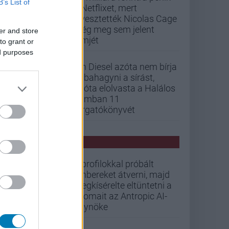
B’s List of
a Netflixet, mert
elvesztették Nicolas Cage
még meg sem jelent
er and store
filmjét
to grant or
ed purposes
Vin Diesel azóta nem bírja
abbahagyni a sírást,
mióta elolvasta a Halálos
iramban 11
forgatókönyvét
PCW HÍREK
Álprofilokkal próbált
embereket átverni, majd
megkísérelte eltüntetni a
nyomait az Antropic AI-
ügynöke