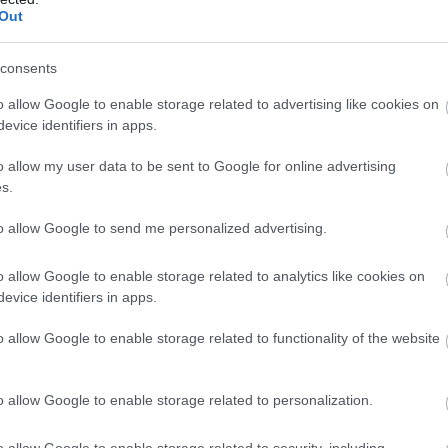
Out
consents
o allow Google to enable storage related to advertising like cookies on
/Chat Facebook csoport
ba, dobj fel témákat, dumálj
evice identifiers in apps.
o allow my user data to be sent to Google for online advertising
s.
atlakozom
to allow Google to send me personalized advertising.
o allow Google to enable storage related to analytics like cookies on
evice identifiers in apps.
b hangulata – Jön a második forduló! (X)
sorozat.
o allow Google to enable storage related to functionality of the website
o allow Google to enable storage related to personalization.
o allow Google to enable storage related to security, including