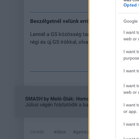
Opted 
Beszélgetnél velünk erről a hírről?
Google 
I want t
Lennél a GS közösség tagja? Gyere a
GS Party
web or d
régi és új GS írókkal, olvasókkal!
I want t
purpose
Cs
I want 
I want t
web or d
SMASH by Meló-Diák: Homok, zene és a nyár legjob
Július végén folytatódik a balatoni strandröplabda-
I want t
or app.
I want t
Címkék:
#xbox
#game pass
#kína
I want t