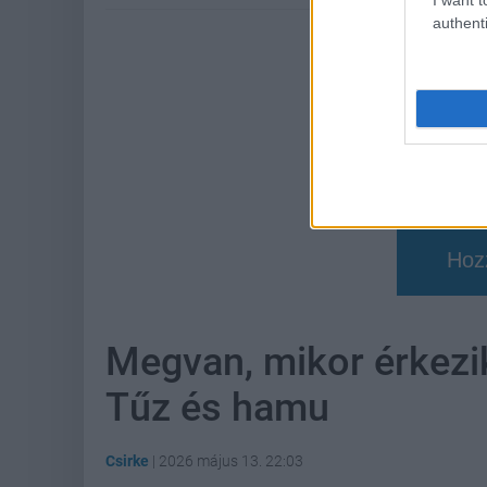
authenti
Hoz
Megvan, mikor érkezik
Tűz és hamu
Csirke
|
2026 május 13. 22:03