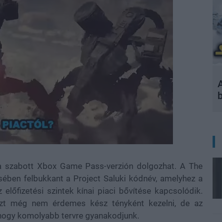
A
cra szabott Xbox Game Pass-verzión dolgozhat. A The
sében felbukkant a Project Saluki kódnév, amelyhez a
előfizetési szintek kínai piaci bővítése kapcsolódik.
 ezt még nem érdemes kész tényként kezelni, de az
, hogy komolyabb tervre gyanakodjunk.