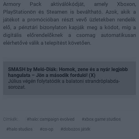
Armory Pack aktiválókódját, amely Xboxon,
PlayStationön és Steamen is beváltható. Azok, akik a
játékot a promócióban részt vevő üzletekben rendelik
elő, a pénztári bizonylaton kapják meg a kódot, míg a
digitális előrendelőknek a csomag automatikusan
elérhetővé válik a telepítést követően.
SMASH by Meló-Diák: Homok, zene és a nyár legjobb
hangulata – Jön a második forduló! (X)
Július végén folytatódik a balatoni strandröplabda-
sorozat.
Címkék:
#halo: campaign evolved
#xbox game studios
#halo studios
#co-op
#dobozos játék