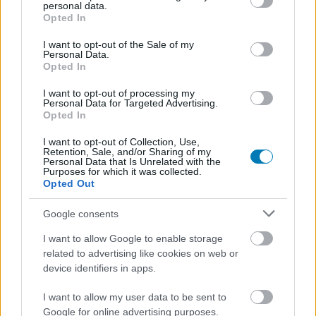
personal data.
grant or deny consent to Google and its third-party tags to
Opted In
use your data for below specified purposes in below Google
consent section.
I want to opt-out of the Sale of my
Personal Data.
Opted In
A négy játék július 6-ig igényelhető ingyen az itch.io
felületén. Bár egyik sem tartozik a legnagyobb
I want to opt-out of processing my
Personal Data for Targeted Advertising.
megjelenések közé, az alkalom remek lehetőséget kínál
Opted In
arra, hogy néhány érdekes indie címmel gazdagodjon a
könyvtárad anélkül, hogy akár egy forintot is kockára
I want to opt-out of Collection, Use,
Retention, Sale, and/or Sharing of my
tennél.
Personal Data that Is Unrelated with the
Purposes for which it was collected.
Loaded
:
Unmute
21.86%
Opted Out
Google consents
SMASH by Meló-Diák: Homok, zene és a nyár legjobb
hangulata – Jön a második forduló! (X)
I want to allow Google to enable storage
Július végén folytatódik a balatoni strandröplabda-
related to advertising like cookies on web or
sorozat.
device identifiers in apps.
I want to allow my user data to be sent to
Google for online advertising purposes.