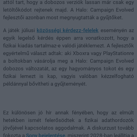
attól tart, hogy a dobozos verziók lassan már csak egy
letöltőkódot rejtenek majd. A Halo: Campaign Evolved
fejlesztői azonban most megnyugtatták a gyűjtőket.
A játék júliusi
közösségi kérdezz-felelek
eseményén az
egyik legelső kérdés éppen arra vonatkozott, hogy a
fizikai kiadás tartalmaz-e valódi játéklemezt. A fejlesztők
egyértelmű választ adtak: aki Xboxra vagy PlayStationre
a boltokban vásárolja meg a Halo: Campaign Evolved
dobozos változatát, az egy hagyományos tokot és egy
fizikai lemezt is kap, vagyis valóban kézzelfogható
példánnyal bővítheti a gyűjteményét.
Ez különösen jó hír annak fényében, hogy az elmúlt
hetekben ismét felerősödtek a fizikai adathordozók
jövőjével kapcsolatos aggodalmak. A diskurzust tovább
fokozta a
Sony bejelentése
, miszerint 2028-ban leállítja a