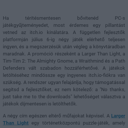
Loaded
:
Unmute
39.10%
Ha térítésmentesen bővítenéd PC-s
játékgyűjteményedet, most érdemes egy pillantást
vetned az itch.io kínálatára. A független fejlesztők
platformján július 6-ig négy játék elérhető teljesen
ingyen, és a megszerzésük után végleg a könyvtáradban
maradnak. A promóció részeként a Larger Than Light, a
Tim-Tim 2: The Almighty Gnome, a Wraithmind és a Path
Defenders vált szabadon hozzáférhetővé. A játékok
letöltéséhez mindössze egy ingyenes itch.io-fiókra van
szükség. A rendszer ugyan felajánlja, hogy támogatással
segítsd a fejlesztőket, ez nem kötelező: a "No thanks,
just take me to the downloads" lehetőséget választva a
játékok díjmentesen is letölthetők.
A négy cím egészen eltérő műfajokat képvisel. A
Larger
Than Light
egy történetközpontú puzzle-játék, amely