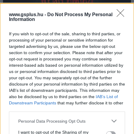
www.gsplus.hu -
Do Not Process My Personal
Information
A negyedik játék, a
Path Defenders
még fejlesztés alatt
áll, így az itch.io katalógusában elérhető verzió
If you wish to opt-out of the sale, sharing to third parties, or
gyakorlatilag korai hozzáférésű kiadásnak tekinthető. A
processing of your personal or sensitive information for
valós idejű tower defense stratégia legfeljebb 25
targeted advertising by us, please use the below opt-out
section to confirm your selection. Please note that after your
egységből álló csapatok irányítását teszi lehetővé,
opt-out request is processed you may continue seeing
miközben a fejlesztő saját bevallása szerint a karakterek
interest-based ads based on personal information utilized by
egy részét a felesége és a macskái ihlették.
us or personal information disclosed to third parties prior to
your opt-out. You may separately opt-out of the further
disclosure of your personal information by third parties on the
IAB’s list of downstream participants. This information may
also be disclosed by us to third parties on the
IAB’s List of
Downstream Participants
that may further disclose it to other
third parties.
Please note that this website/app uses one or more Google
Personal Data Processing Opt Outs
services and may gather and store information including but
not limited to your visit or usage behaviour. You may click to
I want to opt-out of the Sharing of my