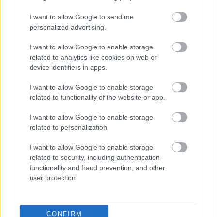
Címkék:
#ingyen játék
#itch.io
#indie
#larger than
I want to allow Google to send me
light
#tim-tim 2: the almighty gnome
#wraithmind
#path
personalized advertising.
defenders
I want to allow Google to enable storage
related to analytics like cookies on web or
device identifiers in apps.
Platformok:
PC
I want to allow Google to enable storage
related to functionality of the website or app.
I want to allow Google to enable storage
related to personalization.
I want to allow Google to enable storage
related to security, including authentication
Hozzászólások
functionality and fraud prevention, and other
user protection.
A Halo: Campaign Evolved
CONFIRM