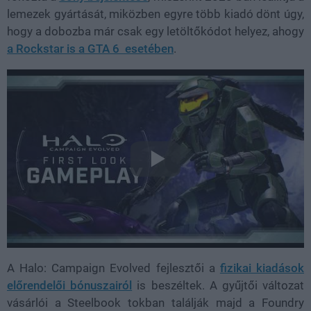
lemezek gyártását, miközben egyre több kiadó dönt úgy,
hogy a dobozba már csak egy letöltőkódot helyez, ahogy
a Rockstar is a GTA 6 esetében
.
A Halo: Campaign Evolved fejlesztői a
fizikai kiadások
előrendelői bónuszairól
is beszéltek. A gyűjtői változat
vásárlói a Steelbook tokban találják majd a Foundry