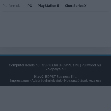
Platformok:
PC
PlayStation 5
Xbox Series X
ComputerTrends.hu
|
GSPlus.hu
|
PCWPlus.hu
|
Puliwood.hu
|
Zoldpalya.hu
Kiadó:
BDPST Business Kft.
Impresszum
-
Adatvédelmi elveink
-
Hozzászólások kezelése