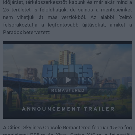
időjárást, térképszerkesztőt kapunk és már akár mind a
25 területet is feloldhatjuk, de sajnos a mentéseinket
nem vihetjük át más verziókból. Az alábbi ízelítő
felsorakoztatja a legfontosabb újításokat, amiket a
Paradox betervezett:
A Cities: Skylines Console Remastered február 15-én fog
megjelenni PS5-re és Xbox Series X/S-re, a fejlesztők