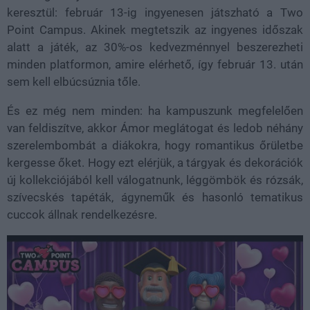
keresztül: február 13-ig ingyenesen játszható a Two
Point Campus. Akinek megtetszik az ingyenes időszak
alatt a játék, az 30%-os kedvezménnyel beszerezheti
minden platformon, amire elérhető, így február 13. után
sem kell elbúcsúznia tőle.
És ez még nem minden: ha kampuszunk megfelelően
van feldiszítve, akkor Ámor meglátogat és ledob néhány
szerelembombát a diákokra, hogy romantikus őrületbe
kergesse őket. Hogy ezt elérjük, a tárgyak és dekorációk
új kollekciójából kell válogatnunk, léggömbök és rózsák,
szívecskés tapéták, ágyneműk és hasonló tematikus
cuccok állnak rendelkezésre.