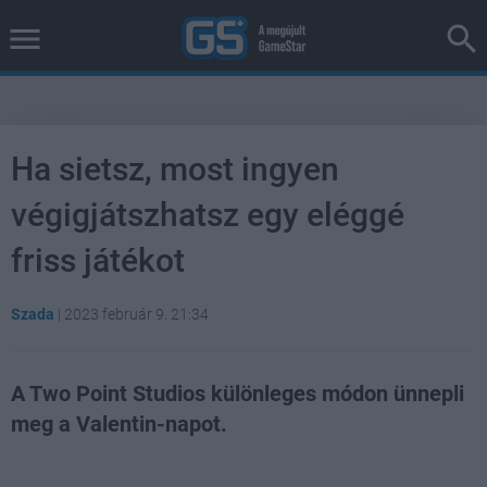
Ha sietsz, most ingyen
végigjátszhatsz egy eléggé
friss játékot
Szada
|
2023 február 9. 21:34
A Two Point Studios különleges módon ünnepli
meg a Valentin-napot.
Loaded
:
Unmute
81.64%