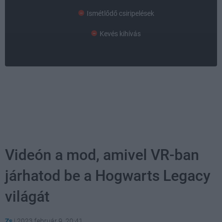
Ismétlődő csiripelések
Kevés kihívás
Videón a mod, amivel VR-ban
járhatod be a Hogwarts Legacy
világát
Zs
|
2023 február 9. 20:41