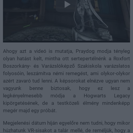
Ahogy azt a videó is mutatja, Praydog modja tényleg
olyan hatást kelt, mintha ott sertepertélnénk a Roxfort
Boszorkány- és Varázslóképző Szakiskola varázslatos
folyosóin, leszámítva némi remegést, ami olykor-olykor
azért zavaró tud lenni. A képsorokat elnézve ugyan nem
vagyunk benne biztosak, hogy ez lesz a
legkényelmesebb módja a Hogwarts Legacy
kipörgetésének, de a testközeli élmény mindenképp
megér majd egy próbát.
Megjelenési dátum híján egyelőre nem tudni, hogy mikor
húzhatunk VR-sisakot a talár mellé, de reméljük, hogy a