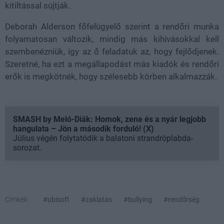
kitiltással sújtják.
Deborah Alderson főfelügyelő szerint a rendőri munka
folyamatosan változik, mindig más kihívásokkal kell
szembenézniük, így az ő feladatuk az, hogy fejlődjenek.
Szeretné, ha ezt a megállapodást más kiadók és rendőri
erők is megkötnék, hogy szélesebb körben alkalmazzák.
SMASH by Meló-Diák: Homok, zene és a nyár legjobb
hangulata – Jön a második forduló! (X)
Július végén folytatódik a balatoni strandröplabda-
sorozat.
Címkék:
#ubisoft
#zaklatás
#bullying
#rendőrség