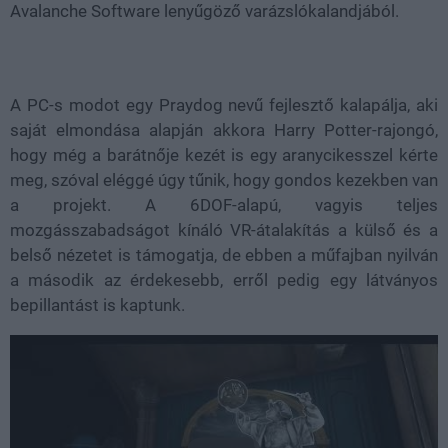
Avalanche Software lenyűgöző varázslókalandjából.
A PC-s modot egy Praydog nevű fejlesztő kalapálja, aki
saját elmondása alapján akkora Harry Potter-rajongó,
hogy még a barátnője kezét is egy aranycikesszel kérte
meg, szóval eléggé úgy tűnik, hogy gondos kezekben van
a projekt. A 6DOF-alapú, vagyis teljes
mozgásszabadságot kínáló VR-átalakítás a külső és a
belső nézetet is támogatja, de ebben a műfajban nyilván
a második az érdekesebb, erről pedig egy látványos
bepillantást is kaptunk.