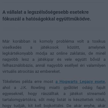
A vállalat a legszélsőségesebb esetekre
fókuszál a hatóságokkal együttműködve.
Loaded
:
Unmute
97.66%
Már korábban is komoly probléma volt a toxikus
viselkedés a játékosok között, amelynek
legkártékonyabb módja az online zaklatás, de minél
nagyobb lesz a játékipar és vele együtt bővül a
felhasználóbázis, annál nagyobb eséllyel éri valamilyen
virtuális atrocitás az embereket.
Tökéletes példa erre most
a Hogwarts Legacy esete
,
ahol a J.K. Rowling miatti gyűlölet odáig fajult
egyeseknél, hogy rászálltak a játékot streamelő
tartalomgyártókra, sőt még listát is készítettek róluk,
hogy tudják, kit kell bojkottálni. De akár enyhe, akár