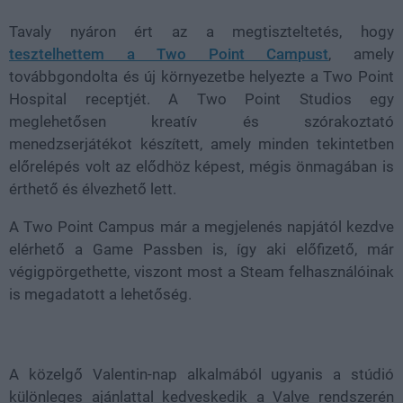
Tavaly nyáron ért az a megtiszteltetés, hogy
tesztelhettem a Two Point Campust
, amely
továbbgondolta és új környezetbe helyezte a Two Point
Hospital receptjét. A Two Point Studios egy
meglehetősen kreatív és szórakoztató
menedzserjátékot készített, amely minden tekintetben
előrelépés volt az elődhöz képest, mégis önmagában is
érthető és élvezhető lett.
A Two Point Campus már a megjelenés napjától kezdve
elérhető a Game Passben is, így aki előfizető, már
végigpörgethette, viszont most a Steam felhasználóinak
is megadatott a lehetőség.
A közelgő Valentin-nap alkalmából ugyanis a stúdió
különleges ajánlattal kedveskedik a Valve rendszerén