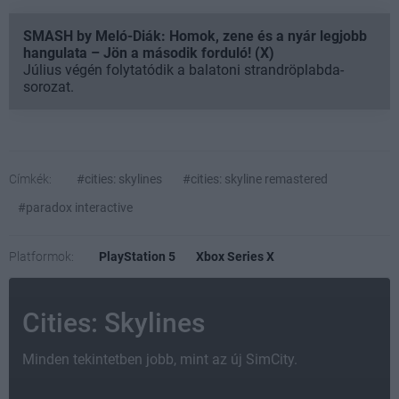
SMASH by Meló-Diák: Homok, zene és a nyár legjobb
hangulata – Jön a második forduló! (X)
Július végén folytatódik a balatoni strandröplabda-
sorozat.
Címkék:
#cities: skylines
#cities: skyline remastered
#paradox interactive
Platformok:
PlayStation 5
Xbox Series X
Cities: Skylines
Minden tekintetben jobb, mint az új SimCity.