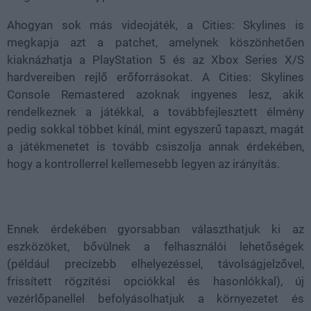
Ahogyan sok más videojáték, a Cities: Skylines is
megkapja azt a patchet, amelynek köszönhetően
kiaknázhatja a PlayStation 5 és az Xbox Series X/S
hardvereiben rejlő erőforrásokat. A Cities: Skylines
Console Remastered azoknak ingyenes lesz, akik
rendelkeznek a játékkal, a továbbfejlesztett élmény
pedig sokkal többet kínál, mint egyszerű tapaszt, magát
a játékmenetet is tovább csiszolja annak érdekében,
hogy a kontrollerrel kellemesebb legyen az irányítás.
Ennek érdekében gyorsabban választhatjuk ki az
eszközöket, bővülnek a felhasználói lehetőségek
(például precízebb elhelyezéssel, távolságjelzővel,
frissített rögzítési opciókkal és hasonlókkal), új
vezérlőpanellel befolyásolhatjuk a környezetet és