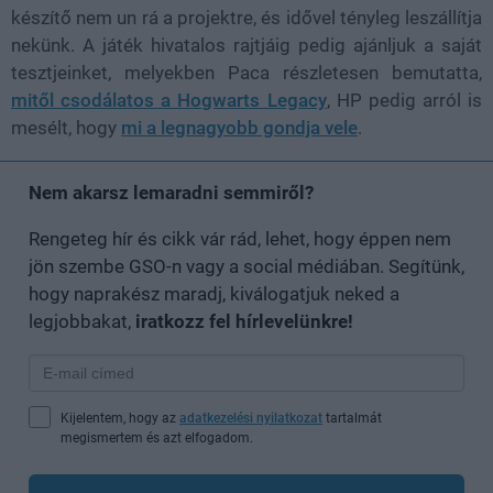
készítő nem un rá a projektre, és idővel tényleg leszállítja
nekünk. A játék hivatalos rajtjáig pedig ajánljuk a saját
tesztjeinket, melyekben Paca részletesen bemutatta,
mitől csodálatos a Hogwarts Legacy
, HP pedig arról is
mesélt, hogy
mi a legnagyobb gondja vele
.
Nem akarsz lemaradni semmiről?
Rengeteg hír és cikk vár rád, lehet, hogy éppen nem
jön szembe GSO-n vagy a social médiában. Segítünk,
hogy naprakész maradj, kiválogatjuk neked a
legjobbakat,
iratkozz fel hírlevelünkre!
Kijelentem, hogy az
adatkezelési nyilatkozat
tartalmát
megismertem és azt elfogadom.