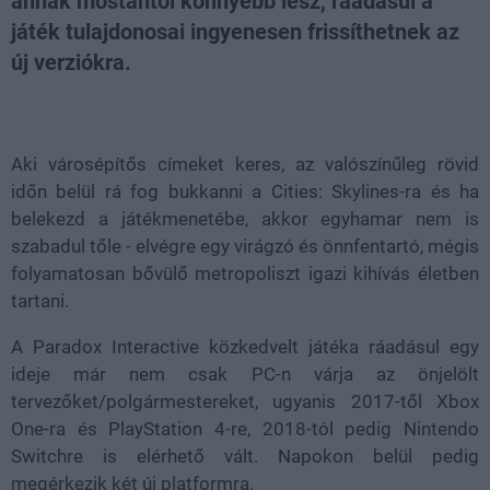
annak mostantól könnyebb lesz, ráadásul a
játék tulajdonosai ingyenesen frissíthetnek az
új verziókra.
Loaded
:
Unmute
80.89%
Aki városépítős címeket keres, az valószínűleg rövid
időn belül rá fog bukkanni a Cities: Skylines-ra és ha
belekezd a játékmenetébe, akkor egyhamar nem is
szabadul tőle - elvégre egy virágzó és önnfentartó, mégis
folyamatosan bővülő metropoliszt igazi kihívás életben
tartani.
A Paradox Interactive közkedvelt játéka ráadásul egy
ideje már nem csak PC-n várja az önjelölt
tervezőket/polgármestereket, ugyanis 2017-től Xbox
One-ra és PlayStation 4-re, 2018-tól pedig Nintendo
Switchre is elérhető vált. Napokon belül pedig
megérkezik két új platformra.