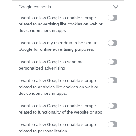
Google consents
Csatornatag leszek
I want to allow Google to enable storage
related to advertising like cookies on web or
device identifiers in apps.
I want to allow my user data to be sent to
SMASH by Meló-Diák: Homok, zene és a nyár legjobb
hangulata – Jön a második forduló! (X)
Google for online advertising purposes.
Július végén folytatódik a balatoni strandröplabda-
sorozat.
I want to allow Google to send me
personalized advertising.
I want to allow Google to enable storage
related to analytics like cookies on web or
Címkék:
#nintendo switch
#játékárak
#zelda
device identifiers in apps.
I want to allow Google to enable storage
Platformok:
Nintendo Switch
related to functionality of the website or app.
I want to allow Google to enable storage
related to personalization.