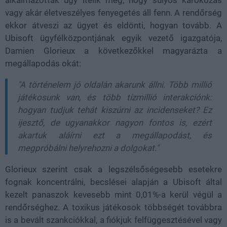
vagy akár életveszélyes fenyegetés áll fenn. A rendőrség
ekkor átveszi az ügyet és eldönti, hogyan tovább. A
Ubisoft ügyfélközpontjának egyik vezető igazgatója,
Damien Glorieux a következőkkel magyarázta a
megállapodás okát:
"A történelem jó oldalán akarunk állni. Több millió
játékosunk van, és több tízmillió interakciónk:
hogyan tudjuk tehát kiszúrni az incidenseket? Ez
ijesztő, de ugyanakkor nagyon fontos is, ezért
akartuk aláírni ezt a megállapodást, és
megpróbálni helyrehozni a dolgokat."
Glorieux szerint csak a legszélsőségesebb esetekre
fognak koncentrálni, becslései alapján a Ubisoft által
kezelt panaszok kevesebb mint 0,01%-a kerül végül a
rendőrséghez. A toxikus játékosok többségét továbbra
is a bevált szankciókkal, a fiókjuk felfüggesztésével vagy