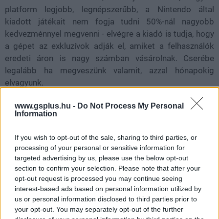
platform legjobb, legnépszerűbb, a Nintendo által
kiadott játékait nem fogja tudni 50%-nál nagyobb
kedvezménnyel megvenni - elvégre a kiadó is tudja, hogy
a gépet az exkluzívok adják el, amiket a felhasználók
eredeti áron is nagy számban vásárolnak. Cserébe
legalább ha megveszünk valamit, azzal hónapokig
elvagyunk.
A cég úgy érezte, eljött az áremelés ideje, így a The
www.gsplus.hu -
Do Not Process My Personal
Information
Legend of Zelda: Tears of the Kingdomot (amelynek
elődje, a Breath of the Wild a Switch nyitócíme volt 2017-
If you wish to opt-out of the sale, sharing to third parties, or
ben, de dobozosan még mindig 20 ezer forintért kínálják,
processing of your personal or sensitive information for
és nagyon kivételes esetben volt kapható 10 ezer forint
targeted advertising by us, please use the below opt-out
körül) dobozosan 25 ezer forint körüli áron, digitálisan
section to confirm your selection. Please note that after your
pedig 70 euróért lesz megszerezhető.
opt-out request is processed you may continue seeing
interest-based ads based on personal information utilized by
us or personal information disclosed to third parties prior to
your opt-out. You may separately opt-out of the further