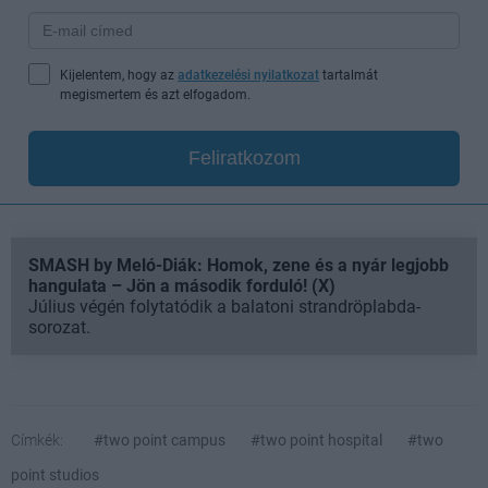
Kijelentem, hogy az
adatkezelési nyilatkozat
tartalmát
megismertem és azt elfogadom.
Feliratkozom
SMASH by Meló-Diák: Homok, zene és a nyár legjobb
hangulata – Jön a második forduló! (X)
Július végén folytatódik a balatoni strandröplabda-
sorozat.
Címkék:
#two point campus
#two point hospital
#two
point studios