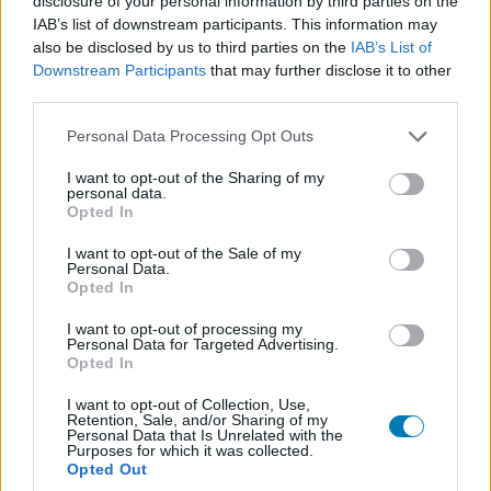
disclosure of your personal information by third parties on the
Ez azonban nem általános gyakorlat, nem lesz minden
IAB’s list of downstream participants. This information may
exkluzív esetében áremelés. A
Game Informer
nek
also be disclosed by us to third parties on the
IAB’s List of
nyilatkozva a cég képviselője elmondta, hogy egyedileg
Downstream Participants
that may further disclose it to other
lövik be az árazást, nem kell attól félni, hogy mostantól
third parties.
minden nagy cím ennyibe kerül majd.
Please note that this website/app uses one or more Google
Personal Data Processing Opt Outs
services and may gather and store information including but
Ugyanakkor legalább a konzol áremelése nincs a
not limited to your visit or usage behaviour. You may click to
I want to opt-out of the Sharing of my
láthatáron, remélhetőleg nem is lépik meg, amíg nem
personal data.
grant or deny consent to Google and its third-party tags to
Opted In
készül el egy erősebb változat - vagy egyenesen
a Switch
use your data for below specified purposes in below Google
utódja
.
consent section.
I want to opt-out of the Sale of my
Personal Data.
Opted In
A GameStar YouTube csatornája csak rád vár!
I want to opt-out of processing my
Personal Data for Targeted Advertising.
Videótesztek, magyarázók, érdekességek,
Opted In
beszélgetések, livestreamek, végigjátszások,
I want to opt-out of Collection, Use,
magyar feliratos előzetesek.
Retention, Sale, and/or Sharing of my
Personal Data that Is Unrelated with the
Purposes for which it was collected.
Feliratkozom
Opted Out