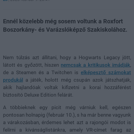
Ennél közelebb még sosem voltunk a Roxfort
Boszorkány- és Varázslóképző Szakiskolához.
Loaded
:
Unmute
80.89%
Nem túlzás azt állítani, hogy a Hogwarts Legacy jött,
látott és győzött, hiszen
nemcsak a kritikusok imádják
,
de a Steamen és a Twitchen is
elképesztő számokat
produkál
a játék, holott még csupán azok játszhatják,
akik hajlandóak voltak kifizetni a korai hozzáférést
biztosító Deluxe Edition felárát.
A többieknek egy picit még várniuk kell, egészen
pontosan holnapig (február 10.), s ha már benne vagyunk
a várakozásban, érdemes lehet azt a rajongói modot is
felírni a kívánságlistánkra, amely VR-címet farag az