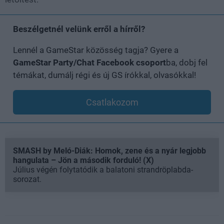
Beszélgetnél velünk erről a hírről?
Lennél a GameStar közösség tagja? Gyere a
GameStar Party/Chat Facebook csoport
ba, dobj fel
témákat, dumálj régi és új GS írókkal, olvasókkal!
Csatlakozom
SMASH by Meló-Diák: Homok, zene és a nyár legjobb
hangulata – Jön a második forduló! (X)
Július végén folytatódik a balatoni strandröplabda-
sorozat.