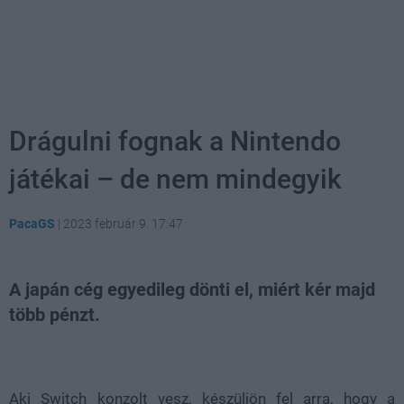
Drágulni fognak a Nintendo
játékai – de nem mindegyik
PacaGS
|
2023 február 9. 17:47
A japán cég egyedileg dönti el, miért kér majd
több pénzt.
Loaded
:
Unmute
100.00%
Aki Switch konzolt vesz, készüljön fel arra, hogy a