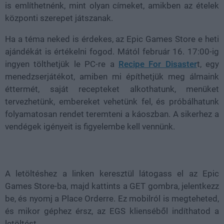
is említhetnénk, mint olyan címeket, amikben az ételek
központi szerepet játszanak.
Ha a téma neked is érdekes, az Epic Games Store e heti
ajándékát is értékelni fogod. Mától február 16. 17:00-ig
ingyen tölthetjük le PC-re a
Recipe For Disaster
t, egy
menedzserjátékot, amiben mi építhetjük meg álmaink
éttermét, saját recepteket alkothatunk, menüket
tervezhetünk, embereket vehetünk fel, és próbálhatunk
folyamatosan rendet teremteni a káoszban. A sikerhez a
vendégek igényeit is figyelembe kell vennünk.
A letöltéshez a linken keresztül látogass el az Epic
Games Store-ba, majd kattints a GET gombra, jelentkezz
be, és nyomj a Place Orderre. Ez mobilról is megteheted,
és mikor géphez érsz, az EGS klienséből indíthatod a
letöltést.