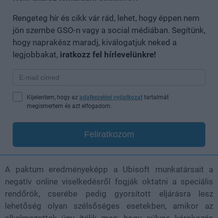
Rengeteg hír és cikk vár rád, lehet, hogy éppen nem
jön szembe GSO-n vagy a social médiában. Segítünk,
hogy naprakész maradj, kiválogatjuk neked a
legjobbakat,
iratkozz fel hírlevelünkre!
Kijelentem, hogy az
adatkezelési nyilatkozat
tartalmát
megismertem és azt elfogadom.
Feliratkozom
A paktum eredményeképp a Ubisoft munkatársait a
negatív online viselkedésről fogják oktatni a speciális
rendőrök, cserébe pedig gyorsított eljárásra lesz
lehetőség olyan szélsőséges esetekben, amikor az
alkalmazottak úgy ítélik meg, hogy súlyos károkozás