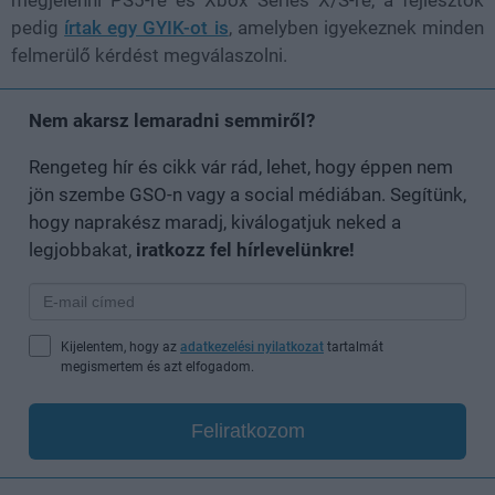
pedig
írtak egy GYIK-ot is
, amelyben igyekeznek minden
felmerülő kérdést megválaszolni.
Nem akarsz lemaradni semmiről?
Rengeteg hír és cikk vár rád, lehet, hogy éppen nem
jön szembe GSO-n vagy a social médiában. Segítünk,
hogy naprakész maradj, kiválogatjuk neked a
legjobbakat,
iratkozz fel hírlevelünkre!
Kijelentem, hogy az
adatkezelési nyilatkozat
tartalmát
megismertem és azt elfogadom.
Feliratkozom