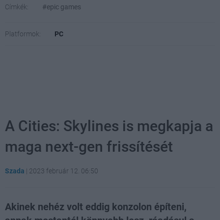
Címkék:
#epic games
Platformok:
PC
A Cities: Skylines is megkapja a
maga next-gen frissítését
Szada
|
2023 február 12. 06:50
Akinek nehéz volt eddig konzolon építeni,