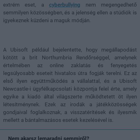
extrém eset, a
cyberbullying
nem megengedhető
semmilyen közösségben, és a jelenség ellen a stúdiók is
igyekeznek küzdeni a maguk módján.
A Ubisoft például bejelentette, hogy megállapodást
kötött a brit Northumbria Rendőrséggel, amelynek
értelmében az online zaklatás és fenyegetés
legsúlyosabb eseteit hivatalos útra fogják terelni. Ez az
első ilyen együttműködés a vállalattal, és a Ubisoft
Newcastle-i ügyfélkapcsolati központja felel érte, amely
egyike a kiadó által világszerte működtetett öt ilyen
létesítménynek. Ezek az irodák a játékközösségek
gondjaival foglalkoznak, a visszatérítések és ilyesmik
mellett a bántalmazásos esetek kezelésével is.
Nem akarsz lemaradni semmiről?