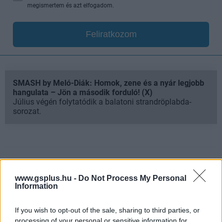
megismertem és azt elfogadom.
Feliratkozom
SMASH by Meló-Diák: Homok, zene és a nyár legjobb
hangulata – Jön a második forduló! (X)
Július végén folytatódik a balatoni strandröplabda-
sorozat.
Címkék:
#epic games store
#ingyen játék vaudeville
www.gsplus.hu -
Do Not Process My Personal
Information
Platformok:
PC
If you wish to opt-out of the sale, sharing to third parties, or
processing of your personal or sensitive information for