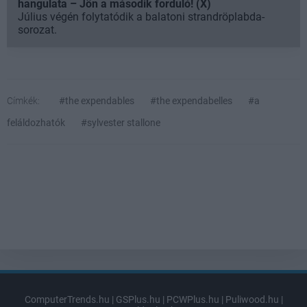
hangulata – Jön a második forduló! (X)
Július végén folytatódik a balatoni strandröplabda-
sorozat.
Címkék:
#the expendables
#the expendabelles
#a
feláldozhatók
#sylvester stallone
ComputerTrends.hu
|
GSPlus.hu
|
PCWPlus.hu
|
Puliwood.hu
|