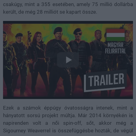
csakúgy, mint a 355 esetében, amely 75 millió dollárba
került, de még 28 milliót se kapart össze.
Ezek a számok éppúgy óvatosságra intenek, mint a
hányatott sorsú projekt múltja. Már 2014 környékén is
napirenden volt a női spin-off, sőt, akkor még a
Sigourney Weaverrel is összefüggésbe hozták, de végül