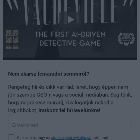
Nem akarsz lemaradni semmiről?
Rengeteg hír és cikk vár rád, lehet, hogy éppen nem
jön szembe GSO-n vagy a social médiában. Segítünk,
hogy naprakész maradj, kiválogatjuk neked a
legjobbakat,
iratkozz fel hírlevelünkre!
Kijelentem, hogy az
adatkezelési nyilatkozat
tartalmát