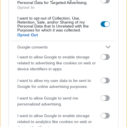
Personal Data for Targeted Advertising.
Az akciósztárok sorát felvonultató franchise
Opted In
már túljutott a zenitjén, így erősen kérdéses,
I want to opt-out of Collection, Use,
Retention, Sale, and/or Sharing of my
hogy egy női spin-off revitalizálja vagy inkább
Personal Data that Is Unrelated with the
Purposes for which it was collected.
rázárja a koporsófedelet.
Opted Out
Loaded
:
Unmute
21.86%
Google consents
I want to allow Google to enable storage
Hollywood nem mondott le végleg A feláldozhatók (The
related to advertising like cookies on web or
Expendables) női változatáról, egy évtizednyi csend után
device identifiers in apps.
ismét mozgásba lendült a régóta tervezett spin-off, a
The Expendabelles. Noha korábban már többször is
I want to allow my user data to be sent to
nekifutottak a megvalósításnak, eddig minden
Google for online advertising purposes.
próbálkozás elhalt, most viszont ismét komolyan
I want to allow Google to send me
dolgoznak rajta -
tudta meg a
The Hollywood Reporter
.
personalized advertising.
Az eredeti széria Sylvester Stallone vezetésével indult
I want to allow Google to enable storage
2010-ben David Callaham kreatív irányítása mellett, és a
related to analytics like cookies on web or
teljesség igénye nélkül olyan akcióikonokat vonultatott