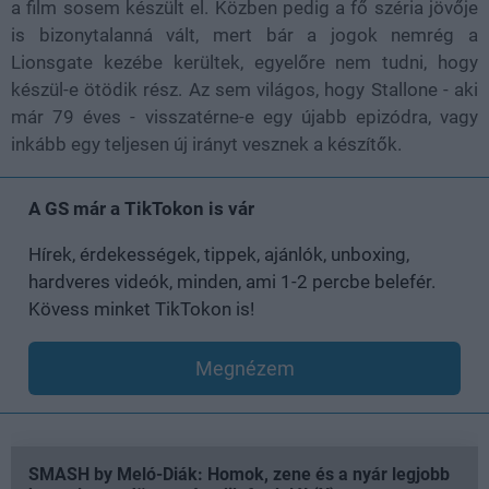
a film sosem készült el. Közben pedig a fő széria jövője
is bizonytalanná vált, mert bár a jogok nemrég a
Lionsgate kezébe kerültek, egyelőre nem tudni, hogy
készül-e ötödik rész. Az sem világos, hogy Stallone - aki
már 79 éves - visszatérne-e egy újabb epizódra, vagy
inkább egy teljesen új irányt vesznek a készítők.
A GS már a TikTokon is vár
Hírek, érdekességek, tippek, ajánlók, unboxing,
hardveres videók, minden, ami 1-2 percbe belefér.
Kövess minket TikTokon is!
Megnézem
SMASH by Meló-Diák: Homok, zene és a nyár legjobb