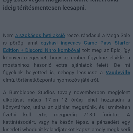
ideig térítésmentesen lecsapni.
Loaded
:
Unmute
38.26%
Nem
a szokásos heti akció
része, ráadásul a Mega Sale
is pörög, amit
egyhavi ingyenes Game Pass Starter
Edition + Discord Nitro kombóval
tolt meg az Epic, így
könnyen megeshet, hogy az ember figyelme elsiklik a
mostanihoz hasonló extra ajánlatok felett. De mi
figyelünk helyetted is, nehogy lecsússz a
Vaudeville
című, történetközpontú nyomozós játékról.
A Bumblebee Studios tavaly novemberben megjelent
alkotását május 17-én 12 óráig lehet hozzáadni a
könyvtárhoz, utána az ajánlat megszűnik, és ismételten
fizetni kell érte, mégpedig 7130 forintot. A
kattintásodért, vagy ha későn lépsz, a pénzedért egy
kísérleti whodunit kalandjátékot kapsz, amely megkísérli