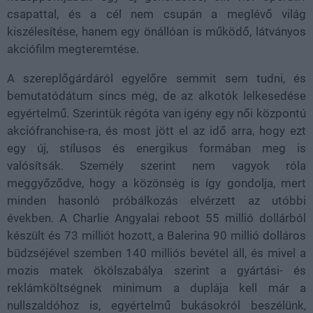
csapattal, és a cél nem csupán a meglévő világ
kiszélesítése, hanem egy önállóan is működő, látványos
akciófilm megteremtése.
A szereplőgárdáról egyelőre semmit sem tudni, és
bemutatódátum sincs még, de az alkotók lelkesedése
egyértelmű. Szerintük régóta van igény egy női központú
akciófranchise-ra, és most jött el az idő arra, hogy ezt
egy új, stílusos és energikus formában meg is
valósítsák. Személy szerint nem vagyok róla
meggyőződve, hogy a közönség is így gondolja, mert
minden hasonló próbálkozás elvérzett az utóbbi
években. A Charlie Angyalai reboot 55 millió dollárból
készült és 73 milliót hozott, a Balerina 90 millió dolláros
büdzséjével szemben 140 milliós bevétel áll, és mivel a
mozis matek ökölszabálya szerint a gyártási- és
reklámköltségnek minimum a duplája kell már a
nullszaldóhoz is, egyértelmű bukásokról beszélünk,