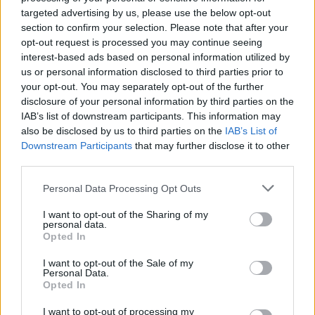
targeted advertising by us, please use the below opt-out
section to confirm your selection. Please note that after your
opt-out request is processed you may continue seeing
interest-based ads based on personal information utilized by
us or personal information disclosed to third parties prior to
your opt-out. You may separately opt-out of the further
Hozzászólások
disclosure of your personal information by third parties on the
IAB’s list of downstream participants. This information may
also be disclosed by us to third parties on the
IAB’s List of
Downstream Participants
that may further disclose it to other
Mégis feláldozhatók a nők
third parties.
Sylvester Stallone
Please note that this website/app uses one or more Google
Personal Data Processing Opt Outs
services and may gather and store information including but
univerzumában, csak elkészül a
not limited to your visit or usage behaviour. You may click to
I want to opt-out of the Sharing of my
personal data.
grant or deny consent to Google and its third-party tags to
Opted In
The Expendabelles
use your data for below specified purposes in below Google
consent section.
I want to opt-out of the Sale of my
Personal Data.
Chavalier
|
2026 május 15. 18:30
Opted In
I want to opt-out of processing my