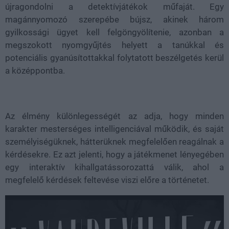
újragondolni a detektívjátékok műfaját. Egy
magánnyomozó szerepébe bújsz, akinek három
gyilkossági ügyet kell felgöngyölítenie, azonban a
megszokott nyomgyűjtés helyett a tanúkkal és
potenciális gyanúsítottakkal folytatott beszélgetés kerül
a középpontba.
Az élmény különlegességét az adja, hogy minden
karakter mesterséges intelligenciával működik, és saját
személyiségüknek, hátterüknek megfelelően reagálnak a
kérdésekre. Ez azt jelenti, hogy a játékmenet lényegében
egy interaktív kihallgatássorozattá válik, ahol a
megfelelő kérdések feltevése viszi előre a történetet.