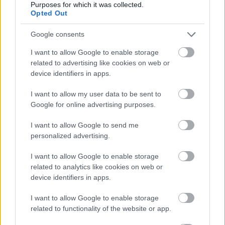
Purposes for which it was collected.
Opted Out
Google consents
I want to allow Google to enable storage
related to advertising like cookies on web or
device identifiers in apps.
Hozzászólások
I want to allow my user data to be sent to
Google for online advertising purposes.
Kojima már fél évtizeddel
I want to allow Google to send me
personalized advertising.
ezelőtt is rettegett a kizárólag
I want to allow Google to enable storage
related to analytics like cookies on web or
digitális jövőtől
device identifiers in apps.
Hunter_GS
|
2026 július 4. 12:01
I want to allow Google to enable storage
related to functionality of the website or app.