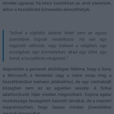
elmélet ugyanaz: ha nincs kezünkben az, amit szeretünk,
akkor a hozzáférést könnyedén elveszíthetjük.
"Idővel a digitális adatok felett sem az egyes
személyek fognak rendelkezni. Ha van egy
nagyobb változás, vagy baleset a világban, egy
országban, egy kormányban, akad egy ötlet, egy
trend, a hozzáférés elvágható."
Alapvetően a gamerek elsődleges félelme, hogy a Sony,
a Microsoft, a Nintendo vagy a Valve vonja meg a
hozzáférésüket kedvenc játékaikhoz, de egy centralizált
közegben nem ez az egyetlen veszély. A fizikai
adathordozók híján minden megvonható. Kojima egész
munkássága feszegetett hasonló témákat, de a mestert
megrémisztheti, hogy lassan minden jövendölése
igaznak bizonyulhat.