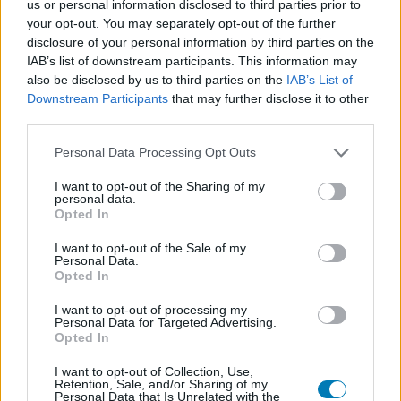
kihívásokra vágyik, valószínűleg gyorsan továbbáll. Akik
us or personal information disclosed to third parties prior to
your opt-out. You may separately opt-out of the further
viszont szeretnének egy kicsit kiszakadni a rohanásból,
disclosure of your personal information by third parties on the
és egy kellemesen ráérős élménnyel lazítani, azoknak a
IAB’s list of downstream participants. This information may
Sophia the Traveler remek választás lehet.
also be disclosed by us to third parties on the
IAB’s List of
Downstream Participants
that may further disclose it to other
third parties.
SMASH by Meló-Diák: Homok, zene és a nyár legjobb
Please note that this website/app uses one or more Google
Personal Data Processing Opt Outs
hangulata – Jön a második forduló! (X)
services and may gather and store information including but
Július végén folytatódik a balatoni strandröplabda-
not limited to your visit or usage behaviour. You may click to
I want to opt-out of the Sharing of my
sorozat.
personal data.
grant or deny consent to Google and its third-party tags to
Opted In
use your data for below specified purposes in below Google
consent section.
I want to opt-out of the Sale of my
Personal Data.
Opted In
Címkék:
#epic games store
#ingyen játék
#mobil
I want to opt-out of processing my
#sophia the traveler
Personal Data for Targeted Advertising.
Opted In
Platformok:
PC
I want to opt-out of Collection, Use,
Retention, Sale, and/or Sharing of my
Personal Data that Is Unrelated with the