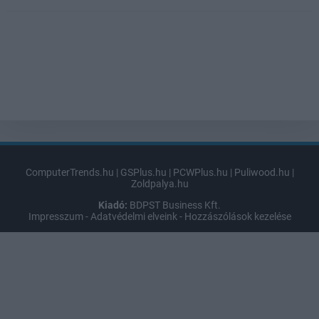
ComputerTrends.hu
|
GSPlus.hu
|
PCWPlus.hu
|
Puliwood.hu
|
Zoldpalya.hu
Kiadó:
BDPST Business Kft.
Impresszum
-
Adatvédelmi elveink
-
Hozzászólások kezelése