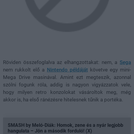
Röviden összefoglalva az elhangzottakat: nem, a
Sega
nem rukkolt elő a
Nintendo példáját
követve egy mini-
Mega Drive masinával. Amint ezt megteszik, azonnal
szólni fogunk róla, addig is nagyon vigyázzatok vele,
hogy milyen retro konzolokat vásároltok meg, még
akkor is, ha első ránézésre hitelesnek tűnik a portéka.
SMASH by Meló-Diák: Homok, zene és a nyár legjobb
hangulata – Jön a második forduló! (X)