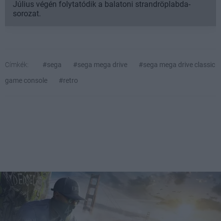
Július végén folytatódik a balatoni strandröplabda-
sorozat.
Címkék:
#sega
#sega mega drive
#sega mega drive classic
game console
#retro