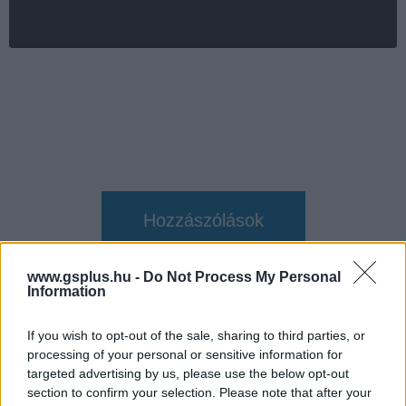
Hozzászólások
www.gsplus.hu -
Do Not Process My Personal
Information
Ha láttok egy mini-Sega Mega
Drive konzolt, ne dőljetek be
If you wish to opt-out of the sale, sharing to third parties, or
processing of your personal or sensitive information for
targeted advertising by us, please use the below opt-out
Szada
|
2016 július 27. 14:05
section to confirm your selection. Please note that after your