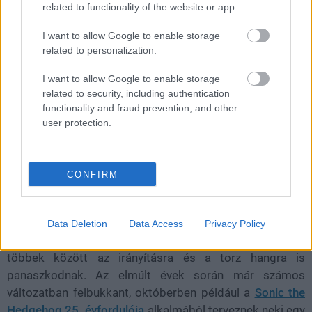
related to functionality of the website or app.
I want to allow Google to enable storage
related to personalization.
I want to allow Google to enable storage
related to security, including authentication
functionality and fraud prevention, and other
user protection.
CONFIRM
A készülék valójában nem is tartalmaz valódi Sega
Genesis belső hardvert és ami benne van, abban sincs
köszönet. Az eredeti játékok szerelmeseitől
Data Deletion
Data Access
Privacy Policy
rengeteg negatív véleményt lehet olvasni róla, akik
többek között az irányításra és a torz hangra is
panaszkodnak. Az elmúlt évek során már számos
változatban felbukkant, októberben például a
Sonic the
Hedgehog 25. évfordulója
alkalmából terveznek neki egy