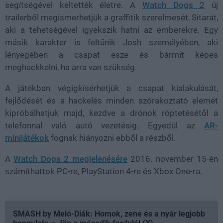
segítségével keltették életre. A
Watch Dogs 2
új
trailerből megismerhetjük a graffitik szerelmesét, Sitarát,
aki a tehetségével igyekszik hatni az emberekre. Egy
másik karakter is feltűnik Josh személyében, aki
lényegében a csapat esze és bármit képes
meghackkelni, ha arra van szükség.
A játékban végigkísérhetjük a csapat kialakulását,
fejlődését és a hackelés minden szórakoztató elemét
kipróbálhatjuk majd, kezdve a drónok röptetésétől a
telefonnal való autó vezetésig. Egyedül az
AR-
minijátékok
fognak hiányozni ebből a részből.
A
Watch Dogs 2 megjelenésére
2016. november 15-én
számíthattok PC-re, PlayStation 4-re és Xbox One-ra.
SMASH by Meló-Diák: Homok, zene és a nyár legjobb