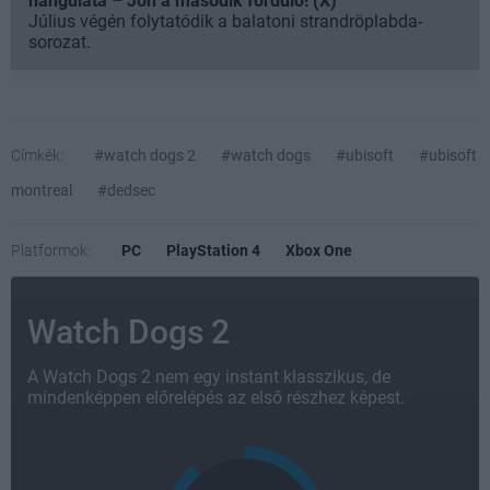
hangulata – Jön a második forduló! (X)
Július végén folytatódik a balatoni strandröplabda-
sorozat.
Címkék:
#watch dogs 2
#watch dogs
#ubisoft
#ubisoft
montreal
#dedsec
Platformok:
PC
PlayStation 4
Xbox One
Watch Dogs 2
A Watch Dogs 2 nem egy instant klasszikus, de
mindenképpen előrelépés az első részhez képest.