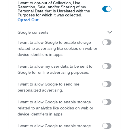
adja ki.
I want to opt-out of Collection, Use,
Retention, Sale, and/or Sharing of my
Personal Data that Is Unrelated with the
A kínai AtGames Sega-márkájú Mega Drive Classic
Purposes for which it was collected.
Opted Out
terméke ugyanis csak egy silány emulációs doboz, ami
már ráadásul évek óta a piacon van, egészen pontosan
Google consents
2012 óta. Annak, hogy most ismételten felkapták a
I want to allow Google to enable storage
hírét csak egyetlen, de annál világosabb oka van: a
related to advertising like cookies on web or
Nintendo mini masinájának hype-ját szeretnék
device identifiers in apps.
meglovagolni vele, nagyban építve a játékosok
nosztalgiavágyára. Íme a 2012-es változat dobozképe:
I want to allow my user data to be sent to
Google for online advertising purposes.
I want to allow Google to send me
personalized advertising.
I want to allow Google to enable storage
related to analytics like cookies on web or
device identifiers in apps.
I want to allow Google to enable storage