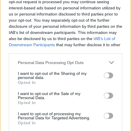
opt-out request is processed you may continue seeing
interest-based ads based on personal information utilized by
us or personal information disclosed to third parties prior to
A Sega Mega Drive Classic a TV-re
your opt-out. You may separately opt-out of the further
csatlakoztatva segít elmerülni a nosztalgiában,
disclosure of your personal information by third parties on the
míg kistestvérével akár a villamoson is
IAB’s list of downstream participants. This information may
also be disclosed by us to third parties on the
IAB’s List of
játszhatunk néhány klasszikussal. Kár, hogy a
Downstream Participants
that may further disclose it to other
masina nem az, aminek be szeretnék állítani.
third parties.
Loaded
:
Unmute
Please note that this website/app uses one or more Google
Personal Data Processing Opt Outs
21.86%
services and may gather and store information including but
not limited to your visit or usage behaviour. You may click to
I want to opt-out of the Sharing of my
Másfél hete jelentette be a Nintendo a harminc beépített
personal data.
grant or deny consent to Google and its third-party tags to
játékkal érkező
Mini NES
-t, és most a Sega is egy
Opted In
use your data for below specified purposes in below Google
hasonló lépést tett a nosztalgiára vágyók éhségének
consent section.
I want to opt-out of the Sale of my
csillapítására - legalábbis ettől hangos most az internet.
Personal Data.
Opted In
Az igazság viszont az, hogy a több mint 80 játékot ígérő
Sega Mega Drive Classic Game Console és annak
I want to opt-out of processing my
Personal Data for Targeted Advertising.
hordozható verziója, a Sega Mega Drive Ultimate Retro
Opted In
Games Handheld nem újkeletű darab, és nem is a Sega