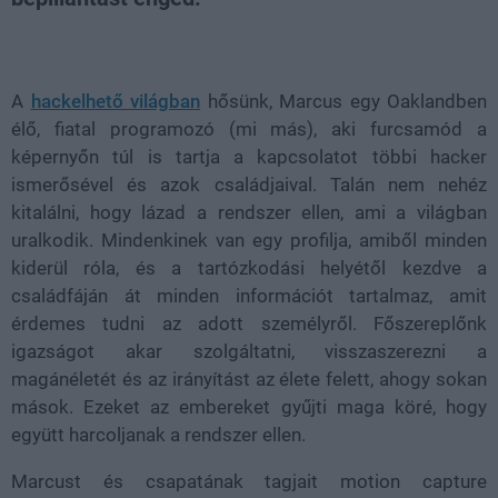
Loaded
:
Unmute
38.26%
A
hackelhető világban
hősünk, Marcus egy Oaklandben
élő, fiatal programozó (mi más), aki furcsamód a
képernyőn túl is tartja a kapcsolatot többi hacker
ismerősével és azok családjaival. Talán nem nehéz
kitalálni, hogy lázad a rendszer ellen, ami a világban
uralkodik. Mindenkinek van egy profilja, amiből minden
kiderül róla, és a tartózkodási helyétől kezdve a
családfáján át minden információt tartalmaz, amit
érdemes tudni az adott személyről. Főszereplőnk
igazságot akar szolgáltatni, visszaszerezni a
magánéletét és az irányítást az élete felett, ahogy sokan
mások. Ezeket az embereket gyűjti maga köré, hogy
együtt harcoljanak a rendszer ellen.
Marcust és csapatának tagjait motion capture