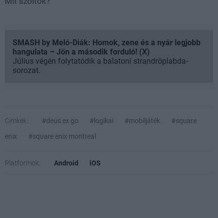
Mit szóltok?
SMASH by Meló-Diák: Homok, zene és a nyár legjobb
hangulata – Jön a második forduló! (X)
Július végén folytatódik a balatoni strandröplabda-
sorozat.
Címkék:
#deus ex go
#logikai
#mobiljáték
#square
enix
#square enix montreal
Platformok:
Android
iOS