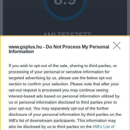
AMI TETSZETT
www.gsplus.hu -
Do Not Process My Personal
Szerethető karakterek
Information
Koherens történet
If you wish to opt-out of the sale, sharing to third parties, or
Izgalmas újítások
processing of your personal or sensitive information for
targeted advertising by us, please use the below opt-out
section to confirm your selection. Please note that after your
AMI NEM TETSZETT
opt-out request is processed you may continue seeing
interest-based ads based on personal information utilized by
us or personal information disclosed to third parties prior to
A mesterséges intelligencia
your opt-out. You may separately opt-out of the further
disclosure of your personal information by third parties on the
A lopakodós játékmenet hiányosságai
IAB’s list of downstream participants. This information may
also be disclosed by us to third parties on the
IAB’s List of