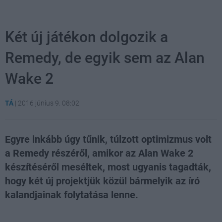
Két új játékon dolgozik a
Remedy, de egyik sem az Alan
Wake 2
TÁ
|
2016 június 9. 08:02
Egyre inkább úgy tűnik, túlzott optimizmus volt
a Remedy részéről, amikor az Alan Wake 2
készítéséről meséltek, most ugyanis tagadták,
hogy két új projektjük közül bármelyik az író
kalandjainak folytatása lenne.
Loaded
:
Unmute
100.00%