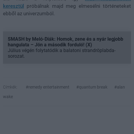
keresztül
próbálnak majd meg elmesélni történeteket
ebből az univerzumból.
SMASH by Meló-Diák: Homok, zene és a nyár legjobb
hangulata – Jön a második forduló! (X)
Július végén folytatódik a balatoni strandröplabda-
sorozat.
Címkék:
#remedy entertainment
#quantum break
#alan
wake