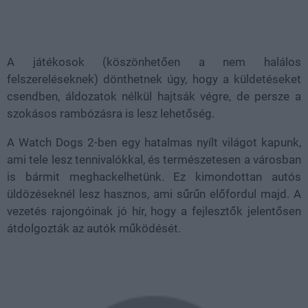
A játékosok (köszönhetően a nem halálos
felszereléseknek) dönthetnek úgy, hogy a küldetéseket
csendben, áldozatok nélkül hajtsák végre, de persze a
szokásos rambózásra is lesz lehetőség.
A Watch Dogs 2-ben egy hatalmas nyílt világot kapunk,
ami tele lesz tennivalókkal, és természetesen a városban
is bármit meghackelhetünk. Ez kimondottan autós
üldözéseknél lesz hasznos, ami sűrűn előfordul majd. A
vezetés rajongóinak jó hír, hogy a fejlesztők jelentősen
átdolgozták az autók működését.