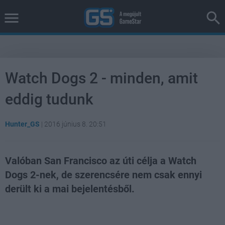
Watch Dogs 2 - minden, amit
eddig tudunk
Hunter_GS
|
2016 június 8. 20:51
Valóban San Francisco az úti célja a Watch
Dogs 2-nek, de szerencsére nem csak ennyi
derült ki a mai bejelentésből.
Loaded
:
Unmute
81.69%