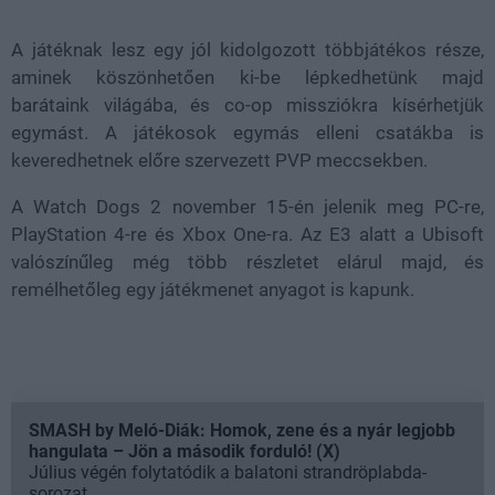
A játéknak lesz egy jól kidolgozott többjátékos része,
aminek köszönhetően ki-be lépkedhetünk majd
barátaink világába, és co-op missziókra kísérhetjük
egymást. A játékosok egymás elleni csatákba is
keveredhetnek előre szervezett PVP meccsekben.
A Watch Dogs 2 november 15-én jelenik meg PC-re,
PlayStation 4-re és Xbox One-ra. Az E3 alatt a Ubisoft
valószínűleg még több részletet elárul majd, és
remélhetőleg egy játékmenet anyagot is kapunk.
SMASH by Meló-Diák: Homok, zene és a nyár legjobb
hangulata – Jön a második forduló! (X)
Július végén folytatódik a balatoni strandröplabda-
sorozat.