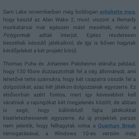
Sam Lake novemberben még boldogan
erősítette meg
,
hogy készül az Alan Wake 2, most viszont a Remedy
munkatársai már egészen mást meséltek, mikor a
Polygon
nak adtak interjút. Egész részletesen
beszéltek készülő játékaikról, de így is bőven hagytak
kérdőjeleket a két projekt körül.
Thomas Puha és Johannes Paloheimo elárulta például,
hogy 130 fősre duzzasztották fel a cég állományát, ami
lehetővé tette számukra, hogy két csapatra osszák fel a
dolgozóikat, azaz két játékon dolgozzanak egyszerre. Ez
elsősorban azért fontos, mert így kevesebbet kell
váratniuk a rajongókat két megjelenés között, de abban
is segít, hogy különböző fajta játékokkal
kísérletezhessenek egyszerre. Az új projektek persze
nem jelentik, hogy felhagytak volna a
Quantum Break
támogatásával, a Windows 10-es verzión még