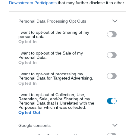
Downstream Participants
that may further disclose it to other
third parties.
Please note that this website/app uses one or more Google
Personal Data Processing Opt Outs
services and may gather and store information including but
not limited to your visit or usage behaviour. You may click to
I want to opt-out of the Sharing of my
personal data.
grant or deny consent to Google and its third-party tags to
Opted In
use your data for below specified purposes in below Google
consent section.
I want to opt-out of the Sale of my
Personal Data.
Hozzászólások
Opted In
I want to opt-out of processing my
Personal Data for Targeted Advertising.
Opted In
Deus Ex GO bejelentés - Adam
I want to opt-out of Collection, Use,
Retention, Sale, and/or Sharing of my
Jensen is mobilra költözik
Personal Data that Is Unrelated with the
Purposes for which it was collected.
Opted Out
TÁ
|
2016 június 8. 20:22
Google consents