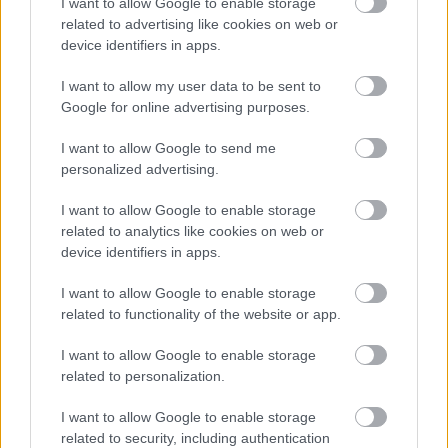
I want to allow Google to enable storage
A Square Enix újabb sikeres szériáját dolgozza
related to advertising like cookies on web or
át mobilos logikai játékká, de a Deus Ex GO - a
device identifiers in apps.
Lara Croft GO-hoz hasonlóan - nem csak egy
I want to allow my user data to be sent to
átskinezett változat lesz.
Google for online advertising purposes.
Loaded
:
Unmute
81.69%
I want to allow Google to send me
personalized advertising.
A Square Enixnek látható módon nagyon bejött a 2014-
I want to allow Google to enable storage
ben még a Hitman GO-hoz kitalált formula, ugyanis
related to analytics like cookies on web or
tavaly az év mobiljátékának is
megválasztották
a Lara
device identifiers in apps.
Croft főszereplésével elkészített változatot, most pedig
egy újabb franchise-t dolgoznak fel logikai játékként.
I want to allow Google to enable storage
related to functionality of the website or app.
A frissen bejelentett Deus Ex GO fejlesztője az előző
részekhez hasonlóan a Square Enix Montréal lesz, de a
I want to allow Google to enable storage
related to personalization.
készítők ígérete szerint nem csupán a modellek külsejét
cserélik majd le az új epizódhoz. Patrick Naud szerint
I want to allow Google to enable storage
ugyanis még magasabb grafikai színvonalra törekednek
related to security, including authentication