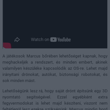
A játékosok Marcus bőrében lehetőséget kapnak, hogy
meghackeljék a rendszert, és minden embert, akinek
valamilyen készüléke kapcsolódik az OS-re. Lehet majd
irányítani drónokat, autókat, biztonsági robotokat, és
sok minden mást.
Lehetőségünk lesz rá, hogy saját drónt építsünk egy 3D
nyomtató segítségével. Ezzel egyébként extra
fegyvermodokat is lehet majd készíteni, viszont nem
feltétlenül lesz ezekre szükségünk. Marcus mindig hord