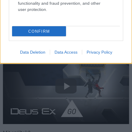
ezúttal, ráadásul
Adam Jensen
augmentációi, hackelési
functionality and fraud prevention, and other
képességei és különböző power-upok segítségével a
user protection.
játékmenetet is szeretnék új elemekkel kiegészíteni.
Ahogy az alábbi trailerből is kiderül, a megjelenés sincs
CONFIRM
messze, ugyanis a Mankind Dividedhez hasonlóan a
Deus Ex GO is még nyáron megjelenik.
Data Deletion
Data Access
Privacy Policy