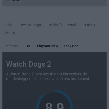
Címkék:
#watch dogs 2
#ubisoft
#trailer
#képek
#videó
Platformok:
PC
PlayStation 4
Xbox One
Watch Dogs 2
A Watch Dogs 2 nem egy instant klasszikus, de
mindenképpen előrelépés az első részhez képest.