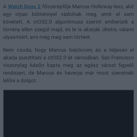
A
Watch Dogs 2
főszereplője Marcus Holloway lesz, akit
egy olyan bűnténnyel vádolnak meg, amit el sem
követett. A ctOS2.0 algoritmusa szerint emberünk a
törvény ellen szegül majd, és le is akarják ültetni, valami
olyasmiért, ami még meg sem történt.
Nem csoda, hogy Marcus bepöccen, és a teljesen el
akarja pusztítani a ctOS2.0-át városában. San Francisco
viszonylag későn kapta meg az egész várost figyelő
rendszert, de Marcus és haverjai már most szeretnék
lelőni a dolgot.