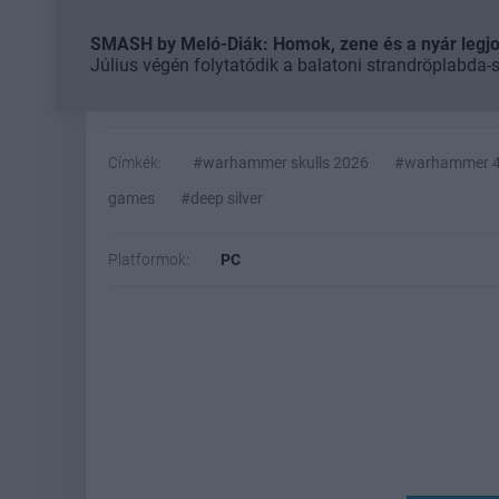
SMASH by Meló-Diák: Homok, zene és a nyár legjob
Július végén folytatódik a balatoni strandröplabda-
Címkék:
#warhammer skulls 2026
#warhammer 
games
#deep silver
Platformok:
PC