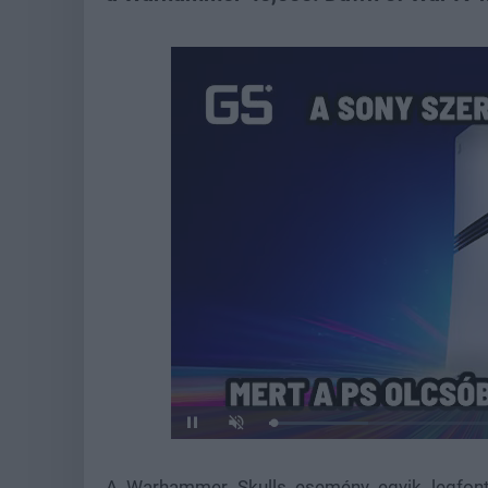
Loaded
:
Pause
Unmute
21.97%
A Warhammer Skulls esemény egyik legfont