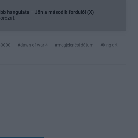
b hangulata – Jön a második forduló! (X)
sorozat.
40000
#dawn of war 4
#megjelenési dátum
#king art