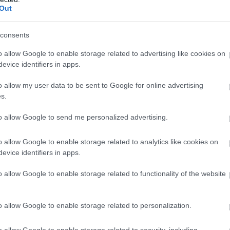
Out
, amely a Dawn of War-rajongók kedvenc űrgárdista
consents
azelőtt tér vissza egy Blood Ravens különítmény az ősi
nuson kirobbanna a háború. A küldetés során olyan
o allow Google to enable storage related to advertising like cookies on
talan sorsát meghatározhatják. A fejlesztők egyelőre
evice identifiers in apps.
, aki vezeti az alakulatot.
o allow my user data to be sent to Google for online advertising
s.
 Campaign Expansion névre hallgat, amely már egy
ztők szerint ez a kampány a fő történet folytatása lesz,
to allow Google to send me personalized advertising.
ekkel járnak majd a játékos győzelmei, miközben új
 frakció mellett további parancsnokok és egy jelentős
o allow Google to enable storage related to analytics like cookies on
evice identifiers in apps.
elkezdték lebegtetni, hogy a jövőben további frakciók
o allow Google to enable storage related to functionality of the website
ó, Jan Theysen ugyan nem árulta el, mi lesz az ötödik
lni, mely ikonikus Dawn of War-faj hiányzik jelenleg a
o allow Google to enable storage related to personalization.
ldari népre, vagyis az eldákra kezdett tippelni.
o allow Google to enable storage related to security, including