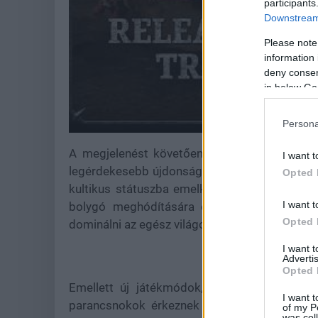
participants
Downstream 
Please note
information 
deny consent
in below Go
Persona
A megjelenést követően ingyenes frissítése
I want t
legérdekesebb újdonság a Crusade Mode viss
Opted 
kultikus státuszba emelkedett Dark Crusade
I want t
bolygó meghódítására épülő stratégiai térké
Opted 
dominálni az egész világot.
I want 
Advertis
Opted 
Emellett új játékmódok, pályacsomagok és 
I want t
parancsnokok érkeznek majd saját Crusade-
of my P
was col