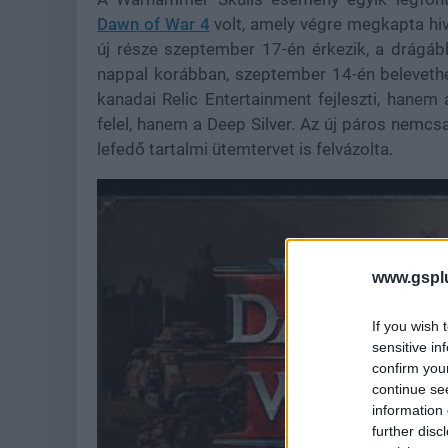
Dawn of War 4
volt, amely végre megkapta hiv
új része szeptember 17-én érkezik, a drágá
nappal korábban, szeptember 14-én beleveth
kanadai Relic Entertainment fejleszti, hane
felel, hanem a Deep Silver. Az új páros nemcs
lefedő tartalmi ütemtervet is felvázolta.
www.gspl
If you wish 
sensitive in
confirm you
continue se
information 
further disc