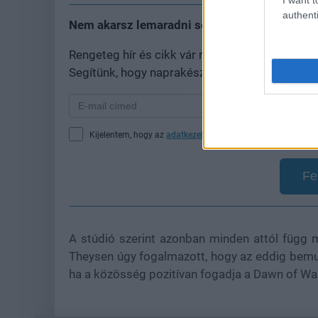
authenti
Nem akarsz lemaradni semmiről?
Rengeteg hír és cikk vár rád, lehet, hogy épp
Segítünk, hogy naprakész maradj, kiválogatjuk
Kijelentem, hogy az
adatkezelési nyilatkozat
tartalmát megi
Fe
A stúdió szerint azonban minden attól függ ma
Theysen úgy fogalmazott, hogy az eddig bemuta
ha a közösség pozitívan fogadja a Dawn of War