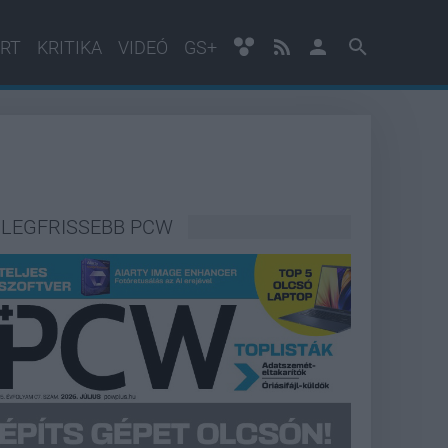
RT
KRITIKA
VIDEÓ
GS+
LEGFRISSEBB PCW