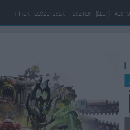
HÍREK
ELŐZETESEK
TESZTEK
[ÉLET]
#ESPO