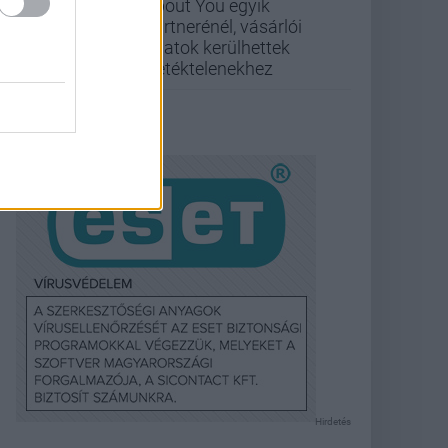
About You egyik
partnerénél, vásárlói
adatok kerülhettek
illetéktelenekhez
Hirdetés