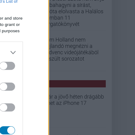
B’s List of
abbahagyni a sírást,
mióta elolvasta a Halálos
iramban 11
er and store
forgatókönyvét
to grant or
ed purposes
Tom Holland nem
hajlandó megnézni a
kedvenc videójátékából
készült sorozatot
PCW HÍREK
Már a jövő héten drágább
lehet az iPhone 17