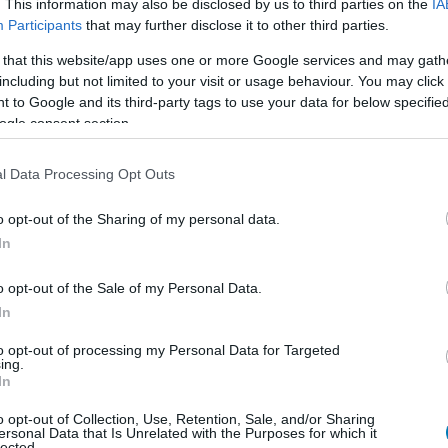
. This information may also be disclosed by us to third parties on the
IA
Participants
that may further disclose it to other third parties.
 that this website/app uses one or more Google services and may gath
including but not limited to your visit or usage behaviour. You may click 
 to Google and its third-party tags to use your data for below specifi
ogle consent section.
l Data Processing Opt Outs
k és fizetős DLC-k egyaránt érkeznek majd. Az egyik
o opt-out of the Sharing of my personal data.
zatérése lesz 2026 őszén, amely a rajongók körében
In
 kampány modernizált változatának tűnik. A mód egy
o opt-out of the Sale of my Personal Data.
pet használ, ahol területről területre haladva lehet
In
to opt-out of processing my Personal Data for Targeted
ing.
In
egy küldetésszerkesztő is tervben van, továbbá új
o opt-out of Collection, Use, Retention, Sale, and/or Sharing
célkitűzésekkel. A Commander Edition ráadásul két
ersonal Data that Is Unrelated with the Purposes for which it
lected.