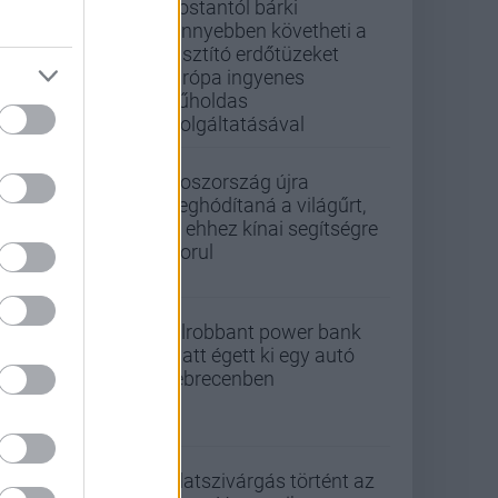
Mostantól bárki
könnyebben követheti a
pusztító erdőtüzeket
Európa ingyenes
műholdas
szolgáltatásával
Oroszország újra
meghódítaná a világűrt,
de ehhez kínai segítségre
szorul
Felrobbant power bank
miatt égett ki egy autó
Debrecenben
Adatszivárgás történt az