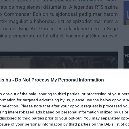
atalos megjelenési dátumát is. A legendás RTS-széria
bb Commander Edition tulajdonosai pedig már három
etik magukat a háborúba. Ezt az epizódot már nem a
m a német King Art Games, és a kiadásért sem a Sega
ak a premierdátumot árulta el, hanem a játék első évét
us.hu -
Do Not Process My Personal Information
to opt-out of the sale, sharing to third parties, or processing of your per
formation for targeted advertising by us, please use the below opt-out s
r selection. Please note that after your opt-out request is processed y
eing interest-based ads based on personal information utilized by us or
disclosed to third parties prior to your opt-out. You may separately opt-
losure of your personal information by third parties on the IAB’s list of