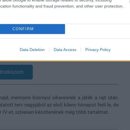
cation functionality and fraud prevention, and other user protection.
en nem jön szembe GSO-n vagy a social médiában.
 neked a legjobbakat,
CONFIRM
iratkozz fel hírlevelünkre!
Data Deletion
Data Access
Privacy Policy
smertem és azt elfogadom.
liratkozom
jd, mennyire bizonyul sikeresnek a játék a rajt után.
tott terv nagyjából az első kilenc hónapot fedi le, de
 IV-et, szívesen készítenének még több tartalmat.