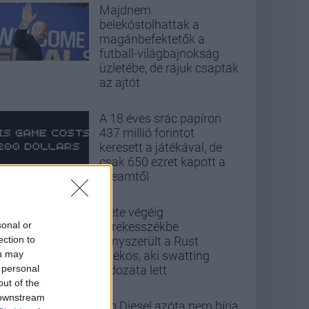
Majdnem
belekóstolhattak a
magánbefektetők a
futball-világbajnokság
üzletébe, de rájuk csapták
az ajtót
A 18 éves srác papíron
437 millió forintot
keresett a játékával, de
csak 650 ezret kapott a
Steamtől
Élete végéig
sonal or
kerekesszékbe
ection to
kényszerült a Rust
ou may
játékos, aki swatting
 personal
áldozata lett
out of the
 downstream
Vin Diesel azóta nem bírja