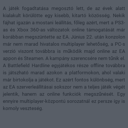
A játék fogadtatása megosztó lett, de az évek alatt
kialakult körülötte egy kisebb, kitartó közösség. Nekik
fájhat igazán a mostani leállítás, főleg azért, mert a PS3-
as és Xbox 360-as változatok online támogatását már
korábban megszüntette az EA. Június 22. után konzolon
már nem marad hivatalos multiplayer lehetőség, a PC-s
verzió viszont továbbra is működik majd online az EA
appon és Steamen. A kampány szerencsére nem tűnik el.
A Battlefield Hardline egyjátékos része offline továbbra
is játszható marad azokon a platformokon, ahol valaki
már birtokolja a játékot. Ez azért fontos különbség, mert
az EA szerverleállításai sokszor nem a teljes játék végét
jelentik, hanem az online funkciók megszűnését. Egy
ennyire multiplayer-központú sorozatnál ez persze így is
komoly veszteség.