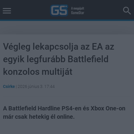
Végleg lekapcsolja az EA az
egyik legfurább Battlefield
konzolos multiját
Csirke
|
2026 június 3. 17:44
A Battlefield Hardline PS4-en és Xbox One-on
már csak hetekig él online.
Loaded
:
Unmute
38.26%