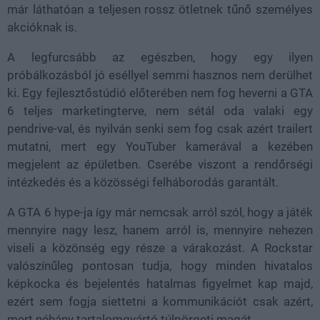
már láthatóan a teljesen rossz ötletnek tűnő személyes
akcióknak is.
A legfurcsább az egészben, hogy egy ilyen
próbálkozásból jó eséllyel semmi hasznos nem derülhet
ki. Egy fejlesztőstúdió előterében nem fog heverni a GTA
6 teljes marketingterve, nem sétál oda valaki egy
pendrive-val, és nyilván senki sem fog csak azért trailert
mutatni, mert egy YouTuber kamerával a kezében
megjelent az épületben. Cserébe viszont a rendőrségi
intézkedés és a közösségi felháborodás garantált.
A GTA 6 hype-ja így már nemcsak arról szól, hogy a játék
mennyire nagy lesz, hanem arról is, mennyire nehezen
viseli a közönség egy része a várakozást. A Rockstar
valószínűleg pontosan tudja, hogy minden hivatalos
képkocka és bejelentés hatalmas figyelmet kap majd,
ezért sem fogja siettetni a kommunikációt csak azért,
mert néhány tartalomgyártó túlpörgeti magát.