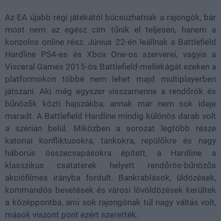
Az EA újabb régi játékától búcsúzhatnak a rajongók, bár
most nem az egész cím tűnik el teljesen, hanem a
konzolos online rész. Június 22-én leállnak a Battlefield
Hardline PS4-es és Xbox One-os szerverei, vagyis a
Visceral Games 2015-ös Battlefield-mellékágát ezeken a
platformokon többé nem lehet majd multiplayerben
játszani. Aki még egyszer visszamenne a rendőrök és
bűnözők közti hajszákba, annak már nem sok ideje
maradt. A Battlefield Hardline mindig különös darab volt
a szérián belül. Miközben a sorozat legtöbb része
katonai konfliktusokra, tankokra, repülőkre és nagy
háborús összecsapásokra épített, a Hardline a
klasszikus csataterek helyett rendőrös-bűnözős
akciófilmes irányba fordult. Bankrablások, üldözések,
kommandós bevetések és városi lövöldözések kerültek
a középpontba, ami sok rajongónak túl nagy váltás volt,
mások viszont pont ezért szerették.