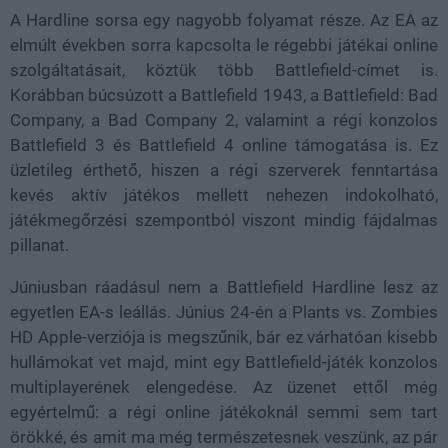
A Hardline sorsa egy nagyobb folyamat része. Az EA az
elmúlt években sorra kapcsolta le régebbi játékai online
szolgáltatásait, köztük több Battlefield-címet is.
Korábban búcsúzott a Battlefield 1943, a Battlefield: Bad
Company, a Bad Company 2, valamint a régi konzolos
Battlefield 3 és Battlefield 4 online támogatása is. Ez
üzletileg érthető, hiszen a régi szerverek fenntartása
kevés aktív játékos mellett nehezen indokolható,
játékmegőrzési szempontból viszont mindig fájdalmas
pillanat.
Júniusban ráadásul nem a Battlefield Hardline lesz az
egyetlen EA-s leállás. Június 24-én a Plants vs. Zombies
HD Apple-verziója is megszűnik, bár ez várhatóan kisebb
hullámokat vet majd, mint egy Battlefield-játék konzolos
multiplayerének elengedése. Az üzenet ettől még
egyértelmű: a régi online játékoknál semmi sem tart
örökké, és amit ma még természetesnek veszünk, az pár