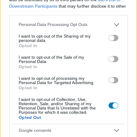
Downstream Participants
that may further disclose it to other
third parties.
Please note that this website/app uses one or more Google
Personal Data Processing Opt Outs
services and may gather and store information including but
not limited to your visit or usage behaviour. You may click to
I want to opt-out of the Sharing of my
personal data.
grant or deny consent to Google and its third-party tags to
Opted In
use your data for below specified purposes in below Google
consent section.
I want to opt-out of the Sale of my
Personal Data.
Hozzászólások
Opted In
I want to opt-out of processing my
Personal Data for Targeted Advertising.
Opted In
Túlpörgött videósok GTA 6
I want to opt-out of Collection, Use,
infókért mentek a Rockstarhoz,
Retention, Sale, and/or Sharing of my
Personal Data that Is Unrelated with the
Purposes for which it was collected.
rájuk hívták a rendőrséget
Opted Out
Google consents
Csirke
|
2026 június 4. 09:05