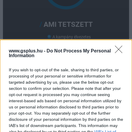
AMI TETSZETT
A kampány élvezetes
A legtöbb új játékmód jó
www.gsplus.hu -
Do Not Process My Personal
Information
A fények és a hangok
If you wish to opt-out of the sale, sharing to third parties, or
processing of your personal or sensitive information for
AMI NEM TETSZETT
targeted advertising by us, please use the below opt-out
section to confirm your selection. Please note that after your
Nem elég nagy multis pályák
opt-out request is processed you may continue seeing
interest-based ads based on personal information utilized by
Rengeteg bug, csúnya textúrák
us or personal information disclosed to third parties prior to
your opt-out. You may separately opt-out of the further
A járművek viselkedése
disclosure of your personal information by third parties on the
IAB’s list of downstream participants. This information may
also be disclosed by us to third parties on the
IAB’s List of