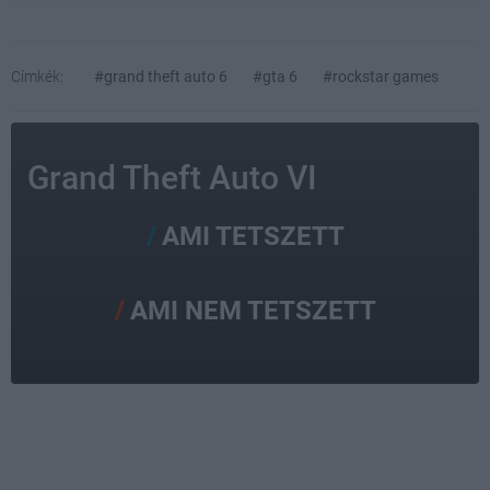
Címkék:
#grand theft auto 6
#gta 6
#rockstar games
Grand Theft Auto VI
AMI TETSZETT
AMI NEM TETSZETT