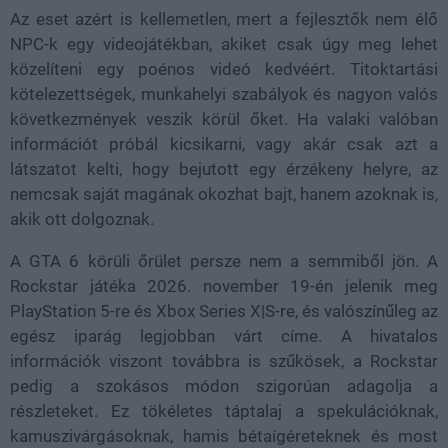
Az eset azért is kellemetlen, mert a fejlesztők nem élő
NPC-k egy videojátékban, akiket csak úgy meg lehet
közelíteni egy poénos videó kedvéért. Titoktartási
kötelezettségek, munkahelyi szabályok és nagyon valós
következmények veszik körül őket. Ha valaki valóban
információt próbál kicsikarni, vagy akár csak azt a
látszatot kelti, hogy bejutott egy érzékeny helyre, az
nemcsak saját magának okozhat bajt, hanem azoknak is,
akik ott dolgoznak.
A GTA 6 körüli őrület persze nem a semmiből jön. A
Rockstar játéka 2026. november 19-én jelenik meg
PlayStation 5-re és Xbox Series X|S-re, és valószínűleg az
egész iparág legjobban várt címe. A hivatalos
információk viszont továbbra is szűkösek, a Rockstar
pedig a szokásos módon szigorúan adagolja a
részleteket. Ez tökéletes táptalaj a spekulációknak,
kamuszivárgásoknak, hamis bétaígéreteknek és most