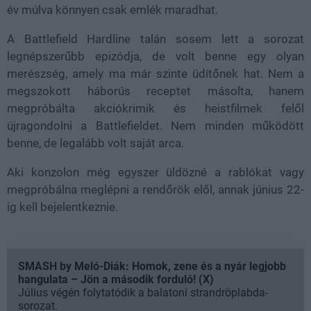
év múlva könnyen csak emlék maradhat.
A Battlefield Hardline talán sosem lett a sorozat
legnépszerűbb epizódja, de volt benne egy olyan
merészség, amely ma már szinte üdítőnek hat. Nem a
megszokott háborús receptet másolta, hanem
megpróbálta akciókrimik és heistfilmek felől
újragondolni a Battlefieldet. Nem minden működött
benne, de legalább volt saját arca.
Aki konzolon még egyszer üldözné a rablókat vagy
megpróbálna meglépni a rendőrök elől, annak június 22-
ig kell bejelentkeznie.
SMASH by Meló-Diák: Homok, zene és a nyár legjobb
hangulata – Jön a második forduló! (X)
Július végén folytatódik a balatoni strandröplabda-
sorozat.