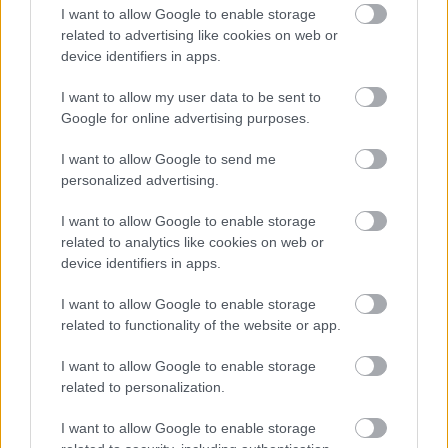
I want to allow Google to enable storage
related to advertising like cookies on web or
YouTuberek próbáltak bejutni a Rockstar North
device identifiers in apps.
edinburgh-i központjába.
I want to allow my user data to be sent to
Google for online advertising purposes.
Loaded
:
Unmute
21.86%
I want to allow Google to send me
A GTA 6 körüli várakozás már régóta nem teljesen
personalized advertising.
egészséges, de most megint sikerült átlépni egy határt.
I want to allow Google to enable storage
Több beszámoló szerint a német ÜberGaming nevű
related to analytics like cookies on web or
YouTuber és stábja Edinburgh-ba utazott, majd rövid
device identifiers in apps.
időre bement a Rockstar North központjának épületébe,
hogy valamilyen módon információt szerezzen a Grand
I want to allow Google to enable storage
related to functionality of the website or app.
Theft Auto VI-ról. A mutatványból nem lett nagy
leleplezés, rendőrségi intézkedés viszont igen. A történet
I want to allow Google to enable storage
a Portal Viciados beszámolója nyomán kezdett terjedni,
related to personalization.
majd több oldal is átvette. A videósok állítólag felvették,
ahogy belépnek a Rockstar North épületébe, ahol a GTA
I want to allow Google to enable storage