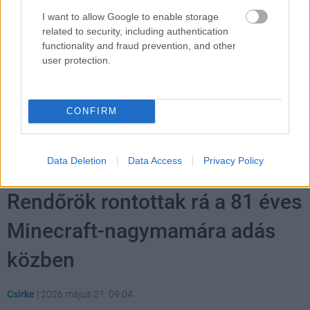
Címkék:
#ingyen játék
#steam
#fanatical
#tower of
I want to allow Google to enable storage
related to security, including authentication
time
functionality and fraud prevention, and other
user protection.
Platformok:
PC
CONFIRM
Data Deletion
Data Access
Privacy Policy
Rendőrök rontottak rá a 81 éves
Minecraft-nagymamára adás
közben
Csirke
|
2026 május 21. 09:04