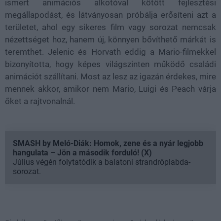
ismert animációs alkotóval kötött fejlesztési
megállapodást, és látványosan próbálja erősíteni azt a
területet, ahol egy sikeres film vagy sorozat nemcsak
nézettséget hoz, hanem új, könnyen bővíthető márkát is
teremthet. Jelenic és Horvath eddig a Mario-filmekkel
bizonyította, hogy képes világszinten működő családi
animációt szállítani. Most az lesz az igazán érdekes, mire
mennek akkor, amikor nem Mario, Luigi és Peach várja
őket a rajtvonalnál.
SMASH by Meló-Diák: Homok, zene és a nyár legjobb
hangulata – Jön a második forduló! (X)
Július végén folytatódik a balatoni strandröplabda-
sorozat.