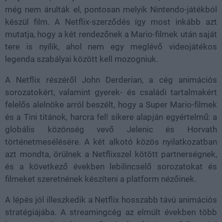
még nem árulták el, pontosan melyik Nintendo-játékból
készül film. A Netflix-szerződés így most inkább azt
mutatja, hogy a két rendezőnek a Mario-filmek után saját
tere is nyílik, ahol nem egy meglévő videojátékos
legenda szabályai között kell mozogniuk.
A Netflix részéről John Derderian, a cég animációs
sorozatokért, valamint gyerek- és családi tartalmakért
felelős alelnöke arról beszélt, hogy a Super Mario-filmek
és a Tini titánok, harcra fel! sikere alapján egyértelmű: a
globális közönség vevő Jelenic és Horvath
történetmesélésére. A két alkotó közös nyilatkozatban
azt mondta, örülnek a Netflixszel kötött partnerségnek,
és a következő években lebilincselő sorozatokat és
filmeket szeretnének készíteni a platform nézőinek.
A lépés jól illeszkedik a Netflix hosszabb távú animációs
stratégiájába. A streamingcég az elmúlt években több