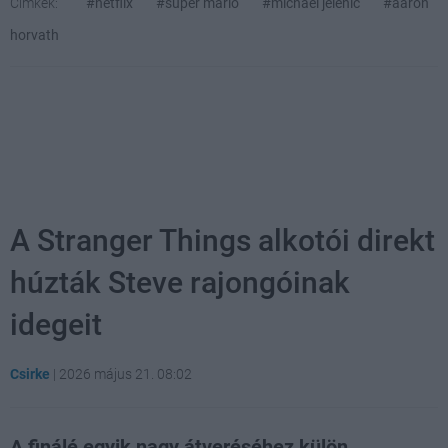
Címkék:
#netflix
#super mario
#michael jelenic
#aaron
horvath
A Stranger Things alkotói direkt
húzták Steve rajongóinak
idegeit
Csirke
|
2026 május 21. 08:02
A finálé egyik nagy átveréséhez külön