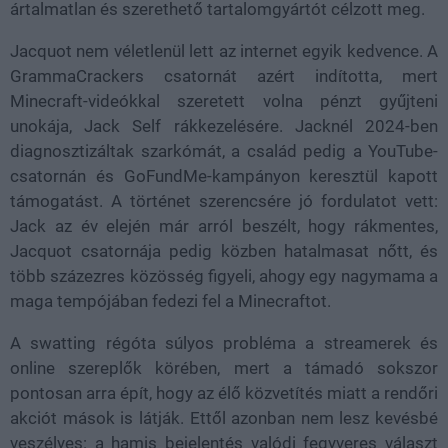
ártalmatlan és szerethető tartalomgyártót célzott meg.
Jacquot nem véletlenül lett az internet egyik kedvence. A
GrammaCrackers csatornát azért indította, mert
Minecraft-videókkal szeretett volna pénzt gyűjteni
unokája, Jack Self rákkezelésére. Jacknél 2024-ben
diagnosztizáltak szarkómát, a család pedig a YouTube-
csatornán és GoFundMe-kampányon keresztül kapott
támogatást. A történet szerencsére jó fordulatot vett:
Jack az év elején már arról beszélt, hogy rákmentes,
Jacquot csatornája pedig közben hatalmasat nőtt, és
több százezres közösség figyeli, ahogy egy nagymama a
maga tempójában fedezi fel a Minecraftot.
A swatting régóta súlyos probléma a streamerek és
online szereplők körében, mert a támadó sokszor
pontosan arra épít, hogy az élő közvetítés miatt a rendőri
akciót mások is látják. Ettől azonban nem lesz kevésbé
veszélyes: a hamis bejelentés valódi fegyveres választ