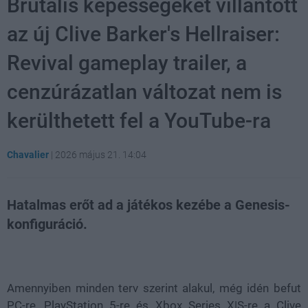
Brutális képességeket villantott
az új Clive Barker's Hellraiser:
Revival gameplay trailer, a
cenzúrázatlan változat nem is
kerülthetett fel a YouTube-ra
Chavalier
|
2026 május 21. 14:04
Hatalmas erőt ad a játékos kezébe a Genesis-
konfiguráció.
Loaded
:
Unmute
30.26%
Amennyiben minden terv szerint alakul, még idén befut
PC-re, PlayStation 5-re és Xbox Series X|S-re a Clive