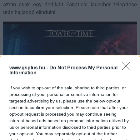
aztán csak egy dedikált Fanatical launcher telepítése
után hajlandó elindulni.
www.gsplus.hu -
Do Not Process My Personal
Information
If you wish to opt-out of the sale, sharing to third parties, or
processing of your personal or sensitive information for
targeted advertising by us, please use the below opt-out
section to confirm your selection. Please note that after your
Ugyanez áll az ingyen behúzható címekre is, amelyek hol
opt-out request is processed you may continue seeing
sűrűbben, hol ritkábban, de azért néhány havonta
interest-based ads based on personal information utilized by
biztosan feltűnnek az oldalon. A megszerzésükhöz
us or personal information disclosed to third parties prior to
a felhasználóknak először fel kell iratkozniuk az Fanatical
your opt-out. You may separately opt-out of the further