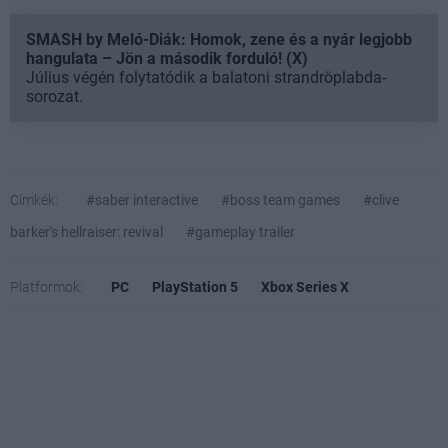
SMASH by Meló-Diák: Homok, zene és a nyár legjobb
hangulata – Jön a második forduló! (X)
Július végén folytatódik a balatoni strandröplabda-
sorozat.
Címkék:
#saber interactive
#boss team games
#clive
barker's hellraiser: revival
#gameplay trailer
Platformok:
PC
PlayStation 5
Xbox Series X