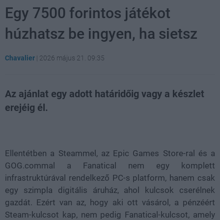
Egy 7500 forintos játékot
húzhatsz be ingyen, ha sietsz
Chavalier
|
2026 május 21. 09:35
Az ajánlat egy adott határidőig vagy a készlet
erejéig él.
Loaded
:
Unmute
21.65%
Ellentétben a Steammel, az Epic Games Store-ral és a
GOG.commal a Fanatical nem egy komplett
infrastruktúrával rendelkező PC-s platform, hanem csak
egy szimpla digitális áruház, ahol kulcsok cserélnek
gazdát. Ezért van az, hogy aki ott vásárol, a pénzéért
Steam-kulcsot kap, nem pedig Fanatical-kulcsot, amely