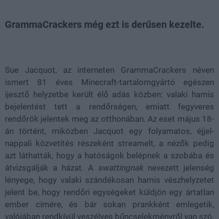
GrammaCrackers még ezt is derűsen kezelte.
Loaded
:
Unmute
52.96%
Sue Jacquot, az interneten GrammaCrackers néven
ismert 81 éves Minecraft-tartalomgyártó egészen
ijesztő helyzetbe került élő adás közben: valaki hamis
bejelentést tett a rendőrségen, emiatt fegyveres
rendőrök jelentek meg az otthonában. Az eset május 18-
án történt, miközben Jacquot egy folyamatos, éjjel-
nappali közvetítés részeként streamelt, a nézők pedig
azt láthatták, hogy a hatóságok belépnek a szobába és
átvizsgálják a házat. A
swattingnak
nevezett jelenség
lényege, hogy valaki szándékosan hamis vészhelyzetet
jelent be, hogy rendőri egységeket küldjön egy ártatlan
ember címére, és bár sokan prankként emlegetik,
valójában rendkívül veszélyes bűncselekményről van szó.