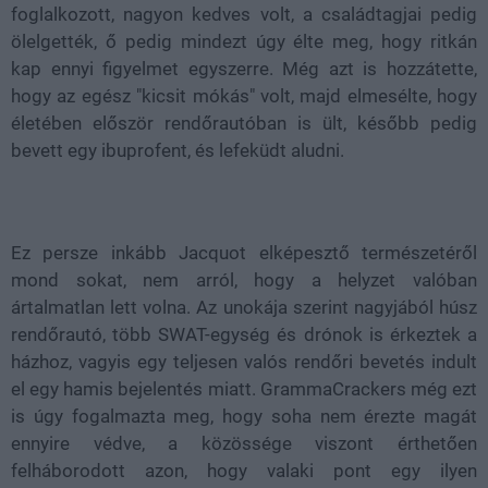
foglalkozott, nagyon kedves volt, a családtagjai pedig
ölelgették, ő pedig mindezt úgy élte meg, hogy ritkán
kap ennyi figyelmet egyszerre. Még azt is hozzátette,
hogy az egész "kicsit mókás" volt, majd elmesélte, hogy
életében először rendőrautóban is ült, később pedig
bevett egy ibuprofent, és lefeküdt aludni.
Ez persze inkább Jacquot elképesztő természetéről
mond sokat, nem arról, hogy a helyzet valóban
ártalmatlan lett volna. Az unokája szerint nagyjából húsz
rendőrautó, több SWAT-egység és drónok is érkeztek a
házhoz, vagyis egy teljesen valós rendőri bevetés indult
el egy hamis bejelentés miatt. GrammaCrackers még ezt
is úgy fogalmazta meg, hogy soha nem érezte magát
ennyire védve, a közössége viszont érthetően
felháborodott azon, hogy valaki pont egy ilyen