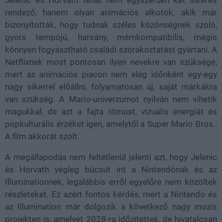
rendező, hanem olyan animációs alkotók, akik már
bizonyították, hogy tudnak széles közönségnek szóló,
gyors tempójú, harsány, mémkompatibilis, mégis
könnyen fogyasztható családi szórakoztatást gyártani. A
Netflixnek most pontosan ilyen nevekre van szüksége,
mert az animációs piacon nem elég időnként egy-egy
nagy sikerrel előállni, folyamatosan új, saját márkákra
van szükség. A Mario-univerzumot nyilván nem vihetik
magukkal, de azt a fajta ritmust, vizuális energiát és
popkulturális érzéket igen, amelytől a Super Mario Bros.:
A film akkorát szólt.
A megállapodás nem feltétlenül jelenti azt, hogy Jelenic
és Horvath végleg búcsút int a Nintendónak és az
Illuminationnek, legalábbis erről egyelőre nem közöltek
részleteket. Ez azért fontos kérdés, mert a Nintendo és
az Illumination már dolgozik a következő nagy mozis
projekten is, amelyet 2028-ra időzítettek, de hivatalosan