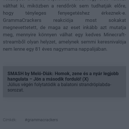
válthat ki, miközben a rendőrök sem tudhatják előre,
hogy tényleges fenyegetéshez érkeznek-e.
GrammaCrackers reakciója most sokakat
megnevettetett, de maga az eset inkább azt mutatja
meg, mennyire könnyen válhat egy kedves Minecraft-
streamből olyan helyzet, amelynek semmi keresnivalója
nem lenne egy 81 éves nagymama nappalijában.
SMASH by Meló-Diák: Homok, zene és a nyár legjobb
hangulata – Jön a második forduló! (X)
Július végén folytatódik a balatoni strandröplabda-
sorozat.
Címkék:
#grammacrackers