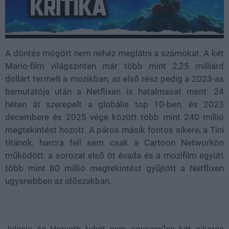
A döntés mögött nem nehéz meglátni a számokat. A két
Mario-film világszinten már több mint 2,25 milliárd
dollárt termelt a mozikban, az első rész pedig a 2023-as
bemutatója után a Netflixen is hatalmasat ment: 24
héten át szerepelt a globális top 10-ben, és 2023
decembere és 2025 vége között több mint 240 millió
megtekintést hozott. A páros másik fontos sikere, a Tini
titánok, harcra fel! sem csak a Cartoon Networkön
működött: a sorozat első öt évada és a mozifilm együtt
több mint 80 millió megtekintést gyűjtött a Netflixen
ugyanebben az időszakban.
Jelenic és Horvath tehát nem egyszerűen két sikeres