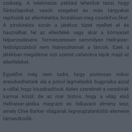
szükség. A telekinézis például lehetővé teszi, hogy
fűrészlapokat, vasúti szegeket és más tárgyakat
repítsünk az ellenfelekbe, brutálisan meg csonkítva őket.
A pirokinézis során a játékos tüzet nyelhet el és
használhat fel az ellenfelek vagy akár a környezet
felperzselésére. Természetesen semmilyen Hellraiser-
feldolgozásból nem hiányozhatnak a láncok. Ezek a
játékban megidézve szó szerint cafatokra tépik majd az
ellenfeleket.
Egyelőre még nem tudni, hogy pontosan mikor
ereszkedhetünk alá a pokol legmélyebb bugyraiba azzal
a céllal, hogy kiszabadítsuk Aiden szerelmét a cenobiták
karmai közül, de az már biztos, hogy a világ első
Hellraiser-játéka megrázó és felkavaró élmény lesz,
amely Clive Barker világának legnyugtalanítóbb elemeire
támaszkodik.