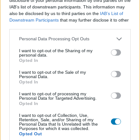
disclosure of your personal information by third parties on the
hírlevelére, majd össze kell kapcsolniuk egy érvényes
IAB’s list of downstream participants. This information may
Steam-fiókot. Fontos feltétel, hogy a teljesen érintetlen,
also be disclosed by us to third parties on the
IAB’s List of
egyetlen petákot sem költő fiókoknak nem oszt lapot a
Downstream Participants
that may further disclose it to other
rendszer, minimum 5 dollárnyi vásárlásnak lennie kell
third parties.
rajtuk. Ha ez megvan, gond nélkül kosárba lehet rakni az
Please note that this website/app uses one or more Google
Personal Data Processing Opt Outs
ajándékot, majd a semmilyen kiadással nem járó
services and may gather and store information including but
vásárlási folyamat lezárása után már aktiválható is a
not limited to your visit or usage behaviour. You may click to
I want to opt-out of the Sharing of my
personal data.
Steam-kulcs.
grant or deny consent to Google and its third-party tags to
Opted In
use your data for below specified purposes in below Google
consent section.
I want to opt-out of the Sale of my
Personal Data.
Opted In
Ez alkalommal a
Tower of Time
került terítékre, az Event
Horizon 2018-ban megjelent játéka, amely a klasszikus
I want to opt-out of processing my
Personal Data for Targeted Advertising.
dungeon crawlerek és a taktikai RPG-k világát vegyíti
Opted In
bármikor lelassítható vagy megállítható valós idejű
I want to opt-out of Collection, Use,
harcokkal. A rendszer erősen épít a pozicionálásra és a
Retention, Sale, and/or Sharing of my
Personal Data that Is Unrelated with the
különböző képességek kombinálására, ezért az
Purposes for which it was collected.
összecsapások sokszor inkább emlékeztetnek logikai
Opted Out