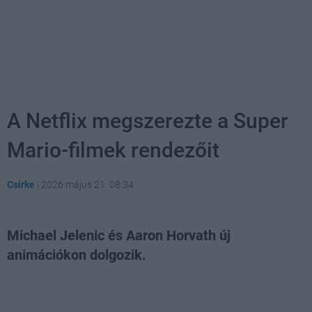
A Netflix megszerezte a Super
Mario-filmek rendezőit
Csirke
|
2026 május 21. 08:34
Michael Jelenic és Aaron Horvath új
animációkon dolgozik.
Loaded
:
Unmute
52.96%