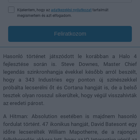
Kijelentem, hogy az
adatkezelési nyilatkozat
tartalmát
megismertem és azt elfogadom.
Feliratkozom
Hasonló történet játszódott le korábban a Halo 4
fejlesztése során is. Steve Downes, Master Chief
legendás szinkronhangja évekkel később arról beszélt,
hogy a 343 Industries egy ponton új színészekkel
próbálta lecserélni őt és Cortana hangját is, de a belső
tesztek olyan rosszul sikerültek, hogy végül visszahívták
az eredeti párost.
A Hitman: Absolution esetében is majdnem hasonló
fordulat történt. 47 ikonikus hangját, David Batesont egy
időre lecserélték William Mapotherre, de a rajongói
felháborodás akkora lett, hogy az IO Interactive végül az