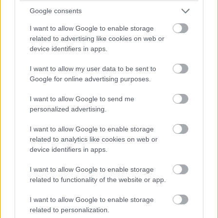
feladványokra, mint egyszerű darálásra. A fejlesztők
Google consents
ráadásul több mint ötvenórás kampányt ígérnek.
I want to allow Google to enable storage
A Fanatical természetesen most is csak egyetlen
related to advertising like cookies on web or
kulcsot engedélyez felhasználónként, és az akció
device identifiers in apps.
kizárólag a rendelkezésre álló készlet erejéig, de
I want to allow my user data to be sent to
legkésőbb május 23-án hajnali 1 óráig él. Érdemes tehát
Google for online advertising purposes.
minél hamarabb lecsapni a máskor 20,95 euróért (7570
forintért) kínált játékra, mert az ilyen ingyenes Steam-
I want to allow Google to send me
kulcsos promók általában elég gyorsan kifutnak.
personalized advertising.
I want to allow Google to enable storage
related to analytics like cookies on web or
SMASH by Meló-Diák: Homok, zene és a nyár legjobb
device identifiers in apps.
hangulata – Jön a második forduló! (X)
Július végén folytatódik a balatoni strandröplabda-
I want to allow Google to enable storage
sorozat.
related to functionality of the website or app.
I want to allow Google to enable storage
related to personalization.