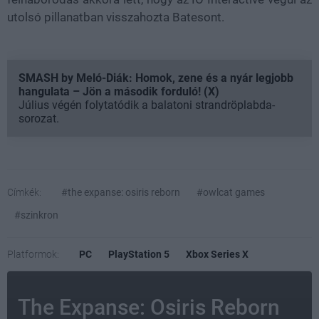
utolsó pillanatban visszahozta Batesont.
SMASH by Meló-Diák: Homok, zene és a nyár legjobb
hangulata – Jön a második forduló! (X)
Július végén folytatódik a balatoni strandröplabda-
sorozat.
Címkék:
#the expanse: osiris reborn
#owlcat games
#szinkron
Platformok:
PC
PlayStation 5
Xbox Series X
The Expanse: Osiris Reborn