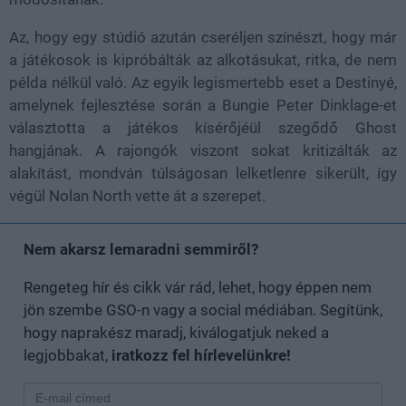
Az, hogy egy stúdió azután cseréljen színészt, hogy már
a játékosok is kipróbálták az alkotásukat, ritka, de nem
példa nélkül való. Az egyik legismertebb eset a Destinyé,
amelynek fejlesztése során a Bungie Peter Dinklage-et
választotta a játékos kísérőjéül szegődő Ghost
hangjának. A rajongók viszont sokat kritizálták az
alakítást, mondván túlságosan lelketlenre sikerült, így
végül Nolan North vette át a szerepet.
Nem akarsz lemaradni semmiről?
Rengeteg hír és cikk vár rád, lehet, hogy éppen nem
jön szembe GSO-n vagy a social médiában. Segítünk,
hogy naprakész maradj, kiválogatjuk neked a
legjobbakat,
iratkozz fel hírlevelünkre!