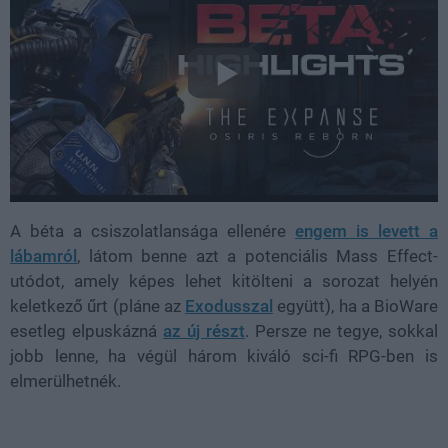
A béta a csiszolatlansága ellenére
engem is levett a
lábamról
, látom benne azt a potenciális Mass Effect-
utódot, amely képes lehet kitölteni a sorozat helyén
keletkező űrt (pláne az
Exodusszal
együtt), ha a BioWare
esetleg elpuskázná
az új részt
. Persze ne tegye, sokkal
jobb lenne, ha végül három kiváló sci-fi RPG-ben is
elmerülhetnék.