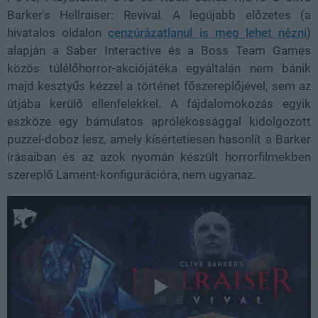
Barker's Hellraiser: Revival. A legújabb előzetes (a
hivatalos oldalon
cenzúrázatlanul is meg lehet nézni
)
alapján a Saber Interactive és a Boss Team Games
közös túlélőhorror-akciójátéka egyáltalán nem bánik
majd kesztyűs kézzel a történet főszereplőjével, sem az
útjába kerülő ellenfelekkel. A fájdalomokozás egyik
eszköze egy bámulatos aprólékossággal kidolgozott
puzzel-doboz lesz, amely kísértetiesen hasonlít a Barker
írásaiban és az azok nyomán készült horrorfilmekben
szereplő Lament-konfigurációra, nem ugyanaz.