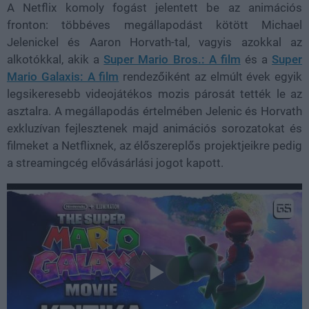
A Netflix komoly fogást jelentett be az animációs
fronton: többéves megállapodást kötött Michael
Jelenickel és Aaron Horvath-tal, vagyis azokkal az
alkotókkal, akik a
Super Mario Bros.: A film
és a
Super
Mario Galaxis: A film
rendezőiként az elmúlt évek egyik
legsikeresebb videojátékos mozis párosát tették le az
asztalra. A megállapodás értelmében Jelenic és Horvath
exkluzívan fejlesztenek majd animációs sorozatokat és
filmeket a Netflixnek, az élőszereplős projektjeikre pedig
a streamingcég elővásárlási jogot kapott.