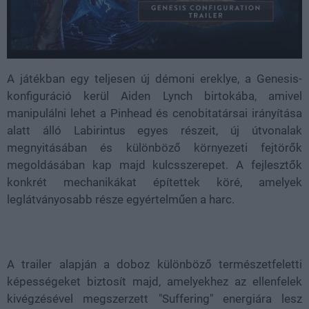
A játékban egy teljesen új démoni ereklye, a Genesis-
konfiguráció kerül Aiden Lynch birtokába, amivel
manipulálni lehet a Pinhead és cenobitatársai irányítása
alatt álló Labirintus egyes részeit, új útvonalak
megnyitásában és különböző környezeti fejtörők
megoldásában kap majd kulcsszerepet. A fejlesztők
konkrét mechanikákat építettek köré, amelyek
leglátványosabb része egyértelműen a harc.
A trailer alapján a doboz különböző természetfeletti
képességeket biztosít majd, amelyekhez az ellenfelek
kivégzésével megszerzett "Suffering" energiára lesz