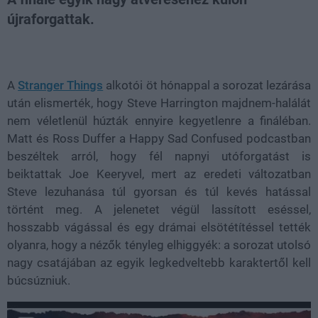
újraforgattak.
Loaded
:
Unmute
52.96%
A
Stranger Things
alkotói öt hónappal a sorozat lezárása
után elismerték, hogy Steve Harrington majdnem-halálát
nem véletlenül húzták ennyire kegyetlenre a fináléban.
Matt és Ross Duffer a Happy Sad Confused podcastban
beszéltek arról, hogy fél napnyi utóforgatást is
beiktattak Joe Keeryvel, mert az eredeti változatban
Steve lezuhanása túl gyorsan és túl kevés hatással
történt meg. A jelenetet végül lassított eséssel,
hosszabb vágással és egy drámai elsötétítéssel tették
olyanra, hogy a nézők tényleg elhiggyék: a sorozat utolsó
nagy csatájában az egyik legkedveltebb karaktertől kell
búcsúzniuk.