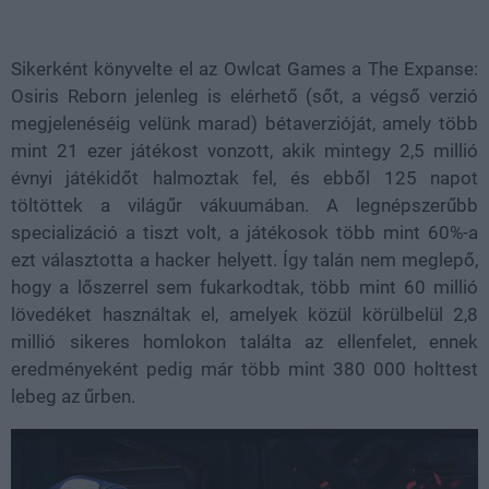
Loaded
:
Unmute
21.85%
Sikerként könyvelte el az Owlcat Games a The Expanse:
Osiris Reborn jelenleg is elérhető (sőt, a végső verzió
megjelenéséig velünk marad) bétaverzióját, amely több
mint 21 ezer játékost vonzott, akik mintegy 2,5 millió
évnyi játékidőt halmoztak fel, és ebből 125 napot
töltöttek a világűr vákuumában. A legnépszerűbb
specializáció a tiszt volt, a játékosok több mint 60%-a
ezt választotta a hacker helyett. Így talán nem meglepő,
hogy a lőszerrel sem fukarkodtak, több mint 60 millió
lövedéket használtak el, amelyek közül körülbelül 2,8
millió sikeres homlokon találta az ellenfelet, ennek
eredményeként pedig már több mint 380 000 holttest
lebeg az űrben.