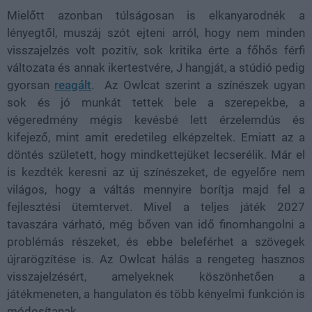
Mielőtt azonban túlságosan is elkanyarodnék a
lényegtől, muszáj szót ejteni arról, hogy nem minden
visszajelzés volt pozitív, sok kritika érte a főhős férfi
változata és annak ikertestvére, J hangját, a stúdió pedig
gyorsan
reagált
. Az Owlcat szerint a színészek ugyan
sok és jó munkát tettek bele a szerepekbe, a
végeredmény mégis kevésbé lett érzelemdús és
kifejező, mint amit eredetileg elképzeltek. Emiatt az a
döntés született, hogy mindkettejüket lecserélik. Már el
is kezdték keresni az új színészeket, de egyelőre nem
világos, hogy a váltás mennyire borítja majd fel a
fejlesztési ütemtervet. Mivel a teljes játék 2027
tavaszára várható, még bőven van idő finomhangolni a
problémás részeket, és ebbe beleférhet a szövegek
újrarögzítése is. Az Owlcat hálás a rengeteg hasznos
visszajelzésért, amelyeknek köszönhetően a
játékmeneten, a hangulaton és több kényelmi funkción is
módosítanak.