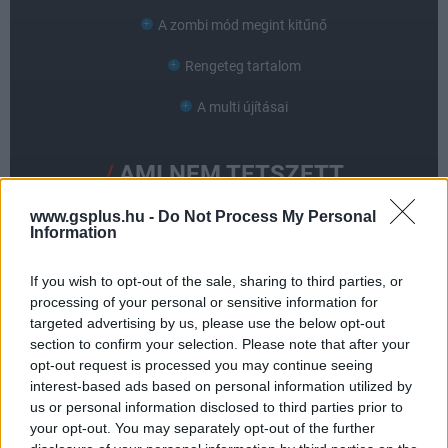
A zombi mód megint kitűnő
Rengeteg tartalom
A multi újításai
AMI NEM TETSZETT
www.gsplus.hu -
Do Not Process My Personal
A kampány nevetséges
Information
Rengeteg bug
If you wish to opt-out of the sale, sharing to third parties, or
Instabil szerverek
processing of your personal or sensitive information for
targeted advertising by us, please use the below opt-out
section to confirm your selection. Please note that after your
opt-out request is processed you may continue seeing
interest-based ads based on personal information utilized by
us or personal information disclosed to third parties prior to
your opt-out. You may separately opt-out of the further