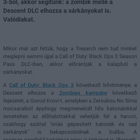
3-ból, akkor segítünk: a zombik mellé a
Descent DLC elhozza a sárkányokat is.
Valódiakat.
Loaded
:
Unmute
21.86%
Mikor már azt hittük, hogy a Treyarch nem tud minket
meglepni semmi újjal a Call of Duty: Black Ops 3 Season
Pass DLC-iben, akkor előrántják a kalapból a
sárkányokat.
A
Call of Duty: Black Ops 3
következő bővítménye, a
Descent elhozza a
Zombies kampány
következő
fejezetét, a Gorod Krovi-t, amelyben a Zetsubou No Sima
mocsaraiból épphogy megmenekült hős katonáinkkal
ismételten az élőhalottakkal vehetjük fel a harcot,
csakhogy ezúttal "óriás gépesített katonák és vad
sárkányok" is bekapcsolódnak a buliba. A
csomag ezenfelül tartalmaz négy új térképet is (Berserk,