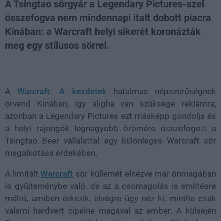
A Tsingtao sörgyár a Legendary Pictures-szel
összefogva nem mindennapi italt dobott piacra
Kínában: a Warcraft helyi sikerét koronázták
meg egy stílusos sörrel.
Loaded
:
Unmute
21.86%
A
Warcraft: A kezdetek
hatalmas népszerűségnek
örvend Kínában, így aligha van szüksége reklámra,
azonban a Legendary Pictures ezt másképp gondolja és
a helyi rajongók legnagyobb örömére összefogott a
Tsingtao Beer vállalattal egy különleges Warcraft sör
megalkotása érdekében.
A limitált
Warcraft
sör küllemét elnézve már önmagában
is gyűjteménybe való, de az a csomagolás is említésre
méltó, amiben érkezik, elvégre úgy néz ki, mintha csak
valami hardvert cipelne magával az ember. A külsején