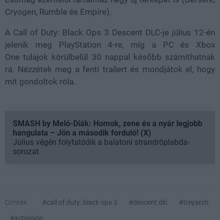
Cryogen, Rumble és Empire).
A Call of Duty: Black Ops 3 Descent DLC-je július 12-én
jelenik meg PlayStation 4-re, míg a PC és Xbox
One tulajok körülbelül 30 nappal később számíthatnak
rá. Nézzétek meg a fenti trailert és mondjátok el, hogy
mit gondoltok róla.
SMASH by Meló-Diák: Homok, zene és a nyár legjobb
hangulata – Jön a második forduló! (X)
Július végén folytatódik a balatoni strandröplabda-
sorozat.
Címkék:
#call of duty: black ops 3
#descent dlc
#treyarch
#activision