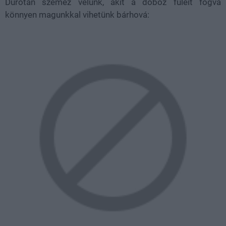
Durotan szemez velünk, akit a doboz füleit fogva
könnyen magunkkal vihetünk bárhová: