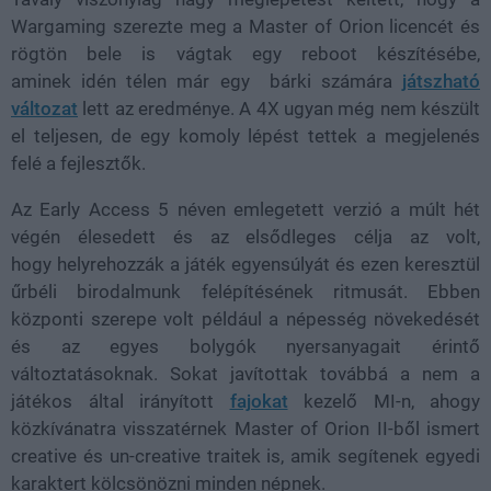
Wargaming szerezte meg a Master of Orion licencét és
rögtön bele is vágtak egy reboot készítésébe,
aminek idén télen már egy bárki számára
játszható
változat
lett az eredménye. A 4X ugyan még nem készült
el teljesen, de egy komoly lépést tettek a megjelenés
felé a fejlesztők.
Az Early Access 5 néven emlegetett verzió a múlt hét
végén élesedett és az elsődleges célja az volt,
hogy helyrehozzák a játék egyensúlyát és ezen keresztül
űrbéli birodalmunk felépítésének ritmusát. Ebben
központi szerepe volt például a népesség növekedését
és az egyes bolygók nyersanyagait érintő
változtatásoknak. Sokat javítottak továbbá a nem a
játékos által irányított
fajokat
kezelő MI-n, ahogy
közkívánatra visszatérnek Master of Orion II-ből ismert
creative és un-creative traitek is, amik segítenek egyedi
karaktert kölcsönözni minden népnek.