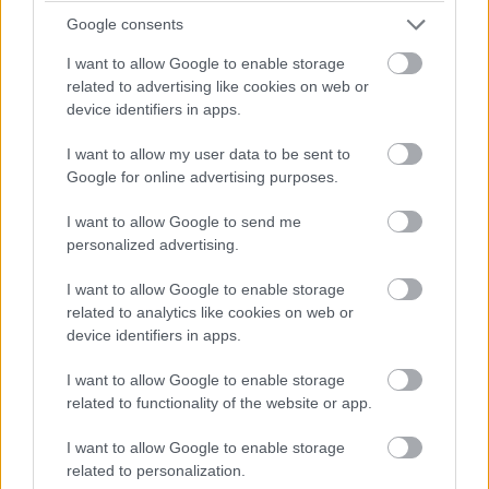
alatt kitapasztalhatta az ember, mely karakterekkel tud
Google consents
ügyesen játszani, az egyes pályáknak milyen csapattal
I want to allow Google to enable storage
érdemes nekivágni, és kivel kit lehet egyensúlyozni.
related to advertising like cookies on web or
device identifiers in apps.
A régóta várt Competitive Play mód csak 25-ös szinttől
elérhető, hogy a nagyobb kihívásra vágyóknak ne kelljen
I want to allow my user data to be sent to
a kezdőkkel szerencsétlenkedni. Egyedül és csapattal is
Google for online advertising purposes.
be lehet lépni, az ellenfeleket pedig képességi szint
I want to allow Google to send me
alapján kapjuk. Először tíz meccset kell játszani, hogy
personalized advertising.
megkapjuk a skill pontszámot, mely 1 és 100 közötti
lehet, és azt jelzi, milyen ügyesek vagyunk. Ha ezeket
I want to allow Google to enable storage
teljesítjük, kapunk egy speciális sprayt és ikont, az
arany
related to analytics like cookies on web or
fegyvereket
pedig elég Competitive pont
device identifiers in apps.
összegyűjtésével szerezhetjük meg. Négy szezon lesz,
I want to allow Google to enable storage
mindegyik két és fél hónapig tart, és két hét pihenőt
related to functionality of the website or app.
tarthatunk köztük. A szezonok végén visszaállítják a
rangsort.
I want to allow Google to enable storage
related to personalization.
A konzolos Competitive Play valószínűleg akkor indul, ha