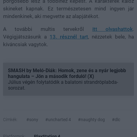
pörgősebb lesz a többihez képest. A karakterek kalóz
skineket kapnak. Ez természetesen mind ingyen jár
mindenkinek, aki megvette az alapjátékot.
A további multis tervekről
itt olvashattok
.
Végigjátszásunk a
13. résznél tart
, nézzetek bele, ha
kíváncsiak vagytok.
SMASH by Meló-Diák: Homok, zene és a nyár legjobb
hangulata – Jön a második forduló! (X)
Július végén folytatódik a balatoni strandröplabda-
sorozat.
Címkék:
#sony
#uncharted 4
#naughty dog
#dlc
Platformok:
PlayStation 4