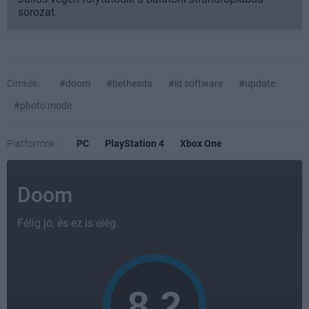
sorozat.
Címkék:
#doom
#bethesda
#id software
#update
#photo mode
Platformok:
PC
PlayStation 4
Xbox One
Doom
Félig jó, és ez is elég.