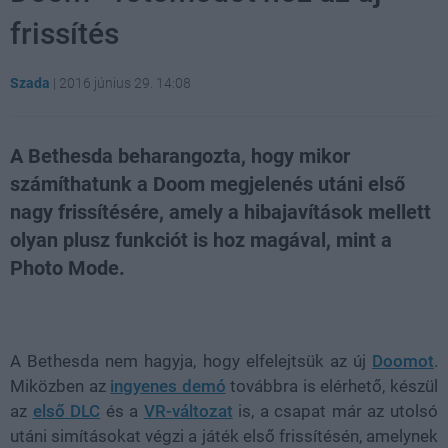
frissítés
Szada
|
2016 június 29. 14:08
A Bethesda beharangozta, hogy mikor
számíthatunk a Doom megjelenés utáni első
nagy frissítésére, amely a hibajavítások mellett
olyan plusz funkciót is hoz magával, mint a
Photo Mode.
Loaded
:
Unmute
49.61%
A Bethesda nem hagyja, hogy elfelejtsük az új
Doomot
.
Miközben az
ingyenes demó
továbbra is elérhető, készül
az
első DLC
és a
VR-változat
is, a csapat már az utolsó
utáni simításokat végzi a játék első frissítésén, amelynek