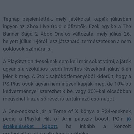
Loaded
:
Unmute
47.93%
Tegnap bejelentették, mely játékokat kapják júliusban
ingyen az Xbox Live Gold előfizetők. Ezek egyike a The
Banner Saga 2 Xbox One-os változata, mely július 26.
helyett július 1-jétől lesz játszható, természetesen a nem
goldosok számára is.
A PlayStation 4-eseknek sem kell már sokat várni, a játék
ugyanis a szokásos keddi frissítés részeként, július 5-én
jelenik meg. A Stoic sajtóközleményéből kiderült, hogy a
PS Plus-osok ugyan nem ingyen kapják meg, de 10%-os
kedvezménnyel szerezhetik be, vagy 30%-kal olcsóbban
megvehetik az első részt is tartalmazó csomagot.
A One-osoknak jár a Tome of X könyv, a PS4-eseknek
pedig a Playful Hilt of Arnr passzív boost. PC-n
jó
értékeléseket kapott
, ha inkább a konzolt
preferáljátok, itt az alkalom kipróbálni.