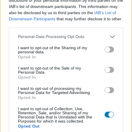
disclosure of your personal information by third parties on the
IAB’s list of downstream participants. This information may
also be disclosed by us to third parties on the
IAB’s List of
Downstream Participants
that may further disclose it to other
third parties.
Overwatch - éles a Competitive
Please note that this website/app uses one or more Google
Personal Data Processing Opt Outs
Play
services and may gather and store information including but
not limited to your visit or usage behaviour. You may click to
I want to opt-out of the Sharing of my
personal data.
grant or deny consent to Google and its third-party tags to
PacaGS
|
2016 június 29. 09:18
Opted In
use your data for below specified purposes in below Google
consent section.
I want to opt-out of the Sale of my
Personal Data.
PC-n már játszható, és hamarosan konzolokon
Opted In
is elindul az Overwatch ranked módja, ami a
I want to opt-out of processing my
nagyobb kihívást kereső, a ranglisták élére törő
Personal Data for Targeted Advertising.
Opted In
játékosoknak szól.
I want to opt-out of Collection, Use,
Retention, Sale, and/or Sharing of my
Loaded
:
Unmute
21.86%
Personal Data that Is Unrelated with the
Purposes for which it was collected.
Opted Out
Bőven volt időnk a Quick Play-ben gyakorolni, egy hónap