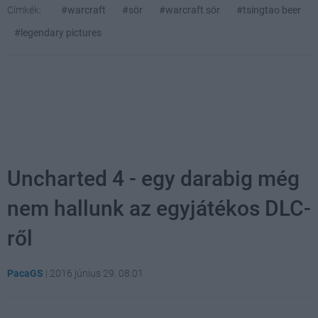
Címkék:
#warcraft
#sör
#warcraft sör
#tsingtao beer
#legendary pictures
Uncharted 4 - egy darabig még
nem hallunk az egyjátékos DLC-
ről
PacaGS
|
2016 június 29. 08:01