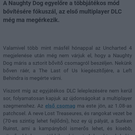
A Naughty Dog egyelőre a többjátékos mód
bővítésére fókuszál, az első multiplayer DLC
még ma megérkezik.
Loaded
:
Unmute
21.86%
Valamivel több mint másfél hónappal az Uncharted 4
megjelenése után még nem várjuk el, hogy a Naughty
Dog máris a sztorit bővítő csomagról beszéljen. Nekünk
bőven ráér, a The Last of Us kiegészítőjére, a Left
Behindra is megérte várni.
Viszont míg az egyjátékos DLC leleplezésére nem kerül
sor, folyamatosan kapjuk az újdonságokat a multiplayer
szegmenshez. Az
első csomag
ma este jön, az 1.08-as
patchcsel. A neve Lost Treaseures, és rangokat vezet be
(70-es szintig lehet fejlődni), hoz ey új pályát, a Sunken
Ruinst, ami a kampányból ismerős lehet, és kisebb,