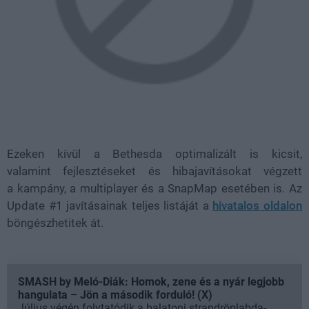
Ezeken kívül a Bethesda optimalizált is kicsit,
valamint fejlesztéseket és hibajavításokat végzett
a kampány, a multiplayer és a SnapMap esetében is. Az
Update #1 javításainak teljes listáját a
hivatalos oldalon
böngészhetitek át.
SMASH by Meló-Diák: Homok, zene és a nyár legjobb
hangulata – Jön a második forduló! (X)
Július végén folytatódik a balatoni strandröplabda-