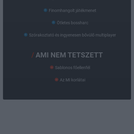
Finomhangolt játékmenet
Ötletes bossharc
Szórakoztató és ingyenesen bővülő multiplayer
AMI NEM TETSZETT
Sablonos főellenfél
Az MI korlátai