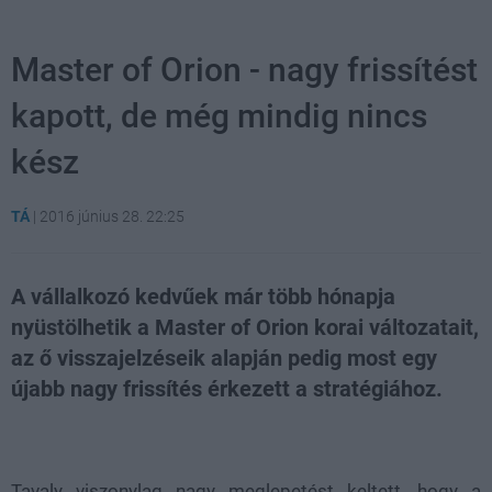
Master of Orion - nagy frissítést
kapott, de még mindig nincs
kész
TÁ
|
2016 június 28. 22:25
A vállalkozó kedvűek már több hónapja
nyüstölhetik a Master of Orion korai változatait,
az ő visszajelzéseik alapján pedig most egy
újabb nagy frissítés érkezett a stratégiához.
Loaded
:
Unmute
21.86%
Tavaly viszonylag nagy meglepetést keltett, hogy a