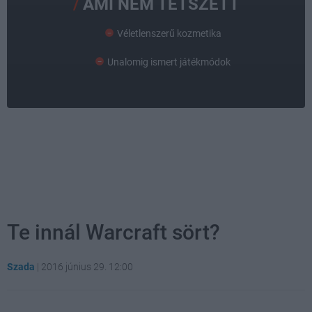
AMI NEM TETSZETT
Véletlenszerű kozmetika
Unalomig ismert játékmódok
Te innál Warcraft sört?
Szada
|
2016 június 29. 12:00