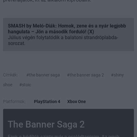
SMASH by Meló-Diák: Homok, zene és a nyár legjobb
hangulata – Jön a második forduló! (X)
Július végén folytatódik a balatoni strandröplabda-
sorozat.
Címkék:
#the banner saga
#the banner saga 2
#shiny
shoe
#stoic
Platformok:
PlayStation 4
Xbox One
The Banner Saga 2
Ezek a hódítók szinte már a családtagjaim. Az egyik