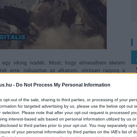
 egy viking ivadék. Most, hogy elmeséltem életem
tetek erre: robusztus az alkatom, vörösen ragyog a
, és legszívesebben a sarki fűszereshez is egy teljes
us.hu -
Do Not Process My Personal Information
. Ezek a tulajdonságok egyértelművé teszik számomra
 úgy simogatja a fülemet, mint anno gyermekkoromban
to opt-out of the sale, sharing to third parties, or processing of your per
tatni az esti büfiztetés után.
formation for targeted advertising by us, please use the below opt-out s
r selection. Please note that after your opt-out request is processed y
eing interest-based ads based on personal information utilized by us or
disclosed to third parties prior to your opt-out. You may separately opt-
li vikinges játéktól visszafelé forogna a Föld. Aztán
losure of your personal information by third parties on the IAB’s list of
gykori fejlesztőinek sajátos
stratégiai szerepjátéka
,