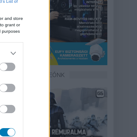
B’s List of
er and store
to grant or
ed purposes
LEGFRISSEBB VIDEÓNK