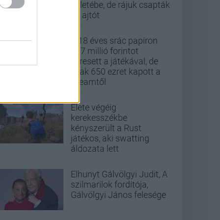
üzletébe, de rájuk csapták
az ajtót
A 18 éves srác papíron
437 millió forintot
keresett a játékával, de
csak 650 ezret kapott a
Steamtől
Élete végéig
kerekesszékbe
kényszerült a Rust
játékos, aki swatting
áldozata lett
Elhunyt Gálvölgyi Judit, A
szilmarilok fordítója,
Gálvölgyi János felesége