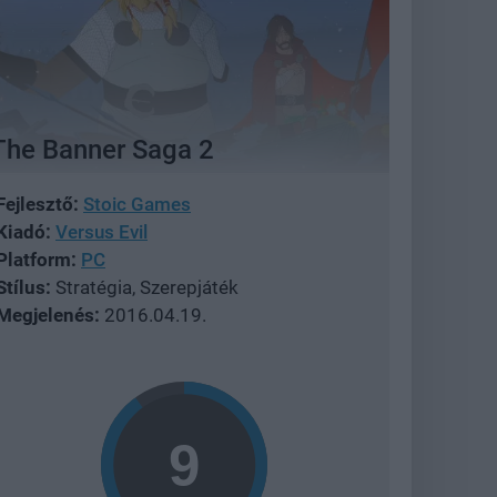
The Banner Saga 2
Fejlesztő:
Stoic Games
Kiadó:
Versus Evil
Platform:
PC
Stílus:
Stratégia, Szerepjáték
Megjelenés:
2016.04.19.