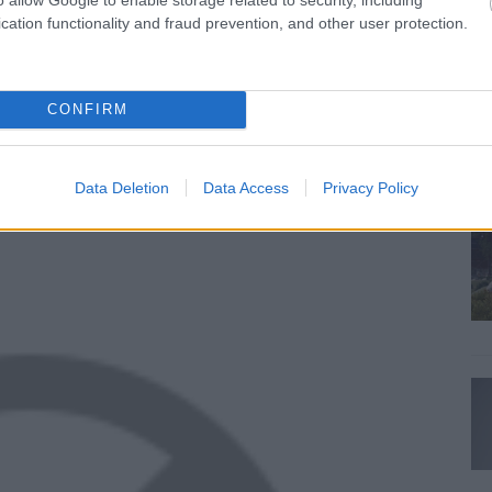
ő eseményei után folytatódik, szóval aki nem játszott
cation functionality and fraud prevention, and other user protection.
embesül egy komoly választással, amit - drámaiságát
ó epizód végén meghozni. Ezt mindenképpen szem előtt
or kezdd az elejéről, járd végig a horda útját, és utána
CONFIRM
 is, mert a mentéseket lehet importálni, így nem egy
nem az eddigi döntéseid súlyát cipelve, melyre újabb
Data Deletion
Data Access
Privacy Policy