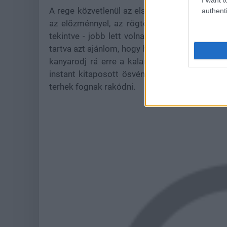
A rege közvetlenül az első felvonás megrendít
authenti
az előzménnyel, az rögtön az induláskor sz
tekintve - jobb lett volna inkább a debütál
tartva azt ajánlom, hogy ha még nem tetted, akk
kanyarodj rá erre a kalandra. Már csak azért
instant kitaposott ösvényen mész tovább, ha
terhek fognak rakódni.