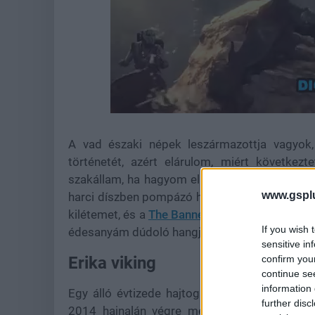
Loaded
:
Unmute
36.88%
A vad északi népek leszármazottja vagyok,
történetét, azért elárulom, miért következ
szakállam, ha hagyom elburjánzani az arcomon
www.gspl
harci díszben pompázó hajóhaddal mennék le
kilétemet, és a
The Banner Saga
nyelvezete is
If you wish 
édesanyám dúdoló hangja, miközben próbált elal
sensitive in
confirm you
Erika viking
continue se
information 
Egy álló évtizede hajtogattam, hogy egy vérbe
further disc
2014 hajnalán végre megjelent a BioWare e