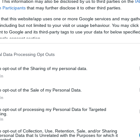
. This information may also be disclosed by us to third parties on the
IA
árás leheletű harcosok szekercecsattogós meséjét
Participants
that may further disclose it to other third parties.
lenben a körökre osztott harcrendszer sajnos soha sem
 that this website/app uses one or more Google services and may gath
oltam, de beleszaladva a második részbe, már látom,
including but not limited to your visit or usage behaviour. You may click 
 to Google and its third-party tags to use your data for below specifi
ogle consent section.
l Data Processing Opt Outs
o opt-out of the Sharing of my personal data.
In
o opt-out of the Sale of my Personal Data.
In
to opt-out of processing my Personal Data for Targeted
ing.
In
o opt-out of Collection, Use, Retention, Sale, and/or Sharing
ersonal Data that Is Unrelated with the Purposes for which it
lected.