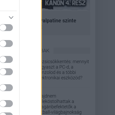
 korszak, amikor Palpatine szinte
bármit megtehetett
LEGOLVASOTTABBAK
Rezsicsökkentés: mennyit
fogyaszt a PC-d, a
konzolod és a többi
elektronikai eszközöd?
Majdnem
belekóstolhattak a
magánbefektetők a
futball-világbajnokság