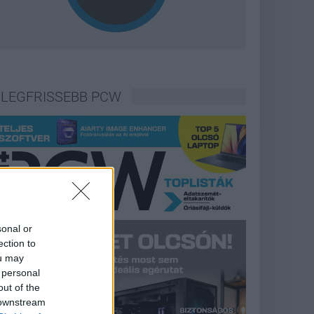
LEGFRISSEBB PCW
sonal or
ection to
ou may
 personal
out of the
 downstream