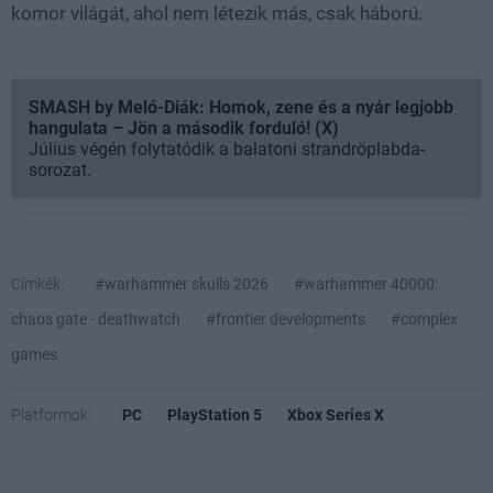
komor világát, ahol nem létezik más, csak háború.
SMASH by Meló-Diák: Homok, zene és a nyár legjobb
hangulata – Jön a második forduló! (X)
Július végén folytatódik a balatoni strandröplabda-
sorozat.
Címkék:
#warhammer skulls 2026
#warhammer 40000:
chaos gate - deathwatch
#frontier developments
#complex
games
Platformok:
PC
PlayStation 5
Xbox Series X