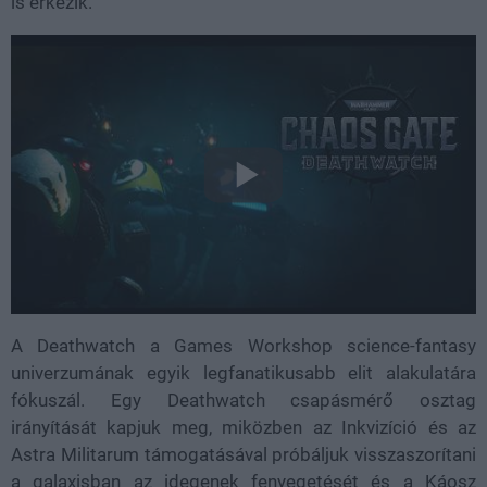
is érkezik.
A Deathwatch a Games Workshop science-fantasy
univerzumának egyik legfanatikusabb elit alakulatára
fókuszál. Egy Deathwatch csapásmérő osztag
irányítását kapjuk meg, miközben az Inkvizíció és az
Astra Militarum támogatásával próbáljuk visszaszorítani
a galaxisban az idegenek fenyegetését és a Káosz