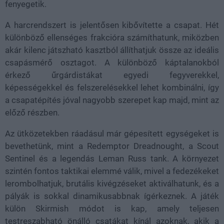
fenyegetik.
A harcrendszert is jelentősen kibővítette a csapat. Hét
különböző ellenséges frakcióra számíthatunk, miközben
akár kilenc játszható kasztból állíthatjuk össze az ideális
csapásmérő osztagot. A különböző káptalanokból
érkező űrgárdistákat egyedi fegyverekkel,
képességekkel és felszerelésekkel lehet kombinálni, így
a csapatépítés jóval nagyobb szerepet kap majd, mint az
előző részben.
Az ütközetekben ráadásul már gépesített egységeket is
bevethetünk, mint a Redemptor Dreadnought, a Scout
Sentinel és a legendás Leman Russ tank. A környezet
szintén fontos taktikai elemmé válik, mivel a fedezékeket
lerombolhatjuk, brutális kivégzéseket aktiválhatunk, és a
pályák is sokkal dinamikusabbnak ígérkeznek. A játék
külön Skirmish módot is kap, amely teljesen
testreszabható önálló csatákat kínál azoknak, akik a