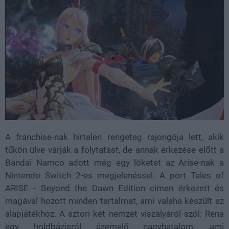
A franchise-nak hirtelen rengeteg rajongója lett, akik
tűkön ülve várják a folytatást, de annak érkezése előtt a
Bandai Namco adott még egy löketet az Arise-nak a
Nintendo Switch 2-es megjelenéssel. A port Tales of
ARISE - Beyond the Dawn Edition címen érkezett és
magával hozott minden tartalmat, ami valaha készült az
alapjátékhoz. A sztori két nemzet viszályáról szól: Rena
egy holdbázisról üzemelő nagyhatalom, ami