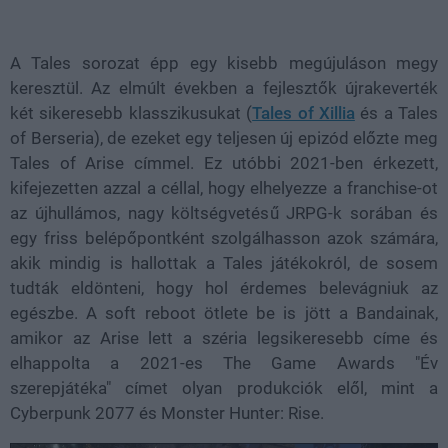
Loaded
:
Unmute
38.20%
A Tales sorozat épp egy kisebb megújuláson megy
keresztül. Az elmúlt években a fejlesztők újrakeverték
két sikeresebb klasszikusukat (
Tales of Xillia
és a Tales
of Berseria), de ezeket egy teljesen új epizód előzte meg
Tales of Arise címmel. Ez utóbbi 2021-ben érkezett,
kifejezetten azzal a céllal, hogy elhelyezze a franchise-ot
az újhullámos, nagy költségvetésű JRPG-k sorában és
egy friss belépőpontként szolgálhasson azok számára,
akik mindig is hallottak a Tales játékokról, de sosem
tudták eldönteni, hogy hol érdemes belevágniuk az
egészbe. A soft reboot ötlete be is jött a Bandainak,
amikor az Arise lett a széria legsikeresebb címe és
elhappolta a 2021-es The Game Awards "Év
szerepjátéka" címet olyan produkciók elől, mint a
Cyberpunk 2077 és Monster Hunter: Rise.