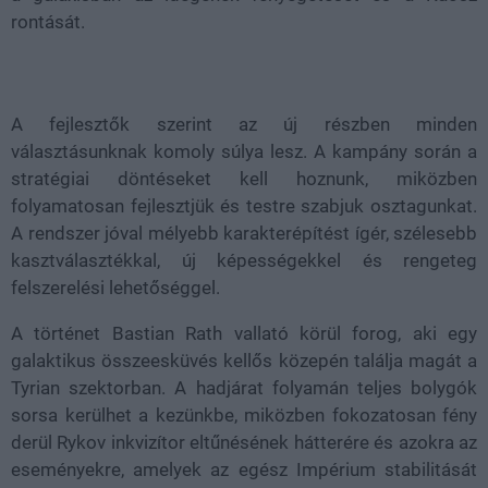
rontását.
A fejlesztők szerint az új részben minden
választásunknak komoly súlya lesz. A kampány során a
stratégiai döntéseket kell hoznunk, miközben
folyamatosan fejlesztjük és testre szabjuk osztagunkat.
A rendszer jóval mélyebb karakterépítést ígér, szélesebb
kasztválasztékkal, új képességekkel és rengeteg
felszerelési lehetőséggel.
A történet Bastian Rath vallató körül forog, aki egy
galaktikus összeesküvés kellős közepén találja magát a
Tyrian szektorban. A hadjárat folyamán teljes bolygók
sorsa kerülhet a kezünkbe, miközben fokozatosan fény
derül Rykov inkvizítor eltűnésének hátterére és azokra az
eseményekre, amelyek az egész Impérium stabilitását