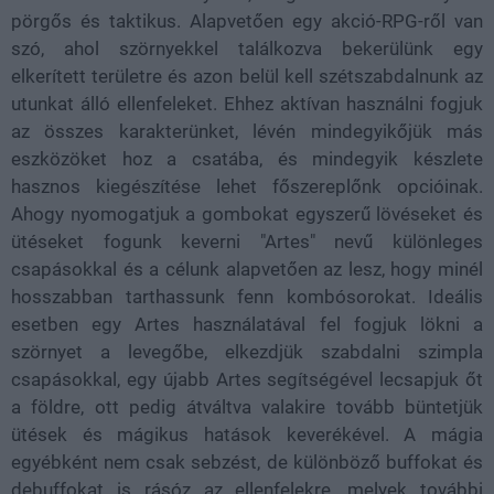
pörgős és taktikus. Alapvetően egy akció-RPG-ről van
szó, ahol szörnyekkel találkozva bekerülünk egy
elkerített területre és azon belül kell szétszabdalnunk az
utunkat álló ellenfeleket. Ehhez aktívan használni fogjuk
az összes karakterünket, lévén mindegyikőjük más
eszközöket hoz a csatába, és mindegyik készlete
hasznos kiegészítése lehet főszereplőnk opcióinak.
Ahogy nyomogatjuk a gombokat egyszerű lövéseket és
ütéseket fogunk keverni "Artes" nevű különleges
csapásokkal és a célunk alapvetően az lesz, hogy minél
hosszabban tarthassunk fenn kombósorokat. Ideális
esetben egy Artes használatával fel fogjuk lökni a
szörnyet a levegőbe, elkezdjük szabdalni szimpla
csapásokkal, egy újabb Artes segítségével lecsapjuk őt
a földre, ott pedig átváltva valakire tovább büntetjük
ütések és mágikus hatások keverékével. A mágia
egyébként nem csak sebzést, de különböző buffokat és
debuffokat is rásóz az ellenfelekre, melyek további