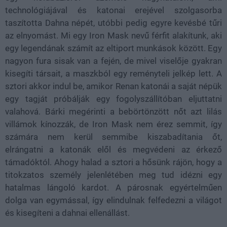
technológiájával és katonai erejével szolgasorba
taszította Dahna népét, utóbbi pedig egyre kevésbé tűri
az elnyomást. Mi egy Iron Mask nevű férfit alakítunk, aki
egy legendának számít az eltiport munkások között. Egy
nagyon fura sisak van a fején, de mivel viselője gyakran
kisegíti társait, a maszkból egy reményteli jelkép lett. A
sztori akkor indul be, amikor Renan katonái a saját népük
egy tagját próbálják egy fogolyszállítóban eljuttatni
valahová. Bárki megérinti a bebörtönzött nőt azt lilás
villámok kínozzák, de Iron Mask nem érez semmit, így
számára nem kerül semmibe kiszabadítania őt,
elrángatni a katonák elől és megvédeni az érkező
támadóktól. Ahogy halad a sztori a hősünk rájön, hogy a
titokzatos személy jelenlétében meg tud idézni egy
hatalmas lángoló kardot. A párosnak egyértelműen
dolga van egymással, így elindulnak felfedezni a világot
és kisegíteni a dahnai ellenállást.