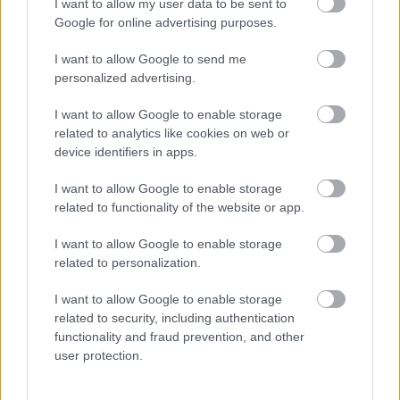
I want to allow my user data to be sent to
sorozat.
Google for online advertising purposes.
I want to allow Google to send me
personalized advertising.
Címkék:
#tales of arise
#jrpg
#bandai namco
I want to allow Google to enable storage
related to analytics like cookies on web or
device identifiers in apps.
Platformok:
Nintendo Switch 2
I want to allow Google to enable storage
Tales of ARISE - Beyond the
related to functionality of the website or app.
Dawn Edition
I want to allow Google to enable storage
related to personalization.
I want to allow Google to enable storage
Egy kiváló szerepjáték vállalható átirata, ami
related to security, including authentication
lehetővé teszi a handheld élményt. A Tales játékok
functionality and fraud prevention, and other
pedig mindig mókásabbak, ha a kezeink között
user protection.
pörgethetjük őket.