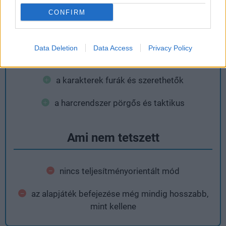
CONFIRM
Ami tetszett
Data Deletion
Data Access
Privacy Policy
érdekes sztori és világ
a karakterek furák és szerethetők
a harcrendszer pörgős és taktikus
Ami nem tetszett
nincs teljesítményorientált mód
az alapjáték befejezése még mindig hosszabb,
mint kellene