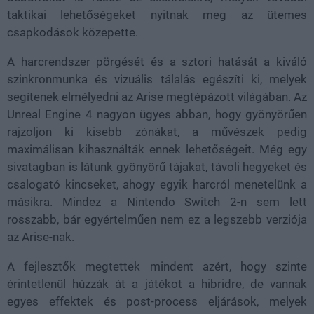
taktikai lehetőségeket nyitnak meg az ütemes
csapkodások közepette.
A harcrendszer pörgését és a sztori hatását a kiváló
szinkronmunka és vizuális tálalás egészíti ki, melyek
segítenek elmélyedni az Arise megtépázott világában. Az
Unreal Engine 4 nagyon ügyes abban, hogy gyönyörűen
rajzoljon ki kisebb zónákat, a művészek pedig
maximálisan kihasználták ennek lehetőségeit. Még egy
sivatagban is látunk gyönyörű tájakat, távoli hegyeket és
csalogató kincseket, ahogy egyik harcról menetelünk a
másikra. Mindez a Nintendo Switch 2-n sem lett
rosszabb, bár egyértelműen nem ez a legszebb verziója
az Arise-nak.
A fejlesztők megtettek mindent azért, hogy szinte
érintetlenül húzzák át a játékot a hibridre, de vannak
egyes effektek és post-process eljárások, melyek