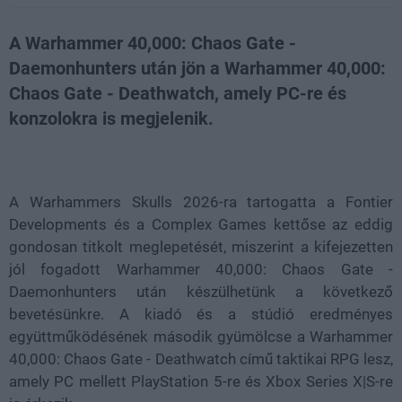
A Warhammer 40,000: Chaos Gate -
Daemonhunters után jön a Warhammer 40,000:
Chaos Gate - Deathwatch, amely PC-re és
konzolokra is megjelenik.
Loaded
:
Unmute
21.65%
A Warhammers Skulls 2026-ra tartogatta a Fontier
Developments és a Complex Games kettőse az eddig
gondosan titkolt meglepetését, miszerint a kifejezetten
jól fogadott Warhammer 40,000: Chaos Gate -
Daemonhunters után készülhetünk a következő
bevetésünkre. A kiadó és a stúdió eredményes
együttműködésének második gyümölcse a Warhammer
40,000: Chaos Gate - Deathwatch című taktikai RPG lesz,
amely PC mellett PlayStation 5-re és Xbox Series X|S-re