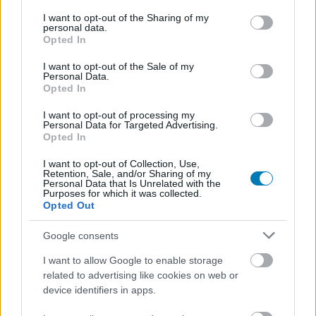
services and may gather and store information including but
Nem akarsz lemaradni semmiről?
not limited to your visit or usage behaviour. You may click to
I want to opt-out of the Sharing of my
personal data.
grant or deny consent to Google and its third-party tags to
Opted In
Rengeteg hír és cikk vár rád, lehet, hogy éppen nem
use your data for below specified purposes in below Google
consent section.
jön szembe GSO-n vagy a social médiában. Segítünk,
I want to opt-out of the Sale of my
Personal Data.
hogy naprakész maradj, kiválogatjuk neked a
Opted In
legjobbakat,
iratkozz fel hírlevelünkre!
I want to opt-out of processing my
Personal Data for Targeted Advertising.
Opted In
Kijelentem, hogy az
adatkezelési nyilatkozat
tartalmát
I want to opt-out of Collection, Use,
Retention, Sale, and/or Sharing of my
megismertem és azt elfogadom.
Personal Data that Is Unrelated with the
Purposes for which it was collected.
Opted Out
Feliratkozom
Google consents
I want to allow Google to enable storage
related to advertising like cookies on web or
SMASH by Meló-Diák: Homok, zene és a nyár legjobb
device identifiers in apps.
hangulata – Jön a második forduló! (X)
Július végén folytatódik a balatoni strandröplabda-