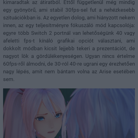
kimaradtak az átiratból. Ettől függetlenül még mindig
egy gyönyörű, ami stabil 30fps-sel fut a nehézkesebb
szituációkban is. Az egyetlen dolog, ami hiányzott nekem
innen, az egy teljesítményre fókuszáló mód kapcsolója:
egyre több Switch 2 portnál van lehetőségünk 40 vagy
afeletti fps-t kínáló grafikai opciót választani, ami
dokkolt módban kicsit lejjebb tekeri a prezentációt, de
nagyot lök a gördülékenyeségen. Ugyan nincs értelme
60fps-ről álmodni, de 30-ról 40-re ugrani egy érezhetően
nagy lépés, amit nem bántam volna az Arise esetében
sem.