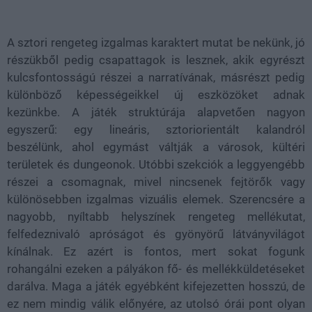
A sztori rengeteg izgalmas karaktert mutat be nekünk, jó
részükből pedig csapattagok is lesznek, akik egyrészt
kulcsfontosságú részei a narratívának, másrészt pedig
különböző képességeikkel új eszközöket adnak
kezünkbe. A játék struktúrája alapvetően nagyon
egyszerű: egy lineáris, sztoriorientált kalandról
beszélünk, ahol egymást váltják a városok, kültéri
területek és dungeonok. Utóbbi szekciók a leggyengébb
részei a csomagnak, mivel nincsenek fejtörők vagy
különösebben izgalmas vizuális elemek. Szerencsére a
nagyobb, nyíltabb helyszínek rengeteg mellékutat,
felfedeznivaló apróságot és gyönyörű látványvilágot
kínálnak. Ez azért is fontos, mert sokat fogunk
rohangálni ezeken a pályákon fő- és mellékküldetéseket
darálva. Maga a játék egyébként kifejezetten hosszú, de
ez nem mindig válik előnyére, az utolsó órái pont olyan