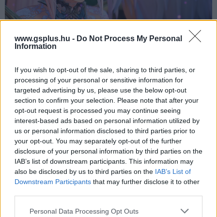
www.gsplus.hu -
Do Not Process My Personal
Information
Mindettől függetlenül a port remekül sikerült és az azzal
töltött óráim során folyton az járt a fejemben, hogy
If you wish to opt-out of the sale, sharing to third parties, or
handheldben pörgetni a játékot a legjobb élmény, amit ez
processing of your personal or sensitive information for
csak kínálni tud. Még az elnyújtott befejezés és a relatíve
targeted advertising by us, please use the below opt-out
section to confirm your selection. Please note that after your
vérszegény Beyond the Dawn DLC is sokkal vállalhatóbb
opt-out request is processed you may continue seeing
úgy, hogy az ágyban fekve nyomogatom a gombokat és
interest-based ads based on personal information utilized by
bármikor letehetem a konzolt magam mellé egy kis
us or personal information disclosed to third parties prior to
pihenő kedvéért. Nem ez lesz az a JRPG, amivel kergetni
your opt-out. You may separately opt-out of the further
fogok majd minden Switch 2 tulajdonost (az továbbra is
disclosure of your personal information by third parties on the
IAB’s list of downstream participants. This information may
a Persona 3), de ha még nem volt szerencséd a Tales of
also be disclosed by us to third parties on the
IAB’s List of
Arise-hoz vagy akár a franchise egyetlen darabjához
Downstream Participants
that may further disclose it to other
sem, akkor a hibridre szánt verzió egy tökéletesen
third parties.
vállalható opció lehet számodra.
Please note that this website/app uses one or more Google
Personal Data Processing Opt Outs