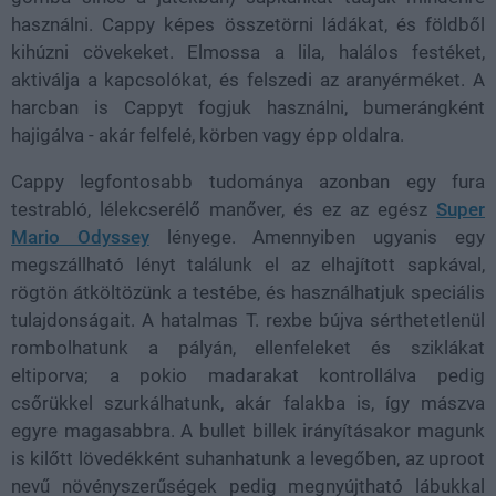
használni. Cappy képes összetörni ládákat, és földből
kihúzni cövekeket. Elmossa a lila, halálos festéket,
aktiválja a kapcsolókat, és felszedi az aranyérméket. A
harcban is Cappyt fogjuk használni, bumerángként
hajigálva - akár felfelé, körben vagy épp oldalra.
Cappy legfontosabb tudománya azonban egy fura
testrabló, lélekcserélő manőver, és ez az egész
Super
Mario Odyssey
lényege. Amennyiben ugyanis egy
megszállható lényt találunk el az elhajított sapkával,
rögtön átköltözünk a testébe, és használhatjuk speciális
tulajdonságait. A hatalmas T. rexbe bújva sérthetetlenül
rombolhatunk a pályán, ellenfeleket és sziklákat
eltiporva; a pokio madarakat kontrollálva pedig
csőrükkel szurkálhatunk, akár falakba is, így mászva
egyre magasabbra. A bullet billek irányításakor magunk
is kilőtt lövedékként suhanhatunk a levegőben, az uproot
nevű növényszerűségek pedig megnyújtható lábukkal