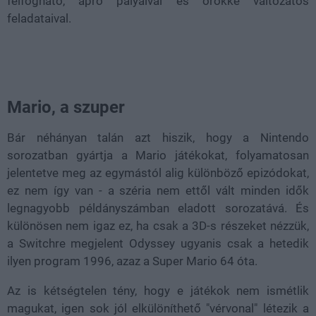
felfogható, apró pályáival és örökké változatos
feladataival.
Mario, a szuper
Bár néhányan talán azt hiszik, hogy a Nintendo
sorozatban gyártja a Mario játékokat, folyamatosan
jelentetve meg az egymástól alig különböző epizódokat,
ez nem így van - a széria nem ettől vált minden idők
legnagyobb példányszámban eladott sorozatává. És
különösen nem igaz ez, ha csak a 3D-s részeket nézzük,
a Switchre megjelent Odyssey ugyanis csak a hetedik
ilyen program 1996, azaz a Super Mario 64 óta.
Az is kétségtelen tény, hogy e játékok nem ismétlik
magukat, igen sok jól elkülöníthető "vérvonal" létezik a