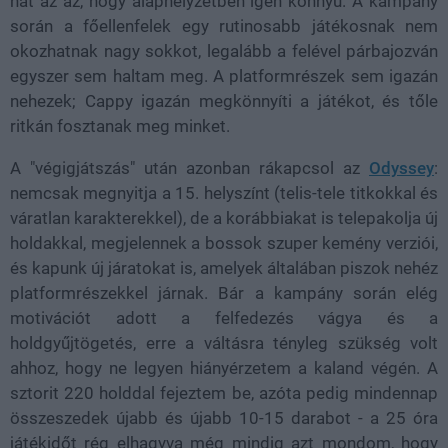
hát az az, hogy alaphelyzetben igen könnyű. A kampány
során a főellenfelek egy rutinosabb játékosnak nem
okozhatnak nagy sokkot, legalább a felével párbajozván
egyszer sem haltam meg. A platformrészek sem igazán
nehezek; Cappy igazán megkönnyíti a játékot, és tőle
ritkán fosztanak meg minket.
A "végigjátszás" után azonban rákapcsol az
Odyssey
:
nemcsak megnyitja a 15. helyszínt (telis-tele titkokkal és
váratlan karakterekkel), de a korábbiakat is telepakolja új
holdakkal, megjelennek a bossok szuper kemény verziói,
és kapunk új járatokat is, amelyek általában piszok nehéz
platformrészekkel járnak. Bár a kampány során elég
motivációt adott a felfedezés vágya és a
holdgyűjtögetés, erre a váltásra tényleg szükség volt
ahhoz, hogy ne legyen hiányérzetem a kaland végén. A
sztorit 220 holddal fejeztem be, azóta pedig mindennap
összeszedek újabb és újabb 10-15 darabot - a 25 óra
játékidőt rég elhagyva még mindig azt mondom, hogy