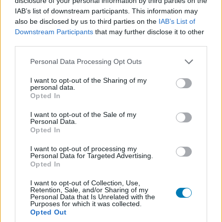
disclosure of your personal information by third parties on the
IAB’s list of downstream participants. This information may
also be disclosed by us to third parties on the
IAB’s List of
Downstream Participants
that may further disclose it to other
third parties.
Please note that this website/app uses one or more Google
Personal Data Processing Opt Outs
services and may gather and store information including but
not limited to your visit or usage behaviour. You may click to
I want to opt-out of the Sharing of my
personal data.
grant or deny consent to Google and its third-party tags to
Opted In
use your data for below specified purposes in below Google
consent section.
I want to opt-out of the Sale of my
Personal Data.
Opted In
I want to opt-out of processing my
Personal Data for Targeted Advertising.
Opted In
I want to opt-out of Collection, Use,
A tavaszi
Zeldában
is elhelyeztek 900 darab megtalálni
Retention, Sale, and/or Sharing of my
Personal Data that Is Unrelated with the
valót, speciális lényecskét, de ott ezek mindegyike a
Purposes for which it was collected.
tizenegynéhány apró minijáték valamelyikéhez
Opted Out