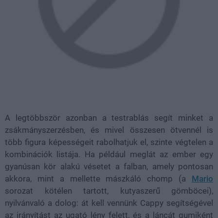
A legtöbbször azonban a testrablás segít minket a
zsákmányszerzésben, és mivel összesen ötvennél is
több figura képességeit rabolhatjuk el, szinte végtelen a
kombinációk listája. Ha például meglát az ember egy
gyanúsan kör alakú vésetet a falban, amely pontosan
akkora, mint a mellette mászkáló chomp (a
Mario
sorozat kötélen tartott, kutyaszerű gömböcei),
nyilvánvaló a dolog: át kell vennünk Cappy segítségével
az irányítást az ugató lény felett, és a láncát gumiként