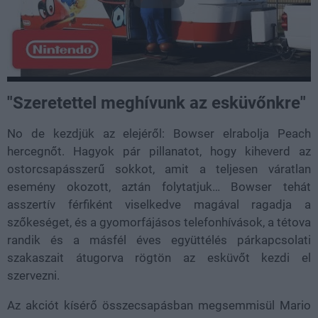
"Szeretettel meghívunk az esküvőnkre"
No de kezdjük az elejéről: Bowser elrabolja Peach
hercegnőt. Hagyok pár pillanatot, hogy kiheverd az
ostorcsapásszerű sokkot, amit a teljesen váratlan
esemény okozott, aztán folytatjuk… Bowser tehát
asszertív férfiként viselkedve magával ragadja a
szőkeséget, és a gyomorfájásos telefonhívások, a tétova
randik és a másfél éves együttélés párkapcsolati
szakaszait átugorva rögtön az esküvőt kezdi el
szervezni.
Az akciót kísérő összecsapásban megsemmisül Mario