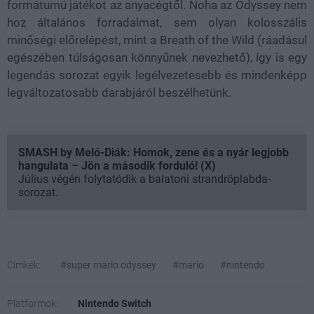
formátumú játékot az anyacégtől. Noha az Odyssey nem
hoz általános forradalmat, sem olyan kolosszális
minőségi előrelépést, mint a Breath of the Wild (ráadásul
egészében túlságosan könnyűnek nevezhető), így is egy
legendás sorozat egyik legélvezetesebb és mindenképp
legváltozatosabb darabjáról beszélhetünk.
SMASH by Meló-Diák: Homok, zene és a nyár legjobb
hangulata – Jön a második forduló! (X)
Július végén folytatódik a balatoni strandröplabda-
sorozat.
Címkék:
#super mario odyssey
#mario
#nintendo
Platformok:
Nintendo Switch