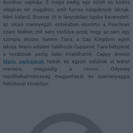
ikonikus sapkája, ő maga pedig egy sötét és ködös
világban tér magához, amit furcsa kalaplények laknak.
Mint kiderül, Bowser itt is lányrablási ügybe keveredett:
az olcsó mennyegző érdekében elcsórta a Peachnek
szánt fejéket, mit sem törődve azzal, hogy az nem egy
szimpla ékszer, hanem Tiara, a Cap Kingdom egyik
lakója. Mario odalent találkozik Cappyvel, Tiara bátyjával;
a továbbiak pedig talán kitalálhatók: Cappy átveszi
Mario sapkájának
helyét, és együtt indulnak el leányt
menteni, mégpedig a romos Odyssey
repülőalkalmatosság megjavítását és üzemanyaggal
feltöltését követően.