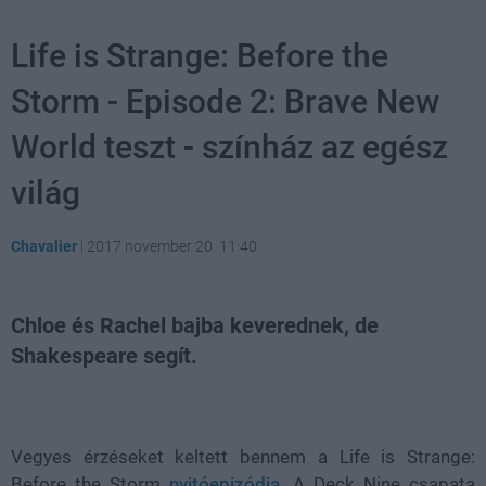
Life is Strange: Before the
Storm - Episode 2: Brave New
World teszt - színház az egész
világ
Chavalier
|
2017 november 20. 11:40
Chloe és Rachel bajba keverednek, de
Shakespeare segít.
Loaded
:
Unmute
29.01%
Vegyes érzéseket keltett bennem a Life is Strange:
Before the Storm
nyitóepizódja
. A Deck Nine csapata