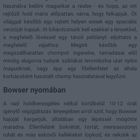
használva belőni magunkat a résbe - és hopp, az ott
rejtőző hold máris előpattan, várva, hogy felkapjuk. Öt
világgal később egy rejtett helyen ennek egy speciális
verzióját kapjuk: itt biliárdoznunk kell ezekkel a lényekkel,
a megfelelő lövéssel egy távoli példányt eljuttatni a
megfelelő vájathoz. Megint később egy
megszállhatatlan chompot ingerelve, támadásai elől
mindig elugorva tudunk sziklákat lerombolva utat nyitni
magunknak, vagy épp egy főellenfelet az általa
korbácsként használt chomp használatával legyőzni.
Bowser nyomában
A vad holdkeresgélés nélkül körülbelül 10-12 órát
igénylő végigjátszás lényegében arról szól, hogy Bowser
hajóját kergetjük, általában egy lépéssel mögötte
maradva. Ellenfelünk bokrétát, tortát, menyasszonyi
ruhát és más esküvői kellékeket lopkod, és nekünk az