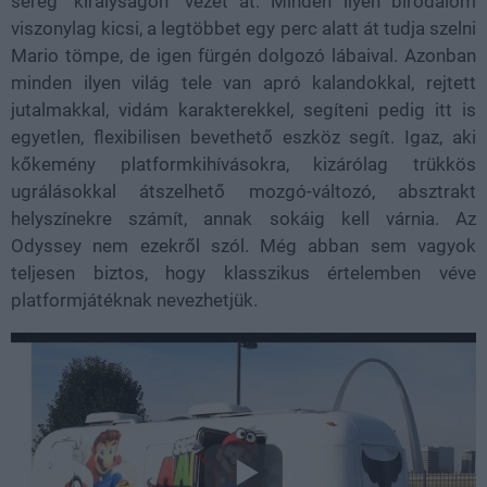
sereg "királyságon" vezet át. Minden ilyen birodalom
viszonylag kicsi, a legtöbbet egy perc alatt át tudja szelni
Mario tömpe, de igen fürgén dolgozó lábaival. Azonban
minden ilyen világ tele van apró kalandokkal, rejtett
jutalmakkal, vidám karakterekkel, segíteni pedig itt is
egyetlen, flexibilisen bevethető eszköz segít. Igaz, aki
kőkemény platformkihívásokra, kizárólag trükkös
ugrálásokkal átszelhető mozgó-változó, absztrakt
helyszínekre számít, annak sokáig kell várnia. Az
Odyssey nem ezekről szól. Még abban sem vagyok
teljesen biztos, hogy klasszikus értelemben véve
platformjátéknak nevezhetjük.