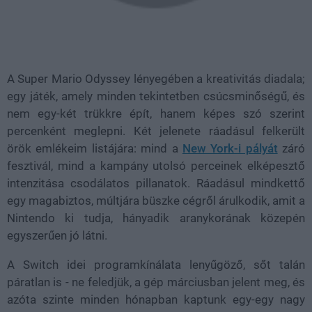
A Super Mario Odyssey lényegében a kreativitás diadala;
egy játék, amely minden tekintetben csúcsminőségű, és
nem egy-két trükkre épít, hanem képes szó szerint
percenként meglepni. Két jelenete ráadásul felkerült
örök emlékeim listájára: mind a
New York-i pályát
záró
fesztivál, mind a kampány utolsó perceinek elképesztő
intenzitása csodálatos pillanatok. Ráadásul mindkettő
egy magabiztos, múltjára büszke cégről árulkodik, amit a
Nintendo ki tudja, hányadik aranykorának közepén
egyszerűen jó látni.
A Switch idei programkínálata lenyűgöző, sőt talán
páratlan is - ne feledjük, a gép márciusban jelent meg, és
azóta szinte minden hónapban kaptunk egy-egy nagy