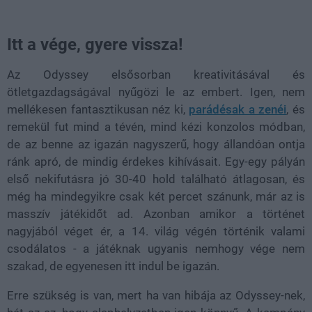
Itt a vége, gyere vissza!
Az Odyssey elsősorban kreativitásával és
ötletgazdagságával nyűgözi le az embert. Igen, nem
mellékesen fantasztikusan néz ki,
parádésak a zenéi
, és
remekül fut mind a tévén, mind kézi konzolos módban,
de az benne az igazán nagyszerű, hogy állandóan ontja
ránk apró, de mindig érdekes kihívásait. Egy-egy pályán
első nekifutásra jó 30-40 hold található átlagosan, és
még ha mindegyikre csak két percet szánunk, már az is
masszív játékidőt ad. Azonban amikor a történet
nagyjából véget ér, a 14. világ végén történik valami
csodálatos - a játéknak ugyanis nemhogy vége nem
szakad, de egyenesen itt indul be igazán.
Erre szükség is van, mert ha van hibája az Odyssey-nek,