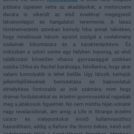
jobbára ügyesen vette az akadályokat, a motorcsere
dacára is sikerült az első évadéval megegyező
látványvilágot és hangulatot teremtenie. A lassú
történetvezetés azonban komoly hiba annak tükrében,
hogy mindössze három epizód szolgál a cselekmény
szálainak kibontására és a karakterépítésre. És
miközben a sztori szinte egy helyben toporog, az első
találkozást követően viharos gyorsasággal szökken
szárba Chloe és Rachel barátsága, felvillantva, hogy akár
valami komolyabb is lehet belőle. Úgy látszik, kettejük
jellemfejlődésének bemutatása és kapcsolatuk
elmélyítése fontosabb az írók számára, mint hogy
drámai fordulatokkal és érzelmi gyomrosokkal ragadják
meg a játékosok figyelmét. No nem mintha híján volnánk
nagy revelációknak, ám amíg a Life is Strange érzelmi
csúcs- és mélypontokat érintő hullámvasúthoz
hasonlítható, addig a Before the Storm békés, késő esti