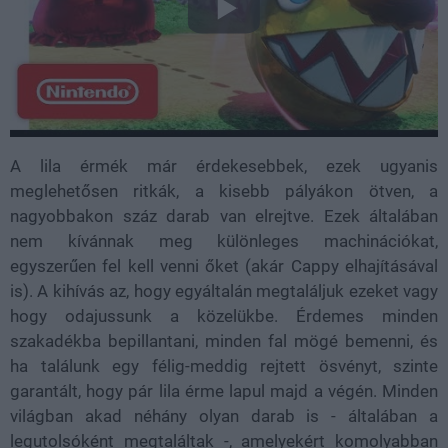
A lila érmék már érdekesebbek, ezek ugyanis
meglehetősen ritkák, a kisebb pályákon ötven, a
nagyobbakon száz darab van elrejtve. Ezek általában
nem kívánnak meg különleges machinációkat,
egyszerűen fel kell venni őket (akár Cappy elhajításával
is). A kihívás az, hogy egyáltalán megtaláljuk ezeket vagy
hogy odajussunk a közelükbe. Érdemes minden
szakadékba bepillantani, minden fal mögé bemenni, és
ha találunk egy félig-meddig rejtett ösvényt, szinte
garantált, hogy pár lila érme lapul majd a végén. Minden
világban akad néhány olyan darab is - általában a
legutolsóként megtaláltak -, amelyekért komolyabban