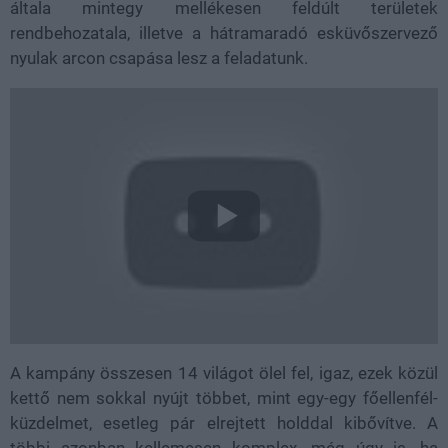
általa mintegy mellékesen feldúlt területek
rendbehozatala, illetve a hátramaradó esküvőszervező
nyulak arcon csapása lesz a feladatunk.
A kampány összesen 14 világot ölel fel, igaz, ezek közül
kettő nem sokkal nyújt többet, mint egy-egy főellenfél-
küzdelmet, esetleg pár elrejtett holddal kibővítve. A