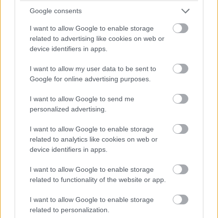
kapcsolódott, így egy idő után az ember mindig tudta,
Google consents
hogy nagyjából mit is kell egy adott helyen csinálni.
Érthető, hogy ott a keresgélés egy mellékes kaland volt a
I want to allow Google to enable storage
sok harc, szentély és fejlődés mellett, itt viszont ez a
related to advertising like cookies on web or
device identifiers in apps.
játék lényege, így aztán a fejlesztők sokkal több energiát
fordítottak rá. Egyszerűen elképesztő, hogy milyen ritkán
I want to allow my user data to be sent to
ismétlik magukat a pályatervezők, hogy mennyi eltérő
Google for online advertising purposes.
mókát dolgoztak ki a holdvadászathoz.
I want to allow Google to send me
Holdat kapunk a főellenfelek legyőzésekor, a titkos
personalized advertising.
minipályák teljesítésekor, ha felkeressük (mindig eltérő
I want to allow Google to enable storage
módokon, eltérő "testben") a pályák legeldugottabb
related to analytics like cookies on web or
pontjait, ha a goombákból magas tornyot építve
device identifiers in apps.
felkeressük a leány goombát, vagy ha halálos áramot
szóró vezetékek között manőverezve eljutunk egy
I want to allow Google to enable storage
related to functionality of the website or app.
ládához. Vígan rohangáló nyulakat kell elkapnunk,
teleportok közt megtalálnunk az egyetlen jó utat,
I want to allow Google to enable storage
morcos kecskéket az akolba visszaterelnünk, vagy
related to personalization.
éppen láthatatlan halakat kihorgásznunk. Találunk majd