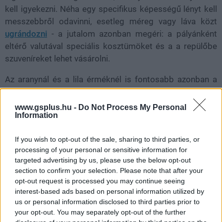
kell igyekezni. Néha egy specifikus képességű lényt kell
messzebbről odavinni, esetleg méreg vagy láva közt
ugrándozni
- a jutalom azonban megéri: a pályánként
eltérő valutával speciális kosztümöket és a a repülőbe
szuveníreket lehet vásárolni.
Az aranynál és a lila érméknél is fontosabb azonban a
holdacskák gyűjtögetése. Noha ezek száma a 830-at is
meghaladja, ez nem jelenti azt, hogy szórja őket a
www.gsplus.hu -
Do Not Process My Personal
Information
program, a legtöbbért bizony meg kell dolgozni. Néhány
persze viszonylag könnyen megszerezhető - elég
If you wish to opt-out of the sale, sharing to third parties, or
letottyanni például egy gyanúsan világító bokorra, vagy
processing of your personal or sensitive information for
egyszerűen felkapaszkodni egy fa tetejére -, de a legtöbb
targeted advertising by us, please use the below opt-out
hold megszerzése azért nagyobb kalandot jelent.
section to confirm your selection. Please note that after your
opt-out request is processed you may continue seeing
interest-based ads based on personal information utilized by
us or personal information disclosed to third parties prior to
your opt-out. You may separately opt-out of the further