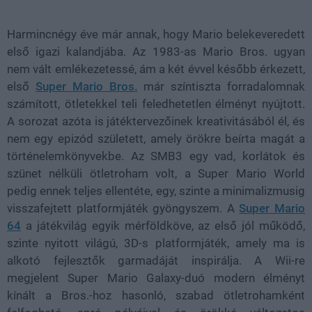
44.99%
Harmincnégy éve már annak, hogy Mario belekeveredett
első igazi kalandjába. Az 1983-as Mario Bros. ugyan
nem vált emlékezetessé, ám a két évvel később érkezett,
első
Super Mario Bros.
már színtiszta forradalomnak
számított, ötletekkel teli feledhetetlen élményt nyújtott.
A sorozat azóta is játéktervezőinek kreativitásából él, és
nem egy epizód született, amely örökre beírta magát a
történelemkönyvekbe. Az SMB3 egy vad, korlátok és
szünet nélküli ötletroham volt, a Super Mario World
pedig ennek teljes ellentéte, egy, szinte a minimalizmusig
visszafejtett platformjáték gyöngyszem. A
Super Mario
64
a játékvilág egyik mérföldköve, az első jól működő,
szinte nyitott világú, 3D-s platformjáték, amely ma is
alkotó fejlesztők garmadáját inspirálja. A Wii-re
megjelent Super Mario Galaxy-duó modern élményt
kínált a Bros.-hoz hasonló, szabad ötletrohamként