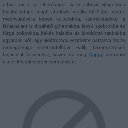
adnak millió új lehetőséget. A különböző világokban
belebújhatunk majd vitorlázó repülő hüllőkbe, testük
megnyújtására képes kukacokba, szemüvegükkel a
láthatatlant is érzékelő gólemekbe, lassú szobrokba és
fürge polipokba, békés halakba és lövöldöző tankokba
egyaránt. Sőt, egy elektromos vezetékre pattanva Mario
recsegő-zúgó elektronfelhővé válik, természetesen
bajusszal felszerelve, hiszen ez még
Cappy
testrabló
akciói következtében sem tűnik el.