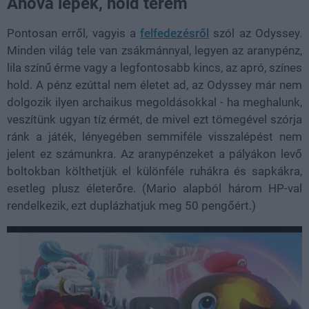
Ahová lépek, hold terem
Pontosan erről, vagyis a
felfedezésről
szól az Odyssey.
Minden világ tele van zsákmánnyal, legyen az aranypénz,
lila színű érme vagy a legfontosabb kincs, az apró, színes
hold. A pénz ezúttal nem életet ad, az Odyssey már nem
dolgozik ilyen archaikus megoldásokkal - ha meghalunk,
veszítünk ugyan tíz érmét, de mivel ezt tömegével szórja
ránk a játék, lényegében semmiféle visszalépést nem
jelent ez számunkra. Az aranypénzeket a pályákon levő
boltokban költhetjük el különféle ruhákra és sapkákra,
esetleg plusz életerőre. (Mario alapból három HP-val
rendelkezik, ezt duplázhatjuk meg 50 pengőért.)