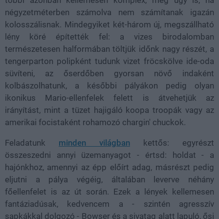
többi azonban kellemesen komplex, még úgy is, ha
négyzetméterben számolva nem számítanak igazán
kolosszálisnak. Mindegyiket két-három új, megszállható
lény köré építették fel: a vizes birodalomban
természetesen halformában töltjük időnk nagy részét, a
tengerparton polipként tudunk vizet fröcskölve ide-oda
süvíteni, az őserdőben gyorsan növő indaként
kolbászolhatunk, a későbbi pályákon pedig olyan
ikonikus Mario-ellenfelek felett is átvehetjük az
irányítást, mint a tüzet hajigáló koopa troopák vagy az
amerikai focistaként rohamozó chargin' chuckok.
Feladatunk
minden világban
kettős: egyrészt
összeszedni annyi üzemanyagot - értsd: holdat - a
hajónkhoz, amennyi az épp előírt adag, másrészt pedig
eljutni a pálya végéig, általában leverve néhány
főellenfelet is az út során. Ezek a lények kellemesen
fantáziadúsak, kedvencem a - szintén agresszív
sapkákkal dolgozó - Bowser és a sivatag alatt lapuló, ősi