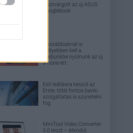
Kiszivárgott az új ASUS
Googlebook
A korábbiaknál is
mélyebben kell a
zsebünkbe nyúlnunk az új
iPhone-ért
Esti leállásra készül az
Erste, több fontos banki
szolgáltatás is szünetelni
fog
MiniTool Video Converter
5.0 teszt – átkódol,