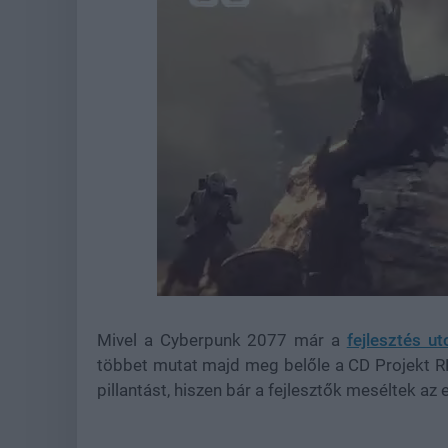
Loaded
:
Unmute
21.86%
Mivel a Cyberpunk 2077 már a
fejlesztés u
többet mutat majd meg belőle a CD Projekt R
pillantást, hiszen bár a fejlesztők meséltek a