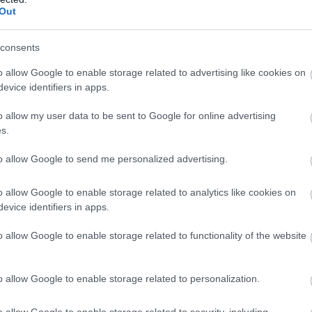
Out
TETSZETT
AMI NEM
TETSZETT
consents
rű és autentikus
k
a repülés élménye még mindig
o allow Google to enable storage related to advertising like cookies on
nem az igazi
evice identifiers in apps.
eg tartalom
a Heroes vs. Villains módra
o allow my user data to be sent to Google for online advertising
 Arcade mód
ráférne egy kis balansz.
s.
suta és rövid egyjátékos mód
to allow Google to send me personalized advertising.
o allow Google to enable storage related to analytics like cookies on
evice identifiers in apps.
o allow Google to enable storage related to functionality of the website
o allow Google to enable storage related to personalization.
o allow Google to enable storage related to security, including