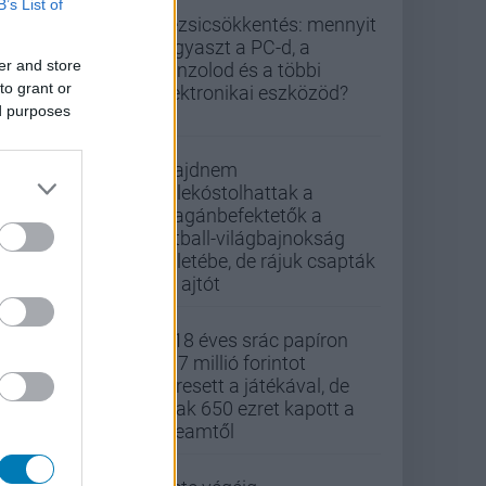
B’s List of
Rezsicsökkentés: mennyit
fogyaszt a PC-d, a
er and store
konzolod és a többi
to grant or
elektronikai eszközöd?
ed purposes
Majdnem
belekóstolhattak a
magánbefektetők a
futball-világbajnokság
üzletébe, de rájuk csapták
az ajtót
A 18 éves srác papíron
437 millió forintot
keresett a játékával, de
csak 650 ezret kapott a
Steamtől