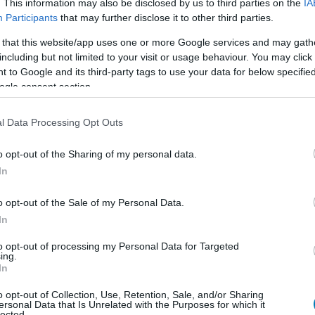
. This information may also be disclosed by us to third parties on the
IA
b Battlefront II verziót kapni, akkor érdemes lehet
Participants
that may further disclose it to other third parties.
 that this website/app uses one or more Google services and may gath
including but not limited to your visit or usage behaviour. You may click 
 to Google and its third-party tags to use your data for below specifi
ogle consent section.
b hangulata – Jön a második forduló! (X)
sorozat.
l Data Processing Opt Outs
o opt-out of the Sharing of my personal data.
In
onic arts
o opt-out of the Sale of my Personal Data.
In
to opt-out of processing my Personal Data for Targeted
ing.
 2
In
o opt-out of Collection, Use, Retention, Sale, and/or Sharing
tlefield és a Call of Duty között.
ersonal Data that Is Unrelated with the Purposes for which it
lected.