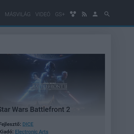
MÁSVILÁG
VIDEÓ
GS+
Star Wars Battlefront 2
Fejlesztő:
DICE
Kiadó:
Electronic Arts