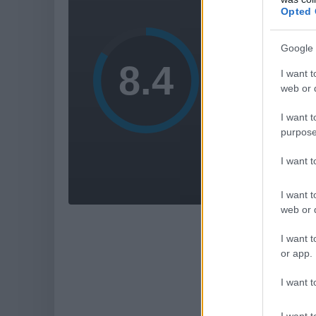
Opted 
AMI 
Google 
gyönyö
helyszíne
I want t
web or d
renget
I want t
jópofa
purpose
I want 
I want t
web or d
I want t
or app.
I want t
I want t