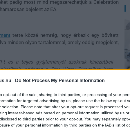
ezeket pedig most mind megszerezhetjük a Celebration
 hamarosan bejelent az EA.
ement
tette közzé nemrég, hogy érkezik egy bővített
olva minden olyan tartalommal, amely eddig megjelent,
I-t és a teljes gyűjteményét azoknak kinézetbeli
ekerültek, egészen a Star Wars: Skywalker kora
-as premierrel együtt érkeznek."
us.hu -
Do Not Process My Personal Information
etet tartalmaz, amik között hat Legendary variációt is
A
to opt-out of the sale, sharing to third parties, or processing of your per
t is változtathatjuk, mivel ilyen módosítókból is 125
formation for targeted advertising by us, please use the below opt-out s
 sem, melyet szintén tartalmaz majd a kiadás. A
r selection. Please note that after your opt-out request is processed y
rephez jutó, vörös páncélos Sith trooperek sisakja is
eing interest-based ads based on personal information utilized by us or
disclosed to third parties prior to your opt-out. You may separately opt-
losure of your personal information by third parties on the IAB’s list of
t várnunk rá, mivel december 5-én már meg is jelenik a