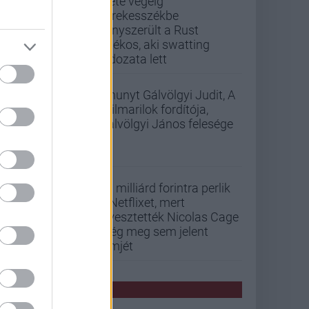
Élete végéig
kerekesszékbe
kényszerült a Rust
játékos, aki swatting
áldozata lett
Elhunyt Gálvölgyi Judit, A
szilmarilok fordítója,
Gálvölgyi János felesége
33 milliárd forintra perlik
a Netflixet, mert
elvesztették Nicolas Cage
még meg sem jelent
filmjét
PCW HÍREK