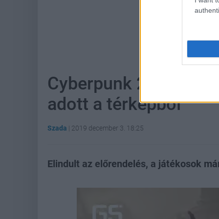
authenti
Hoz
Cyberpunk 2077 - a mű
adott a térképből
Szada
|
2019 december 3. 18:25
Elindult az előrendelés, a játékosok má