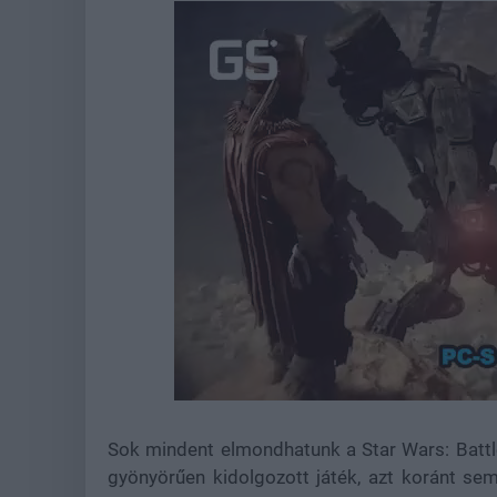
Loaded
:
Unmute
44.77%
Sok mindent elmondhatunk a Star Wars: Battlef
gyönyörűen kidolgozott játék, azt koránt se