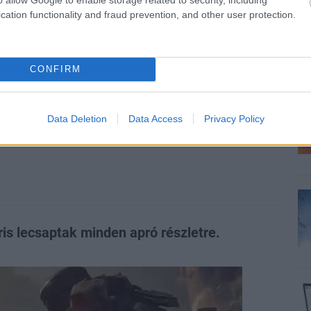
cation functionality and fraud prevention, and other user protection.
zászólások
CONFIRM
vészeti album ízelítőt
Data Deletion
Data Access
Privacy Policy
ris lecsaptak minden apró részletre.