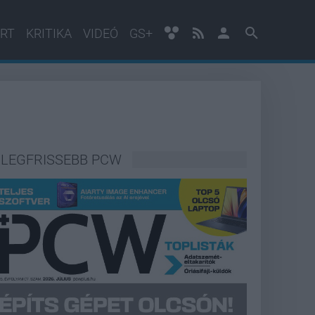
RT
KRITIKA
VIDEÓ
GS+
LEGFRISSEBB PCW