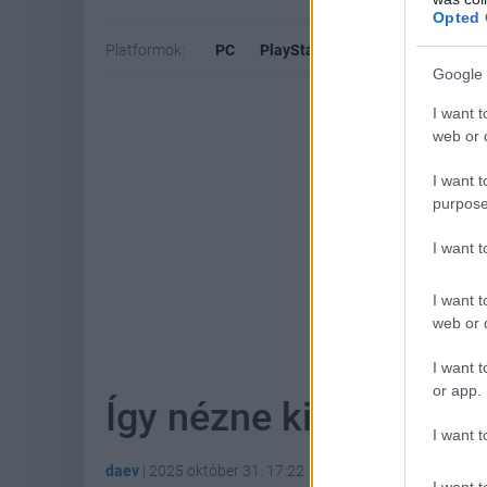
Opted 
Platformok:
PC
PlayStation 4
Xbox One
Google 
I want t
web or d
I want t
purpose
I want 
I want t
Hoz
web or d
I want t
or app.
Így nézne ki a Hollow
I want t
daev
|
2025 október 31. 17:22
I want t