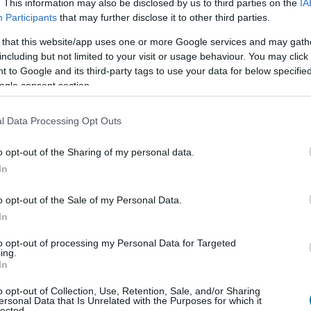
. This information may also be disclosed by us to third parties on the
IA
rjátok gyomorral az ilyesmit.
Participants
that may further disclose it to other third parties.
 that this website/app uses one or more Google services and may gath
!
including but not limited to your visit or usage behaviour. You may click 
 to Google and its third-party tags to use your data for below specifi
ogy képben maradj a játék- és filmvilág, a geek
ogle consent section.
l Data Processing Opt Outs
liratkozom
o opt-out of the Sharing of my personal data.
In
o opt-out of the Sale of my Personal Data.
In
b hangulata – Jön a második forduló! (X)
to opt-out of processing my Personal Data for Targeted
sorozat.
ing.
In
o opt-out of Collection, Use, Retention, Sale, and/or Sharing
ersonal Data that Is Unrelated with the Purposes for which it
blox corporation
lected.