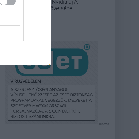
az Nvidia új AI-
szövetsége
Hirdetés