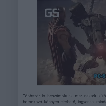
Loaded
:
Unmute
44.98%
Többször is beszámoltunk már nektek kü
homokozó könnyen elérhető, ingyenes, minde