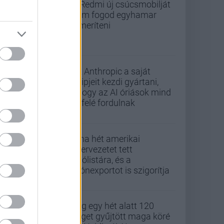
A Redmi új csúcsmobilját
nem fogod egyhamar
lemeríteni
Az Anthropic a saját
chipjeit kezdi gyártani,
ahogy az AI óriások mind
befelé fordulnak
Kína hét amerikai
szervezetet tett
tiltólistára, és a
drónexportot is szigorítja
Alig egy hét alatt 120
céget gyűjtött maga köré