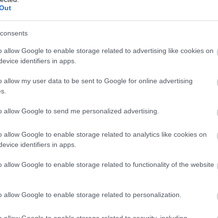
Out
consents
o allow Google to enable storage related to advertising like cookies on
evice identifiers in apps.
o allow my user data to be sent to Google for online advertising
s.
to allow Google to send me personalized advertising.
o allow Google to enable storage related to analytics like cookies on
zászólások
evice identifiers in apps.
o allow Google to enable storage related to functionality of the website
 Knight Silksong N64-en
o allow Google to enable storage related to personalization.
o allow Google to enable storage related to security, including