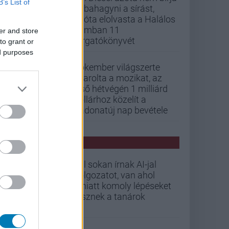
B’s List of
abbahagyni a sírást,
mióta elolvasta a Halálos
iramban 11
er and store
forgatókönyvét
to grant or
ed purposes
Pókember világszerte
letarolta a mozikat, az
első hétvégén 1 milliárd
dollárhoz közelít a
Vadonatúj nap bevétele
PCW HÍREK
Túl sokan írnak AI-jal
dolgozatot, van ahol
emiatt komoly lépéseket
tesznek a tanárok