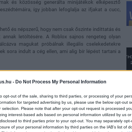
rtalmak és közösség generálta minijátékok elképesztő
szédtémáira, így jobban lefoglalja az ifjakat a cucc,
rhető és népszerű, hogy nem csak őszinte indíttatás és
annak letöltésére. A Roblox sajnos rengeteg olyan
 álcázva magukat próbálnak illegális cselekedetekre
 sora indult a cég ellen, ami alig bír lépést tartani a
us.hu -
Do Not Process My Personal Information
fil személy kihasználja a Roblox gyerekeit, akkor nem
zédban. Márpedig a
Telex.hu
újságíróit egy hazai játékos
to opt-out of the sale, sharing to third parties, or processing of your per
szélgetésből pedig hamar nyomozás lett, ami a magyar
formation for targeted advertising by us, please use the below opt-out s
László fel is göngyölítette a dolgot, és körbe is járta a
r selection. Please note that after your opt-out request is processed y
eing interest-based ads based on personal information utilized by us or
disclosed to third parties prior to your opt-out. You may separately opt-
ermékének gyümölcsétől, így azt javasolnánk nektek,
losure of your personal information by third parties on the IAB’s list of