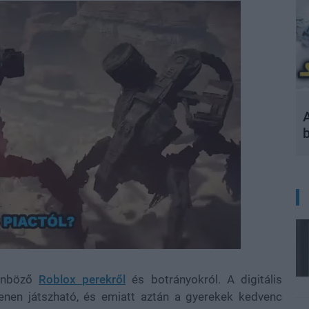
A
lönböző
Roblox perekről
és botrányokról. A digitális
nen játszható, és emiatt aztán a gyerekek kedvenc