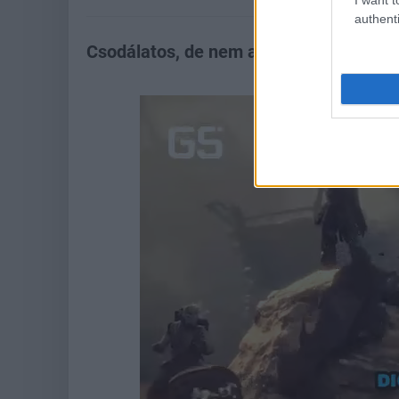
authenti
Csodálatos, de nem akarod egy N64 kontr