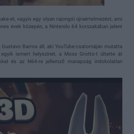
e-et, vagyis egy olyan rajongói újraértelmezést, ami
venes évek közepén, a Nintendo 64 korszakában jelent
z
Gustavo Barros
áll, aki YouTube-csatornáján mutatta
egyik ismert helyszínét, a Moss Grotto-t ültette át
ekkel és az N64-re jellemző manapság indokolatlan