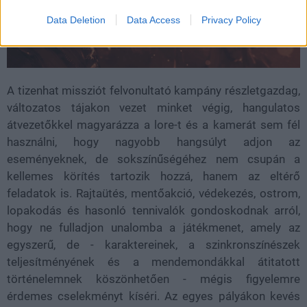
Data Deletion
Data Access
Privacy Policy
A tizenhat missziót felvonultató kampány részletgazdag,
változatos tájakon vezet minket végig, hangulatos
átvezetőkkel magyarázza a lore-t és a kamerát sem fél
használni, hogy nagyobb hangsúlyt adjon az
eseményeknek, de sokszínűségéhez nem csupán a
kellemes körítés tartozik hozzá, hanem az eltérő
feladatok is. Rajtaütés, mentőakció, védekezés, ostrom,
lopakodás és hasonló tennivalók gondoskodnak arról,
hogy ne fulladjon unalomba a játékmenet, amely az
egyszerű, de - karaktereinek, a szinkronszínészek
teljesítményének és a mendemondákkal átitatott
történelemnek köszönhetően - mégis figyelemre
érdemes cselekményt kíséri. Az egyes pályákon kevés