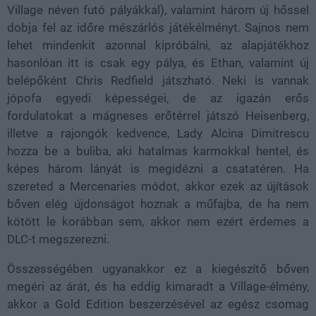
Village néven futó pályákkal), valamint három új hőssel
dobja fel az időre mészárlós játékélményt. Sajnos nem
lehet mindenkit azonnal kipróbálni, az alapjátékhoz
hasonlóan itt is csak egy pálya, és Ethan, valamint új
belépőként Chris Redfield játszható. Neki is vannak
jópofa egyedi képességei, de az igazán erős
fordulatokat a mágneses erőtérrel játszó Heisenberg,
illetve a rajongók kedvence, Lady Alcina Dimitrescu
hozza be a buliba, aki hatalmas karmokkal hentel, és
képes három lányát is megidézni a csatatéren. Ha
szereted a Mercenaries módot, akkor ezek az újítások
bőven elég újdonságot hoznak a műfajba, de ha nem
kötött le korábban sem, akkor nem ezért érdemes a
DLC-t megszerezni.
Összességében ugyanakkor ez a kiegészítő bőven
megéri az árát, és ha eddig kimaradt a Village-élmény,
akkor a Gold Edition beszerzésével az egész csomag