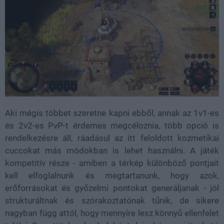
Aki mégis többet szeretne kapni ebből, annak az 1v1-es
és 2v2-es PvP-t érdemes megcéloznia, több opció is
rendelkezésre áll, ráadásul az itt feloldott kozmetikai
cuccokat más módokban is lehet használni. A játék
kompetitív része - amiben a térkép különböző pontjait
kell elfoglalnunk és megtartanunk, hogy azok,
erőforrásokat és győzelmi pontokat generáljanak - jól
strukturáltnak és szórakoztatónak tűnik, de sikere
nagyban függ attól, hogy mennyire lesz könnyű ellenfelet