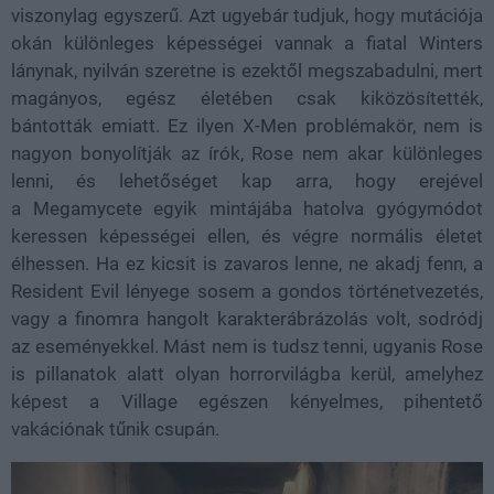
viszonylag egyszerű. Azt ugyebár tudjuk, hogy mutációja
okán különleges képességei vannak a fiatal Winters
lánynak, nyilván szeretne is ezektől megszabadulni, mert
magányos, egész életében csak kiközösítették,
bántották emiatt. Ez ilyen X-Men problémakör, nem is
nagyon bonyolítják az írók, Rose nem akar különleges
lenni, és lehetőséget kap arra, hogy erejével
a Megamycete egyik mintájába hatolva gyógymódot
keressen képességei ellen, és végre normális életet
élhessen. Ha ez kicsit is zavaros lenne, ne akadj fenn, a
Resident Evil lényege sosem a gondos történetvezetés,
vagy a finomra hangolt karakterábrázolás volt, sodródj
az eseményekkel. Mást nem is tudsz tenni, ugyanis Rose
is pillanatok alatt olyan horrorvilágba kerül, amelyhez
képest a Village egészen kényelmes, pihentető
vakációnak tűnik csupán.