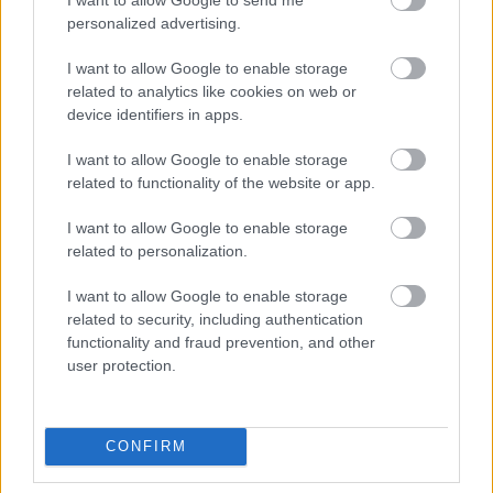
csak Középföldén járva az Egy Gyűrűre bukkant volna rá.
personalized advertising.
A hollywoodi filmekből már felkészülhettünk rá, hogy mi
következik ezután, és a történet pontosan azt tartogatja
I want to allow Google to enable storage
számunkra. Ugrunk az időben, Theoderichet pedig
related to analytics like cookies on web or
rádöbbentik arra, hogy csakis ő akadályozhatja meg,
device identifiers in apps.
hogy egykori bajtársa megkaparintsa a rejtélyes ereklye
I want to allow Google to enable storage
másik két darabját is, és halandó ésszel felfoghatatlan
related to functionality of the website or app.
erőre tegyen szert. Theoderich a mi irányításunkkal
gyürkőzik neki az embert próbáló feladatnak,
I want to allow Google to enable storage
szerencsére minél több területen fordul meg, annál több
related to personalization.
- más-más képességeket birtokló - szövetségest sikerül
I want to allow Google to enable storage
megnyernie az ügyének.
related to security, including authentication
functionality and fraud prevention, and other
user protection.
CONFIRM