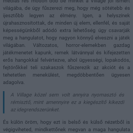
medias res módon dob be minket a Village jól ismert
világába, de úgy fűszerezi meg, hogy még sötétebb és
ijesztőbb legyen az élmény. Igen, a helyszínek
újrahasznosítottak, de minden új elem, ellenfél, és saját
képességünkből adódó extra lehetőség úgy csavarják
meg a hangulatot, hogy nagyon könnyű elveszni a játék
világában. Változatos, horror-elemekben gazdag
játékmenetet kapunk, remek látvánnyal és kifejezetten
erős hangokkal felvértezve, ahol ügyességi, lopakodós,
fejtörőkkel teli szakaszok fűszerezik az akciót és a
tehetetlen menekülést, megdöbbentően ügyesen
adagolva.
A Village közel sem volt annyira nyomasztó és
rémisztő, mint amennyire ez a kiegészítő kikezdi
az idegrendszerünket.
És külön öröm, hogy ezt is belső és külső nézetből is
végigviheted, mindkettőnek megvan a maga hangulata