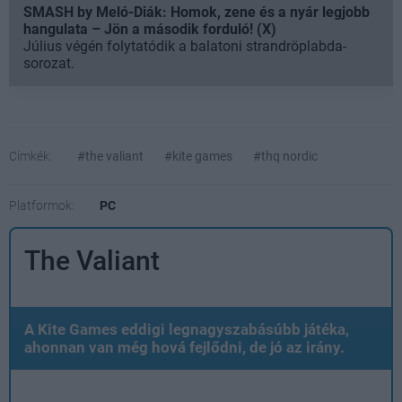
SMASH by Meló-Diák: Homok, zene és a nyár legjobb
hangulata – Jön a második forduló! (X)
Július végén folytatódik a balatoni strandröplabda-
sorozat.
Címkék:
#the valiant
#kite games
#thq nordic
Platformok:
PC
The Valiant
A Kite Games eddigi legnagyszabásúbb játéka,
ahonnan van még hová fejlődni, de jó az irány.