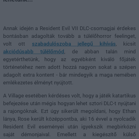
Loaded
:
Unmute
21.86%
Annak idején a Resident Evil VII DLC-csomagjai érdekes
bontásban adagolták tovább a túlélőhorror feelinget,
volt ott
szabadulószoba jellegű kihívás
, kicsit
akciódúsabb túlélőmód
, de abban talán mind
egyetérthetünk, hogy az egyébként kiváló főjáték
történetéhez nem adott hozzá nagyon sokat a szépen
adagolt extra kontent - bár mindegyik a maga nemében
emlékezetes élményt nyújtott.
A Village esetében kérdéses volt, hogy a játék katartikus
befejezése után mégis hogyan lehet sztori DLC-t nyújtani
a rajongóknak. Ezt úgy sikerült megoldani, hogy Ethan
lánya, Rose került középpontba, aki 16 évvel a nyolcadik
Resident Evil eseményei után igyekszik megbirkózni
saját démonjaival. Emellett a kiegészítő külső