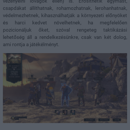
vezényelni lovagok ellen) is. Erősíthetik egymást,
csapdákat állíthatnak, rohamozhatnak, lerohanhatnak,
védelmezhetnek, kihasználhatják a környezeti előnyöket
és harci kedvet növelhetnek, ha megfelelően
pozicionáljuk őket, szóval rengeteg taktikázási
lehetőség áll a rendelkezésünkre, csak van két dolog,
ami rontja a játékélményt.