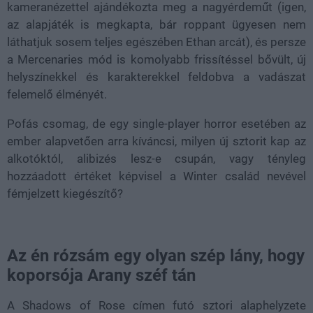
kameranézettel ajándékozta meg a nagyérdeműt (igen,
az alapjáték is megkapta, bár roppant ügyesen nem
láthatjuk sosem teljes egészében Ethan arcát), és persze
a Mercenaries mód is komolyabb frissítéssel bővült, új
helyszínekkel és karakterekkel feldobva a vadászat
felemelő élményét.
Pofás csomag, de egy single-player horror esetében az
ember alapvetően arra kíváncsi, milyen új sztorit kap az
alkotóktól, alibizés lesz-e csupán, vagy tényleg
hozzáadott értéket képvisel a Winter család nevével
fémjelzett kiegészítő?
Az én rózsám egy olyan szép lány, hogy
koporsója Arany széf tán
A Shadows of Rose címen futó sztori alaphelyzete