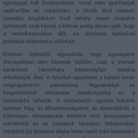
egységgel kell boldogulnunk, mivel nem gyárthatjuk
nyakra-főre az utánpótlást: a hősök által vezetett
speciális brigádokon kívül néhány mezei csapatot
tarthatunk csak kéznél, a kihívás pedig abban rejlik, hogy
a rendelkezésünkre álló, kis létszámú haderővel
próbáljuk teljesíteni a cél(oka)t.
Érdekes fejlesztői elgondolás, hogy egységeink
önmagukban nem képesek fejlődni, csak a kiemelt
karakterek háromfajta képességfáin haladva
erősíthetjük őket. A hősöket egyébként a kaland során
megkaparintott páncélokkal, fegyverekkel és
kiegészítőkkel felszerelve hatékonyabbá és a
szívósabbá tehetjük. A csatamezőn ugyanis bakáink
túlélése függ az állhatatosságuktól, az életerejüktől, a
különleges támadásokat lehetővé tevő bosszúszomj
mértékétől és az osztagok típusától, felhasználási
módjától (az íjászokat aligha lenne nyerő ötlet kézitusára