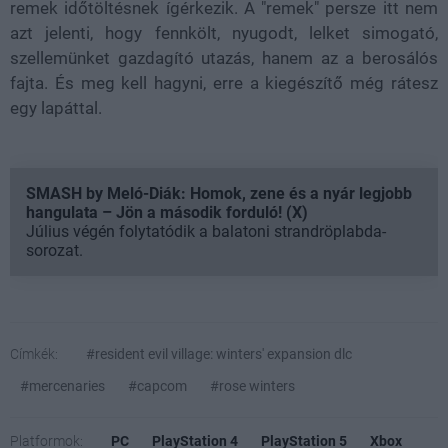
remek időtöltésnek ígérkezik. A "remek" persze itt nem
azt jelenti, hogy fennkölt, nyugodt, lelket simogató,
szellemünket gazdagító utazás, hanem az a berosálós
fajta. És meg kell hagyni, erre a kiegészítő még rátesz
egy lapáttal.
SMASH by Meló-Diák: Homok, zene és a nyár legjobb
hangulata – Jön a második forduló! (X)
Július végén folytatódik a balatoni strandröplabda-
sorozat.
Címkék:
#resident evil village: winters' expansion dlc
#mercenaries
#capcom
#rose winters
Platformok:
PC
PlayStation 4
PlayStation 5
Xbox