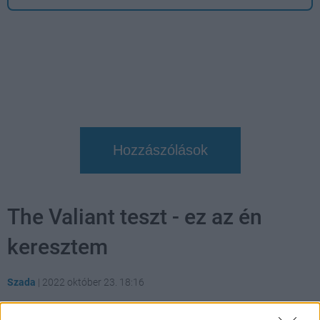
Hozzászólások
The Valiant teszt - ez az én
keresztem
Szada
|
2022 október 23. 18:16