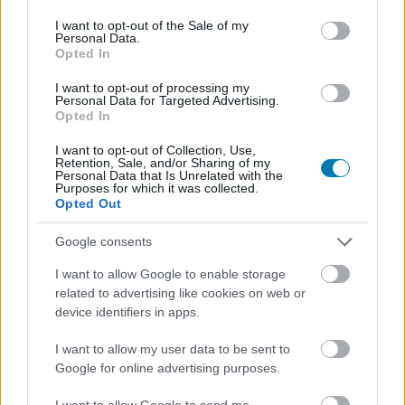
use your data for below specified purposes in below Google
a csapatalapú, kis léptékű, valós idejű harcokra megy rá,
consent section.
I want to opt-out of the Sale of my
Personal Data.
miközben nyomokban tartalmaz bázisépítős/elfoglalós
Opted In
mechanikákat is.
I want to opt-out of processing my
Personal Data for Targeted Advertising.
A
The Valiant
tehát egyszerre célozza meg két műfaj
Opted In
játékostáborát is a kedvenceik erősségeinek
összeolvasztásával, a kísérlet érdekes, de csiszolásra
I want to opt-out of Collection, Use,
Retention, Sale, and/or Sharing of my
szoruló eredménnyel járt.
Personal Data that Is Unrelated with the
Purposes for which it was collected.
Opted Out
Google consents
Egy életem, egy halálom
I want to allow Google to enable storage
A 13. században járunk, amikor is a hősies lovag,
related to advertising like cookies on web or
device identifiers in apps.
Theoderich keresztes hadjáratban vesz részt pajtása,
Ulrich társaságában - legalábbis addig, amíg társa rá
I want to allow my user data to be sent to
nem lel egy titokzatos szent tárgyra, ami onnantól
Google for online advertising purposes.
kezdve elkezdi megváltoztatni a személyiségét, mintha
I want to allow Google to send me