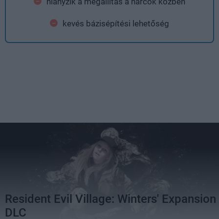
hiányzik a megállítás a harcok közben
kevés bázisépítési lehetőség
Resident Evil Village: Winters' Expansion
DLC