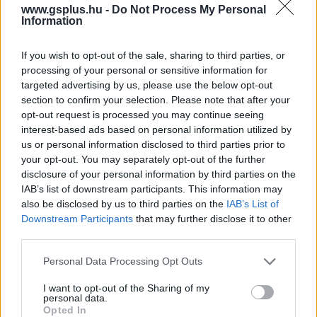
www.gsplus.hu -
Do Not Process My Personal
A hazai Kite Games ezúttal a középkorba invitál
Information
minket egy csapatalapú RTS-sel, amelynek
bőven vannak erősségei és gyengeségei is.
If you wish to opt-out of the sale, sharing to third parties, or
processing of your personal or sensitive information for
Loaded
:
Unmute
targeted advertising by us, please use the below opt-out
37.84%
section to confirm your selection. Please note that after your
opt-out request is processed you may continue seeing
Mindig megsüvegelendő, ha egy videojáték megpróbál
interest-based ads based on personal information utilized by
kitűnni a műfajából, az pedig különösen izgalmas, ha
us or personal information disclosed to third parties prior to
mindezt azzal kívánja elérni, hogy más zsánerek elemeit
your opt-out. You may separately opt-out of the further
olvasztja magába. Legutóbb a nyílt világú szerepjátékot
disclosure of your personal information by third parties on the
IAB’s list of downstream participants. This information may
és a körökre osztott stratégiát ötvöző
King's Bounty 2
also be disclosed by us to third parties on the
IAB’s List of
esetében
jutottam erre a következtetésre, most pedig az
Downstream Participants
that may further disclose it to other
ugyanabba az istállóba tartozó The Valiant juttatta
third parties.
eszembe - előbbit az azóta Plaionra keresztelt Koch
Please note that this website/app uses one or more Google
Media adta ki, utóbbit a THQ Nordic, és mindkettő az
Personal Data Processing Opt Outs
services and may gather and store information including but
Embracer Group alá tartozik. A budapesti Kite Games
not limited to your visit or usage behaviour. You may click to
I want to opt-out of the Sharing of my
(amely korábban az
általam kedvelt Sudden Strike 4-et
personal data.
grant or deny consent to Google and its third-party tags to
Opted In
és a
S.W.I.N.E. HD Remastert
is összehozta) újdonsága