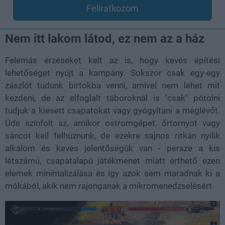
Feliratkozom
Nem itt lakom látod, ez nem az a ház
Felemás érzéseket kelt az is, hogy kevés építési
lehetőséget nyújt a kampány. Sokszor csak egy-egy
zászlót tudunk birtokba venni, amivel nem lehet mit
kezdeni, de az elfoglalt táboroknál is "csak" pótolni
tudjuk a kiesett csapatokat vagy gyógyítani a meglévőt.
Üde színfolt az, amikor ostromgépet, őrtornyot vagy
sáncot kell felhúznunk, de ezekre sajnos ritkán nyílik
alkalom és kevés jelentőségük van - persze a kis
létszámú, csapatalapú játékmenet miatt érthető ezen
elemek minimalizálása és így azok sem maradnak ki a
mókából, akik nem rajonganak a mikromenedzselésért.