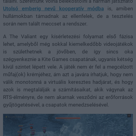
találni. Szerettünk volna belekóstolni a hárman játszható
Utolsó emberig nevű kooperatív módba
is, amiben
hullámokban támadnak az ellenfelek, de a tesztelés
során nem talált meccset a rendszer.
A The Valiant egy kísérletezési folyamat első fázisa
lehet, amelyből még sokkal kiemelkedőbb videojátékok
is születhetnek a jövőben, de így sincs oka
szégyenkeznie a Kite Games csapatának, ugyanis kétség
kívül szintet lépett vele. A játék nem ér fel a megcélzott
műfaj(ok) krémjéhez, ám azt a javára írhatjuk, hogy nem
válik monotonná a virtuális keresztes hadjárat, és hogy
azok is megtalálják a számításaikat, akik vágynak az
RTS-élményre, de nem akarnak vesződni az erőforrások
gyűjtögetésével, a csapatok menedzselésével.