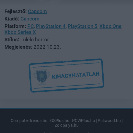
Fejlesztő:
Capcom
Kiadó:
Capcom
Platform:
PC
,
PlayStation 4
,
PlayStation 5
,
Xbox One
,
Xbox Series X
Stílus:
Túlélõ horror
Megjelenés:
2022.10.23.
ComputerTrends.hu
|
GSPlus.hu
|
PCWPlus.hu
|
Puliwood.hu
|
Zoldpalya.hu