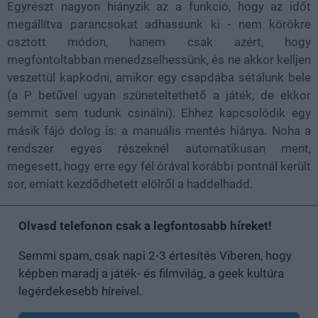
Egyrészt nagyon hiányzik az a funkció, hogy az időt
megállítva parancsokat adhassunk ki - nem körökre
osztott módon, hanem csak azért, hogy
megfontoltabban menedzselhessünk, és ne akkor kelljen
veszettül kapkodni, amikor egy csapdába sétálunk bele
(a P betűvel ugyan szüneteltethető a játék, de ekkor
semmit sem tudunk csinálni). Ehhez kapcsolódik egy
másik fájó dolog is: a manuális mentés hiánya. Noha a
rendszer egyes részeknél automatikusan ment,
megesett, hogy erre egy fél órával korábbi pontnál került
sor, emiatt kezdődhetett elölről a haddelhadd.
Olvasd telefonon csak a legfontosabb híreket!
Semmi spam, csak napi 2-3 értesítés Viberen, hogy
képben maradj a játék- és filmvilág, a geek kultúra
legérdekesebb híreivel.