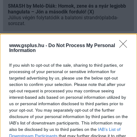
SMASH by Meló-Diák: Homok, zene és a nyár legjobb
hangulata – Jön a második forduló! (X)
Július végén folytatódik a balatoni strandröplabda-
sorozat.
www.gsplus.hu -
Do Not Process My Personal
Information
Címkék:
#sony
#playstation
#grand theft auto vi
#akciójáték
#rockstar games
If you wish to opt-out of the sale, sharing to third parties, or
processing of your personal or sensitive information for
targeted advertising by us, please use the below opt-out
Platformok:
PlayStation 5
Xbox Series X
section to confirm your selection. Please note that after your
opt-out request is processed you may continue seeing
interest-based ads based on personal information utilized by
Grand Theft Auto VI
us or personal information disclosed to third parties prior to
your opt-out. You may separately opt-out of the further
disclosure of your personal information by third parties on the
AMI TETSZETT
IAB’s list of downstream participants. This information may
also be disclosed by us to third parties on the
IAB’s List of
Downstream Participants
that may further disclose it to other