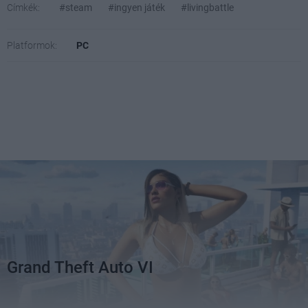
Címkék:
#steam
#ingyen játék
#livingbattle
Platformok:
PC
Grand Theft Auto VI