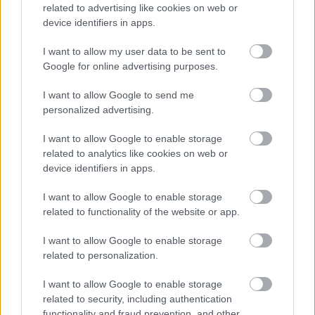
Chavalier
|
2026 május 10. 21:46
related to advertising like cookies on web or
device identifiers in apps.
I want to allow my user data to be sent to
A fejlesztők ajánlata még néhány napig
Google for online advertising purposes.
érvényes, utána ismét fizetőssé válik.
I want to allow Google to send me
Loaded
:
Unmute
personalized advertising.
81.69%
I want to allow Google to enable storage
Ez a hét is úgy múlik el, hogy egy csokorra való játékkal
related to analytics like cookies on web or
gyarapíthattuk kollekciónkat, sőt több ajánlat még most
device identifiers in apps.
is érvényben van, tehát
nem késő lecsapni rájuk
.
Ráadásul kevéssel ezelőtt egy újabb promóció indult,
I want to allow Google to enable storage
related to functionality of the website or app.
melynek keretében május 12-éig bárki hozzáadhatja
Steam-könyvtárához a
LivingBattle
című, 2025-ben
I want to allow Google to enable storage
megjelent indie alkotást. Átmeneti ingyenességét aznap
related to personalization.
19 óráig őrzi meg, utána visszatér a 15,79 eurós (kb.
5600 forintos) árcédula.
I want to allow Google to enable storage
related to security, including authentication
A LivingEveryday fejlesztése meglepően szokatlan
functionality and fraud prevention, and other