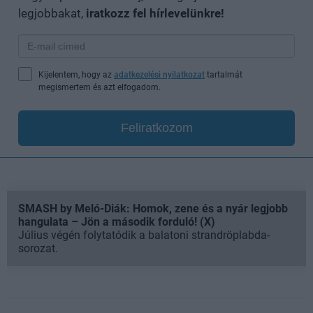
legjobbakat,
iratkozz fel hírlevelünkre!
Kijelentem, hogy az
adatkezelési nyilatkozat
tartalmát
megismertem és azt elfogadom.
Feliratkozom
SMASH by Meló-Diák: Homok, zene és a nyár legjobb
hangulata – Jön a második forduló! (X)
Július végén folytatódik a balatoni strandröplabda-
sorozat.