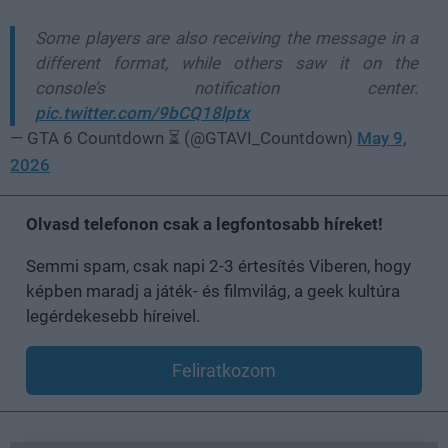
Some players are also receiving the message in a
different format, while others saw it on the
console’s notification center.
pic.twitter.com/9bCQ18lptx
— GTA 6 Countdown ⏳ (@GTAVI_Countdown)
May 9,
2026
Olvasd telefonon csak a legfontosabb híreket!
Semmi spam, csak napi 2-3 értesítés Viberen, hogy
képben maradj a játék- és filmvilág, a geek kultúra
legérdekesebb híreivel.
Feliratkozom