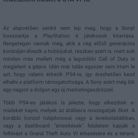
Loaded
:
Unmute
100.00%
Az alapvetően senkit nem lep meg, hogy a Sonyt
bosszantja a PlayStation 4 játékosok kitartása.
Rengetegen vannak még, akik a cég előző generációs
konzolján élvezik a hobbijukat, részben azért is, mert sok
minden más mellett még a legutóbbi Call of Duty is
megjelent a gépre. Idén már talán egyszer sem írtam le
azt, hogy valami érkezik PS4-re, így érezhetően kezd
elhalni a platform támogatottsága. A Sony azért még lök
egy nagyot a dolgon egy új marketingeszközzel.
Több PS4-es játékos is jelezte, hogy elkezdtek e-
maileket kapni, melyek az átállásra noszogatják őket. A
korábbi konzol tulajdonosai vagy a levelesládáikban,
vagy a dashboard "értesítések" felületein kapják a
felhívást a Grand Theft Auto VI érkezésére és a tényre,