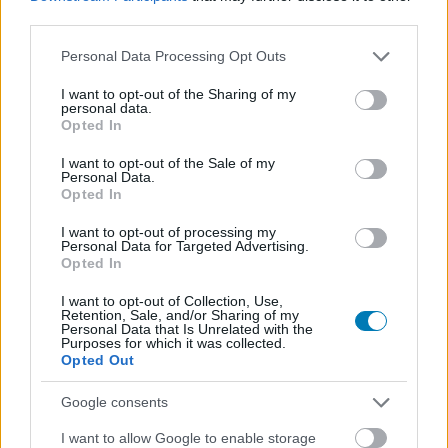
AMI NEM TETSZETT
third parties.
Please note that this website/app uses one or more Google
Personal Data Processing Opt Outs
services and may gather and store information including but
not limited to your visit or usage behaviour. You may click to
I want to opt-out of the Sharing of my
personal data.
grant or deny consent to Google and its third-party tags to
Opted In
use your data for below specified purposes in below Google
consent section.
I want to opt-out of the Sale of my
Personal Data.
Opted In
I want to opt-out of processing my
Personal Data for Targeted Advertising.
Opted In
Hozzászólások
I want to opt-out of Collection, Use,
Retention, Sale, and/or Sharing of my
Personal Data that Is Unrelated with the
Purposes for which it was collected.
Ingyen tölthetsz most le egy
Opted Out
nagyon fura játékot a Steamről
Google consents
I want to allow Google to enable storage