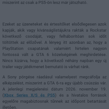
miszerint az csak a PS5-ön lesz már játszható.
Ezeket az üzeneteket és értesítőket elsődlegesen azok
kapják, akik vagy kívánságlistájukra rakták a Rockstar
következő csodáját, vagy felháborítóan sok időt
töltöttek az előzővel. A lényeg itt azonban az, hogy a
PlayStation csapatának valamiért hirtelen nagyon
fontossá vált a GTA 6 közelségének meghirdetése.
Nincs kizárva, hogy a következő néhány napban egy új
trailer vagy játékmenet bemutató is várhat ránk.
A Sony pörgése ráadásul valamelyest megcáfolja az
elképzelést, miszerint a GTA 6-ra egy újabb csúszás vár.
A jelenlegi megjelenési dátum 2026. november 19.
(
Xbox Series X/S és PS5
) és a hivatalos források
egyelőre magabiztosnak tűnnek az időpont betartását
illetően.