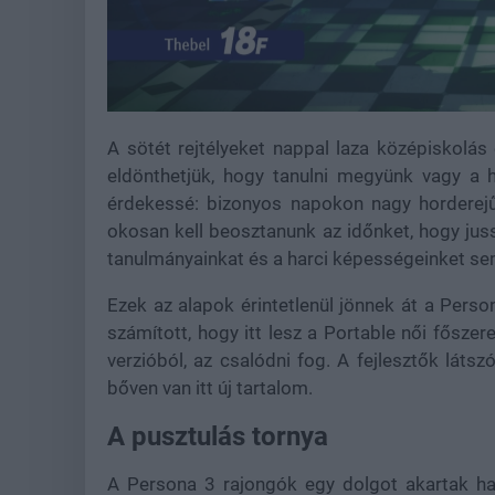
A sötét rejtélyeket nappal laza középiskolás é
eldönthetjük, hogy tanulni megyünk vagy a 
érdekessé: bizonyos napokon nagy horderej
okosan kell beosztanunk az időnket, hogy jus
tanulmányainkat és a harci képességeinket s
Ezek az alapok érintetlenül jönnek át a Perso
számított, hogy itt lesz a Portable női főszer
verzióból, az csalódni fog. A fejlesztők látsz
bőven van itt új tartalom.
A pusztulás tornya
A Persona 3 rajongók egy dolgot akartak ha