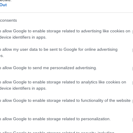
Out
A
consents
o allow Google to enable storage related to advertising like cookies on
evice identifiers in apps.
o allow my user data to be sent to Google for online advertising
s.
i nem stimmel a világgal: mindennap, pontban éjfél után
zött, amit csak a kiválasztottak tudnak megélni. Az
to allow Google to send me personalized advertising.
kat pedig szörnyetegek járják. A főhősünknek ez nem
ál az új lakhelyére, miközben a lábával vérben tocsog
o allow Google to enable storage related to analytics like cookies on
evice identifiers in apps.
n aztán egy titkos társaság fogad, akikkel megpróbáljuk
n szabadulhatunk meg tőle, és menthetjük meg az
o allow Google to enable storage related to functionality of the website
o allow Google to enable storage related to personalization.
our alatt az iskolánk helyére kerülő hatalmas torony.
o allow Google to enable storage related to security, including