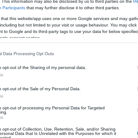
. This information may also be disclosed by us to third parties on the
IA
Participants
that may further disclose it to other third parties.
 a Persona 4 igazság utáni hajszája, vagy a Persona 5
 vág fejbe minket a játék: az időd véges. Minden ember
 that this website/app uses one or more Google services and may gath
including but not limited to your visit or usage behaviour. You may click 
megmondani neked, hogy mi a létezésed értelme. Olyan
 to Google and its third-party tags to use your data for below specifi
 foglalkozni tinédzserkorunk környékén, a Persona 3
ogle consent section.
formában birkózhassunk meg az emberi természet
l Data Processing Opt Outs
o opt-out of the Sharing of my personal data.
In
o opt-out of the Sale of my Personal Data.
In
to opt-out of processing my Personal Data for Targeted
ing.
In
o opt-out of Collection, Use, Retention, Sale, and/or Sharing
ersonal Data that Is Unrelated with the Purposes for which it
lected.