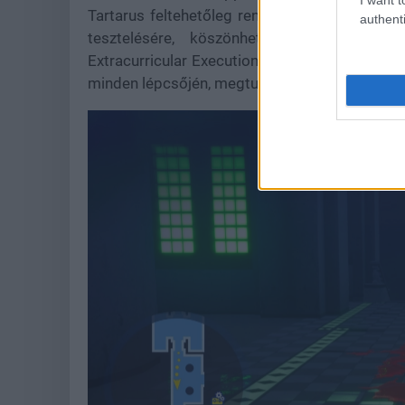
Tartarus feltehetőleg rengeteg titkot rejt, r
authenti
tesztelésére, köszönhetően a számtalan,
Extracurricular Execution Squad - a szupercsa
minden lépcsőjén, megtudja, mi van odabent, és 