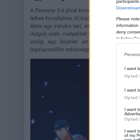
participants
Downstream 
A Persona 3-é jóval komolyabb történet, mint
lelkes forradalma. Itt bizony kemény üzenettel
Please note
information 
élete egy irányba tart, és senki sem fogja 
deny consent
dolgok ezek, melyekkel mindnyájan elkezdünk
in below Go
pedig egy kísérlet arra, hogy játékos 
legalapvetőbb nehézségeivel.
Persona
I want t
Opted 
I want t
Opted 
I want 
Advertis
Opted 
I want t
of my P
was col