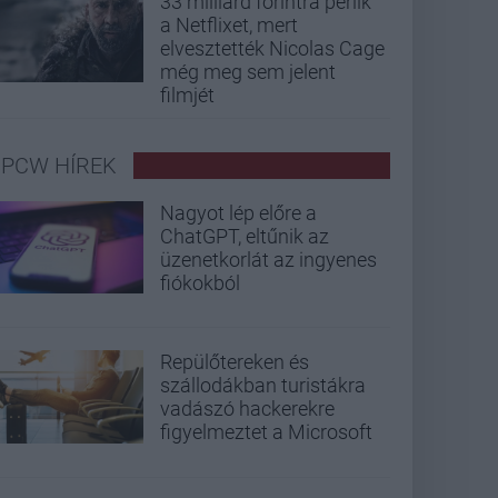
33 milliárd forintra perlik
a Netflixet, mert
elvesztették Nicolas Cage
még meg sem jelent
filmjét
PCW HÍREK
Nagyot lép előre a
ChatGPT, eltűnik az
üzenetkorlát az ingyenes
fiókokból
Repülőtereken és
szállodákban turistákra
vadászó hackerekre
figyelmeztet a Microsoft