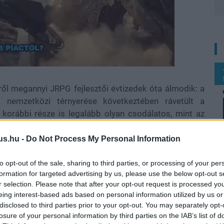
ről megannyi JRPG fejlesztői évtizedek óta álmodik: a
a nemzetközi térnyerése következtében rávetült a
 korábbi része is legalább olyan csodálatos, mint az
ár alapvetően senkit sem zavarna a Persona 4 vagy a
e a játékélmény fájdalmasan elavult.
us.hu -
Do Not Process My Personal Information
, de a Persona 3-nál bonyolultabb a helyzet. Abból két
to opt-out of the sale, sharing to third parties, or processing of your per
r az utóbbi tartalmilag jóval gazdagabb, az előbbi
formation for targeted advertising by us, please use the below opt-out s
yzott egy, a két kiadás előnyeit ötvöző verzió, ám a
r selection. Please note that after your opt-out request is processed y
eing interest-based ads based on personal information utilized by us or
disclosed to third parties prior to your opt-out. You may separately opt-
losure of your personal information by third parties on the IAB’s list of