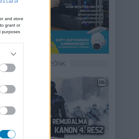
B’s List of
er and store
to grant or
ed purposes
LEGFRISSEBB VIDEÓNK