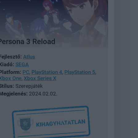
Persona 3 Reload
Fejlesztő:
Atlus
Kiadó:
SEGA
Platform:
PC
,
PlayStation 4
,
PlayStation 5
,
Xbox One
,
Xbox Series X
Stílus:
Szerepjáték
Megjelenés:
2024.02.02.