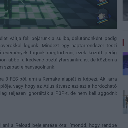
let váltja fel: bejárunk a suliba, délutánonként pedig
haverokkal lógunk. Mindezt egy naptárrendszer teszi
ű események fognak megtörténni, ezek között pedig
son abból a kedvenc osztálytársainkra is, de közben a
em szabad elhanyagolnunk.
na 3 FES-ből, ami a Remake alapját is képezi. Aki arra
eplője, vagy hogy az Atlus átvesz ezt-azt a hordozható
ólag teljesen ignorálták a P3P-t, de nem kell aggódni:
llani a Reload bejelentése óta: "mondd, hogy rendbe