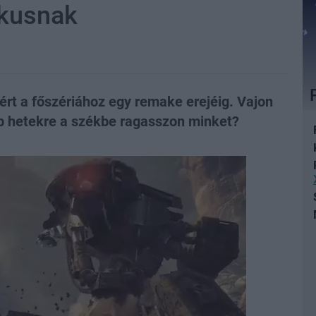
ikusnak
ért a főszériához egy remake erejéig. Vajon
b hetekre a székbe ragasszon minket?