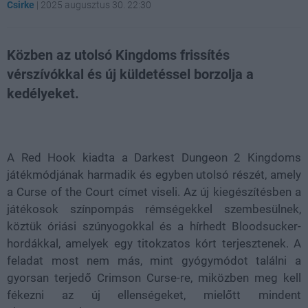
Csirke
|
2025 augusztus 30. 22:30
Közben az utolsó Kingdoms frissítés
vérszívókkal és új küldetéssel borzolja a
kedélyeket.
Loaded
:
Unmute
21.86%
A Red Hook kiadta a Darkest Dungeon 2 Kingdoms
játékmódjának harmadik és egyben utolsó részét, amely
a Curse of the Court címet viseli. Az új kiegészítésben a
játékosok színpompás rémségekkel szembesülnek,
köztük óriási szúnyogokkal és a hírhedt Bloodsucker-
hordákkal, amelyek egy titokzatos kórt terjesztenek. A
feladat most nem más, mint gyógymódot találni a
gyorsan terjedő Crimson Curse-re, miközben meg kell
fékezni az új ellenségeket, mielőtt mindent