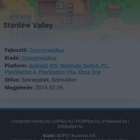
Stardew Valley
Fejlesztő:
ConcernedApe
Kiadó:
ConcernedApe
Platform:
Android
,
iOS
,
Nintendo Switch
,
PC
,
PlayStation 4
,
PlayStation Vita
,
Xbox One
Stílus:
Szerepjáték, Szimulátor
Megjelenés:
2016.02.26.
ComputerTrends.hu
|
GSPlus.hu
|
PCWPlus.hu
|
Puliwood.hu
|
Zoldpalya.hu
Kiadó:
BDPST Business Kft.