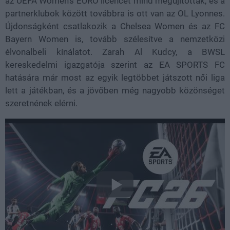
az UEFA Women's EURO licencét mind megújították, és a
partnerklubok között továbbra is ott van az OL Lyonnes.
Újdonságként csatlakozik a Chelsea Women és az FC
Bayern Women is, tovább szélesítve a nemzetközi
élvonalbeli kínálatot. Zarah Al Kudcy, a BWSL
kereskedelmi igazgatója szerint az EA SPORTS FC
hatására már most az egyik legtöbbet játszott női liga
lett a játékban, és a jövőben még nagyobb közönséget
szeretnének elérni.