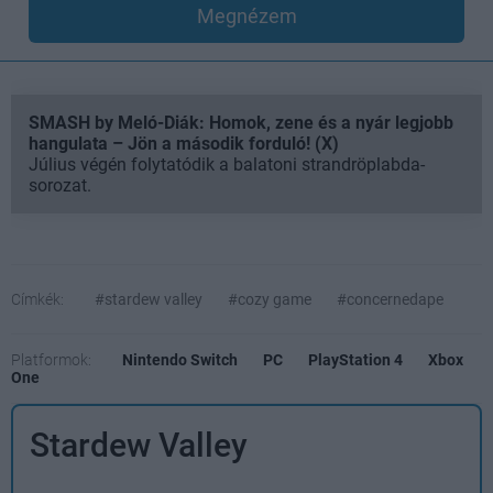
Megnézem
SMASH by Meló-Diák: Homok, zene és a nyár legjobb
hangulata – Jön a második forduló! (X)
Július végén folytatódik a balatoni strandröplabda-
sorozat.
Címkék:
#stardew valley
#cozy game
#concernedape
Platformok:
Nintendo Switch
PC
PlayStation 4
Xbox
One
Stardew Valley