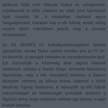
játékost, több mint hétszáz klubot és válogatottat,
százhúsznál is több stadiont és több mint harmincöt
ligát vonultat fel. A kínálatban ráadásul egyre
hangsúlyosabb szerepet kap a női futball, amely eddig
sosem látott mértékben jelenik meg a sorozat
történetében.
Az EA SPORTS FC futballpartnerségekért felelős
igazgatója, James Taylor szerint minden, ami az FC 26-
ba bekerült, a rajongók kérésére és visszajelzéseire épül.
Ezt bizonyítják a közönség által régóta hiányolt
stadionok, például a Stadio Diego Armando Maradona
Nápolyban, vagy a két visszatérő kedvenc, a Bayern
München otthona, az Allianz Arena, valamint a török
Beşiktaş Tüpraş Stadyumu. A fejlesztők az élő futball
sokszínűségét és hitelességét próbálják átültetni a
digitális térbe, hogy mindenki valóban úgy érezze, a saját
klubját irányítja.