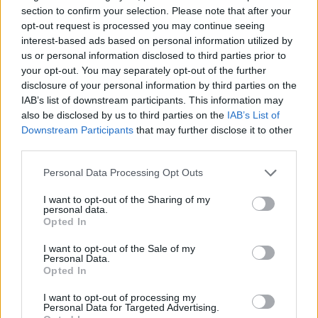
Feliratkozom
section to confirm your selection. Please note that after your
opt-out request is processed you may continue seeing
interest-based ads based on personal information utilized by
us or personal information disclosed to third parties prior to
your opt-out. You may separately opt-out of the further
SMASH by Meló-Diák: Homok, zene és a nyár legjobb
disclosure of your personal information by third parties on the
hangulata – Jön a második forduló! (X)
Július végén folytatódik a balatoni strandröplabda-
IAB’s list of downstream participants. This information may
sorozat.
also be disclosed by us to third parties on the
IAB’s List of
Downstream Participants
that may further disclose it to other
third parties.
Please note that this website/app uses one or more Google
Personal Data Processing Opt Outs
services and may gather and store information including but
Címkék:
#electronic arts
#ea sports fc 26
#foci
not limited to your visit or usage behaviour. You may click to
I want to opt-out of the Sharing of my
personal data.
#labdarúgás
grant or deny consent to Google and its third-party tags to
Opted In
use your data for below specified purposes in below Google
consent section.
I want to opt-out of the Sale of my
Platformok:
Nintendo Switch
Nintendo Switch 2
PC
Personal Data.
PlayStation 4
PlayStation 5
Xbox One
Xbox Series X
Opted In
I want to opt-out of processing my
Personal Data for Targeted Advertising.