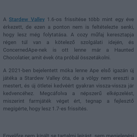
Loaded
:
Unmute
39.94%
A
Stardew Valley
1.6-os frissítése több mint egy éve
érkezett, de ezen a ponton nem is feltételezte senki,
hogy lesz még folytatása. A cozy műfaj keresztapja
régen túl van a kötelező szolgálati idején, és
ConcernedApe-nek is ott lenne már a Haunted
Chocolatier, amit évek óta próbál összetákolni.
A 2021-ben bejelentett móka lenne Ape első igazán új
játéka a Stardew Valley óta, de a völgy nem ereszti a
mestert, és új ötletei kedvéért gyakran vissza-vissza jár
kedvencéhez. Megcáfolva a népszerű elképzelést,
miszerint farmjáték véget ért, tegnap a fejlesztő
megígérte, hogy lesz 1.7-es frissítés.
Egyelőre nem kínált se tartalmi leírást, sem megjelenési