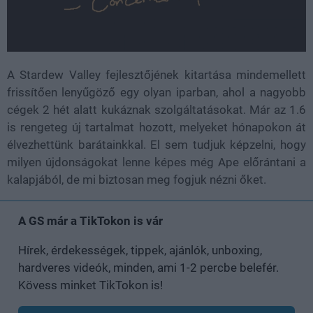
A Stardew Valley fejlesztőjének kitartása mindemellett
frissítően lenyűgöző egy olyan iparban, ahol a nagyobb
cégek 2 hét alatt kukáznak szolgáltatásokat. Már az 1.6
is rengeteg új tartalmat hozott, melyeket hónapokon át
élvezhettünk barátainkkal. El sem tudjuk képzelni, hogy
milyen újdonságokat lenne képes még Ape előrántani a
kalapjából, de mi biztosan meg fogjuk nézni őket.
A GS már a TikTokon is vár
Hírek, érdekességek, tippek, ajánlók, unboxing,
hardveres videók, minden, ami 1-2 percbe belefér.
Kövess minket TikTokon is!