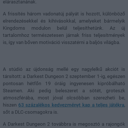
elárasztanának.
A frissítés három vadonatúj pályát is hozott, különböző
elrendezésekkel és kihívásokkal, amelyeket bármelyik
Kingdoms modulon belül teljesíthetünk. Az új
tartalomhoz természetesen járnak friss teljesítmények
is, így van bőven motiváció visszatérni a baljós világba.
A stúdió az újdonság mellé egy nagylelkű akciót is
társított: a Darkest Dungeon 2 szeptember 1-ig, egészen
pontosan hétfőn 19 óráig ingyenesen kipróbálható
Steamen. Aki pedig beleszeret a sötét, groteszk
atmoszférába, most jóval olcsóbban szerezheti be,
hiszen
63 százalékos kedvezményt kap a teljes játékra
,
sőt a DLC-csomagokra is.
A Darkest Dungeon 2 továbbra is megosztó a rajongók