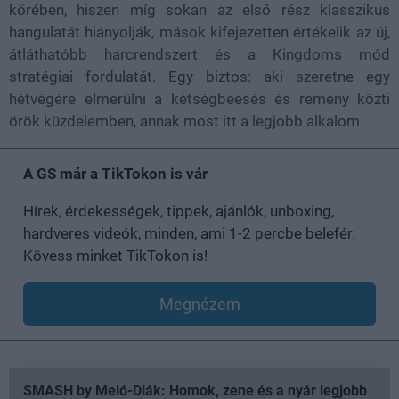
körében, hiszen míg sokan az első rész klasszikus
hangulatát hiányolják, mások kifejezetten értékelik az új,
átláthatóbb harcrendszert és a Kingdoms mód
stratégiai fordulatát. Egy biztos: aki szeretne egy
hétvégére elmerülni a kétségbeesés és remény közti
örök küzdelemben, annak most itt a legjobb alkalom.
A GS már a TikTokon is vár
Hírek, érdekességek, tippek, ajánlók, unboxing,
hardveres videók, minden, ami 1-2 percbe belefér.
Kövess minket TikTokon is!
Megnézem
SMASH by Meló-Diák: Homok, zene és a nyár legjobb