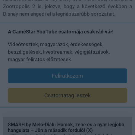
Zootropolis 2 is, jelezve, hogy a következő években a
Disney nem engedi el a legnépszerűbb sorozatait.
A GameStar YouTube csatornája csak rád vár!
Videótesztek, magyarázók, érdekességek,
beszélgetések, livestreamek, végigjátszások,
magyar feliratos előzetesek.
Feliratkozom
Csatornatag leszek
SMASH by Meló-Diák: Homok, zene és a nyár legjobb
hangulata – Jön a második forduló! (X)