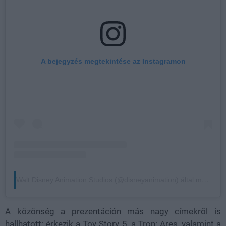
A bejegyzés megtekintése az Instagramon
Walt Disney Animation Studios (@disneyanimation) által megosztott bejegyzés
A közönség a prezentáción más nagy címekről is
hallhatott: érkezik a Toy Story 5, a Tron: Ares, valamint a