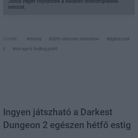
Július végén folytatódik a balatoni strandröplabda-
sorozat.
Címkék:
#disney
#20th centuries animation
#jégkorszak
6
#ice age 6: boiling point
Ingyen játszható a Darkest
Dungeon 2 egészen hétfő estig