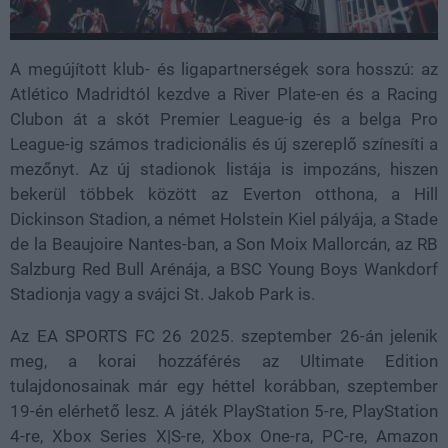
A megújított klub- és ligapartnerségek sora hosszú: az
Atlético Madridtól kezdve a River Plate-en és a Racing
Clubon át a skót Premier League-ig és a belga Pro
League-ig számos tradicionális és új szereplő színesíti a
mezőnyt. Az új stadionok listája is impozáns, hiszen
bekerül többek között az Everton otthona, a Hill
Dickinson Stadion, a német Holstein Kiel pályája, a Stade
de la Beaujoire Nantes-ban, a Son Moix Mallorcán, az RB
Salzburg Red Bull Arénája, a BSC Young Boys Wankdorf
Stadionja vagy a svájci St. Jakob Park is.
Az EA SPORTS FC 26 2025. szeptember 26-án jelenik
meg, a korai hozzáférés az Ultimate Edition
tulajdonosainak már egy héttel korábban, szeptember
19-én elérhető lesz. A játék PlayStation 5-re, PlayStation
4-re, Xbox Series X|S-re, Xbox One-ra, PC-re, Amazon