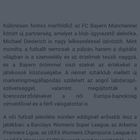
Különösen fontos mérföldkő az FC Bayern Münchennel
kötött új partnerség, amelyet a klub ügyvezető alelnöke,
Michael Diederich is nagy lelkesedéssel üdvözölt. Mint
mondta, a futballt nemcsak a pályán, hanem a digitális
világban is a szenvedély és az érzelmek teszik naggyá,
és a Bayern örömmel viszi ezeket az értékeket a
játékosok közösségébe. A német sztárklub mellett új
marketingmegállapodás született az angol labdarúgó-
szövetséggel, valamint megújították a
licencszerződéseket a női Európa-bajnokság
címvédőivel és a férfi válogatottal is.
A női futball jelenléte minden eddiginél erősebb lesz a
játékban: a Barclays Women's Super League, az Arkema
Première Ligue, az UEFA Women's Champions League és