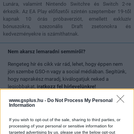
Lunára, valamint Nintendo Switchre és Switch 2-re
érkezik. Az EA Play előfizetői szintén szeptember 19-től
kapnak 10 órás próbaverziót, emellett exkluzív
bónuszokra, szezonális Draft zsetonokra és
kedvezményekre is számíthatnak.
Nem akarsz lemaradni semmiről?
Rengeteg hír és cikk vár rád, lehet, hogy éppen nem
jön szembe GSO-n vagy a social médiában. Segítünk,
hogy naprakész maradj, kiválogatjuk neked a
legjobbakat,
iratkozz fel hírlevelünkre!
www.gsplus.hu -
Do Not Process My Personal
Information
Kijelentem, hogy az
adatkezelési nyilatkozat
tartalmát
megismertem és azt elfogadom.
If you wish to opt-out of the sale, sharing to third parties, or
processing of your personal or sensitive information for
targeted advertising by us, please use the below opt-out