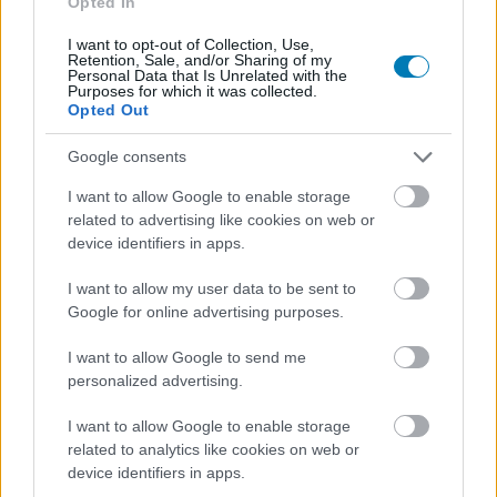
Opted In
I want to opt-out of Collection, Use,
Retention, Sale, and/or Sharing of my
Personal Data that Is Unrelated with the
Purposes for which it was collected.
Megkapta végleges címét és
Opted Out
premierdátumát a Jégkorszak 6
Google consents
I want to allow Google to enable storage
related to advertising like cookies on web or
Chavalier
|
2025 augusztus 31. 13:01
device identifiers in apps.
I want to allow my user data to be sent to
A közönségkedvenc karakterek és az őket
Google for online advertising purposes.
megszólaltató színészek is visszatérnek a
I want to allow Google to send me
régóta várt folytatásban.
personalized advertising.
Loaded
:
Unmute
21.86%
I want to allow Google to enable storage
related to analytics like cookies on web or
A Disney és a 20th Century Animation
már 2024
device identifiers in apps.
novemberében megerősítette
, hogy készül a hatodik