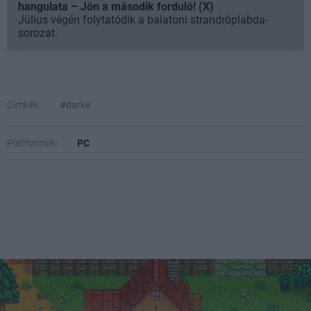
hangulata – Jön a második forduló! (X)
Július végén folytatódik a balatoni strandröplabda-
sorozat.
Címkék:
#darke
Platformok:
PC