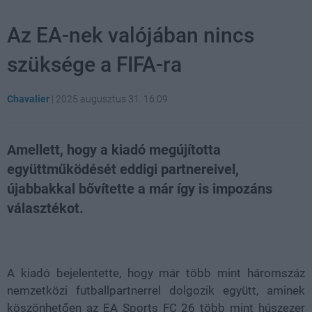
Az EA-nek valójában nincs
szüksége a FIFA-ra
Chavalier
|
2025 augusztus 31. 16:09
Amellett, hogy a kiadó megújította
együttműködését eddigi partnereivel,
újabbakkal bővítette a már így is impozáns
választékot.
Loaded
:
Unmute
21.86%
A kiadó bejelentette, hogy már több mint háromszáz
nemzetközi futballpartnerrel dolgozik együtt, aminek
köszönhetően az EA Sports FC 26 több mint húszezer