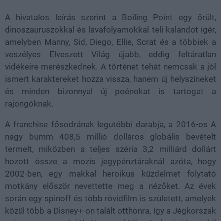
A hivatalos leírás szerint a Boiling Point egy őrült,
dinoszauruszokkal és lávafolyamokkal teli kalandot ígér,
amelyben Manny, Sid, Diego, Ellie, Scrat és a többiek a
veszélyes Elveszett Világ újabb, eddig feltáratlan
vidékeire merészkednek. A történet tehát nemcsak a jól
ismert karaktereket hozza vissza, hanem új helyszíneket
és minden bizonnyal új poénokat is tartogat a
rajongóknak.
A franchise fősodrának legutóbbi darabja, a 2016-os A
nagy bumm 408,5 millió dolláros globális bevételt
termelt, miközben a teljes széria 3,2 milliárd dollárt
hozott össze a mozis jegypénztáraknál azóta, hogy
2002-ben, egy makkal heroikus küzdelmet folytató
motkány először nevettette meg a nézőket. Az évek
során egy spinoff és több rövidfilm is született, amelyek
közül több a Disney+-on talált otthonra, így a Jégkorszak