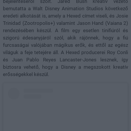
bejelentéséről szólt. Jared Bush kreatív vezető
bemutatta a Walt Disney Animation Studios következő
eredeti alkotását is, amely a Hexed címet viseli, és Josie
Trinidad (Zootropolis+) valamint Jason Hand (Vaiana 2)
rendezésében készül. A film egy esetlen tinifiúról és
szigorú édesanyjáról szól, akik rájönnek, hogy a fiú
furcsaságai valójában mágikus erők, és ettől az egész
világuk a feje tetejére áll. A Hexed producerei Roy Conli
és Juan Pablo Reyes Lancaster-Jones lesznek, így
biztosra vehető, hogy a Disney a megszokott kreatív
erősségekkel készül.