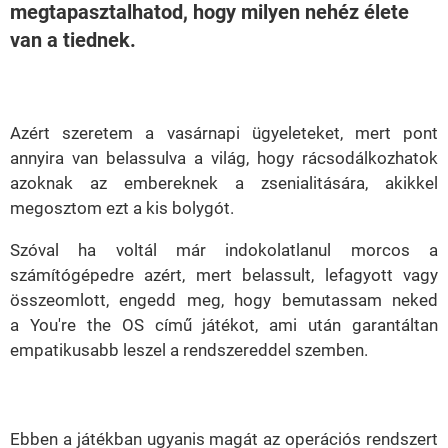
megtapasztalhatod, hogy milyen nehéz élete
van a tiednek.
Loaded
:
Unmute
38.25%
Azért szeretem a vasárnapi ügyeleteket, mert pont
annyira van belassulva a világ, hogy rácsodálkozhatok
azoknak az embereknek a zsenialitására, akikkel
megosztom ezt a kis bolygót.
Szóval ha voltál már indokolatlanul morcos a
számítógépedre azért, mert belassult, lefagyott vagy
összeomlott, engedd meg, hogy bemutassam neked
a
You're the OS
című játékot, ami után garantáltan
empatikusabb leszel a rendszereddel szemben.
Ebben a játékban ugyanis magát az operációs rendszert