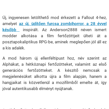
Loaded
:
Unmute
21.65%
Új, ingyenesen letölthető mod érkezett a
Fallout 4
-hez,
amelyet
az új, üdítően furcsa zombihorror, a
28 évvel
később
inspirált. Az
Anderson2888
néven ismert
modder alkotása a film fertőzöttjeit ülteti át a
posztapokaliptikus RPG-be, aminek meglepően jól áll ez
a kis adalék.
A mod három új ellenféltípust hoz, név szerint az
Alphákat
, a
hétköznapi fertőzötteket
, valamint az
első
generációs
fertőzötteket. A készítő nemcsak a
megjelenésüket alkotta újra a film alapján, hanem a
hangjaikat is közvetlenül a mozifilmből emelte át, így
jóval autentikusabb élményt nyújtanak.