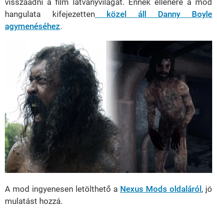
visszaadni a film látványvilágát. Ennek ellenére a mod
hangulata kifejezetten
közel áll Danny Boyle
agymenéséhez
.
A mod ingyenesen letölthető a
Nexus Mods oldaláról
, jó
mulatást hozzá.