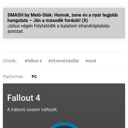
SMASH by Meló-Diák: Homok, zene és a nyár legjobb
hangulata – Jön a második forduló! (X)
Július végén folytatódik a balatoni strandröplabda-
sorozat.
Címkék:
#fallout 4
#28 évvel később
#mod
Platformok:
PC
Fallout 4
A háború sosem változik.