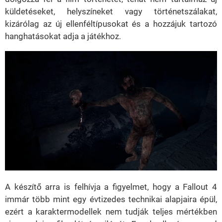
küldetéseket, helyszíneket vagy történetszálakat,
kizárólag az új ellenféltípusokat és a hozzájuk tartozó
hanghatásokat adja a játékhoz.
A készítő arra is felhívja a figyelmet, hogy a Fallout 4
immár több mint egy évtizedes technikai alapjaira épül,
ezért a karaktermodellek nem tudják teljes mértékben