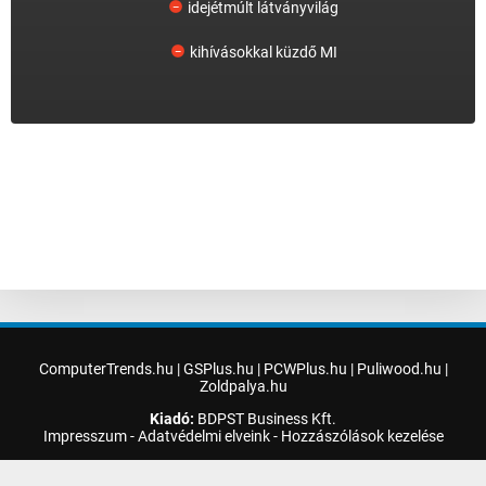
idejétmúlt látványvilág
kihívásokkal küzdő MI
ComputerTrends.hu
|
GSPlus.hu
|
PCWPlus.hu
|
Puliwood.hu
|
Zoldpalya.hu
Kiadó:
BDPST Business Kft.
Impresszum
-
Adatvédelmi elveink
-
Hozzászólások kezelése