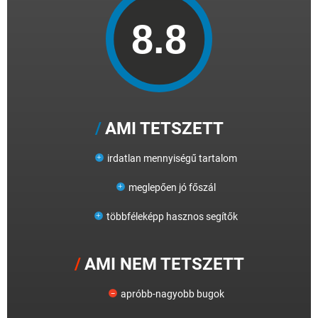
AMI TETSZETT
irdatlan mennyiségű tartalom
meglepően jó főszál
többféleképp hasznos segítők
AMI NEM TETSZETT
apróbb-nagyobb bugok