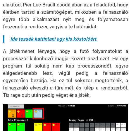
alakítod, Pier-Luc Brault csodájában az a feladatod, hogy
életben tartsd a számítógépet, miközben a felhasználó
egyre több alkalmazást nyit meg, és folyamatosan
feszegeti a rendszer, vagyis a te határaidat.
Ide tessék kattintani egy kis kóstolóért.
A játékmenet lényege, hogy a futó folyamatokat a
processzor különböző magjai között oszd szét. Ha egy
program túl sokáig nem kap processzoridőt, egyre
elégedetlenebb lesz, végül pedig a felhasználó
egyszerűen bezárja. Ha ez túl sokszor megtörténik, a
felhasználó elveszíti a türelmét, és kilép a rendszerből.
Tíz rage quit után pedig véget ér a játék.