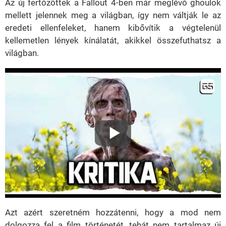
Az új fertőzöttek a Fallout 4-ben már meglévő ghoulok
mellett jelennek meg a világban, így nem váltják le az
eredeti ellenfeleket, hanem kibővítik a végtelenül
kellemetlen lények kínálatát, akikkel összefuthatsz a
világban.
Azt azért szeretném hozzátenni, hogy a mod nem
dolgozza fel a film történetét, tehát nem tartalmaz új