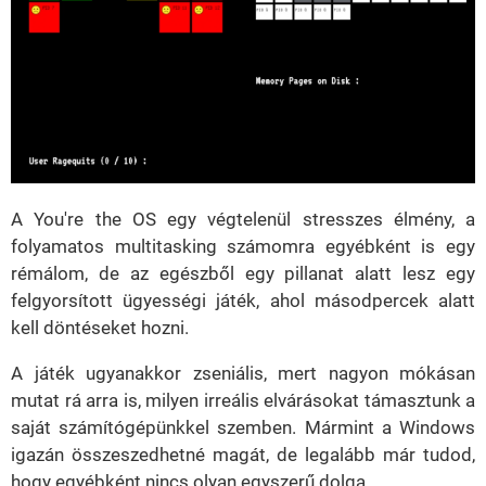
A You're the OS egy végtelenül stresszes élmény, a
folyamatos multitasking számomra egyébként is egy
rémálom, de az egészből egy pillanat alatt lesz egy
felgyorsított ügyességi játék, ahol másodpercek alatt
kell döntéseket hozni.
A játék ugyanakkor zseniális, mert nagyon mókásan
mutat rá arra is, milyen irreális elvárásokat támasztunk a
saját számítógépünkkel szemben. Mármint a Windows
igazán összeszedhetné magát, de legalább már tudod,
hogy egyébként nincs olyan egyszerű dolga.