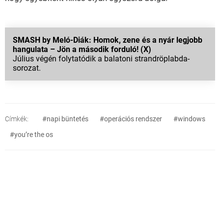
SMASH by Meló-Diák: Homok, zene és a nyár legjobb
hangulata – Jön a második forduló! (X)
Július végén folytatódik a balatoni strandröplabda-
sorozat.
Címkék:
#napi büntetés
#operációs rendszer
#windows
#you’re the os