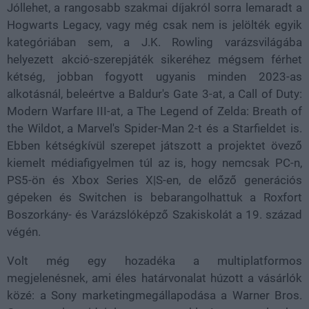
Jóllehet, a rangosabb szakmai díjakról sorra lemaradt a
Hogwarts Legacy, vagy még csak nem is jelölték egyik
kategóriában sem, a J.K. Rowling varázsvilágába
helyezett akció-szerepjáték sikeréhez mégsem férhet
kétség, jobban fogyott ugyanis minden 2023-as
alkotásnál, beleértve a Baldur's Gate 3-at, a Call of Duty:
Modern Warfare III-at, a The Legend of Zelda: Breath of
the Wildot, a Marvel's Spider-Man 2-t és a Starfieldet is.
Ebben kétségkívül szerepet játszott a projektet övező
kiemelt médiafigyelmen túl az is, hogy nemcsak PC-n,
PS5-ön és Xbox Series X|S-en, de előző generációs
gépeken és Switchen is bebarangolhattuk a Roxfort
Boszorkány- és Varázslóképző Szakiskolát a 19. század
végén.
Volt még egy hozadéka a multiplatformos
megjelenésnek, ami éles határvonalat húzott a vásárlók
közé: a Sony marketingmegállapodása a Warner Bros.