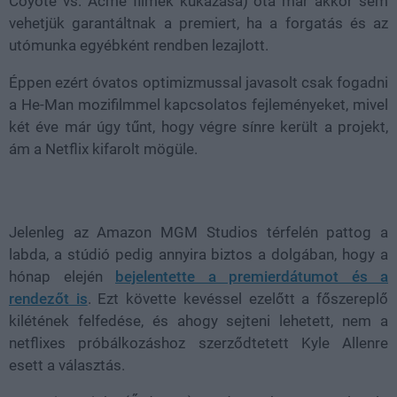
Coyote vs. Acme filmek kukázása) óta már akkor sem
vehetjük garantáltnak a premiert, ha a forgatás és az
utómunka egyébként rendben lezajlott.
Éppen ezért óvatos optimizmussal javasolt csak fogadni
a He-Man mozifilmmel kapcsolatos fejleményeket, mivel
két éve már úgy tűnt, hogy végre sínre került a projekt,
ám a Netflix kifarolt mögüle.
Jelenleg az Amazon MGM Studios térfelén pattog a
labda, a stúdió pedig annyira biztos a dolgában, hogy a
hónap elején
bejelentette a premierdátumot és a
rendezőt is
. Ezt követte kevéssel ezelőtt a főszereplő
kilétének felfedése, és ahogy sejteni lehetett, nem a
netflixes próbálkozáshoz szerződtetett Kyle Allenre
esett a választás.