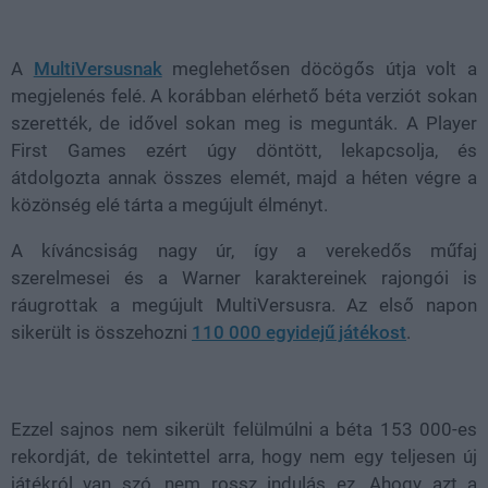
Loaded
:
Unmute
21.86%
A
MultiVersusnak
meglehetősen döcögős útja volt a
megjelenés felé. A korábban elérhető béta verziót sokan
szerették, de idővel sokan meg is megunták. A Player
First Games ezért úgy döntött, lekapcsolja, és
átdolgozta annak összes elemét, majd a héten végre a
közönség elé tárta a megújult élményt.
A kíváncsiság nagy úr, így a verekedős műfaj
szerelmesei és a Warner karaktereinek rajongói is
ráugrottak a megújult MultiVersusra. Az első napon
sikerült is összehozni
110 000 egyidejű játékost
.
Ezzel sajnos nem sikerült felülmúlni a béta 153 000-es
rekordját, de tekintettel arra, hogy nem egy teljesen új
játékról van szó, nem rossz indulás ez. Ahogy azt a