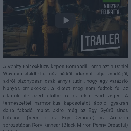
A Vanity Fair exkluzív képén Bombadil Toma azt a Daniel
Wayman alakította, név nélküli idegent látja vendégül,
akiről bizonyosan csak annyit tudni, hogy egy varázsló
hiányos emlékekkel, a kilétét még nem fedték fel az
alkotók, de azért utaltak rá az első évad végén. A
természettel harmonikus kapcsolatot ápoló, gyakran
dalra fakadó maiát, akire még az Egy Gyűrű sincs
hatással (sem ő az Egy Gyűrűre) az Amazon
sorozatában Rory Kinnear (Black Mirror, Penny Dreadful)