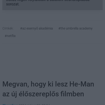
sorozat.
Címkék:
#az esernyő akadémia
#the umbrella academy
#netflix
Megvan, hogy ki lesz He-Man
az új élőszereplős filmben