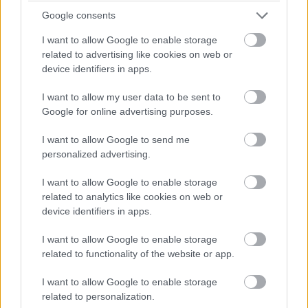
Hogwarts Legacy
Google consents
I want to allow Google to enable storage
related to advertising like cookies on web or
Biztos, hogy a Harry Potter minden rajongója
device identifiers in apps.
könnyező szemekkel járja majd a Roxfortot és
környékét.
I want to allow my user data to be sent to
Google for online advertising purposes.
I want to allow Google to send me
personalized advertising.
I want to allow Google to enable storage
related to analytics like cookies on web or
device identifiers in apps.
I want to allow Google to enable storage
Ami tetszett
related to functionality of the website or app.
I want to allow Google to enable storage
related to personalization.
elképesztő atmoszféra