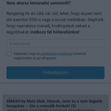
Nem akarsz lemaradni semmiről?
Rengeteg hír és cikk vár rád, lehet, hogy éppen nem
jön szembe GSO-n vagy a social médiában. Segítünk,
hogy naprakész maradj, kiválogatjuk neked a
legjobbakat,
iratkozz fel hírlevelünkre!
Kijelentem, hogy az
adatkezelési nyilatkozat
tartalmát
megismertem és azt elfogadom.
Feliratkozom
SMASH by Meló-Diák: Homok, zene és a nyár legjobb
hangulata – Jön a második forduló! (X)
Július végén folytatódik a balatoni strandröplabda-