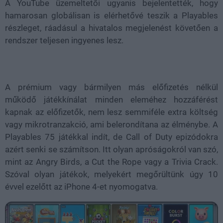
A YouTube üzemeltetői ugyanis bejelentették, hogy
hamarosan globálisan is elérhetővé teszik a Playables
részleget, ráadásul a hivatalos megjelenést követően a
rendszer teljesen ingyenes lesz.
A prémium vagy bármilyen más előfizetés nélkül
működő játékkínálat minden eleméhez hozzáférést
kapnak az előfizetők, nem lesz semmiféle extra költség
vagy mikrotranzakció, ami belerondítana az élménybe. A
Playables 75 játékkal indít, de Call of Duty epizódokra
azért senki se számítson. Itt olyan apróságokról van szó,
mint az Angry Birds, a Cut the Rope vagy a Trivia Crack.
Szóval olyan játékok, melyekért megőrültünk úgy 10
évvel ezelőtt az iPhone 4-et nyomogatva.