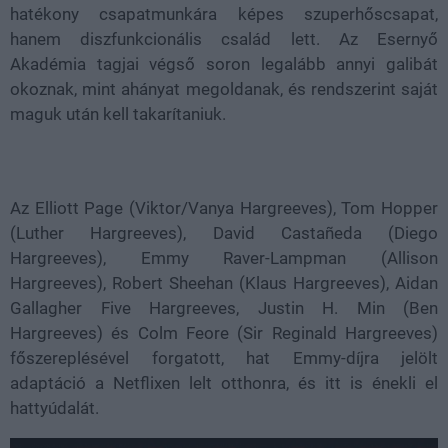
hatékony csapatmunkára képes szuperhőscsapat,
hanem diszfunkcionális család lett. Az Esernyő
Akadémia tagjai végső soron legalább annyi galibát
okoznak, mint ahányat megoldanak, és rendszerint saját
maguk után kell takarítaniuk.
Az Elliott Page (Viktor/Vanya Hargreeves), Tom Hopper
(Luther Hargreeves), David Castañeda (Diego
Hargreeves), Emmy Raver-Lampman (Allison
Hargreeves), Robert Sheehan (Klaus Hargreeves), Aidan
Gallagher Five Hargreeves, Justin H. Min (Ben
Hargreeves) és Colm Feore (Sir Reginald Hargreeves)
főszereplésével forgatott, hat Emmy-díjra jelölt
adaptáció a Netflixen lelt otthonra, és itt is énekli el
hattyúdalát.