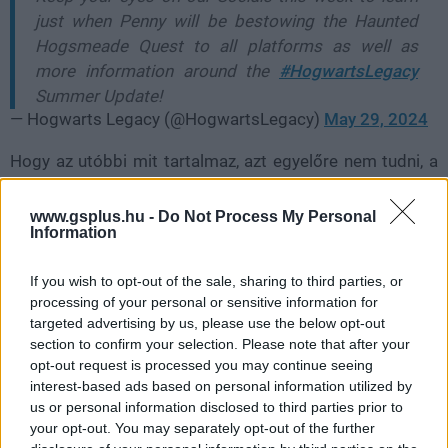
just when Penny will be bestowing the Haunted
Hogsmeade Quest to all platforms as well as
more information around the
#HogwartsLegacy
Summer Update!
— Hogwarts Legacy (@HogwartsLegacy)
May 29, 2024
Hogy az utóbbi mit tartalmaz, azt egyelőre nem tudni, a
maguktól értetődő hibajavításokon felül elsősorban
kényelmi funkciókra lehet számítani: a fotómódtól a New
www.gsplus.hu -
Do Not Process My Personal
Information
Game Plus opcióig bármi elképzelhető, ám arra vajmi
kevés az esély, hogy bekerüljön a sokak által hiányolt
If you wish to opt-out of the sale, sharing to third parties, or
kviddics.
processing of your personal or sensitive information for
targeted advertising by us, please use the below opt-out
A GS már a TikTokon is vár
section to confirm your selection. Please note that after your
opt-out request is processed you may continue seeing
Hírek, érdekességek, tippek, ajánlók, unboxing,
interest-based ads based on personal information utilized by
us or personal information disclosed to third parties prior to
hardveres videók, minden, ami 1-2 percbe belefér.
your opt-out. You may separately opt-out of the further
Kövess minket TikTokon is!