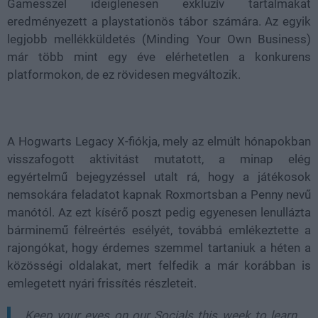
Gamesszel ideiglenesen exkluzív tartalmakat
eredményezett a playstationös tábor számára. Az egyik
legjobb mellékküldetés (Minding Your Own Business)
már több mint egy éve elérhetetlen a konkurens
platformokon, de ez rövidesen megváltozik.
A Hogwarts Legacy X-fiókja, mely az elmúlt hónapokban
visszafogott aktivitást mutatott, a minap elég
egyértelmű bejegyzéssel utalt rá, hogy a játékosok
nemsokára feladatot kapnak Roxmortsban a Penny nevű
manótól. Az ezt kísérő poszt pedig egyenesen lenullázta
bárminemű félreértés esélyét, továbbá emlékeztette a
rajongókat, hogy érdemes szemmel tartaniuk a héten a
közösségi oldalakat, mert felfedik a már korábban is
emlegetett nyári frissítés részleteit.
Keep your eyes on our Socials this week to learn