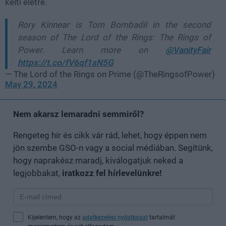
kelti életre.
Rory Kinnear is Tom Bombadil in the second
season of The Lord of the Rings: The Rings of
Power. Learn more on
@VanityFair
https://t.co/fV6qf1sN5G
— The Lord of the Rings on Prime (@TheRingsofPower)
May 29, 2024
Nem akarsz lemaradni semmiről?
Rengeteg hír és cikk vár rád, lehet, hogy éppen nem
jön szembe GSO-n vagy a social médiában. Segítünk,
hogy naprakész maradj, kiválogatjuk neked a
legjobbakat,
iratkozz fel hírlevelünkre!
Kijelentem, hogy az
adatkezelési nyilatkozat
tartalmát