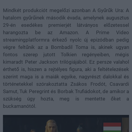
Mindkét produkciót megelőzi azonban A Gyűrűk Ura: A
hatalom gyűrűinek második évada, amelynek augusztus
29-én esedékes premierjét látványos előzetessel
harangozta be az Amazon. A Prime Video
streamingplatformra érkező nyolc új epizódban pedig
végre feltűnik az a Bombadil Toma is, akinek ugyan
fontos szerep jutott Tolkien regényeiben, mégis
kimaradt Peter Jackson trilógiájából. Ez persze valahol
érthető is, hiszen a rejtélyes figura, aki a feltételezések
szerint maga is a maiák egyike, nagyrészt dalokkal és
történetekkel szórakoztatta Zsákos Frodót, Csavardi
Samut, Tuk Peregrint és Borbak Trufiádokot, de amikor a
szükség úgy hozta, meg is mentette őket a
buckamanótól.