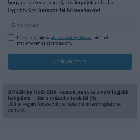
hogy naprakész maradj, kiválogatjuk neked a
legjobbakat,
iratkozz fel hírlevelünkre!
Kijelentem, hogy az
adatkezelési nyilatkozat
tartalmát
megismertem és azt elfogadom.
Feliratkozom
SMASH by Meló-Diák: Homok, zene és a nyár legjobb
hangulata – Jön a második forduló! (X)
Július végén folytatódik a balatoni strandröplabda-
sorozat.