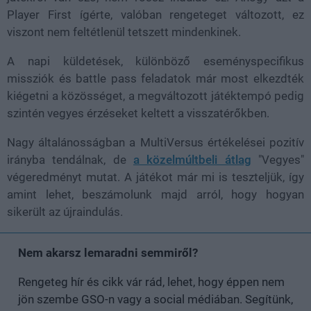
Player First ígérte, valóban rengeteget változott, ez
viszont nem feltétlenül tetszett mindenkinek.
A napi küldetések, különböző eseményspecifikus
missziók és battle pass feladatok már most elkezdték
kiégetni a közösséget, a megváltozott játéktempó pedig
szintén vegyes érzéseket keltett a visszatérőkben.
Nagy általánosságban a MultiVersus értékelései pozitív
irányba tendálnak, de
a közelmúltbeli átlag
"Vegyes"
végeredményt mutat. A játékot már mi is teszteljük, így
amint lehet, beszámolunk majd arról, hogy hogyan
sikerült az újraindulás.
Nem akarsz lemaradni semmiről?
Rengeteg hír és cikk vár rád, lehet, hogy éppen nem
jön szembe GSO-n vagy a social médiában. Segítünk,