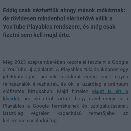
Eddig csak nézhettük ahogy mások mókáznak:
de rövidesen mindenhol elérhetővé válik a
YouTube Playables rendszere, és még csak
fizetni sem kell majd érte.
Loaded
:
Unmute
21.86%
Még 2023 szeptemberében kezdte el tesztelni a Google
a YouTube új ajánlatát. A Playables tulajdonképpen egy
játékkatalógus, aminek tartalmát eddig csak egyes
felhasználók élvezhettek, és ők is kizárólag a prémium
előfizetés birtokában. Majd hirtelen
véget is ért a
kísérlet
, ám aki attól tartott, hogy ezzel megy is a
Playables a Google termékeinek és szolgáltatásának
látszólag végtelen kapacitású temetőjébe, az
kellemesen csalódni fog.