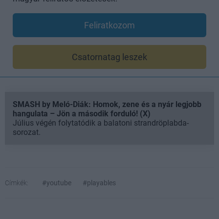
Feliratkozom
Csatornatag leszek
SMASH by Meló-Diák: Homok, zene és a nyár legjobb
hangulata – Jön a második forduló! (X)
Július végén folytatódik a balatoni strandröplabda-
sorozat.
Címkék:
#youtube
#playables