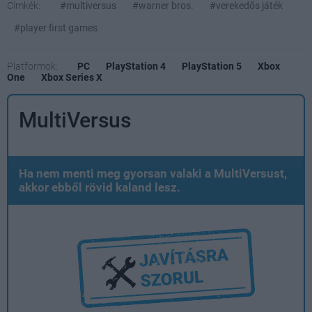
Címkék:
#multiversus
#warner bros.
#verekedős játék
#player first games
Platformok:
PC
PlayStation 4
PlayStation 5
Xbox
One
Xbox Series X
MultiVersus
Ha nem menti meg gyorsan valaki a MultiVersust,
akkor ebből rövid kaland lesz.