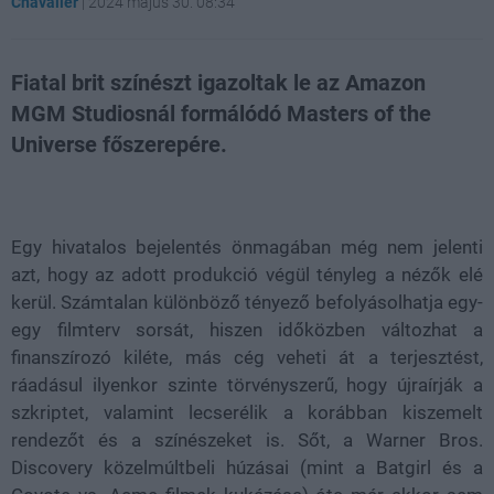
Chavalier
|
2024 május 30. 08:34
Fiatal brit színészt igazoltak le az Amazon
MGM Studiosnál formálódó Masters of the
Universe főszerepére.
Loaded
:
Unmute
21.86%
Egy hivatalos bejelentés önmagában még nem jelenti
azt, hogy az adott produkció végül tényleg a nézők elé
kerül. Számtalan különböző tényező befolyásolhatja egy-
egy filmterv sorsát, hiszen időközben változhat a
finanszírozó kiléte, más cég veheti át a terjesztést,
ráadásul ilyenkor szinte törvényszerű, hogy újraírják a
szkriptet, valamint lecserélik a korábban kiszemelt
rendezőt és a színészeket is. Sőt, a Warner Bros.
Discovery közelmúltbeli húzásai (mint a Batgirl és a