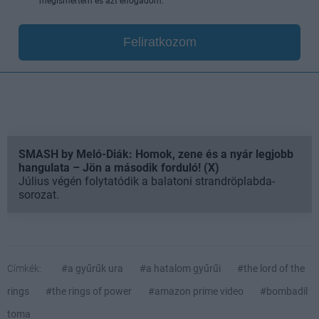
megismertem és azt elfogadom.
Feliratkozom
SMASH by Meló-Diák: Homok, zene és a nyár legjobb
hangulata – Jön a második forduló! (X)
Július végén folytatódik a balatoni strandröplabda-
sorozat.
Címkék:
#a gyűrűk ura
#a hatalom gyűrűi
#the lord of the
rings
#the rings of power
#amazon prime video
#bombadil
toma