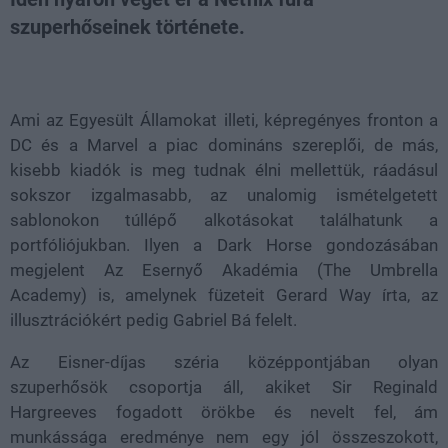
szuperhőseinek története.
Loaded
:
Unmute
41.63%
Ami az Egyesült Államokat illeti, képregényes fronton a
DC és a Marvel a piac domináns szereplői, de más,
kisebb kiadók is meg tudnak élni mellettük, ráadásul
sokszor izgalmasabb, az unalomig ismételgetett
sablonokon túllépő alkotásokat találhatunk a
portfóliójukban. Ilyen a Dark Horse gondozásában
megjelent Az Esernyő Akadémia (The Umbrella
Academy) is, amelynek füzeteit Gerard Way írta, az
illusztrációkért pedig Gabriel Bá felelt.
Az Eisner-díjas széria középpontjában olyan
szuperhősök csoportja áll, akiket Sir Reginald
Hargreeves fogadott örökbe és nevelt fel, ám
munkássága eredménye nem egy jól összeszokott,