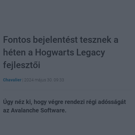
Fontos bejelentést tesznek a
héten a Hogwarts Legacy
fejlesztői
Chavalier
|
2024 május 30. 09:33
Úgy néz ki, hogy végre rendezi régi adósságát
az Avalanche Software.
Loaded
:
Unmute
21.86%