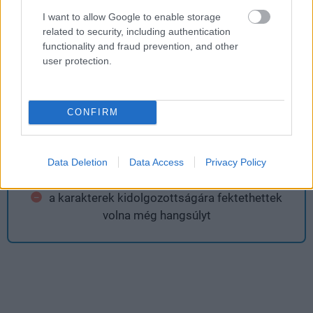
I want to allow Google to enable storage
rengeteg tartalom
related to security, including authentication
functionality and fraud prevention, and other
a számos varázsige miatt izgalmas harcok...
user protection.
Ami nem tetszett
CONFIRM
...amik néha a közelharci támadás hiánya
Data Deletion
Data Access
Privacy Policy
következtében nehézkesek
a karakterek kidolgozottságára fektethettek
volna még hangsúlyt