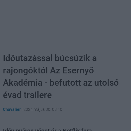
Időutazással búcsúzik a
rajongóktól Az Esernyő
Akadémia - befutott az utolsó
évad trailere
Chavalier
|
2024 május 30. 08:10
Idén nyáron véget ér a Netflix fura