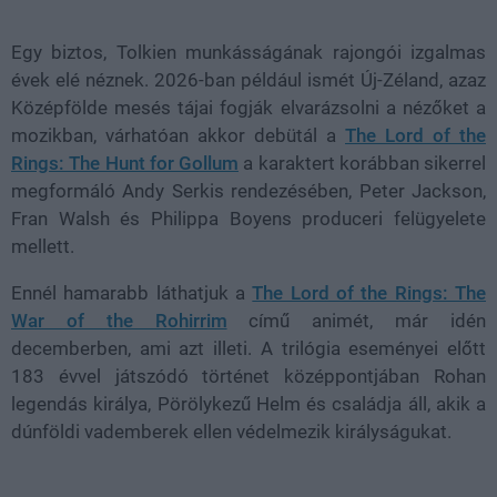
22.70%
Egy biztos, Tolkien munkásságának rajongói izgalmas
évek elé néznek. 2026-ban például ismét Új-Zéland, azaz
Középfölde mesés tájai fogják elvarázsolni a nézőket a
mozikban, várhatóan akkor debütál a
The Lord of the
Rings: The Hunt for Gollum
a karaktert korábban sikerrel
megformáló Andy Serkis rendezésében, Peter Jackson,
Fran Walsh és Philippa Boyens produceri felügyelete
mellett.
Ennél hamarabb láthatjuk a
The Lord of the Rings: The
War of the Rohirrim
című animét, már idén
decemberben, ami azt illeti. A trilógia eseményei előtt
183 évvel játszódó történet középpontjában Rohan
legendás királya, Pörölykezű Helm és családja áll, akik a
dúnföldi vademberek ellen védelmezik királyságukat.