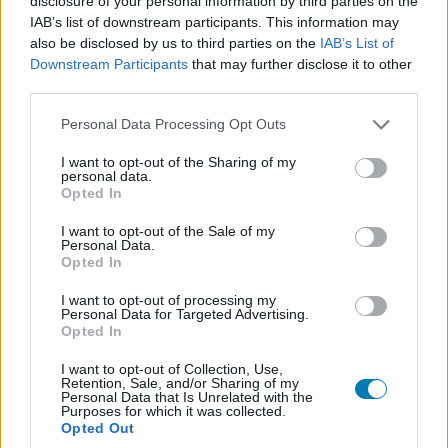
disclosure of your personal information by third parties on the
IAB’s list of downstream participants. This information may
Megnézem
also be disclosed by us to third parties on the
IAB’s List of
Downstream Participants
that may further disclose it to other
third parties.
Please note that this website/app uses one or more Google
Personal Data Processing Opt Outs
SMASH by Meló-Diák: Homok, zene és a nyár legjobb
services and may gather and store information including but
hangulata – Jön a második forduló! (X)
not limited to your visit or usage behaviour. You may click to
I want to opt-out of the Sharing of my
personal data.
Július végén folytatódik a balatoni strandröplabda-
grant or deny consent to Google and its third-party tags to
Opted In
sorozat.
use your data for below specified purposes in below Google
consent section.
I want to opt-out of the Sale of my
Personal Data.
Opted In
I want to opt-out of processing my
Címkék:
#warner bros. games
#hogwarts legacy
#harry
Personal Data for Targeted Advertising.
Opted In
potter
#j. k. rowling
#avalance software
#portkey games
I want to opt-out of Collection, Use,
Retention, Sale, and/or Sharing of my
Platformok:
Nintendo Switch
PC
PlayStation 4
Personal Data that Is Unrelated with the
PlayStation 5
Xbox One
Xbox Series X
Purposes for which it was collected.
Opted Out