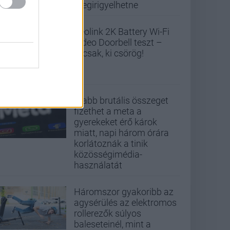
megirigyelhetne
Reolink 2K Battery Wi-Fi
Video Doorbell teszt –
Nicsak, ki csörög!
Újabb brutális összeget
fizethet a meta a
gyerekeket érő károk
miatt, napi három órára
korlátoznák a tinik
közösségimédia-
használatát
Háromszor gyakoribb az
agysérülés az elektromos
rollerezők súlyos
baleseteinél, mint a