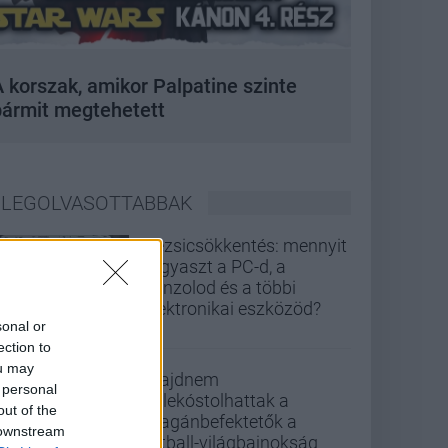
 korszak, amikor Palpatine szinte
bármit megtehetett
LEGOLVASOTTABBAK
Rezsicsökkentés: mennyit
fogyaszt a PC-d, a
konzolod és a többi
elektronikai eszközöd?
sonal or
ection to
ou may
Majdnem
 personal
belekóstolhattak a
out of the
magánbefektetők a
 downstream
futball-világbajnokság