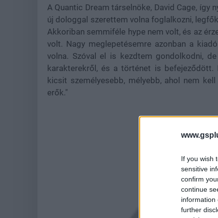
A Quantic Dream társelnöke, David Cage, így ny
új dologgal szerettem volna foglalkozni, legfők
Akkoriban semmiféle hype nem volt, és az érze
volt. Nagy meglepetésemre azonban a kiadókn
volna. Szóval el is kezdtem gondolkodni, d
karakterekről, és a történet is befejeződött
kicsit személyesebb, mélyebb, ahol nem kell
erők."
www.gspl
If you wish 
sensitive in
confirm you
continue se
information 
further disc