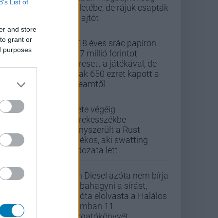
B’s List of
üzletébe, de rájuk csapták
az ajtót
er and store
to grant or
A 18 éves srác papíron
ed purposes
437 millió forintot
keresett a játékával, de
csak 650 ezret kapott a
Steamtől
Élete végéig
kerekesszékbe
kényszerült a Rust
játékos, aki swatting
áldozata lett
Vin Diesel azóta nem bírja
abbahagyni a sírást,
mióta elolvasta a Halálos
iramban 11
forgatókönyvét