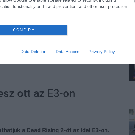
cation functionality and fraud prevention, and other user protection.
ic dream
#kalandjáték
#folytatás
CONFIRM
Data Deletion
Data Access
Privacy Policy
esz ott az E3-on
thatjuk a Dead Rising 2-őt az idei E3-on.