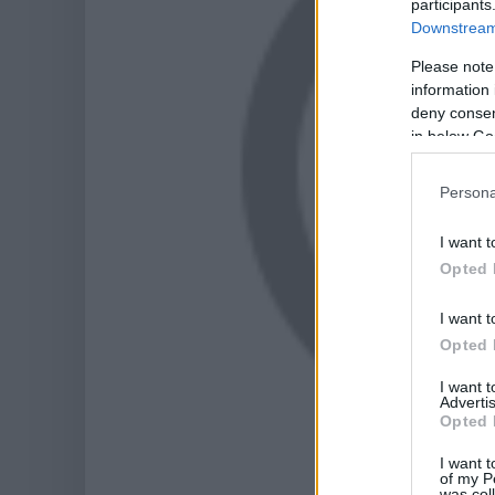
participants
Downstream 
Please note
information 
deny consent
in below Go
Persona
I want t
Opted 
I want t
Opted 
I want 
Advertis
Opted 
I want t
of my P
was col