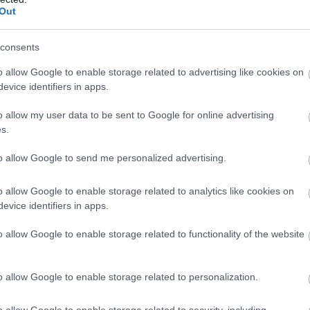
Out
consents
o allow Google to enable storage related to advertising like cookies on
 egy kicsit realisztikusabbnak tűnik, mint a Fahrenheit.
evice identifiers in apps.
 nem piszkálta a Quantic Dream. Az osztott képernyő
dekes irányítás megmaradt, csak a szotri változott. Az
o allow my user data to be sent to Google for online advertising
s.
lább olyan jó lesz, mint a Fahrenheit, és talán jobban is
zívesen csinálnak, mint egy olyannal, amit valami kiadó
to allow Google to send me personalized advertising.
ményében. Az egyetlen baj, hogy a
Heavy Rain
egyelőre
g változhat.
o allow Google to enable storage related to analytics like cookies on
evice identifiers in apps.
o allow Google to enable storage related to functionality of the website
b hangulata – Jön a második forduló! (X)
sorozat.
o allow Google to enable storage related to personalization.
o allow Google to enable storage related to security, including