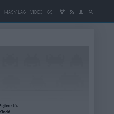
MÁSVILÁG
VIDEÓ
GS+
Fejlesztő:
Kiadó: