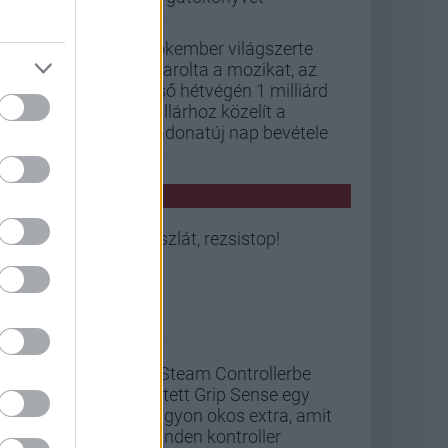
Pókember világszerte
letarolta a mozikat, az
első hétvégén 1 milliárd
dollárhoz közelít a
Vadonatúj nap bevétele
PCW HÍREK
Viszlát, rezsistop!
A Steam Controllerbe
rejtett Grip Sense egy
nagyon okos extra, amit
minden kontroller