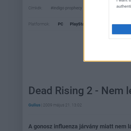
authenti
Címkék:
#indigo prophecy
#fahrenheit
#quant
Platformok:
PC
PlayStation 3
Dead Rising 2 - Nem l
Gulius
|
2009 május 21. 13:02
A gonosz influenza járvány miatt nem lá