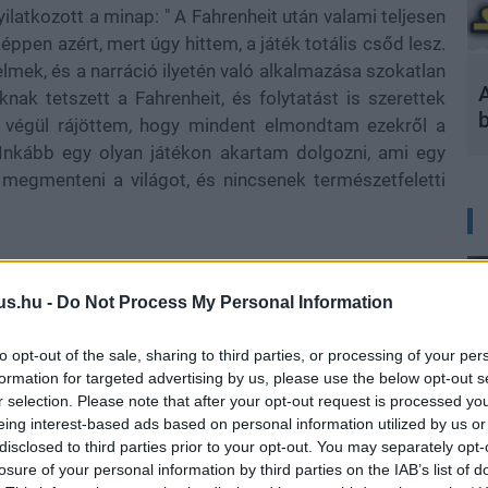
ilatkozott a minap: " A Fahrenheit után valami teljesen
éppen azért, mert úgy hittem, a játék totális csőd lesz.
lmek, és a narráció ilyetén való alkalmazása szokatlan
A
ak tetszett a Fahrenheit, és folytatást is szerettek
e végül rájöttem, hogy mindent elmondtam ezekről a
. Inkább egy olyan játékon akartam dolgozni, ami egy
 megmenteni a világot, és nincsenek természetfeletti
us.hu -
Do Not Process My Personal Information
to opt-out of the sale, sharing to third parties, or processing of your per
formation for targeted advertising by us, please use the below opt-out s
r selection. Please note that after your opt-out request is processed y
eing interest-based ads based on personal information utilized by us or
disclosed to third parties prior to your opt-out. You may separately opt-
losure of your personal information by third parties on the IAB’s list of