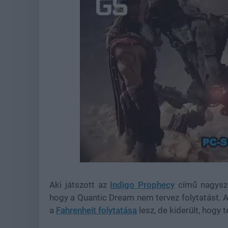
Loaded
:
Unmute
37.31%
Aki játszott az
Indigo Prophecy
című nagyszer
hogy a Quantic Dream nem tervez folytatást. Az
a
Fahrenheit folytatása
lesz, de kiderült, hogy 