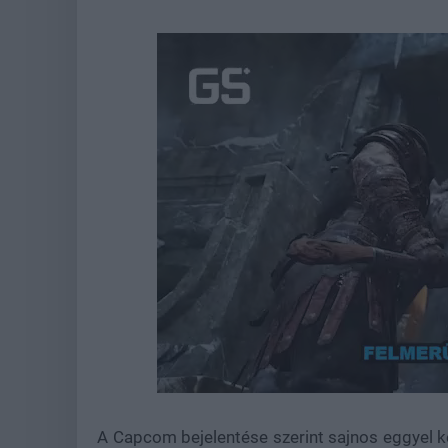
Loaded
:
Unmute
21.75%
A Capcom bejelentése szerint sajnos eggyel k