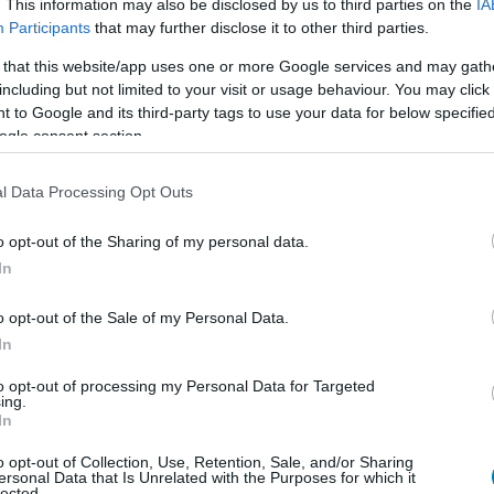
. This information may also be disclosed by us to third parties on the
IA
Participants
that may further disclose it to other third parties.
 that this website/app uses one or more Google services and may gath
including but not limited to your visit or usage behaviour. You may click 
 to Google and its third-party tags to use your data for below specifi
ogle consent section.
l Data Processing Opt Outs
o opt-out of the Sharing of my personal data.
In
o opt-out of the Sale of my Personal Data.
In
to opt-out of processing my Personal Data for Targeted
ing.
In
o opt-out of Collection, Use, Retention, Sale, and/or Sharing
ersonal Data that Is Unrelated with the Purposes for which it
lected.