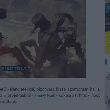
ű kalandjátékkal, bizonyára kissé szomorúan hallja,
 új projektjükről -
Heavy Rain
- sokáig azt hittük, hogy
tévedtünk.