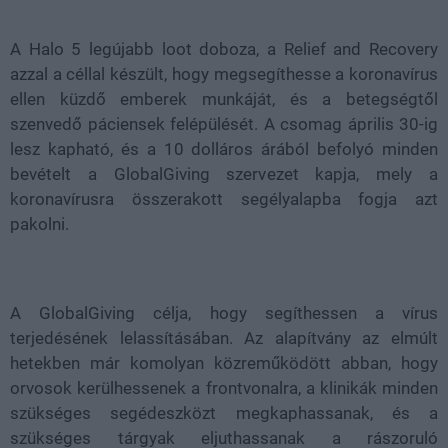
39.10%
A Halo 5 legújabb loot doboza, a Relief and Recovery
azzal a céllal készült, hogy megsegíthesse a koronavírus
ellen küzdő emberek munkáját, és a betegségtől
szenvedő páciensek felépülését. A csomag április 30-ig
lesz kapható, és a 10 dolláros árából befolyó minden
bevételt a GlobalGiving szervezet kapja, mely a
koronavírusra összerakott segélyalapba fogja azt
pakolni.
A GlobalGiving célja, hogy segíthessen a vírus
terjedésének lelassításában. Az alapítvány az elmúlt
hetekben már komolyan közreműködött abban, hogy
orvosok kerülhessenek a frontvonalra, a klinikák minden
szükséges segédeszközt megkaphassanak, és a
szükséges tárgyak eljuthassanak a rászoruló