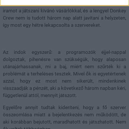
játszhatatlanná válik. Sajnos nem sikerült tartani az
iramot a játszani kívánó vásárlókkal, és a lengyel Donkey
Crew nem is tudott három nap alatt javítani a helyzeten,
így most egy hétre lekapcsolta a szervereket.
Az indok egyszerű: a programozók éjjel-nappal
dolgoztak, pihenésre van szükségük, hogy alaposan
utánajárhassanak, mi a baj, miért nem szűrték ki a
problémát a terheléses tesztek. Mivel ők is egyetértenek
azzal, hogy ez most nem sikerült, mindenkinek
visszaadják a pénzét, aki a következő három napban kéri,
függetlenül attól, mennyit játszott.
Egyelőre annyit tudtak kideríteni, hogy a fő szerver
összeomlása miatt a bejelentkezés nem működött, de
aki korábban bejutott, maradhatott és játszhatott. Nem