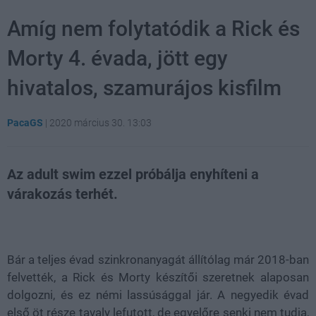
Amíg nem folytatódik a Rick és
Morty 4. évada, jött egy
hivatalos, szamurájos kisfilm
PacaGS
|
2020 március 30. 13:03
Az adult swim ezzel próbálja enyhíteni a
várakozás terhét.
Loaded
:
Unmute
21.02%
Bár a teljes évad szinkronanyagát állítólag már 2018-ban
felvették, a Rick és Morty készítői szeretnek alaposan
dolgozni, és ez némi lassúsággal jár. A negyedik évad
első öt része tavaly lefutott, de egyelőre senki nem tudja,