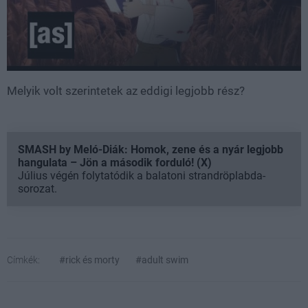
Melyik volt szerintetek az eddigi legjobb rész?
SMASH by Meló-Diák: Homok, zene és a nyár legjobb
hangulata – Jön a második forduló! (X)
Július végén folytatódik a balatoni strandröplabda-
sorozat.
Címkék:
#rick és morty
#adult swim