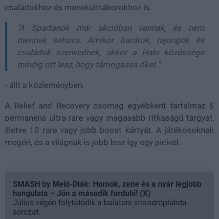
családokhoz és menekülttáborokhoz is.
"A Spartanok már akcióban vannak, és nem
mennek sehova. Amikor barátok, rajongók és
családok szenvednek, akkor a Halo közössége
mindig ott lesz, hogy támogassa őket."
- állt a közleményben.
A Relief and Recovery csomag egyébként tartalmaz 5
permanens ultra-rare vagy magasabb ritkaságú tárgyat,
illetve 10 rare vagy jobb boost kártyát. A játékosoknak
megéri, és a világnak is jobb lesz így egy picivel.
SMASH by Meló-Diák: Homok, zene és a nyár legjobb
hangulata – Jön a második forduló! (X)
Július végén folytatódik a balatoni strandröplabda-
sorozat.