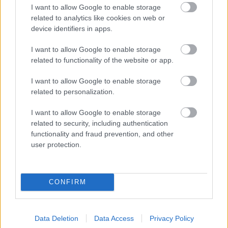
Újabb ígéretes játék indult
I want to allow Google to enable storage
related to analytics like cookies on web or
teljes szerverleállással
device identifiers in apps.
I want to allow Google to enable storage
PacaGS
|
2020 március 30. 13:39
related to functionality of the website or app.
I want to allow Google to enable storage
Ahogy az ilyenkor lenni szokott, a Last Oasis
related to personalization.
fejlesztői sem voltak felkészülve a nagy
I want to allow Google to enable storage
érdeklődésre, és készek visszaadni mindenki
related to security, including authentication
functionality and fraud prevention, and other
pénzét.
user protection.
Loaded
:
Unmute
21.02%
Ha minden a tervek szerint alakult volna, március 26-án
CONFIRM
startolt volna el a Last Oasis korai hozzáféréses
szakasza, viszont már aznap is látszott, hogy ha a
Data Deletion
Data Access
Privacy Policy
fejlesztők nem cselekednek valamit gyorsan, a játék