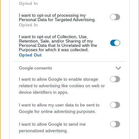
Opted In
koronavírusjárvány módosít-e bármit is a premieren.
I want to opt-out of processing my
Personal Data for Targeted Advertising.
Opted In
SMASH by Meló-Diák: Homok, zene és a nyár legjobb
I want to opt-out of Collection, Use,
hangulata – Jön a második forduló! (X)
Retention, Sale, and/or Sharing of my
Július végén folytatódik a balatoni strandröplabda-
Personal Data that Is Unrelated with the
sorozat.
Purposes for which it was collected.
Opted Out
Google consents
I want to allow Google to enable storage
Címkék:
#mortal kombat
#megan fox
#todd garner
related to advertising like cookies on web or
device identifiers in apps.
I want to allow my user data to be sent to
Google for online advertising purposes.
I want to allow Google to send me
personalized advertising.