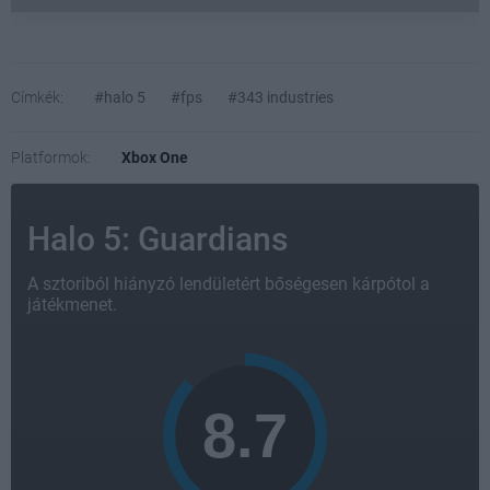
Címkék:
#halo 5
#fps
#343 industries
Platformok:
Xbox One
Halo 5: Guardians
A sztoriból hiányzó lendületért bőségesen kárpótol a
játékmenet.