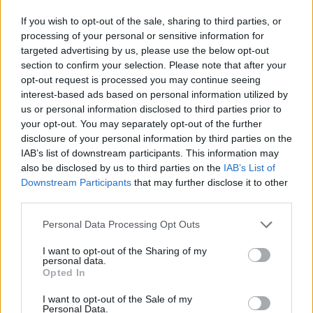
If you wish to opt-out of the sale, sharing to third parties, or
processing of your personal or sensitive information for
targeted advertising by us, please use the below opt-out
Nem kell tehát tartani attól, hogy Garner csapata csinos
section to confirm your selection. Please note that after your
pofikkal és jól ismert sztárok neveivel akarja megnyerni a
opt-out request is processed you may continue seeing
közönséget. Teljesen érthető, hogy egy olyan filmnél,
interest-based ads based on personal information utilized by
mint a Mortal Kombat a rendező be akar keményíteni, és
us or personal information disclosed to third parties prior to
ha csak az adott filmcsillag nem tud egy komolyabb
your opt-out. You may separately opt-out of the further
disclosure of your personal information by third parties on the
formát felmutatni, akkor nem fogja a kamerák elé
IAB’s list of downstream participants. This information may
engedni.
also be disclosed by us to third parties on the
IAB’s List of
Downstream Participants
that may further disclose it to other
We only have people who can actually fight... you’ll
third parties.
see.
Please note that this website/app uses one or more Google
— Todd Garner (@Todd_Garner)
February 23, 2020
Personal Data Processing Opt Outs
services and may gather and store information including but
not limited to your visit or usage behaviour. You may click to
I want to opt-out of the Sharing of my
Azt egyébként még nem tudni, hogy végül ki fogja
personal data.
grant or deny consent to Google and its third-party tags to
játszani Kitanát (már ha a karakter egyáltalán felbukkan
Opted In
use your data for below specified purposes in below Google
a filmben), de azt igen, hogy a Mortal Kombat film 2021.
consent section.
I want to opt-out of the Sale of my
januárjában kerül majd a mozikban - kérdés persze, a
Personal Data.