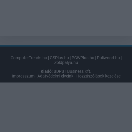
ComputerTrends.hu
|
GSPlus.hu
|
PCWPlus.hu
|
Puliwood.hu
|
Zoldpalya.hu
Kiadó:
BDPST Business Kft.
Impresszum
-
Adatvédelmi elveink
-
Hozzászólások kezelése