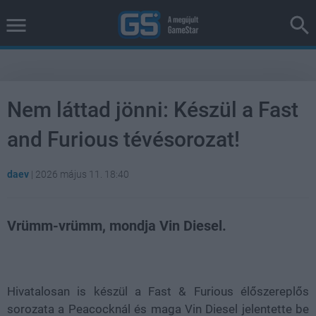
Nem láttad jönni: Készül a Fast
and Furious tévésorozat!
daev
|
2026 május 11. 18:40
Vrümm-vrümm, mondja Vin Diesel.
Loaded
:
Unmute
38.26%
Hivatalosan is készül a Fast & Furious élőszereplős
sorozata a Peacocknál és maga Vin Diesel jelentette be