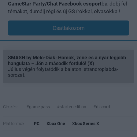
GameStar Party/Chat Facebook csoport
ba, dobj fel
témákat, dumálj régi és új GS írókkal, olvasókkal!
Csatlakozom
SMASH by Meló-Diák: Homok, zene és a nyár legjobb
hangulata – Jön a második forduló! (X)
Július végén folytatódik a balatoni strandröplabda-
sorozat.
Címkék:
#game pass
#starter edition
#discord
Platformok:
PC
Xbox One
Xbox Series X