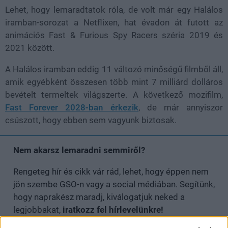
Lehet, hogy lemaradtatok róla, de volt már egy Halálos
iramban-sorozat a Netflixen, hat évadon át futott az
animációs Fast & Furious Spy Racers széria 2019 és
2021 között.
A Halálos iramban eddig 11 változó minőségű filmből áll,
amik egyébként összesen több mint 7 milliárd dolláros
bevételt termeltek világszerte. A következő mozifilm,
Fast Forever 2028-ban érkezik
, de már annyiszor
csúszott, hogy ebben sem vagyunk biztosak.
Nem akarsz lemaradni semmiről?
Rengeteg hír és cikk vár rád, lehet, hogy éppen nem
jön szembe GSO-n vagy a social médiában. Segítünk,
hogy naprakész maradj, kiválogatjuk neked a
legjobbakat,
iratkozz fel hírlevelünkre!