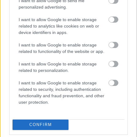
I want to allow Google to send me
personalized advertising.
A Discord és a Microsoft összehozott egy
I want to allow Google to enable storage
teljesen új Game Pass csomagot, aminek sokan
related to analytics like cookies on web or
device identifiers in apps.
fognak örülni.
I want to allow Google to enable storage
Loaded
:
Unmute
21.86%
related to functionality of the website or app.
A Microsoft és a Discord hivatalosan is bejelentette új
I want to allow Google to enable storage
együttműködését, amelynek részeként érkezik az Xbox
related to personalization.
Game Pass Starter Edition nevű új előfizetési csomag is.
I want to allow Google to enable storage
related to security, including authentication
Az új csomag a
Discord Nitro előfizetői számára
lesz
functionality and fraud prevention, and other
elérhető extra költség nélkül, miközben a Nitro ára
user protection.
változatlan marad, tehát havi 10 dollár vagy éves szinten
100 dollár.
CONFIRM