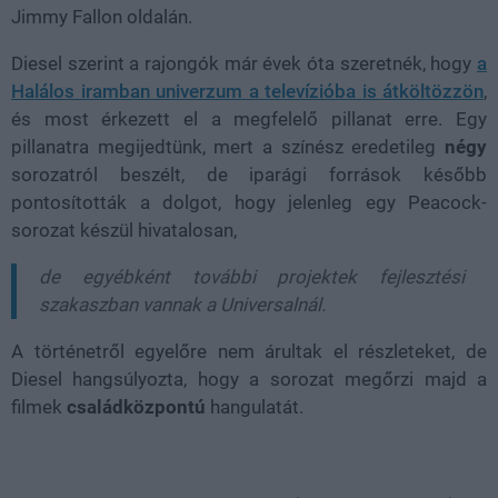
Jimmy Fallon oldalán.
Diesel szerint a rajongók már évek óta szeretnék, hogy
a
Halálos iramban univerzum a televízióba is átköltözzön
,
és most érkezett el a megfelelő pillanat erre. Egy
pillanatra megijedtünk, mert a színész eredetileg
négy
sorozatról beszélt, de iparági források később
pontosították a dolgot, hogy jelenleg egy Peacock-
sorozat készül hivatalosan,
de egyébként további projektek fejlesztési
szakaszban vannak a Universalnál.
A történetről egyelőre nem árultak el részleteket, de
Diesel hangsúlyozta, hogy a sorozat megőrzi majd a
filmek
családközpontú
hangulatát.