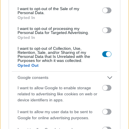
use your data for below specified purposes in below Google
consent section.
I want to opt-out of the Sale of my
Personal Data.
Opted In
I want to opt-out of processing my
Personal Data for Targeted Advertising.
Opted In
I want to opt-out of Collection, Use,
Retention, Sale, and/or Sharing of my
Personal Data that Is Unrelated with the
Hozzászólások
Purposes for which it was collected.
Opted Out
Google consents
Bemutatkozott a Game Pass
I want to allow Google to enable storage
related to advertising like cookies on web or
Starter Edition, van akinek
device identifiers in apps.
nagyon jó lesz
I want to allow my user data to be sent to
Google for online advertising purposes.
daev
|
2026 május 11. 15:56