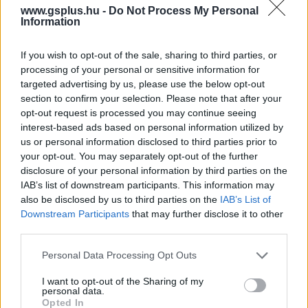
www.gsplus.hu -
Do Not Process My Personal
Information
Kijelentem, hogy az
adatkezelési nyilatkozat
tartalmát
megismertem és azt elfogadom.
If you wish to opt-out of the sale, sharing to third parties, or
processing of your personal or sensitive information for
targeted advertising by us, please use the below opt-out
Feliratkozom
section to confirm your selection. Please note that after your
opt-out request is processed you may continue seeing
interest-based ads based on personal information utilized by
us or personal information disclosed to third parties prior to
your opt-out. You may separately opt-out of the further
SMASH by Meló-Diák: Homok, zene és a nyár legjobb
disclosure of your personal information by third parties on the
hangulata – Jön a második forduló! (X)
IAB’s list of downstream participants. This information may
Július végén folytatódik a balatoni strandröplabda-
also be disclosed by us to third parties on the
IAB’s List of
sorozat.
Downstream Participants
that may further disclose it to other
third parties.
Please note that this website/app uses one or more Google
Personal Data Processing Opt Outs
services and may gather and store information including but
Címkék:
#halálos iramban
#peacock
#tévé sorozat
#vin
not limited to your visit or usage behaviour. You may click to
I want to opt-out of the Sharing of my
personal data.
grant or deny consent to Google and its third-party tags to
diesel
Opted In