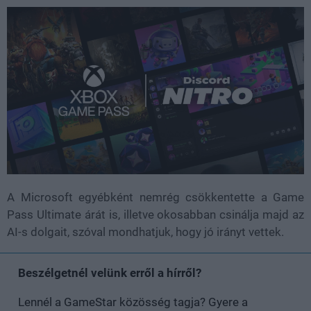
A Microsoft egyébként nemrég csökkentette a Game
Pass Ultimate árát is, illetve okosabban csinálja majd az
AI-s dolgait, szóval mondhatjuk, hogy jó irányt vettek.
Beszélgetnél velünk erről a hírről?
Lennél a GameStar közösség tagja? Gyere a