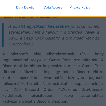
A Game Pass Starter Edition több mint 50 konzolos és
Data Deletion
Data Access
Privacy Policy
PC-s játékhoz biztosít hozzáférést, valamint havi 10 óra
felhőalapú játékot is tartalmaz.
A
kínálat egyébként kifejezetten jó
, olyan címek
szerepelnek, mint a Fallout 4, a Stardew Valley, a
DayZ, a Deep Rock Galactic, a Grounded vagy az
Overcooked 2.
A Microsoft elég elkötelezettnek tűnik, hogy
rugalmasabbá tegyw a Game Pass szolgáltatást. A
Discorddal korábban is pacsiztak már, a Game Pass
Ultimate előfizetők eddig egy hónap Discord Nitrot
kaptak ajándékba. Mostantól bizonyos jogosult
felhasználók további Nitro-extrákat is kapnak, például
havi 250 Discord Orbst, 1,2-szeres Orb-bónuszt
küldetések teljesítéséért, illetve automatikus
kedvezményeket a Discord Shopban.