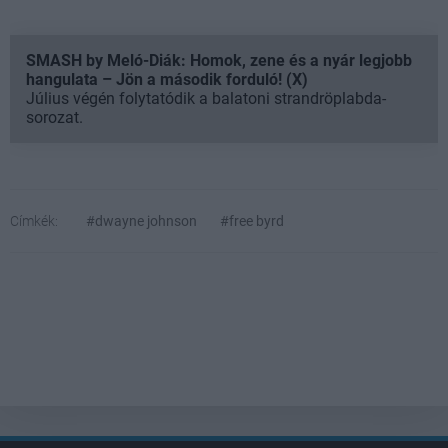
SMASH by Meló-Diák: Homok, zene és a nyár legjobb
hangulata – Jön a második forduló! (X)
Július végén folytatódik a balatoni strandröplabda-
sorozat.
Címkék:
#dwayne johnson
#free byrd