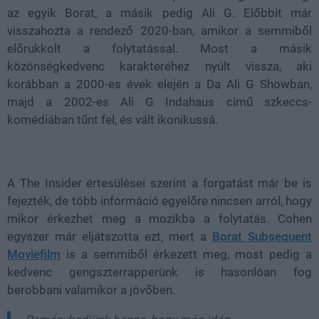
az egyik Borat, a másik pedig Ali G. Előbbit már
visszahozta a rendező 2020-ban, amikor a semmiből
előrukkolt a folytatással. Most a másik
közönségkedvenc karakteréhez nyúlt vissza, aki
korábban a 2000-es évek elején a Da Ali G Showban,
majd a 2002-es Ali G Indahaus című szkeccs-
komédiában tűnt fel, és vált ikonikussá.
A The Insider értesülései szerint a forgatást már be is
fejezték, de több információ egyelőre nincsen arról, hogy
mikor érkezhet meg a mozikba a folytatás. Cohen
egyszer már eljátszotta ezt, mert a
Borat Subsequent
Moviefilm
is a semmiből érkezett meg, most pedig a
kedvenc gengszterrapperünk is hasonlóan fog
berobbani valamikor a jövőben.