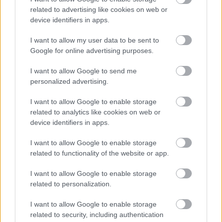
Loaded
:
Unmute
related to advertising like cookies on web or
21.86%
device identifiers in apps.
A Variety hozta le, hogy Greg Kwedar, a kétszeres Oscar-
I want to allow my user data to be sent to
jelölt rendező-forgatókönyvíró (Az álmok vágányán, Sing
Google for online advertising purposes.
Sing, Zsoké) a Sziklával fog együtt dolgozni a következő
filmjén. A film mögé még Ben Affleck és Matt Damon
I want to allow Google to send me
produkciós cége, az Artists Equity is beállt gyártóként.
personalized advertising.
A Free Byrd története szerint Johnson egy Las Vegas-i
I want to allow Google to enable storage
related to analytics like cookies on web or
motoros kaszkadőrt fog alakítani, aki mindenki elől
device identifiers in apps.
eltitkolja, hogy demenciát diagnosztizálnak nála. Még a
szerelőként dolgozó testvérének is hazudik, hogy egy
I want to allow Google to enable storage
utolsó nagy ugrásért mindent feltehessen egy lapra. A
related to functionality of the website or app.
hivatalos szinopszis szerint a film az elme hatalmas
I want to allow Google to enable storage
rejtélyeivel, annak szépségeivel és erejével is foglalkozni
related to personalization.
fog, tehát valószínűsíthetően egy mélyebb alkotásra
számíthatunk, amiben nem az adrenalinpumpáló akciók
I want to allow Google to enable storage
fognak dominálni.
related to security, including authentication