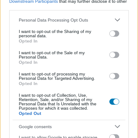
Downstream Participants
that may further disclose it to other
third parties.
Hozzászólások
Please note that this website/app uses one or more Google
Personal Data Processing Opt Outs
services and may gather and store information including but
not limited to your visit or usage behaviour. You may click to
I want to opt-out of the Sharing of my
personal data.
grant or deny consent to Google and its third-party tags to
Opted In
Dwayne Johnson egy
use your data for below specified purposes in below Google
consent section.
I want to opt-out of the Sale of my
demenciával küzdő motorost
Personal Data.
Opted In
fog alakítani a következő
I want to opt-out of processing my
Personal Data for Targeted Advertising.
filmjében
Opted In
I want to opt-out of Collection, Use,
levmiller
|
2026 július 8. 16:02
Retention, Sale, and/or Sharing of my
Personal Data that Is Unrelated with the
Purposes for which it was collected.
Opted Out
Ezúttal nem a bunyón és a robbanásokon lesz a
Google consents
hangsúly.
I want to allow Google to enable storage