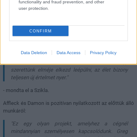
functionality and fraud prevention, and other
user protection.
"A Free Byrd sok szempontból egy ajándék.
Egyszerre jelképezi az élet szent szépségét,
CONFIRM
valamint a nyers és érzéketlen valóságát. A témája
mélyen személyessé vált Greg Kwedar és a
Data Deletion
Data Access
Privacy Policy
magam számára is, ahogy elkezdtük közösen
kibontani ezt a sorsfordító utazást. Amikor egy
szerettünk elméje elkezd leépülni, az élet bizony
teljesen új értelmet nyer."
- mondta el a Szikla.
Affleck és Damon is pozitívan nyilatkozott az előttük álló
munkáról:
"Ez egy olyan projekt, amelyhez a cégnél
mindannyian személyesen kapcsolódunk. Greg