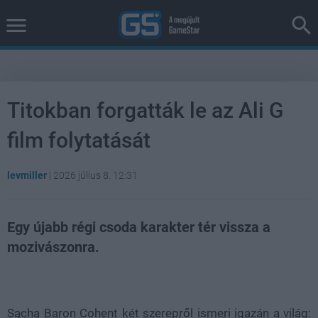
Titokban forgatták le az Ali G
film folytatását
levmiller
|
2026 július 8. 12:31
Egy újabb régi csoda karakter tér vissza a
mozivászonra.
Loaded
:
Unmute
38.26%
Sacha Baron Cohent két szerepről ismeri igazán a világ: