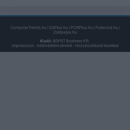
ComputerTrends.hu
|
GSPlus.hu
|
PCWPlus.hu
|
Puliwood.hu
|
Zoldpalya.hu
Kiadó:
BDPST Business Kft.
Impresszum
-
Adatvédelmi elveink
-
Hozzászólások kezelése