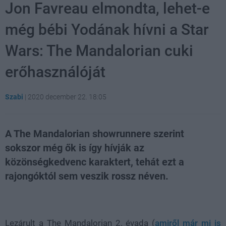
Jon Favreau elmondta, lehet-e
még bébi Yodának hívni a Star
Wars: The Mandalorian cuki
erőhasználóját
Szabi
|
2020 december 22. 18:05
A The Mandalorian showrunnere szerint
sokszor még ők is így hívják az
közönségkedvenc karaktert, tehát ezt a
rajongóktól sem veszik rossz néven.
Loaded
:
Unmute
21.65%
Lezárult a The Mandalorian 2. évada (
amiről már mi is