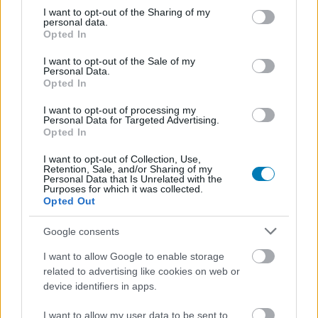
lényt Grogunak hívják (no meg egy csomó más érdekes
not limited to your visit or usage behaviour. You may click to
I want to opt-out of the Sharing of my
personal data.
dolgot).
grant or deny consent to Google and its third-party tags to
Opted In
use your data for below specified purposes in below Google
Persze a közönség már eléggé hozzászokott a bébi
consent section.
I want to opt-out of the Sale of my
Personal Data.
Yoda névhez, így nem megy egyik hétről a másikra az
Opted In
átállás. Most Jon Favreau beszélt arról, hogyan
viszonyulnak az új elnevezéshez:
I want to opt-out of processing my
Personal Data for Targeted Advertising.
Opted In
"Már nagyon korán beleírtam a forgatókönyvbe, és
most végre felfedhettük a sorozatban. De persze
I want to opt-out of Collection, Use,
Retention, Sale, and/or Sharing of my
mindenki bébi Yodaként ismeri Grogut. Ami
Personal Data that Is Unrelated with the
Purposes for which it was collected.
egyébként részünkről rendben van."
Opted Out
Azt is elárulta, hogy sokszor ők maguk is bébi Yodaként
Google consents
szólítják a csöppséget a forgatásokon. Valószínűleg
I want to allow Google to enable storage
még sok idő telik el, mire hozzászokunk a karakter valódi
related to advertising like cookies on web or
nevéhez, de a jelek szerint ez maguknak az alkotóknak
device identifiers in apps.
sem ment még teljesen, szóval senki ne érezzen
lelkiismeretfurdalást.
I want to allow my user data to be sent to