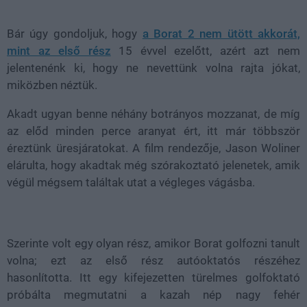
38.99%
Bár úgy gondoljuk, hogy
a Borat 2 nem ütött akkorát,
mint az első rész
15 évvel ezelőtt, azért azt nem
jelentenénk ki, hogy ne nevettünk volna rajta jókat,
miközben néztük.
Akadt ugyan benne néhány botrányos mozzanat, de míg
az előd minden perce aranyat ért, itt már többször
éreztünk üresjáratokat. A film rendezője, Jason Woliner
elárulta, hogy akadtak még szórakoztató jelenetek, amik
végül mégsem találtak utat a végleges vágásba.
Szerinte volt egy olyan rész, amikor Borat golfozni tanult
volna; ezt az első rész autóoktatós részéhez
hasonlította. Itt egy kifejezetten türelmes golfoktató
próbálta megmutatni a kazah nép nagy fehér