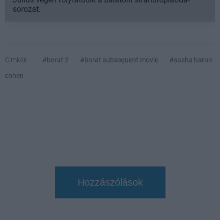
sorozat.
Címkék:
#borat 2
#borat subsequent movie
#sasha baron
cohen
Hozzászólások