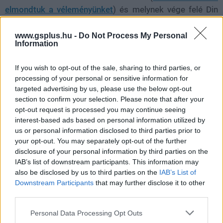
elmondtuk a véleményünket
) és melynek vége felé Din
Djarin és a gyermek története izgalmas fordulatokat
vettek. A második évadban már sokkal bőkezűbben
www.gsplus.hu -
Do Not Process My Personal
Information
bántak az infókkal az alkotók, így a korábban csak bébi
Yodaként emlegetett karakter neve is kiderült.
If you wish to opt-out of the sale, sharing to third parties, or
processing of your personal or sensitive information for
Kisebb
spoilerek
következnek a második évad
targeted advertising by us, please use the below opt-out
cselekményéből, így aki nem szeretné elrontani magának
section to confirm your selection. Please note that after your
az élményt, az keressen más olvasnivaló után.
opt-out request is processed you may continue seeing
interest-based ads based on personal information utilized by
us or personal information disclosed to third parties prior to
your opt-out. You may separately opt-out of the further
disclosure of your personal information by third parties on the
Az Episode 13: The Jedi című részben, több izgalmas
IAB’s list of downstream participants. This information may
dolognak is szemtanúi lehettünk. Egyrészt először
also be disclosed by us to third parties on the
IAB’s List of
láthattuk Ahsoka Tanót élőszereplős formában, Rosario
Downstream Participants
that may further disclose it to other
Dawson alakításában. Ő volt az első erőhasználó, aki a
third parties.
The Mandalorian eseményei során kapcsolatba került a
Please note that this website/app uses one or more Google
Personal Data Processing Opt Outs
gyermekkel, és tőle tudhattuk meg azt is, hogy a kis, zöld
services and may gather and store information including but