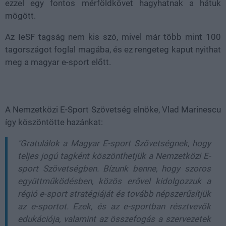
ezzel egy fontos mérföldkövet hagyhatnak a hátuk
mögött.
Az IeSF tagság nem kis szó, mivel már több mint 100
tagországot foglal magába, és ez rengeteg kaput nyithat
meg a magyar e-sport előtt.
A Nemzetközi E-Sport Szövetség elnöke, Vlad Marinescu
így köszöntötte hazánkat:
"Gratulálok a Magyar E-sport Szövetségnek, hogy
teljes jogú tagként köszönthetjük a Nemzetközi E-
sport Szövetségben. Bízunk benne, hogy szoros
együttműködésben, közös erővel kidolgozzuk a
régió e-sport stratégiáját és tovább népszerűsítjük
az e-sportot. Ezek, és az e-sportban résztvevők
edukációja, valamint az összefogás a szervezetek