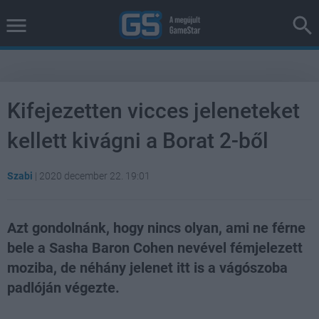
Kifejezetten vicces jeleneteket
kellett kivágni a Borat 2-ből
Szabi
|
2020 december 22. 19:01
Azt gondolnánk, hogy nincs olyan, ami ne férne
bele a Sasha Baron Cohen nevével fémjelezett
moziba, de néhány jelenet itt is a vágószoba
padlóján végezte.
Loaded
:
Unmute