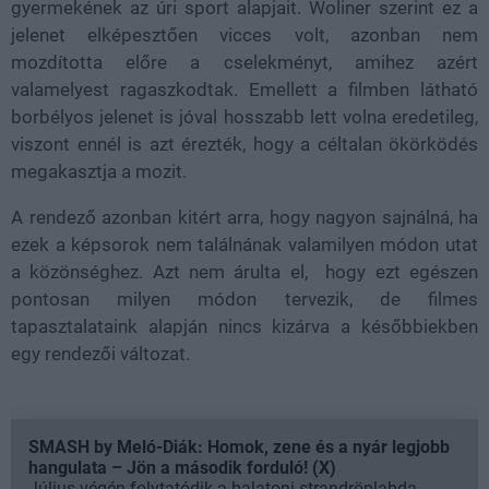
gyermekének az úri sport alapjait. Woliner szerint ez a
jelenet elképesztően vicces volt, azonban nem
mozdította előre a cselekményt, amihez azért
valamelyest ragaszkodtak. Emellett a filmben látható
borbélyos jelenet is jóval hosszabb lett volna eredetileg,
viszont ennél is azt érezték, hogy a céltalan ökörködés
megakasztja a mozit.
A rendező azonban kitért arra, hogy nagyon sajnálná, ha
ezek a képsorok nem találnának valamilyen módon utat
a közönséghez. Azt nem árulta el, hogy ezt egészen
pontosan milyen módon tervezik, de filmes
tapasztalataink alapján nincs kizárva a későbbiekben
egy rendezői változat.
SMASH by Meló-Diák: Homok, zene és a nyár legjobb
hangulata – Jön a második forduló! (X)
Július végén folytatódik a balatoni strandröplabda-