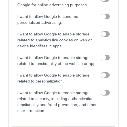
Google for online advertising purposes.
I want to allow Google to send me
SMASH by Meló-Diák: Homok, zene és a nyár legjobb
personalized advertising.
hangulata – Jön a második forduló! (X)
Július végén folytatódik a balatoni strandröplabda-
I want to allow Google to enable storage
sorozat.
related to analytics like cookies on web or
device identifiers in apps.
I want to allow Google to enable storage
related to functionality of the website or app.
Címkék:
#the mandalorian
#bébi yoda
#grogu
#jon
I want to allow Google to enable storage
favreau
#disney
related to personalization.
I want to allow Google to enable storage
related to security, including authentication
functionality and fraud prevention, and other
user protection.