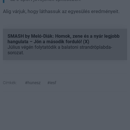
Alig várjuk, hogy láthassuk az egyesülés eredményeit.
SMASH by Meló-Diák: Homok, zene és a nyár legjobb
hangulata – Jön a második forduló! (X)
Július végén folytatódik a balatoni strandröplabda-
sorozat.
Címkék:
#hunesz
#iesf