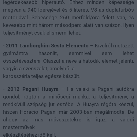
legérdekesebb hiperautó. Ehhez minden képessége
megvan a 940 lóerejével és 5 literes, V8-as duplaturbós
motorjával. Sebessége 260 mérföld/óra felett van, és
kevesebb mint három másodperc alatt van százon. Ilyen
teljesítményt csak elismerni lehet.
-
2011 Lamborghini Sesto Elemento
– Kívülről metszett
gyémántra hasonlít, semmivel sem lehet
összetéveszteni. Olaszul a neve a hatodik elemet jelenti,
vagyis a szénszálat, amelyből a
karosszéria teljes egésze készült.
-
2012 Pagani Huayra
– Ha valaki a Pagani autókra
gondol, rögtön a minőségi munka, a teljesítmény, a
rendkívüli szépség jut eszébe. A Huayra régóta készül,
hiszen Horacio Pagani már 2003-ban megálmodta. De
ahogy az más művészetekre is igaz, a valódi
mesterművek
elkészítéséhez idő kell.