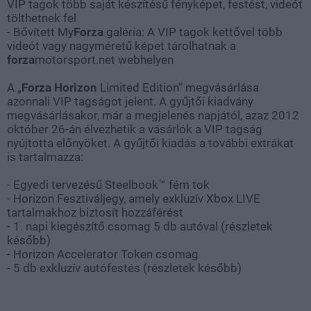
VIP tagok több saját készítésű fényképet, festést, videót
tölthetnek fel
- Bővített My
Forza
galéria: A VIP tagok kettővel több
videót vagy nagyméretű képet tárolhatnak a
forza
motorsport.net webhelyen
A „
Forza Horizon
Limited Edition” megvásárlása
azonnali VIP tagságot jelent. A gyűjtői kiadvány
megvásárlásakor, már a megjelenés napjától, azaz 2012
október 26-án élvezhetik a vásárlók a VIP tagság
nyújtotta előnyöket. A gyűjtői kiadás a további extrákat
is tartalmazza:
- Egyedi tervezésű Steelbook™ fém tok
- Horizon Fesztiváljegy, amely exkluzív Xbox LIVE
tartalmakhoz biztosít hozzáférést
- 1. napi kiegészítő csomag 5 db autóval (részletek
később)
- Horizon Accelerator Token csomag
- 5 db exkluzív autófestés (részletek később)