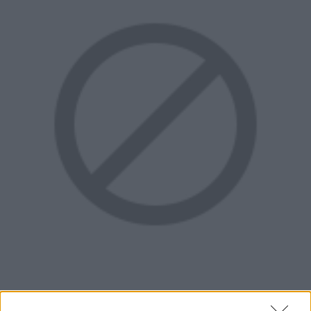
„
Forza Horizon
” autólista: A rajongóknak már ezen a