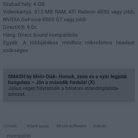
Szabad hely: 4 GB
Videokártya: 512 MB RAM, ATI Radeon 4850 vagy jobb,
NVIDIA GeForce 8800 GT vagy jobb
DirectX®: 9.0c
Hang: Direct Sound kompatibilis
Egyéb: A többjátékos módhoz mikrofonos headset
szükséges
SMASH by Meló-Diák: Homok, zene és a nyár legjobb
hangulata – Jön a második forduló! (X)
Július végén folytatódik a balatoni strandröplabda-
sorozat.
Címkék:
#dark souls
#from software
#akció
#szerepjáték