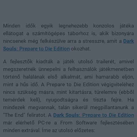
Loaded
:
Unmute
81.69%
Minden idők egyik legnehezebb konzolos játéka
ellátogat a számítógépes táborhoz is, akik bizonyára
nincsenek még felkészülve arra a stresszre, amit a
Dark
Souls
: Prepare to Die Edition
okozhat.
A fejlesztők kiadták a játék utolsó trailerét, amivel
megszeretnék ünnepelni a felhasználók játékmenetben
történő halálának első alkalmát, ami hamarabb eljön,
mint a hűs idő. A Prepare to Die Edition végigviteléhez
nincs szükség másra, mint kitartásra, türelemre (ebből
temérdek kell), nyugodtságra és tiszta fejre. Ha
mindezek megvannak, talán sikerül megpillantanunk a
"The End" feliratot. A
Dark Souls
: Prepare to Die Edition
már elérhető PC-re a From Software fejlesztésében
minden extrával. Íme az utolsó előzetes: