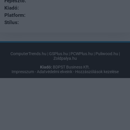
Fejlesztő:
Kiadó:
Platform:
Stílus:
ComputerTrends.hu
|
GSPlus.hu
|
PCWPlus.hu
|
Puliwood.hu
|
Zoldpalya.hu
Kiadó:
BDPST Business Kft.
Impresszum
-
Adatvédelmi elveink
-
Hozzászólások kezelése