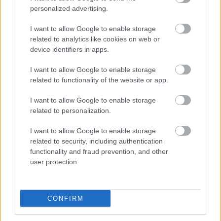
personalized advertising.
Fejlesztésen esik át a Facebook
I want to allow Google to enable storage
üzenetküldője
related to analytics like cookies on web or
device identifiers in apps.
szada
|
2012 augusztus 24. 11:00
I want to allow Google to enable storage
related to functionality of the website or app.
Hamarosan mindenki számára megváltozik a
I want to allow Google to enable storage
Facebook üzenetküldő felülete, köszönhetően a
related to personalization.
legfrissebb újításnak.
I want to allow Google to enable storage
related to security, including authentication
Loaded
:
Unmute
81.69%
functionality and fraud prevention, and other
user protection.
A frissítés felhasználók egy bizonyos csoportjának már
elérhető, azonban a többieknek még várniuk kell a
Facebook legújabb fejlesztésére. A megváltozott
CONFIRM
idővonal láttán nem volt minden felhasználó
kimondottan elégedett, de talán az üzenetküldő felület