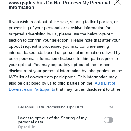
www.gsplus.hu -
Do Not Process My Personal
héten érdemes figyelniük a „
Forza Horizon
”
Information
autólistájával kapcsolatos híreket. Augusztus 23-al
kezdődően a Turn 10 Studios naponta fog újabb, a
If you wish to opt-out of the sale, sharing to third parties, or
játékban megtalálható modelleket bejelenteni. A
processing of your personal or sensitive information for
hivatalos
Forza
Motorsport Twitter és Facebook
targeted advertising by us, please use the below opt-out
csatornákat követve a rajongók első kézből
értesülhetnek a játékkal kapcsolatos újdonságokról.
section to confirm your selection. Please note that after your
opt-out request is processed you may continue seeing
A „
Forza Horizon
” 2012. október 23-án kerül az üzletek
interest-based ads based on personal information utilized by
polcaira. A játék a többféle kiszerelésben lesz elérhető,
us or personal information disclosed to third parties prior to
az alábbi ajánlott fogyasztói árakon:
your opt-out. You may separately opt-out of the further
disclosure of your personal information by third parties on the
Forza Horizon
szoftver: 12 990 Ft
IAB’s list of downstream participants. This information may
also be disclosed by us to third parties on the
IAB’s List of
Forza Horizon
Limited Edition szoftver : 14 990 Ft
Downstream Participants
that may further disclose it to other
third parties.
Xbox 360 250GB konzol és
Forza Horizon
szoftver: 79
990 Ft
Please note that this website/app uses one or more Google
Personal Data Processing Opt Outs
services and may gather and store information including but
Xbox 360 Wireless Speed Wheel kormánykerék és
Forza
not limited to your visit or usage behaviour. You may click to
I want to opt-out of the Sharing of my
Horizon
personal data.
szoftver: 21 990 Ft"
grant or deny consent to Google and its third-party tags to
Opted In
use your data for below specified purposes in below Google