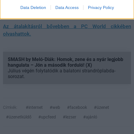
átalakításával kijavítja hibáját a legnépszerűbb
Data Deletion
Data Access
Privacy Policy
közösségi oldal.
Az átalakításról bővebben a PC World cikkében
olvashattok.
SMASH by Meló-Diák: Homok, zene és a nyár legjobb
hangulata – Jön a második forduló! (X)
Július végén folytatódik a balatoni strandröplabda-
sorozat.
Címkék:
#internet
#web
#facebook
#üzenet
#üzenetküldő
#upcfeed
#lezser
#ajánló