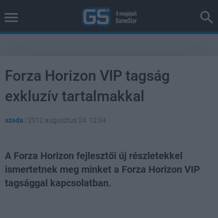
Forza Horizon VIP tagság
exkluzív tartalmakkal
szada
|
2012 augusztus 24. 12:04
A Forza Horizon fejlesztői új részletekkel
ismertetnek meg minket a Forza Horizon VIP
tagsággal kapcsolatban.
Loaded
:
Unmute
100.00%