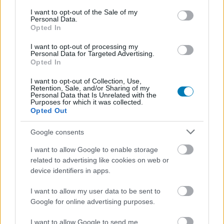
consent section.
I want to opt-out of the Sale of my
Personal Data.
SMASH by Meló-Diák: Homok, zene és a nyár legjobb
Opted In
hangulata – Jön a második forduló! (X)
Július végén folytatódik a balatoni strandröplabda-
I want to opt-out of processing my
Personal Data for Targeted Advertising.
sorozat.
Opted In
I want to opt-out of Collection, Use,
Retention, Sale, and/or Sharing of my
Personal Data that Is Unrelated with the
Purposes for which it was collected.
Címkék:
#forza horizon
#forza
#playground games
Opted Out
#autó
#lista
#vezetés
#szimulátor
#forza horizon
Google consents
vip
#vip
#limited edition
I want to allow Google to enable storage
related to advertising like cookies on web or
device identifiers in apps.
I want to allow my user data to be sent to
Google for online advertising purposes.
I want to allow Google to send me