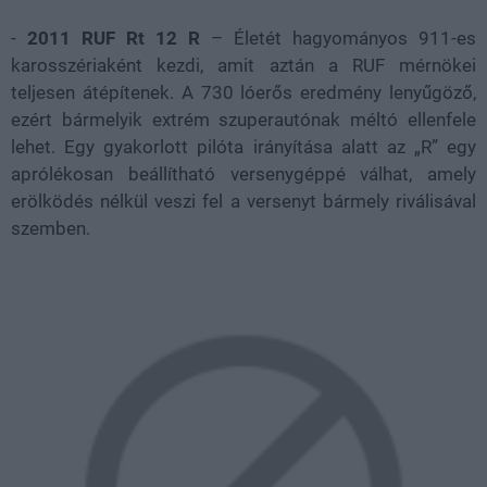
-
2011 RUF Rt 12 R
– Életét hagyományos 911-es
karosszériaként kezdi, amit aztán a RUF mérnökei
teljesen átépítenek. A 730 lóerős eredmény lenyűgöző,
ezért bármelyik extrém szuperautónak méltó ellenfele
lehet. Egy gyakorlott pilóta irányítása alatt az „R” egy
aprólékosan beállítható versenygéppé válhat, amely
erölködés nélkül veszi fel a versenyt bármely riválisával
szemben.