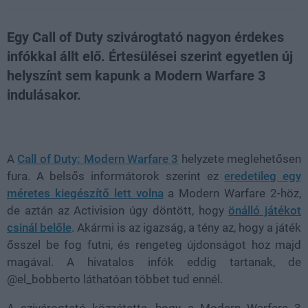
Egy Call of Duty szivárogtató nagyon érdekes
infókkal állt elő. Értesülései szerint egyetlen új
helyszínt sem kapunk a Modern Warfare 3
indulásakor.
Loaded
:
Unmute
21.86%
A
Call of Duty: Modern Warfare 3
helyzete meglehetősen
fura. A belsős informátorok szerint ez
eredetileg egy
méretes kiegészítő lett volna
a Modern Warfare 2-höz,
de aztán az Activision úgy döntött, hogy
önálló játékot
csinál belőle
. Akármi is az igazság, a tény az, hogy a játék
ősszel be fog futni, és rengeteg újdonságot hoz majd
magával. A hivatalos infók eddig tartanak, de
@el_bobberto láthatóan többet tud ennél.
A szivárogtató közzétette, hogy a Modern Warfare 3