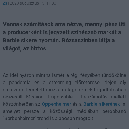
Zs
|
2023 augusztus 15. 11:38
Vannak számítások arra nézve, mennyi pénz üti
a producerként is jegyzett színésznő markát a
Barbie sikere nyomán. Rózsaszínben látja a
világot, az biztos.
Loaded
:
Unmute
21.86%
Az idei nyáron mintha ismét a régi fényében tündökölne
a pandémia és a streaming előretörése idején oly
sokszor eltemetett mozis műfaj, a remek fogadtatásban
részesült Mission: Impossible - Leszámolás mellett
köszönhetően az
Oppenheimer
és a
Barbie sikerének
is,
amelyet persze a közösségi médiában berobbanó
"Barbenheimer" trend is alaposan megtolt.