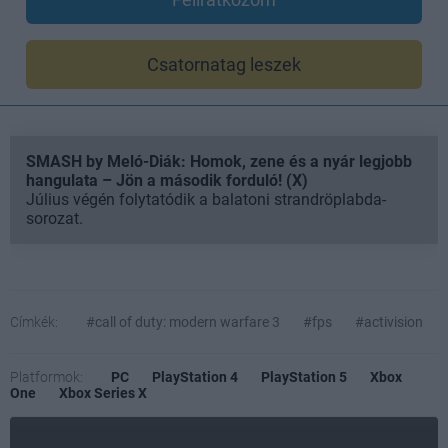
Csatornatag leszek
SMASH by Meló-Diák: Homok, zene és a nyár legjobb
hangulata – Jön a második forduló! (X)
Július végén folytatódik a balatoni strandröplabda-
sorozat.
Címkék:
#call of duty: modern warfare 3
#fps
#activision
Platformok:
PC
PlayStation 4
PlayStation 5
Xbox
One
Xbox Series X