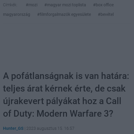
Címkék:
#mozi
#magyar mozi toplista
#box office
magyarország
#filmforgalmazók egyesülete
#bevétel
A pofátlanságnak is van határa:
teljes árat kérnek érte, de csak
újrakevert pályákat hoz a Call
of Duty: Modern Warfare 3?
Hunter_GS
|
2023 augusztus 15. 16:57