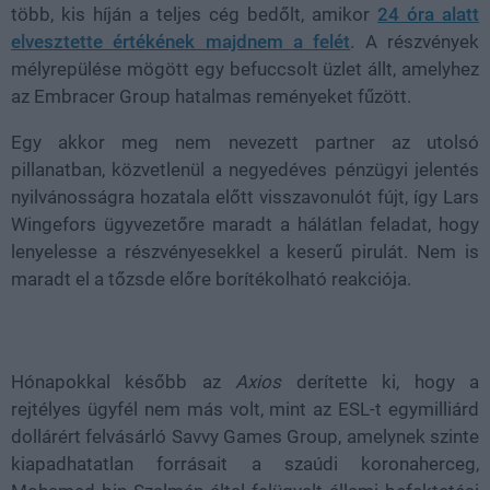
több, kis híján a teljes cég bedőlt, amikor
24 óra alatt
elvesztette értékének majdnem a felét
. A részvények
mélyrepülése mögött egy befuccsolt üzlet állt, amelyhez
az Embracer Group hatalmas reményeket fűzött.
Egy akkor meg nem nevezett partner az utolsó
pillanatban, közvetlenül a negyedéves pénzügyi jelentés
nyilvánosságra hozatala előtt visszavonulót fújt, így Lars
Wingefors ügyvezetőre maradt a hálátlan feladat, hogy
lenyelesse a részvényesekkel a keserű pirulát. Nem is
maradt el a tőzsde előre borítékolható reakciója.
Hónapokkal később az
Axios
derítette ki, hogy a
rejtélyes ügyfél nem más volt, mint az ESL-t egymilliárd
dollárért felvásárló Savvy Games Group, amelynek szinte
kiapadhatatlan forrásait a szaúdi koronaherceg,