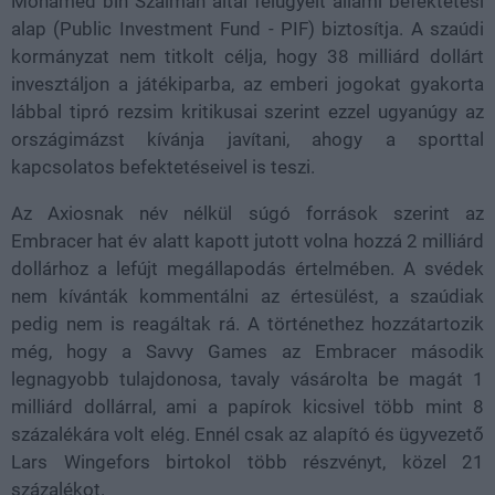
Mohamed bin Szalmán által felügyelt állami befektetési
alap (Public Investment Fund - PIF) biztosítja. A szaúdi
kormányzat nem titkolt célja, hogy 38 milliárd dollárt
invesztáljon a játékiparba, az emberi jogokat gyakorta
lábbal tipró rezsim kritikusai szerint ezzel ugyanúgy az
országimázst kívánja javítani, ahogy a sporttal
kapcsolatos befektetéseivel is teszi.
Az Axiosnak név nélkül súgó források szerint az
Embracer hat év alatt kapott jutott volna hozzá 2 milliárd
dollárhoz a lefújt megállapodás értelmében. A svédek
nem kívánták kommentálni az értesülést, a szaúdiak
pedig nem is reagáltak rá. A történethez hozzátartozik
még, hogy a Savvy Games az Embracer második
legnagyobb tulajdonosa, tavaly vásárolta be magát 1
milliárd dollárral, ami a papírok kicsivel több mint 8
százalékára volt elég. Ennél csak az alapító és ügyvezető
Lars Wingefors birtokol több részvényt, közel 21
százalékot.