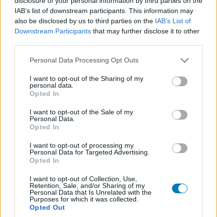
disclosure of your personal information by third parties on the
hazánkban. De a nézőszámokat látva kijelenthető, hogy
IAB’s list of downstream participants. This information may
eleve pangás van, mindenki fesztiválozik, nyaral, vagy
also be disclosed by us to third parties on the
IAB’s List of
csak szimplán kerüli a mozikat. Azért a Meg 2. - Az árok
Downstream Participants
that may further disclose it to other
csak a hétvégén még megmozhatott közel 25 ezer
third parties.
nézőt, ez nem is olyan rossz eredmény, az új belépő
Please note that this website/app uses one or more Google
Personal Data Processing Opt Outs
norvég horror, a Valami van az ablakban már nem járt
services and may gather and store information including but
ilyen sikerrel sajnos, még az 1500-as össznézőszámot
not limited to your visit or usage behaviour. You may click to
I want to opt-out of the Sharing of my
personal data.
sem hozta, be sem fért a top 10-es listába.
grant or deny consent to Google and its third-party tags to
Opted In
use your data for below specified purposes in below Google
Íme a 10 legtöbbet nézett film a magyar mozikban a 32.
consent section.
I want to opt-out of the Sale of my
Personal Data.
héten (a hétvégi magyar bevételt, és nézőszámot
Opted In
láthatjátok itt):
I want to opt-out of processing my
Barbie
96 900 290 Ft bevétel, 47 804 látogató
Personal Data for Targeted Advertising.
Opted In
Oppenheimer
79 250 580 Ft bevétel, 37 672
I want to opt-out of Collection, Use,
látogató
Retention, Sale, and/or Sharing of my
Personal Data that Is Unrelated with the
Gran Turismo
76 154 365 Ft bevétel, 36 027
Purposes for which it was collected.
Opted Out
látogató