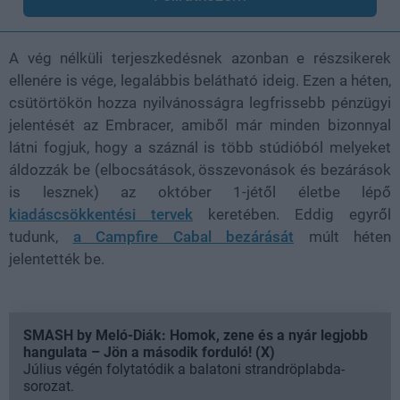
A vég nélküli terjeszkedésnek azonban e részsikerek
ellenére is vége, legalábbis belátható ideig. Ezen a héten,
csütörtökön hozza nyilvánosságra legfrissebb pénzügyi
jelentését az Embracer, amiből már minden bizonnyal
látni fogjuk, hogy a száznál is több stúdióból melyeket
áldozzák be (elbocsátások, összevonások és bezárások
is lesznek) az október 1-jétől életbe lépő
kiadáscsökkentési tervek
keretében. Eddig egyről
tudunk,
a Campfire Cabal bezárását
múlt héten
jelentették be.
SMASH by Meló-Diák: Homok, zene és a nyár legjobb
hangulata – Jön a második forduló! (X)
Július végén folytatódik a balatoni strandröplabda-
sorozat.