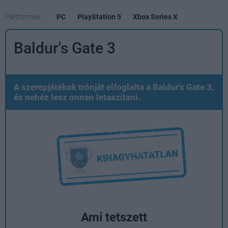
Platformok:
PC
PlayStation 5
Xbox Series X
Baldur's Gate 3
A szerepjátékok trónját elfoglalta a Baldur's Gate 3,
és nehéz lesz onnan letaszítani.
Ami tetszett