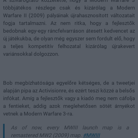
többjátékos részlege csak és kizárólag a Modern
Warfare II (2009) pályáinak újrahasznosított változatait
fogja tartalmazni. Az nem ritka, hogy a fejlesztők
bedobnak egy-egy ráncfelvarráson átesett kedvencet az
új játékukba, de olyan még egyszer sem fordult elő, hogy
a teljes kompetitív felhozatal kizárólag újrakevert
variánsokkal dolgozzon.
Bob megbízhatósága egyelőre kétséges, de a tweetjei
alapján pipa az Activisionre, és ezért teszi közzé a belsős
infókat. Amíg a fejlesztők vagy a kiadó meg nem cáfolja
a fentieket, addig azok meglehetősen sötét árnyékot
vetnek a Modern Warfare 3-ra.
As of now, every MWIII launch map is a
remastered MW2 (2009) map.
#MWIII