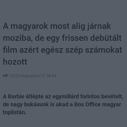
A magyarok most alig járnak
moziba, de egy frissen debütált
film azért egész szép számokat
hozott
HP
|
2023 augusztus 15. 08:34
A Barbie átlépte az egymillárd forintos bevételt,
de nagy bukásunk is akad a Box Office magyar
toplistán.
Loaded
:
Unmute
21.86%