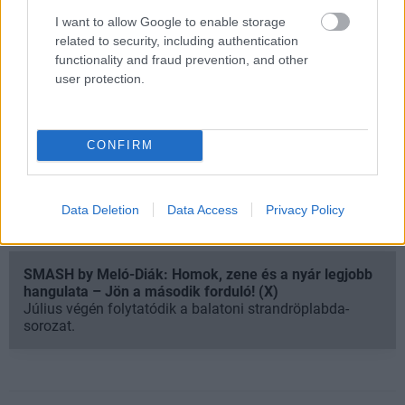
másoknak is?
I want to allow Google to enable storage
related to security, including authentication
A GS már a TikTokon is vár
functionality and fraud prevention, and other
user protection.
Hírek, érdekességek, tippek, ajánlók, unboxing,
hardveres videók, minden, ami 1-2 percbe belefér.
Kövess minket TikTokon is!
CONFIRM
Megnézem
Data Deletion
Data Access
Privacy Policy
SMASH by Meló-Diák: Homok, zene és a nyár legjobb
hangulata – Jön a második forduló! (X)
Július végén folytatódik a balatoni strandröplabda-
sorozat.