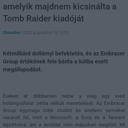
amelyik majdnem kicsinálta a
Tomb Raider kiadóját
Chavalier
|
2023 augusztus 15. 10:02
Kétmilliárd dollárnyi befektetés, és az Embracer
Group értékének fele bánta a kútba esett
megállapodást.
Loaded
:
Unmute
21.86%
Éveken át döbbenten nézte a világ egy svéd
holdingvállalat példa nélküli menetelését. Az Embracer
Group egymaga több stúdiót és szellemi terméket
vásárolt fel, mint a Microsoft, a Sony és a Tencent
együttvéve, ám a lendület idén májusban megtört. Mi