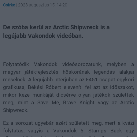
Csirke
|
2023 augusztus 15. 14:20
De szóba kerül az Arctic Shipwreck is a
legújabb Vakondok videóban.
Loaded
:
Unmute
49.19%
Folytatódik Vakondok videósorozatunk, melyben a
magyar játékfejlesztés hőskorának legendás alakjai
mesélnek. A legújabb interjúban az F451 csapat egykori
grafikusa, Békési Róbert eleveníti fel azt az időszakot,
mikor keze munkáját dicsérve olyan játékok születtek
meg, mint a Save Me, Brave Knight vagy az Arctic
Shipwreck.
Ez a sorozat ugyebár azért született meg, mert a kvázi
folytatás, vagyis a Vakondok 5: Stamps Back egy