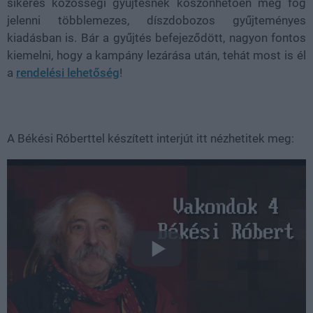
sikeres közösségi gyűjtésnek köszönhetően meg fog
jelenni többlemezes, díszdobozos gyűjteményes
kiadásban is. Bár a gyűjtés befejeződött, nagyon fontos
kiemelni, hogy a kampány lezárása után, tehát most is él
a
rendelési lehetőség
!
A Békési Róberttel készített interjút itt nézhetitek meg: