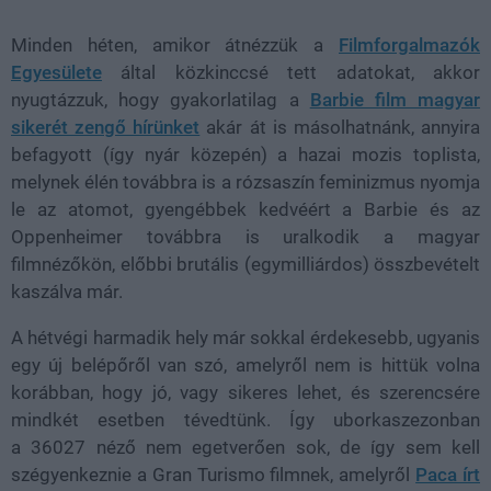
Minden héten, amikor átnézzük a
Filmforgalmazók
Egyesülete
által közkinccsé tett adatokat, akkor
nyugtázzuk, hogy gyakorlatilag a
Barbie film magyar
sikerét zengő hírünket
akár át is másolhatnánk, annyira
befagyott (így nyár közepén) a hazai mozis toplista,
melynek élén továbbra is a rózsaszín feminizmus nyomja
le az atomot, gyengébbek kedvéért a Barbie és az
Oppenheimer továbbra is uralkodik a magyar
filmnézőkön, előbbi brutális (egymilliárdos) összbevételt
kaszálva már.
A hétvégi harmadik hely már sokkal érdekesebb, ugyanis
egy új belépőről van szó, amelyről nem is hittük volna
korábban, hogy jó, vagy sikeres lehet, és szerencsére
mindkét esetben tévedtünk. Így uborkaszezonban
a 36027 néző nem egetverően sok, de így sem kell
szégyenkeznie a Gran Turismo filmnek, amelyről
Paca írt