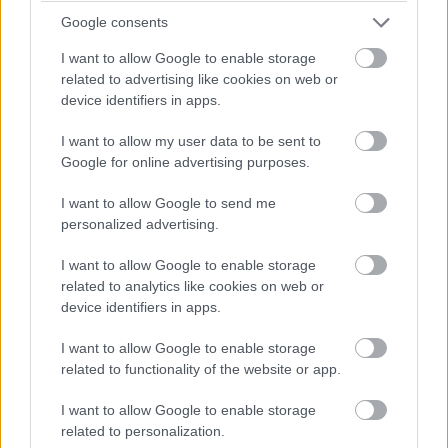
Meg 2. - Az árok
50 679 385 Ft bevétel, 24 698
Google consents
látogató
I want to allow Google to enable storage
related to advertising like cookies on web or
Katicabogár és Fekete Macska kalandjai - A
device identifiers in apps.
film
18 646 830 Ft bevétel, 9 907 látogató
Tini Nindzsa Teknőcök: Mutáns káosz
12 569
I want to allow my user data to be sent to
Google for online advertising purposes.
895 Ft bevétel, 6 480 látogató
Elemi
10 288 960 Ft bevétel, 5 221 látogató
I want to allow Google to send me
personalized advertising.
Mission: Impossible - Leszámolás - Első Rész
8
571 850 Ft bevétel, 3 969 látogató
I want to allow Google to enable storage
related to analytics like cookies on web or
A félelem fészke
7 781 085 Ft bevétel, 3 837
device identifiers in apps.
látogató
I want to allow Google to enable storage
Beszélj hozzám!
7 201 560 Ft bevétel, 3 484
related to functionality of the website or app.
látogató
I want to allow Google to enable storage
Ti mit néztetek meg a napokban? Van, amit ajánlanátok
related to personalization.