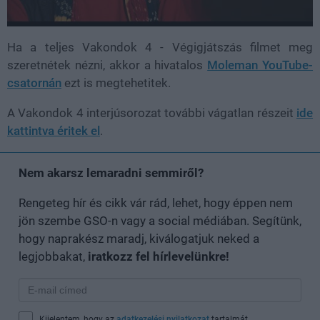
Ha a teljes Vakondok 4 - Végigjátszás filmet meg
szeretnétek nézni, akkor a hivatalos
Moleman YouTube-
csatornán
ezt is megtehetitek.
A Vakondok 4 interjúsorozat további vágatlan részeit
ide
kattintva éritek el
.
Nem akarsz lemaradni semmiről?
Rengeteg hír és cikk vár rád, lehet, hogy éppen nem
jön szembe GSO-n vagy a social médiában. Segítünk,
hogy naprakész maradj, kiválogatjuk neked a
legjobbakat,
iratkozz fel hírlevelünkre!
Kijelentem, hogy az
adatkezelési nyilatkozat
tartalmát