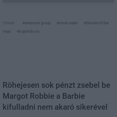
Címkék:
#embracer group
#tomb raider
#the lord of the
rings
#a gyűrűk ura
Röhejesen sok pénzt zsebel be
Margot Robbie a Barbie
kifulladni nem akaró sikerével