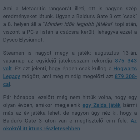
Ami a Metacritic rangsorát illeti, ott is nagyon szép
eredményeket látunk. Ugyan a Baldur's Gate 3 ott "csak"
a 8. helyen áll a "
Minden idők legjobb játékai
" toplistán,
viszont a PC-s listán a csúcsra került, lehagyva ezzel a
Dysco Elysiumot.
Steamen is nagyot megy a játék: augusztus 13-án,
vasárnap az egyidejű játékosszám rekordja
875 343
volt
. Ez azt jelenti, hogy éppen csak kullog a
Hogwarts
Legacy
mögött, ami még mindig megelőzi azt
879 308-
cal
.
Pár hónappal ezelőtt még nem hittük volna, hogy egy
olyan évben, amikor megjelenik
egy Zelda játék
bármi
más az év játéka lehet, de nagyon úgy néz ki, hogy a
Baldur's Gate 3 úton van e megtisztelő cím felé.
Az
okokról itt írtunk részletesebben
.