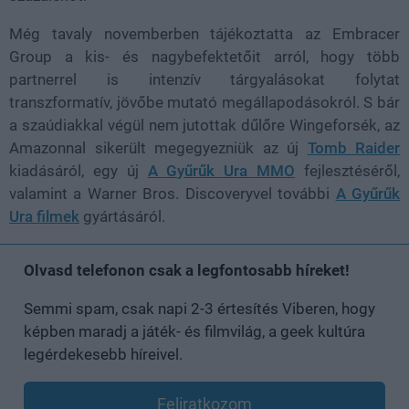
Még tavaly novemberben tájékoztatta az Embracer
Group a kis- és nagybefektetőit arról, hogy több
partnerrel is intenzív tárgyalásokat folytat
transzformatív, jövőbe mutató megállapodásokról. S bár
a szaúdiakkal végül nem jutottak dűlőre Wingeforsék, az
Amazonnal sikerült megegyezniük az új
Tomb Raider
kiadásáról, egy új
A Gyűrűk Ura MMO
fejlesztéséről,
valamint a Warner Bros. Discoveryvel további
A Gyűrűk
Ura filmek
gyártásáról.
Olvasd telefonon csak a legfontosabb híreket!
Semmi spam, csak napi 2-3 értesítés Viberen, hogy
képben maradj a játék- és filmvilág, a geek kultúra
legérdekesebb híreivel.
Feliratkozom