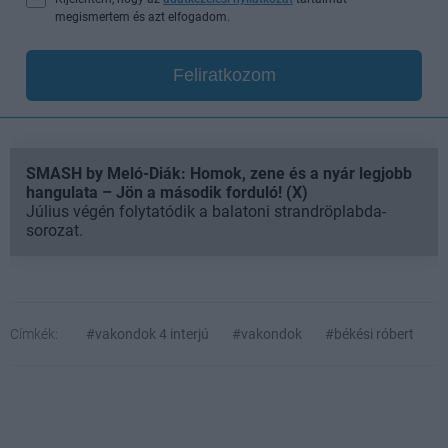
megismertem és azt elfogadom.
Feliratkozom
SMASH by Meló-Diák: Homok, zene és a nyár legjobb
hangulata – Jön a második forduló! (X)
Július végén folytatódik a balatoni strandröplabda-
sorozat.
Címkék:
#vakondok 4 interjú
#vakondok
#békési róbert