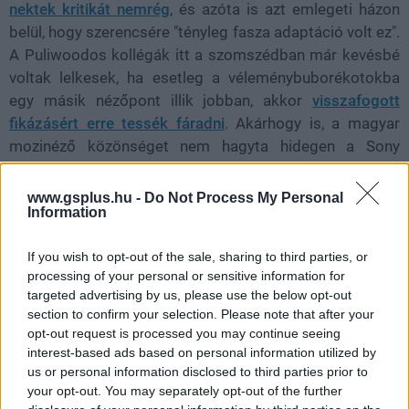
nektek kritikát nemrég
, és azóta is azt emlegeti házon
belül, hogy szerencsére "tényleg fasza adaptáció volt ez".
A Puliwoodos kollégák itt a szomszédban már kevésbé
voltak lelkesek, ha esetleg a véleménybuborékotokba
egy másik nézőpont illik jobban, akkor
visszafogott
fikázásért erre tessék fáradni
. Akárhogy is, a magyar
mozinéző közönséget nem hagyta hidegen a Sony
adaptációja, és ez mindenképpen jó hír.
www.gsplus.hu -
Do Not Process My Personal
Information
A mögöttünk álló hétvége nagy vesztese kétségtelenül
If you wish to opt-out of the sale, sharing to third parties, or
processing of your personal or sensitive information for
a Tini Nindzsa Teknőcök: Mutáns káosz, amely csak a
targeted advertising by us, please use the below opt-out
hatodik helyre tudta felküzdeni magát összesen 7521
section to confirm your selection. Please note that after your
nézőt produkálva, 14 milliós bevételt kuporgatva a
opt-out request is processed you may continue seeing
napokban, egyelőre nehéz megtippelni, mennyire lesz
interest-based ads based on personal information utilized by
szerencsésebb számára ez a hét, és a Pixar Elemi című -
us or personal information disclosed to third parties prior to
amúgy szuperaranyos - alkotása sem érdekel senkit
your opt-out. You may separately opt-out of the further