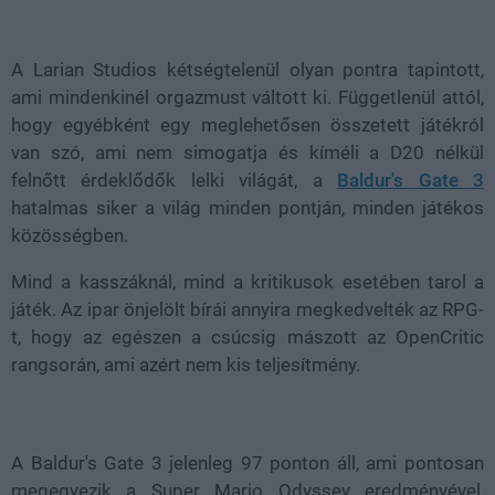
Loaded
:
Unmute
49.19%
A Larian Studios kétségtelenül olyan pontra tapintott,
ami mindenkinél orgazmust váltott ki. Függetlenül attól,
hogy egyébként egy meglehetősen összetett játékról
van szó, ami nem simogatja és kíméli a D20 nélkül
felnőtt érdeklődők lelki világát, a
Baldur's Gate 3
hatalmas siker a világ minden pontján, minden játékos
közösségben.
Mind a kasszáknál, mind a kritikusok esetében tarol a
játék. Az ipar önjelölt bírái annyira megkedvelték az RPG-
t, hogy az egészen a csúcsig mászott az OpenCritic
rangsorán, ami azért nem kis teljesítmény.
A Baldur's Gate 3 jelenleg 97 ponton áll, ami pontosan
megegyezik a Super Mario Odyssey eredményével,