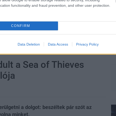
cation functionality and fraud prevention, and other user protection.
CONFIRM
zászólások
Data Deletion
Data Access
Privacy Policy
ult a Sea of Thieves
lója
rülgetni a dolgot: beszéltek pár szót az
 volna minket.