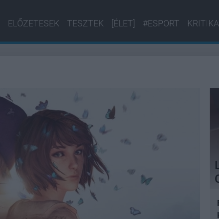
ELŐZETESEK
TESZTEK
[ÉLET]
#ESPORT
KRITIKA