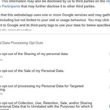
. This information may also be disclosed by us to third parties on the
IA
ból arra lennénk kíváncsiak, hogy hogyan is néz majd ki
Participants
that may further disclose it to other third parties.
omagolással állnak elő a srácok, de azt pláne, hogy
 that this website/app uses one or more Google services and may gath
teményt. A Switches változatokra például ráférne egy
including but not limited to your visit or usage behaviour. You may click 
assunk a gyengécske hardver kötöttségeitől.
 to Google and its third-party tags to use your data for below specifi
ogle consent section.
l Data Processing Opt Outs
, hardveres videók, minden, ami 1-2 percbe belefér.
o opt-out of the Sharing of my personal data.
In
o opt-out of the Sale of my Personal Data.
egnézem
In
to opt-out of processing my Personal Data for Targeted
ing.
In
o opt-out of Collection, Use, Retention, Sale, and/or Sharing
b hangulata – Jön a második forduló! (X)
ersonal Data that Is Unrelated with the Purposes for which it
sorozat.
lected.