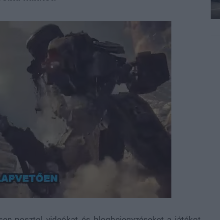
sen posztol videókat és blogbejegyzéseket a játékot