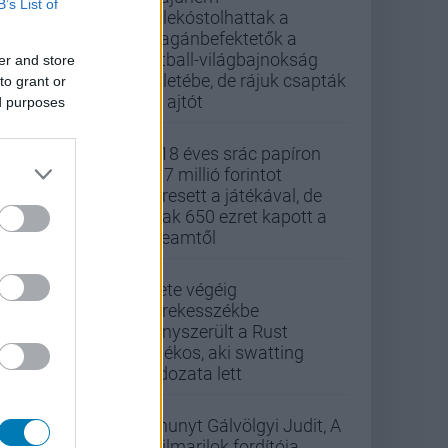
B’s List of
belekóstolhattak a
magánbefektetők a
futball-világbajnokság
er and store
üzletébe, de rájuk csapták
to grant or
az ajtót
ed purposes
A 18 éves srác papíron
437 millió forintot
keresett a játékával, de
csak 650 ezret kapott a
Steamtől
Élete végéig
kerekesszékbe
kényszerült a Rust
játékos, aki swatting
áldozata lett
Elhunyt Gálvölgyi Judit, A
szilmarilok fordítója,