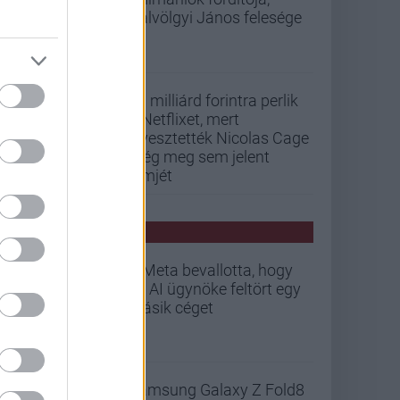
Gálvölgyi János felesége
33 milliárd forintra perlik
a Netflixet, mert
elvesztették Nicolas Cage
még meg sem jelent
filmjét
PCW HÍREK
A Meta bevallotta, hogy
az AI ügynöke feltört egy
másik céget
Samsung Galaxy Z Fold8