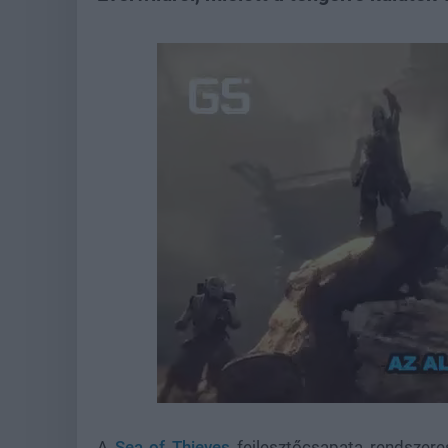
Loaded
:
Unmute
38.15%
A
Sea of Thieves
fejlesztőcsapata rendszere