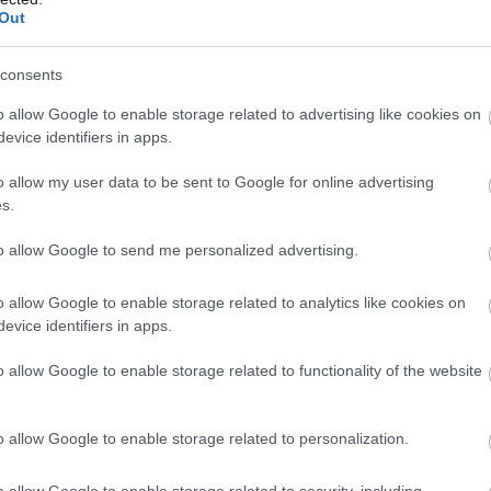
Out
consents
enix
o allow Google to enable storage related to advertising like cookies on
evice identifiers in apps.
PC
PlayStation 4
PlayStation 5
Xbox One
Xbox
o allow my user data to be sent to Google for online advertising
s.
astered Collection
to allow Google to send me personalized advertising.
TETSZETT
AMI NEM
o allow Google to enable storage related to analytics like cookies on
evice identifiers in apps.
TETSZETT
o allow Google to enable storage related to functionality of the website
o allow Google to enable storage related to personalization.
o allow Google to enable storage related to security, including