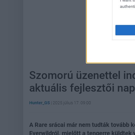
authenti
Hoz
Szomorú üzenettel ind
aktuális fejlesztői nap
Hunter_GS
|
2025 július 17. 09:00
A Rare srácai már nem tudták tovább ke
Everwildról, mielőtt a tengerre küldtek