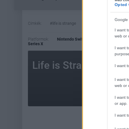
Opted 
Google 
Címkék:
#life is strange
#kalandjáték
#square 
I want t
web or d
Platformok:
Nintendo Switch
Nintendo Switch 2
Series X
I want t
purpose
Life is Strange: Rem
I want 
AMI 
I want t
web or d
I want t
or app.
I want t
I want t