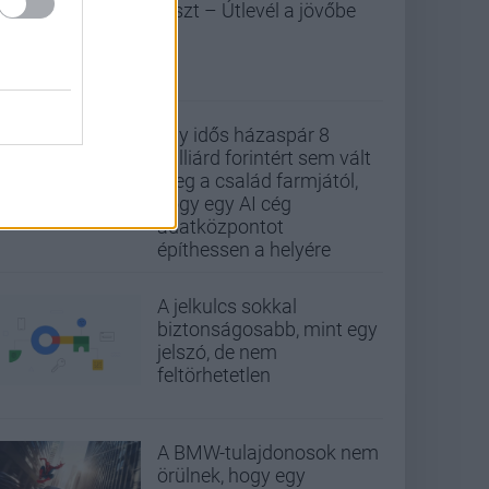
teszt – Útlevél a jövőbe
Egy idős házaspár 8
milliárd forintért sem vált
meg a család farmjától,
hogy egy AI cég
adatközpontot
építhessen a helyére
A jelkulcs sokkal
biztonságosabb, mint egy
jelszó, de nem
feltörhetetlen
A BMW-tulajdonosok nem
örülnek, hogy egy