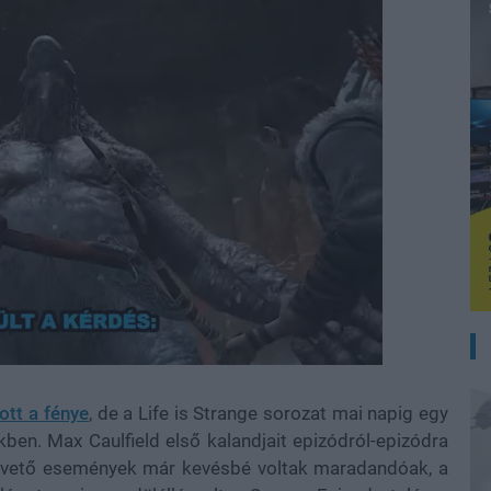
tt a fénye
, de a Life is Strange sorozat mai napig egy
en. Max Caulfield első kalandjait epizódról-epizódra
" követő események már kevésbé voltak maradandóak, a