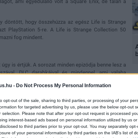
lágot, ami egyedülálló volt a Square Enix, de talán a
gy döntött, hogy összehúzza az egész Life is Strange
zt PlayStation 5-re. A Life is Strange Collection 50
almazni fog mindent.
A
 úgy is értjük. A sorozat minden epizódja benne lesz a
zával, DLC darabkáival és mindennel, ami valaha
ne lesz a True Colours és a Double Exposure fizikai
us.hu -
Do Not Process My Personal Information
verziója, a Life is Strange 2 és a Before the Storm
somagba.
to opt-out of the sale, sharing to third parties, or processing of your per
formation for targeted advertising by us, please use the below opt-out s
ing narrative adventures along with all released DLC
r selection. Please note that after your opt-out request is processed y
range Collection box for PlayStation 5 on October
eing interest-based ads based on personal information utilized by us or
disclosed to third parties prior to your opt-out. You may separately opt-
losure of your personal information by third parties on the IAB’s list of