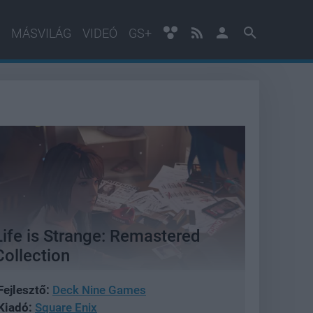
MÁSVILÁG
VIDEÓ
GS+
Life is Strange: Remastered
Collection
Fejlesztő:
Deck Nine Games
Kiadó:
Square Enix