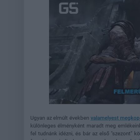
Loaded
:
Unmute
22.17%
Ugyan az elmúlt években
valamelyest megkopo
különleges élményként maradt meg emlékeinkb
fel tudnánk idézni, és bár az első "szezont