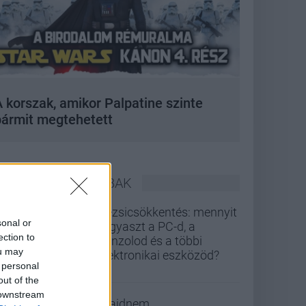
 korszak, amikor Palpatine szinte
bármit megtehetett
LEGOLVASOTTABBAK
Rezsicsökkentés: mennyit
sonal or
fogyaszt a PC-d, a
ection to
konzolod és a többi
ou may
elektronikai eszközöd?
 personal
out of the
 downstream
Majdnem