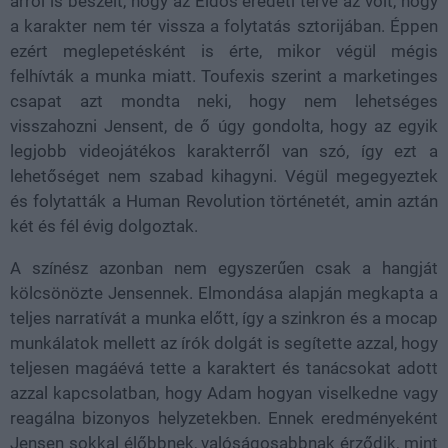
arról is beszélt, hogy az Eidos eredeti terve az volt, hogy
a karakter nem tér vissza a folytatás sztorijában. Éppen
ezért meglepetésként is érte, mikor végül mégis
felhívták a munka miatt. Toufexis szerint a marketinges
csapat azt mondta neki, hogy nem lehetséges
visszahozni Jensent, de ő úgy gondolta, hogy az egyik
legjobb videojátékos karakterről van szó, így ezt a
lehetőséget nem szabad kihagyni. Végül megegyeztek
és folytatták a Human Revolution történetét, amin aztán
két és fél évig dolgoztak.
A színész azonban nem egyszerűen csak a hangját
kölcsönözte Jensennek. Elmondása alapján megkapta a
teljes narratívát a munka előtt, így a szinkron és a mocap
munkálatok mellett az írók dolgát is segítette azzal, hogy
teljesen magáévá tette a karaktert és tanácsokat adott
azzal kapcsolatban, hogy Adam hogyan viselkedne vagy
reagálna bizonyos helyzetekben. Ennek eredményeként
Jensen sokkal élőbbnek, valóságosabbnak érződik, mint