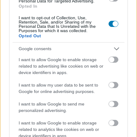
Personal Data for Targeted Advertising.
Loaded
:
Unmute
38.14%
Opted In
A Netflixnek volt néhány mellényúlása a közelmúltban, de
I want to opt-out of Collection, Use,
Retention, Sale, and/or Sharing of my
most eléggé biztosra mennek. Elég a The Irishman
Personal Data that Is Unrelated with the
Purposes for which it was collected.
stáblistájára pillantani, és máris tudjuk, hogy ez
Opted Out
egyszerűen nem mehet félre. Gondoljunk csak arra, hogy
a rendezői székben Martin Scorsese csücsül, aki laza
Google consents
140 millió dollárból csinál egy filmet, olyan sztárokkal,
I want to allow Google to enable storage
mint Robert De Niro, Joe Pesci, Al Pacino, vagy éppen
related to advertising like cookies on web or
Harvey Keitel.
device identifiers in apps.
I want to allow my user data to be sent to
Google for online advertising purposes.
A film az Egyesült Államokban játszódik, a második
I want to allow Google to send me
világháború után. A több évtizeden átívelő történet
personalized advertising.
középpontjában egy veterán, Frank Sheeran (De Niro) áll,
akinek volt szerencséje a 20. század leghírhedtebb
I want to allow Google to enable storage
related to analytics like cookies on web or
alakjaival együtt dolgozni. Az ő szemszögéből láthatjuk a
device identifiers in apps.