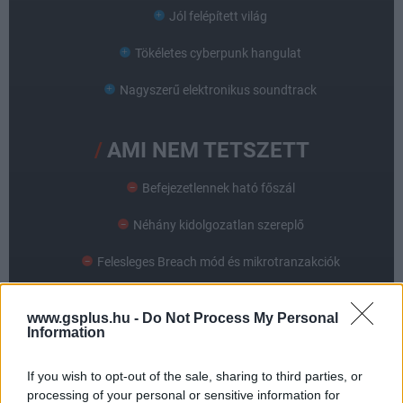
Jól felépített világ
Tökéletes cyberpunk hangulat
Nagyszerű elektronikus soundtrack
AMI NEM TETSZETT
Befejezetlennek ható főszál
Néhány kidolgozatlan szereplő
Felesleges Breach mód és mikrotranzakciók
www.gsplus.hu -
Do Not Process My Personal
Information
If you wish to opt-out of the sale, sharing to third parties, or
processing of your personal or sensitive information for