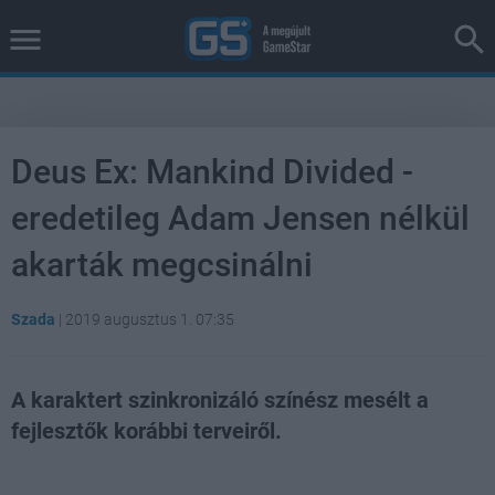
Deus Ex: Mankind Divided -
eredetileg Adam Jensen nélkül
akarták megcsinálni
Szada
|
2019 augusztus 1. 07:35
A karaktert szinkronizáló színész mesélt a
fejlesztők korábbi terveiről.
Loaded
:
Unmute
21.75%