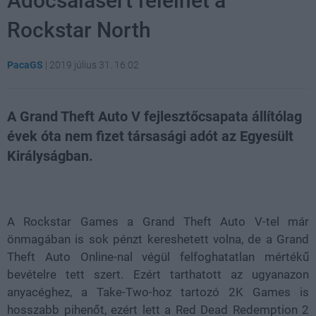
Adócsalásért felelhet a
Rockstar North
PacaGS
|
2019 július 31. 16:02
A Grand Theft Auto V fejlesztőcsapata állítólag
évek óta nem fizet társasági adót az Egyesült
Királyságban.
Loaded
:
Unmute
21.65%
A Rockstar Games a Grand Theft Auto V-tel már
önmagában is sok pénzt kereshetett volna, de a Grand
Theft Auto Online-nal végül felfoghatatlan mértékű
bevételre tett szert. Ezért tarthatott az ugyanazon
anyacéghez, a Take-Two-hoz tartozó 2K Games is
hosszabb pihenőt, ezért lett a Red Dead Redemption 2