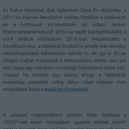
Az Eidos Montreal által fejlesztett Deus Ex előzmény, a
2011-es Human Revolution méltán fürdőzik a játékosok
és a kritikusok dicséretében, az Adam Jensen
főszereplésével készült sztori az egyik legizgalmasabb a
sci-fi játékok műfajában. 2016-ban megérkezett a
következő rész, a Mankind Divided is, amely már némileg
visszafogottabb lelkesedést váltott ki, de így is 83-as
átlagot tudhat magáénak a Metacriticen, amely nem azt
jelzi, hogy egy horribilis minőségű folytatásról lenne szó.
Viszont ha minden úgy alakul, ahogy a fejlesztők
eredetileg szerették volna, akkor talán teljesen más
megítélése lenne a
Mankind Dividednek
.
A Jensent megszólaltató színész, Elias Toufexis a
VG247-nek
adott interjújában ugyanis többek között