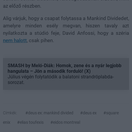
az előző részben.
Alig várjuk, hogy a csapat folytassa a Mankind Dividedet,
amelyre minden esély megvan, hiszen tavaly azt
nyilatkozta a stúdió feje, David Anfossi, hogy a széria
nem halott
, csak pihen.
SMASH by Meló-Diák: Homok, zene és a nyár legjobb
hangulata – Jön a második forduló! (X)
Július végén folytatódik a balatoni strandröplabda-
sorozat.
Címkék:
#deus ex: mankind divided
#deus ex
#square
enix
#elias toufexis
#eidos montreal