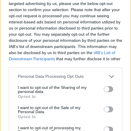
targeted advertising by us, please use the below opt-out
section to confirm your selection. Please note that after your
opt-out request is processed you may continue seeing
interest-based ads based on personal information utilized by
us or personal information disclosed to third parties prior to
Hozzászólások
your opt-out. You may separately opt-out of the further
disclosure of your personal information by third parties on the
IAB’s list of downstream participants. This information may
also be disclosed by us to third parties on the
IAB’s List of
The Irishman - hibátlan az új
Downstream Participants
that may further disclose it to other
third parties.
Scorsese film előzetese
Please note that this website/app uses one or more Google
Personal Data Processing Opt Outs
services and may gather and store information including but
PacaGS
|
2019 július 31. 15:19
not limited to your visit or usage behaviour. You may click to
I want to opt-out of the Sharing of my
personal data.
grant or deny consent to Google and its third-party tags to
Opted In
use your data for below specified purposes in below Google
Robert De Niro, Al Pacino és Joe Pesci is
consent section.
I want to opt-out of the Sale of my
szerepel a háború utáni Amerikában játszódó,
Personal Data.
Opted In
netflixes filmben.
I want to opt-out of processing my