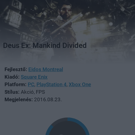
Deus Ex: Mankind Divided
Fejlesztő:
Eidos Montreal
Kiadó:
Square Enix
Platform:
PC
,
PlayStation 4
,
Xbox One
Stílus:
Akció, FPS
Megjelenés:
2016.08.23.