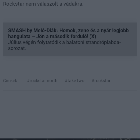
Rockstar nem válaszolt a vádakra.
SMASH by Meló-Diák: Homok, zene és a nyár legjobb
hangulata – Jön a második forduló! (X)
Július végén folytatódik a balatoni strandröplabda-
sorozat.
Címkék:
#rockstar north
#take two
#rockstar