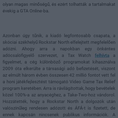
olyan magas minőségű, és ezért tolhatták a tartalmakat
évekig a GTA Online-ba.
Azonban úgy tűnik, a kiadó legfontosabb csapata, a
skóciai székhelyű Rockstar North elfelejtett megfelelően
adózni. Ahogy arra a napokban egy önkéntes
adócsalófigyelő szervezet, a Tax Watch
felhívta
a
figyelmet, a cég különböző programokat kihasználva
2009 óta elkerülte a társasági adó befizetését, viszont
az elmúlt három évben összesen 42 millió fontot vett fel
a honi játékfejlesztést támogató Video Game Tax Relief
program keretében. Arra is rávilágítottak, hogy bevételek
közel 100%-a az anyacéghez, a Take-Two-hoz vándorol.
Hozzátették, hogy a Rockstar North a dolgozók után
valószínűleg rendesen adózott és ÁFÁ-t is fizetett, de
ennek kapcsán nincsenek publikus információk. A