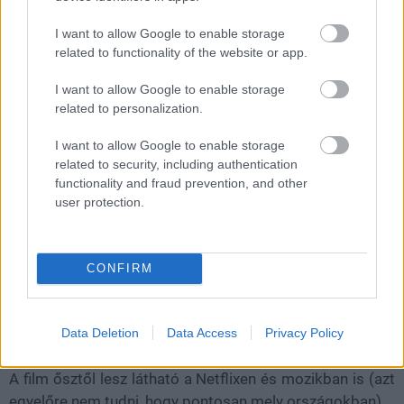
cselekményt, mely egyébként valós eseményekből merít:
az egyik legnagyobb megoldatlan rejtély, Jimmy Hoffa
I want to allow Google to enable storage
eltűnése is előtérbe kerül. Képet kaphatunk továbbá a
related to functionality of the website or app.
szervezett bűnözés működéséről, szerepéről is.
I want to allow Google to enable storage
Nézzétek meg az előzetest, azonnal eladja.
related to personalization.
I want to allow Google to enable storage
related to security, including authentication
functionality and fraud prevention, and other
user protection.
CONFIRM
Data Deletion
Data Access
Privacy Policy
A film ősztől lesz látható a Netflixen és mozikban is (azt
egyelőre nem tudni, hogy pontosan mely országokban).