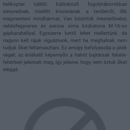
helikopter túlélői különböző fogolytáborokban
senyvednek, mielőtt kivonnának a területről, illik
megmenteni mindhármat. Van közöttük mesterlövész,
nehézfegyveres és persze sima közkatona M-16-os
gépkarabéllyal. Egyszerre kettő lehet mellettünk, de
nagyon kell rájuk vigyáznunk, mert ha meghalnak, nem
tudjuk őket feltámasztani. Ez amúgy befolyásolja a játék
végét: az értékelő képernyőn a halott bajtársak fekete-
fehérben jelennek meg, így jelezve, hogy nem óvtuk őket
eléggé.