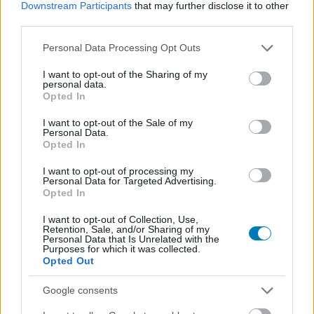
Hozzászólások
Downstream Participants
that may further disclose it to other
third parties.
Please note that this website/app uses one or more Google
Personal Data Processing Opt Outs
services and may gather and store information including but
Far Cry 5: Hours of Darkness
not limited to your visit or usage behaviour. You may click to
I want to opt-out of the Sharing of my
personal data.
grant or deny consent to Google and its third-party tags to
teszt - zöld pokol
Opted In
use your data for below specified purposes in below Google
consent section.
I want to opt-out of the Sale of my
Personal Data.
Mocsy
|
2018 július 30. 15:38
Opted In
I want to opt-out of processing my
Personal Data for Targeted Advertising.
Az alapjátékéhoz képest teljesen más
Opted In
környezetbe visz minket a Far Cry 5 első DLC-
I want to opt-out of Collection, Use,
je, de az élmény nem az igazi.
Retention, Sale, and/or Sharing of my
Personal Data that Is Unrelated with the
Purposes for which it was collected.
Loaded
:
Unmute
81.69%
Opted Out
Vietnam mindig is megmozgatta a játékfejlesztők agyát,
Google consents
nem csoda, hogy a Ubisoft a marsi invázió és a