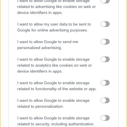
I want to allow Google to enable storage
zombiapokalipszis előtt a távol-keleti ország buja
related to advertising like cookies on web or
dzsungeleibe helyezte a Far Cry 5 legelső DLC-jét.
device identifiers in apps.
I want to allow my user data to be sent to
Google for online advertising purposes.
A Hours of Darkness háromórás hadjáratában Hope
I want to allow Google to send me
megye egyik vietnami veteránjának kalandjait élhetjük át
personalized advertising.
ismét. Egy rutinküldetés teljesen kudarcba fulladt a
háborúban, a főhős legénységét a vietkongok foglyul
I want to allow Google to enable storage
related to analytics like cookies on web or
ejtették, és csak a szerencsének, no meg az amerikai
device identifiers in apps.
légierő bombáinak köszönheti, hogy kiszabadult
bambuszketrecéből. Innen indul vesszőfutása és egyben
I want to allow Google to enable storage
a miénk is, a cél pedig az, hogy elérjük a kimenekítési
related to functionality of the website or app.
pontot. A Far Cry játékokban megszokhattuk, hogy
I want to allow Google to enable storage
mindig van egy rövidebb út, ami nevetségesen
related to personalization.
egyszerűvé teszi a játékot. Most is dönthetünk úgy, hogy
fittyet hányunk a mellékküldetésekre, nyílegyenesen
I want to allow Google to enable storage
megcélozzuk a térkép másik oldalát, és befejezzük a
related to security, including authentication