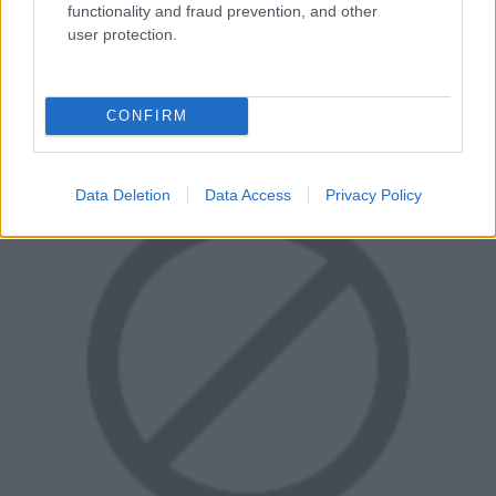
kiegészítőt alig egy óra alatt. Működik ez a megoldás is,
functionality and fraud prevention, and other
user protection.
de a készítők nem így tervezték az Hours of Darknesst,
szóval érdemes körülnézni és eltölteni egy kis időt
ebben a pokoli paradicsomban.
CONFIRM
Data Deletion
Data Access
Privacy Policy