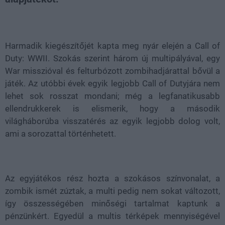
Loaded
:
Unmute
100.00%
Harmadik kiegészítőjét kapta meg nyár elején a Call of
Duty: WWII. Szokás szerint három új multipályával, egy
War misszióval és felturbózott zombihadjárattal bővül a
játék. Az utóbbi évek egyik legjobb Call of Dutyjára nem
lehet sok rosszat mondani; még a legfanatikusabb
ellendrukkerek is elismerik, hogy a második
világháborúba visszatérés az egyik legjobb dolog volt,
ami a sorozattal történhetett.
Az egyjátékos rész hozta a szokásos színvonalat, a
zombik ismét zúztak, a multi pedig nem sokat változott,
így összességében minőségi tartalmat kaptunk a
pénzünkért. Egyedül a multis térképek mennyiségével