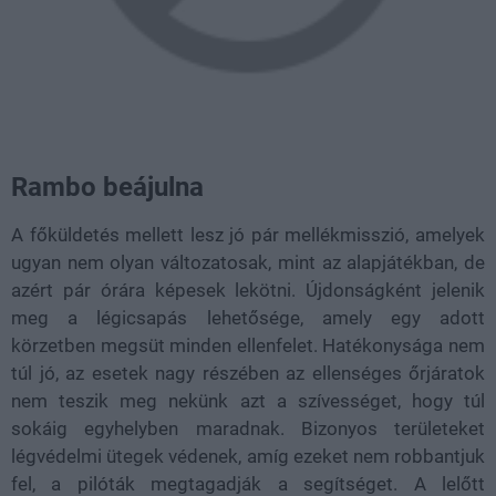
Rambo beájulna
A főküldetés mellett lesz jó pár mellékmisszió, amelyek
ugyan nem olyan változatosak, mint az alapjátékban, de
azért pár órára képesek lekötni. Újdonságként jelenik
meg a légicsapás lehetősége, amely egy adott
körzetben megsüt minden ellenfelet. Hatékonysága nem
túl jó, az esetek nagy részében az ellenséges őrjáratok
nem teszik meg nekünk azt a szívességet, hogy túl
sokáig egyhelyben maradnak. Bizonyos területeket
légvédelmi ütegek védenek, amíg ezeket nem robbantjuk
fel, a pilóták megtagadják a segítséget. A lelőtt