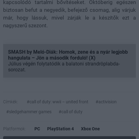
kapcsolódó tartalmi bővítéseket. Októberig egészen
biztosan befut a negyedik, befejező csomag, alig várjuk
már, hogy lássuk, mivel zárják le a készítők ezt a
nagyszerű szezont.
SMASH by Meló-Diák: Homok, zene és a nyár legjobb
hangulata – Jön a második forduló! (X)
Július végén folytatódik a balatoni strandröplabda-
sorozat.
Címkék:
#call of duty: wwii – united front
#activision
#sledgehammer games
#call of duty
Platformok:
PC
PlayStation 4
Xbox One