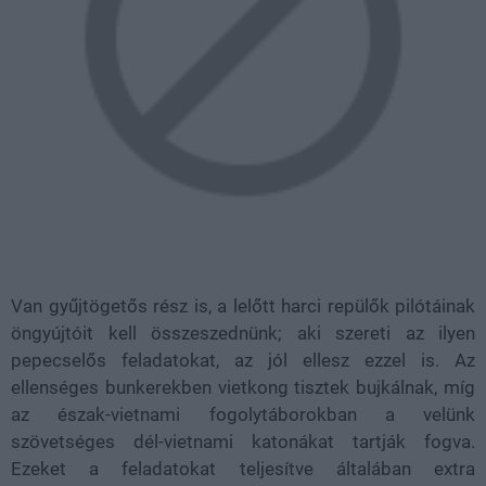
Van gyűjtögetős rész is, a lelőtt harci repülők pilótáinak
öngyújtóit kell összeszednünk; aki szereti az ilyen
pepecselős feladatokat, az jól ellesz ezzel is. Az
ellenséges bunkerekben vietkong tisztek bujkálnak, míg
az észak-vietnami fogolytáborokban a velünk
szövetséges dél-vietnami katonákat tartják fogva.
Ezeket a feladatokat teljesítve általában extra