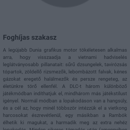
Foghíjas szakasz
A legújabb Dunia grafikus motor tökéletesen alkalmas
arra, hogy visszaadja a vietnami hadviselés
leglátványosabb pillanatait: sűrű dzsungelek, tavirózsás
tópartok, zöldellő rizsmezők, lebombázott falvak, kénes
gázokat eregető halálmezők és persze rengeteg, az
életünkre törő ellenfél. A DLC-t három különböző
játékmódban indíthatjuk el, mindhárom más játékstílust
igényel. Normál módban a lopakodáson van a hangsúly,
és a cél az, hogy minél többször intézzük el a vietkong
harcosokat észrevétlenül, egy másikban a Rambók
élhetik ki magukat, a harmadik meg az extra nehéz
lopakodás. Minden sikeres támadás után (amennyiben