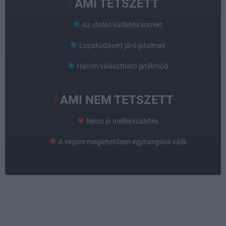
AMI TETSZETT
Az utolsó küldetés korrekt
Lopakodásért járó jutalmak
Három választható játékmód
AMI NEM TETSZETT
Nincs jó mellékküldetés
A végére meglehetősen egyhangúvá válik