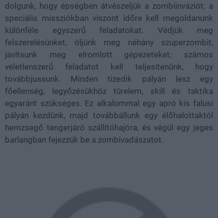
dolgunk, hogy épségben átvészeljük a zombiinváziót; a
speciális missziókban viszont időre kell megoldanunk
különféle egyszerű feladatokat. Védjük meg
felszerelésünket, öljünk meg néhány szuperzombit,
javítsunk meg elromlott gépezeteket; számos
véletlenszerű feladatot kell teljesítenünk, hogy
továbbjussunk. Minden tizedik pályán lesz egy
főellenség, legyőzésükhöz türelem, skill és taktika
egyaránt szükséges. Ez alkalommal egy apró kis falusi
pályán kezdünk, majd továbbállunk egy élőhalottaktól
hemzsegő tengerjáró szállítóhajóra, és végül egy jeges
barlangban fejezzük be a zombivadászatot.