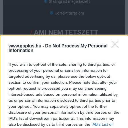
Stalingrad megérkezett
Korrekt tartalom
AMI NEM TETSZETT
Láttunk már jobb multipályákat
www.gsplus.hu -
Do Not Process My Personal
Information
A War küldetés átlagos
If you wish to opt-out of the sale, sharing to third parties, or
processing of your personal or sensitive information for
targeted advertising by us, please use the below opt-out
section to confirm your selection. Please note that after your
opt-out request is processed you may continue seeing
interest-based ads based on personal information utilized by
us or personal information disclosed to third parties prior to
your opt-out. You may separately opt-out of the further
disclosure of your personal information by third parties on the
IAB’s list of downstream participants. This information may
also be disclosed by us to third parties on the
IAB’s List of