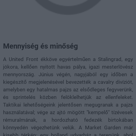
Mennyiség és minőség
A United Front ékköve egyértelműen a Stalingrad, egy
jókora, kellően nyitott havas pálya, igazi mesterlövész
mennyország. Június végén, nagyjából egy időben a
kiegészítő megjelenésével bevezették a cavalry divíziót,
amelyben egy hatalmas pajzs az elsődleges fegyverünk,
és sprintelés közben felöklelhetjük az ellenfeleket.
Taktikai lehetőségeink jelentősen megugranak a pajzs
használatával; vége az ajtó mögött "kempelő" tízévesek
rémuralmának, a hordozható fedezék birtokában
könnyedén végezhetünk velük. A Market Garden már
kisebb térkép: egy holland udvarház a terepünk, ahol