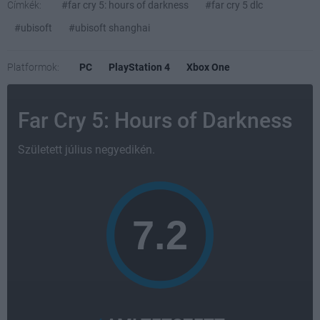
Címkék:
#far cry 5: hours of darkness
#far cry 5 dlc
#ubisoft
#ubisoft shanghai
Platformok:
PC
PlayStation 4
Xbox One
Far Cry 5: Hours of Darkness
Született július negyedikén.