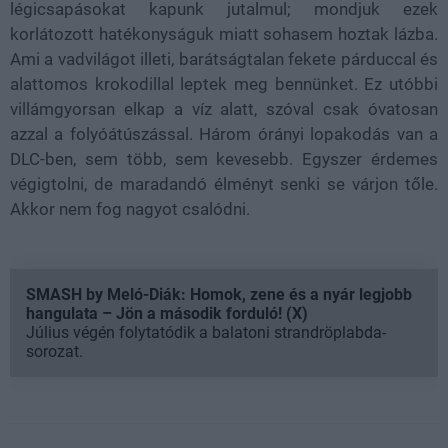
légicsapásokat kapunk jutalmul; mondjuk ezek
korlátozott hatékonyságuk miatt sohasem hoztak lázba.
Ami a vadvilágot illeti, barátságtalan fekete párduccal és
alattomos krokodillal leptek meg bennünket. Ez utóbbi
villámgyorsan elkap a víz alatt, szóval csak óvatosan
azzal a folyóátúszással. Három órányi lopakodás van a
DLC-ben, sem több, sem kevesebb. Egyszer érdemes
végigtolni, de maradandó élményt senki se várjon tőle.
Akkor nem fog nagyot csalódni.
SMASH by Meló-Diák: Homok, zene és a nyár legjobb
hangulata – Jön a második forduló! (X)
Július végén folytatódik a balatoni strandröplabda-
sorozat.