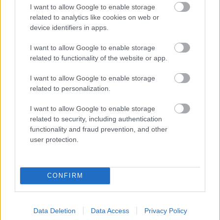
I want to allow Google to enable storage
már túl van karrierje csúcsán. Brad Pitt alakítja Cliff
related to analytics like cookies on web or
Booth-ot a DiCaprio által játszott színész régi
device identifiers in apps.
kaszkadőrjét. Egyiküknek sem áll túl fényesen karrierje,
de az események középpontjába azért kerülnek, mert
I want to allow Google to enable storage
Dalton szomszédjában lakik Sharon Tate, akit Charles
related to functionality of the website or app.
Manson 1969 augusztusában meggyilkolt.
I want to allow Google to enable storage
related to personalization.
I want to allow Google to enable storage
SMASH by Meló-Diák: Homok, zene és a nyár legjobb
related to security, including authentication
hangulata – Jön a második forduló! (X)
functionality and fraud prevention, and other
Július végén folytatódik a balatoni strandröplabda-
user protection.
sorozat.
CONFIRM
Címkék:
#quentin tarantino
#al pacino
#volt egyszer egy
hollywood
Data Deletion
Data Access
Privacy Policy