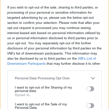
If you wish to opt-out of the sale, sharing to third parties, or
processing of your personal or sensitive information for
targeted advertising by us, please use the below opt-out
section to confirm your selection. Please note that after your
opt-out request is processed you may continue seeing
interest-based ads based on personal information utilized by
Hozzászólások
us or personal information disclosed to third parties prior to
your opt-out. You may separately opt-out of the further
disclosure of your personal information by third parties on the
IAB’s list of downstream participants. This information may
also be disclosed by us to third parties on the
IAB’s List of
Al Pacino is csatlakozik
Downstream Participants
that may further disclose it to other
third parties.
Quentin Tarantino következő
Please note that this website/app uses one or more Google
Personal Data Processing Opt Outs
filmjéhez
services and may gather and store information including but
not limited to your visit or usage behaviour. You may click to
I want to opt-out of the Sharing of my
personal data.
grant or deny consent to Google and its third-party tags to
Hunter_GS
|
2018 június 8. 10:40
Opted In
use your data for below specified purposes in below Google
consent section.
I want to opt-out of the Sale of my
Personal Data.