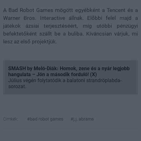
A Bad Robot Games mögött egyébként a Tencent és a
Warner Bros. Interactive állnak. Előbbi felel majd a
játékok ázsiai terjesztéséért, míg utóbbi pénzügyi
befektetőként szállt be a buliba. Kíváncsian várjuk, mi
lesz az első projektjük.
SMASH by Meló-Diák: Homok, zene és a nyár legjobb
hangulata – Jön a második forduló! (X)
Július végén folytatódik a balatoni strandröplabda-
sorozat.
Címkék:
#bad robot games
#j.j. abrams