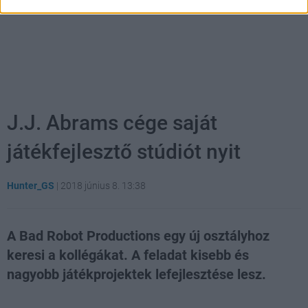
J.J. Abrams cége saját
játékfejlesztő stúdiót nyit
Hunter_GS
|
2018 június 8. 13:38
A Bad Robot Productions egy új osztályhoz
keresi a kollégákat. A feladat kisebb és
nagyobb játékprojektek lefejlesztése lesz.
Loaded
:
Unmute
21.86%