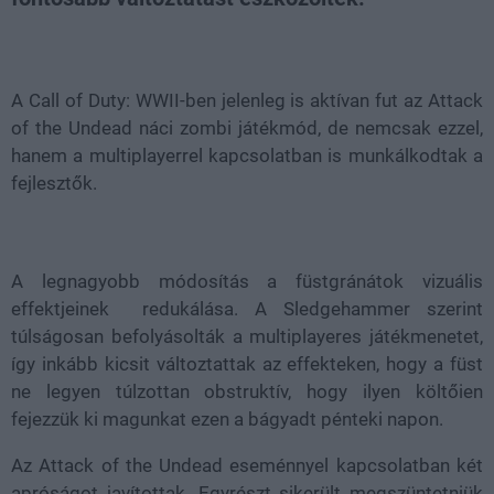
Loaded
:
Unmute
21.86%
A Call of Duty: WWII-ben jelenleg is aktívan fut az Attack
of the Undead náci zombi játékmód, de nemcsak ezzel,
hanem a multiplayerrel kapcsolatban is munkálkodtak a
fejlesztők.
A legnagyobb módosítás a füstgránátok vizuális
effektjeinek redukálása. A Sledgehammer szerint
túlságosan befolyásolták a multiplayeres játékmenetet,
így inkább kicsit változtattak az effekteken, hogy a füst
ne legyen túlzottan obstruktív, hogy ilyen költőien
fejezzük ki magunkat ezen a bágyadt pénteki napon.
Az Attack of the Undead eseménnyel kapcsolatban két
apróságot javítottak. Egyrészt sikerült megszüntetniük