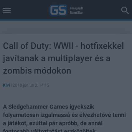
Call of Duty: WWII - hotfixekkel
javítanak a multiplayer és a
zombis módokon
Kivi
|
2018 június 8. 14:15
A Sledgehammer Games igyekszik
folyamatosan izgalmassá és élvezhetővé tenni
a játékot, ezúttal pár apróbb, de annál
fontosabb változtatást eszközöltek.