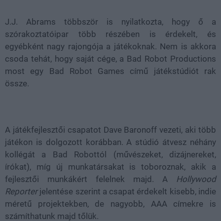
J.J. Abrams többször is nyilatkozta, hogy ő a
szórakoztatóipar több részében is érdekelt, és
egyébként nagy rajongója a játékoknak. Nem is akkora
csoda tehát, hogy saját cége, a Bad Robot Productions
most egy Bad Robot Games című játékstúdiót rak
össze.
A játékfejlesztői csapatot Dave Baronoff vezeti, aki több
játékon is dolgozott korábban. A stúdió átvesz néhány
kollégát a Bad Robottól (művészeket, dizájnereket,
írókat), míg új munkatársakat is toboroznak, akik a
fejlesztői munkákért felelnek majd. A
Hollywood
Reporter
jelentése szerint a csapat érdekelt kisebb, indie
méretű projektekben, de nagyobb, AAA címekre is
számíthatunk majd tőlük.