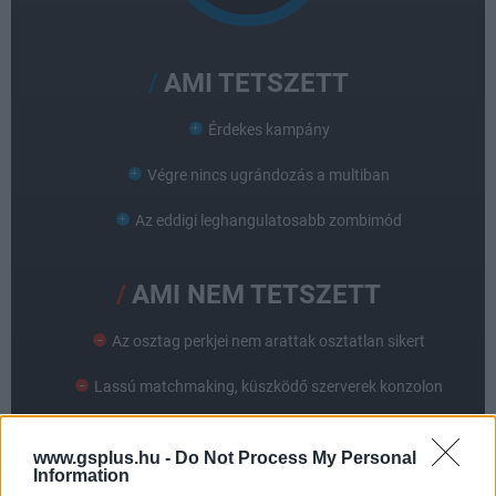
AMI TETSZETT
Érdekes kampány
Végre nincs ugrándozás a multiban
Az eddigi leghangulatosabb zombimód
AMI NEM TETSZETT
Az osztag perkjei nem arattak osztatlan sikert
Lassú matchmaking, küszködő szerverek konzolon
www.gsplus.hu -
Do Not Process My Personal
Information