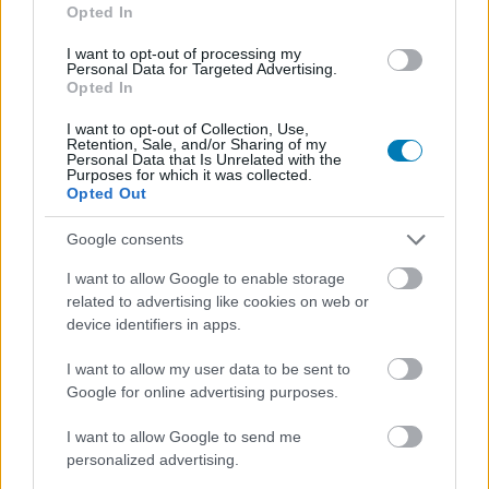
A Volt egyszer egy Hollywood csapata egy
Opted In
újabb csillaggal bővült.
I want to opt-out of processing my
Personal Data for Targeted Advertising.
Loaded
:
Unmute
Opted In
38.26%
I want to opt-out of Collection, Use,
Al Pacino Marvin Shwarz szerepét kapta, aki Leonardo
Retention, Sale, and/or Sharing of my
Personal Data that Is Unrelated with the
DiCaprio karakterének ügynöke lesz. A csapathoz
Purposes for which it was collected.
Opted Out
csatlakozott még Damian Lewis, aki Steve McQueent
játssza majd.
Google consents
I want to allow Google to enable storage
related to advertising like cookies on web or
device identifiers in apps.
Quentin Tarantino
előszeretettel keres fel olyan
színészeket, akik munkáin ő maga is felnőtt. Nem csoda
I want to allow my user data to be sent to
hát, hogy egy 1969-es Hollywoodot bemutató filmhez
Google for online advertising purposes.
nagy klasszikus arcokat keres.
I want to allow Google to send me
A sztori egyébként az 1969-es Hollywoodban játszódik.
personalized advertising.
DiCaprio egy Rick Dalton nevű tévés színészt játszik, aki