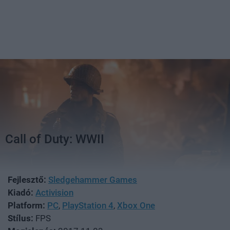
Call of Duty: WWII
Fejlesztő:
Sledgehammer Games
Kiadó:
Activision
Platform:
PC
,
PlayStation 4
,
Xbox One
Stílus:
FPS