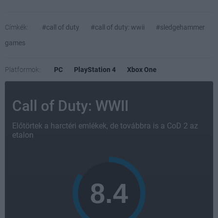
Címkék:
#call of duty
#call of duty: wwii
#sledgehammer
games
Platformok:
PC
PlayStation 4
Xbox One
Call of Duty: WWII
Előtörtek a harctéri emlékek, de továbbra is a CoD 2 az
etalon