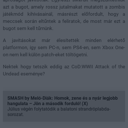
azt a bugot, amely rossz jutalmakat mutatott a zombis
játékmód kihívásainál, másrészt előfordult, hogy a
meccsek során eltűntek a feliratok, de most már ezt a
bugot sem kell tűrnünk.
A javításokat már élesítették minden elérhető
platformon, így sem PC-n, sem PS4-en, sem Xbox One-
on nem kell külön patch-eket töltögetni.
Nektek hogy tetszik eddig az CoD:WWII Attack of the
Undead eseménye?
SMASH by Meló-Diák: Homok, zene és a nyár legjobb
hangulata – Jön a második forduló! (X)
Július végén folytatódik a balatoni strandröplabda-
sorozat.