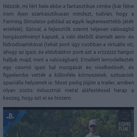
Nézzük, mi fért bele ebbe a fantasztikus címbe (bár félve
írom ilyen szarkasztikusan mindezt, tudván, hogy a
Farming Simulator például az egyik legkeresettebb játék
errefelé). Szóval, a fejlesztők szerint teljesen valósághű
horgászélményt kapunk, a való életből átemelt aero- és
hidrodinamikával (tehát pont úgy csobban a virtuális víz,
ahogy az igazi, és eldobáskor pont azt a vrzzzzzz hangot
halljuk majd, mint a valóságban). Emellett lemodellezték
egy csomó igazi hal mozgását és viselkedését, és
figyelembe vették a különféle környezetek, szituációk
speciális helyzeteit is. Most pedig jöjjön a trailer, amiben
olyan zúzós indusztriál metal aláfestéssel harap a
keszeg, hogy azt el se hiszem.