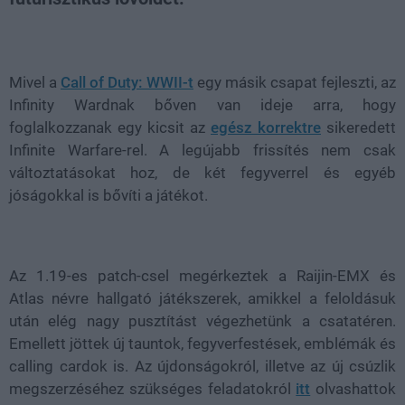
Loaded
:
Unmute
55.45%
Mivel a
Call of Duty: WWII-t
egy másik csapat fejleszti, az
Infinity Wardnak bőven van ideje arra, hogy
foglalkozzanak egy kicsit az
egész korrektre
sikeredett
Infinite Warfare-rel. A legújabb frissítés nem csak
változtatásokat hoz, de két fegyverrel és egyéb
jóságokkal is bővíti a játékot.
Az 1.19-es patch-csel megérkeztek a Raijin-EMX és
Atlas névre hallgató játékszerek, amikkel a feloldásuk
után elég nagy pusztítást végezhetünk a csatatéren.
Emellett jöttek új tauntok, fegyverfestések, emblémák és
calling cardok is. Az újdonságokról, illetve az új csúzlik
megszerzéséhez szükséges feladatokról
itt
olvashattok