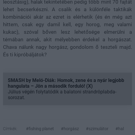
leosztásig), halak tekintetében pedig több mint 70 fajtát
lehet becserkészni. A csalik és a különféle taktikák
kombinációi akár az ezret is elérhetik (és én még azt
hittem, csak egy damil kell, egy horog, meg valami
kukac), szóval bőven lesz lehetősége elmerülni a
témában annak, akit mélyebben érdekel a horgászat.
Chava nálunk nagy horgász, gondolom ő teszteli majd.
És ti kipróbáljátok?
SMASH by Meló-Diák: Homok, zene és a nyár legjobb
hangulata – Jön a második forduló! (X)
Július végén folytatódik a balatoni strandröplabda-
sorozat.
Címkék:
#fishing planet
#horgász
#szimulátor
#hal