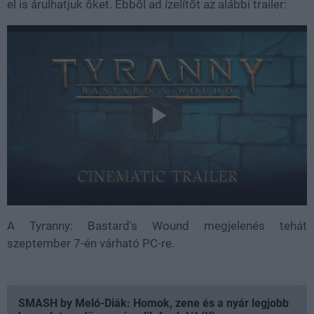
el is árulhatjuk őket. Ebből ad ízelítőt az alábbi trailer:
A Tyranny: Bastard's Wound megjelenés tehát
szeptember 7-én várható PC-re.
SMASH by Meló-Diák: Homok, zene és a nyár legjobb