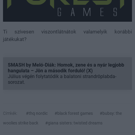
Ti szívesen viszontlátnátok valamelyik korábbi
játékukat?
SMASH by Meló-Diák: Homok, zene és a nyár legjobb
hangulata – Jön a második forduló! (X)
Július végén folytatódik a balatoni strandröplabda-
sorozat.
Címkék:
#thq nordic
#black forest games
#bubsy: the
woolies strike back
#giana sisters: twisted dreams