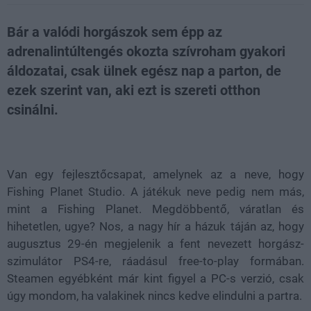
Bár a valódi horgászok sem épp az
adrenalintúltengés okozta szívroham gyakori
áldozatai, csak ülnek egész nap a parton, de
ezek szerint van, aki ezt is szereti otthon
csinálni.
Loaded
:
Unmute
55.45%
Van egy fejlesztőcsapat, amelynek az a neve, hogy
Fishing Planet Studio. A játékuk neve pedig nem más,
mint a Fishing Planet. Megdöbbentő, váratlan és
hihetetlen, ugye? Nos, a nagy hír a házuk táján az, hogy
augusztus 29-én megjelenik a fent nevezett horgász-
szimulátor PS4-re, ráadásul free-to-play formában.
Steamen egyébként már kint figyel a PC-s verzió, csak
úgy mondom, ha valakinek nincs kedve elindulni a partra.