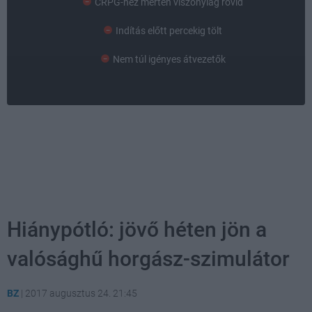
CRPG-hez mérten viszonylag rövid
Indítás előtt percekig tölt
Nem túl igényes átvezetők
Hiánypótló: jövő héten jön a
valósághű horgász-szimulátor
BZ
|
2017 augusztus 24. 21:45