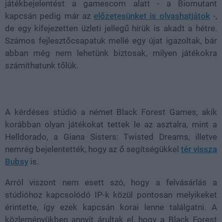
játékbejelentést a gamescom alatt - a Biomutant
kapcsán pedig már az
előzetesünket is olvashatjátok
-,
de egy kifejezetten üzleti jellegű hírük is akadt a hétre.
Számos fejlesztőcsapatuk mellé egy újat igazoltak, bár
abban még nem lehetünk biztosak, milyen játékokra
számíthatunk tőlük.
A kérdéses stúdió a német Black Forest Games, akik
korábban olyan játékokat tettek le az asztalra, mint a
Helldorado, a Giana Sisters: Twisted Dreams, illetve
nemrég bejelentették, hogy az ő segítségükkel
tér vissza
Bubsy
is.
Arról viszont nem esett szó, hogy a felvásárlás a
stúdióhoz kapcsolódó IP-k közül pontosan melyikeket
érintette, így ezek kapcsán korai lenne találgatni. A
közleményükben annyit árultak el, hogy a Black Forest