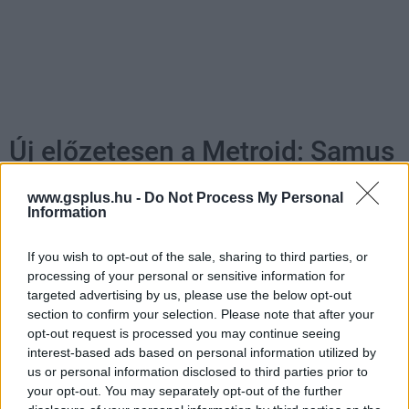
Új előzetesen a Metroid: Samus
Returns
www.gsplus.hu -
Do Not Process My Personal
Information
BZ
|
2017 augusztus 24. 16:15
If you wish to opt-out of the sale, sharing to third parties, or
processing of your personal or sensitive information for
targeted advertising by us, please use the below opt-out
A klasszkus Metroid sorozat új tagja
section to confirm your selection. Please note that after your
szeptember 15-én érkezik Nintendo 3DS-re,
opt-out request is processed you may continue seeing
most pedig egy videós kedvcsinálóval hergelik
interest-based ads based on personal information utilized by
us or personal information disclosed to third parties prior to
Samus rajongóit.
your opt-out. You may separately opt-out of the further