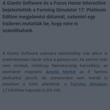
A Giants Software és a Focus Home Interactive
bejelentették a Farming Simulator 17: Platinum
Edition megjelenési dátumát, valamint egy
traileren mutatták be, hogy mire is
számíthatunk.
Loaded
:
Unmute
55.45%
A Giants Software számára valószínűleg már akkor is
eredményesen zárult volna a gamescom, ha semmi más
nem történik, minthogy Németország kancellárja, az
eseményt megnyitó
Angela Merkel
az ő farmos
játékukkal játszik, de szerencsére nem merült ki
ennyiben a kölni jelenlétük, a
Farming Simulator
17
bővítése kapcsán is jött infó.