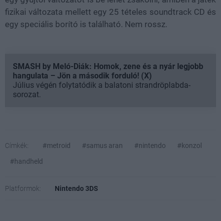
fizikai változata mellett egy 25 tételes soundtrack CD és
egy speciális borító is található. Nem rossz.
SMASH by Meló-Diák: Homok, zene és a nyár legjobb
hangulata – Jön a második forduló! (X)
Július végén folytatódik a balatoni strandröplabda-
sorozat.
Címkék:
#metroid
#samus aran
#nintendo
#konzol
#handheld
Platformok:
Nintendo 3DS