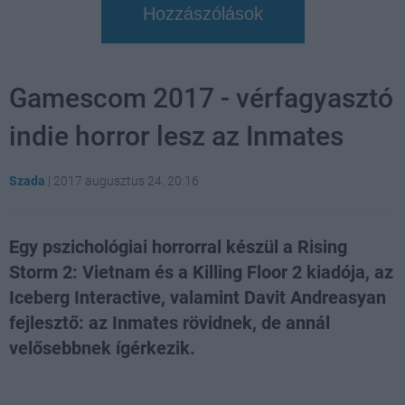
Hozzászólások
Gamescom 2017 - vérfagyasztó
indie horror lesz az Inmates
Szada
|
2017 augusztus 24. 20:16
Egy pszichológiai horrorral készül a Rising
Storm 2: Vietnam és a Killing Floor 2 kiadója, az
Iceberg Interactive, valamint Davit Andreasyan
fejlesztő: az Inmates rövidnek, de annál
velősebbnek ígérkezik.
Loaded
:
Unmute
21.65%