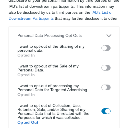
disclosure of your personal information by third parties on the
Loaded
:
Unmute
55.45%
IAB’s list of downstream participants. This information may
also be disclosed by us to third parties on the
IAB’s List of
A
Metroid: Samus Returns képében egy
újragondolt
Downstream Participants
that may further disclose it to other
klasszikus érkezik, ráadásul régi motorossal a
third parties.
tervezőasztalnál, nem csoda tehát, hogy rég voltunk ilyen
Please note that this website/app uses one or more Google
Personal Data Processing Opt Outs
izgatottak egy handheld cím miatt.
services and may gather and store information including but
not limited to your visit or usage behaviour. You may click to
I want to opt-out of the Sharing of my
A Metroid: Samus Returns tulajdonképpen az 1991-ben,
personal data.
grant or deny consent to Google and its third-party tags to
Opted In
még Game Boyra megjelent Metroid II: Return of Samus
use your data for below specified purposes in below Google
erőteljesen ráncfelvarrott verziója, és hogy mennyire az
consent section.
I want to opt-out of the Sale of my
Personal Data.
eredetihez nyúltak vissza, mi sem bizonyítja jobban, mint
Opted In
a Metroid sztorik atyja, Yoshio Sakamoto, aki produkciós
vezetőként itt is részt vett a játék elkészítésében. Ezt
I want to opt-out of processing my
Personal Data for Targeted Advertising.
egyébként a Nintendo egy spanyol stúdió, a
Opted In
MercurySteam segítségével fejlesztette.
I want to opt-out of Collection, Use,
Retention, Sale, and/or Sharing of my
Oldalra scrollozós akciójátékot kapunk természetesen,
Personal Data that Is Unrelated with the
Purposes for which it was collected.
de azért vannak benne trükkök dögivel. A gonosz,
Opted Out
agyszívó medúzagombaűrlények, azaz leánykori nevükön