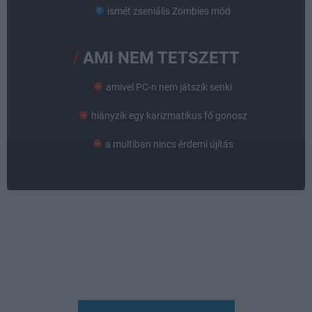
ismét zseniális Zombies mód
AMI NEM TETSZETT
amivel PC-n nem játszik senki
hiányzik egy karizmatikus fő gonosz
a multiban nincs érdemi újítás