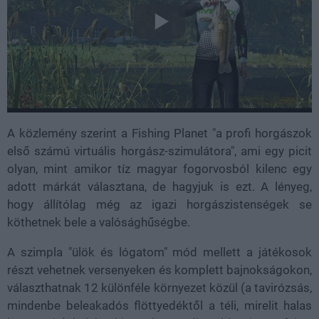
A közlemény szerint a Fishing Planet "a profi horgászok
első számú virtuális horgász-szimulátora", ami egy picit
olyan, mint amikor tíz magyar fogorvosból kilenc egy
adott márkát választana, de hagyjuk is ezt. A lényeg,
hogy állítólag még az igazi horgászistenségek se
köthetnek bele a valósághűségbe.
A szimpla "ülök és lógatom" mód mellett a játékosok
részt vehetnek versenyeken és komplett bajnokságokon,
választhatnak 12 különféle környezet közül (a tavirózsás,
mindenbe beleakadós flöttyedéktől a téli, mirelit halas