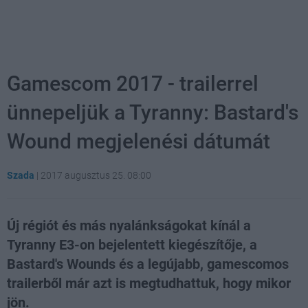
Gamescom 2017 - trailerrel
ünnepeljük a Tyranny: Bastard's
Wound megjelenési dátumát
Szada
|
2017 augusztus 25. 08:00
Új régiót és más nyalánkságokat kínál a
Tyranny E3-on bejelentett kiegészítője, a
Bastard's Wounds és a legújabb, gamescomos
trailerből már azt is megtudhattuk, hogy mikor
jön.