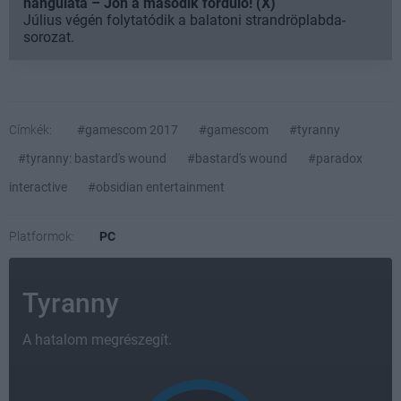
hangulata – Jön a második forduló! (X)
Július végén folytatódik a balatoni strandröplabda-
sorozat.
Címkék:
#gamescom 2017
#gamescom
#tyranny
#tyranny: bastard's wound
#bastard's wound
#paradox
interactive
#obsidian entertainment
Platformok:
PC
Tyranny
A hatalom megrészegít.