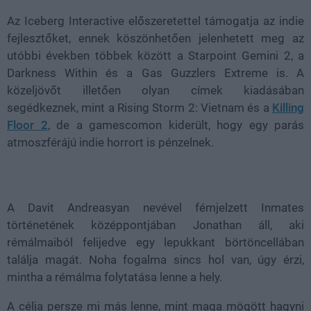
Az Iceberg Interactive előszeretettel támogatja az indie
fejlesztőket, ennek köszönhetően jelenhetett meg az
utóbbi években többek között a Starpoint Gemini 2, a
Darkness Within és a Gas Guzzlers Extreme is. A
közeljövőt illetően olyan címek kiadásában
segédkeznek, mint a Rising Storm 2: Vietnam és a
Killing
Floor 2
, de a gamescomon kiderült, hogy egy parás
atmoszférájú indie horrort is pénzelnek.
A Davit Andreasyan nevével fémjelzett Inmates
történetének középpontjában Jonathan áll, aki
rémálmaiból felijedve egy lepukkant börtöncellában
találja magát. Noha fogalma sincs hol van, úgy érzi,
mintha a rémálma folytatása lenne a hely.
A célja persze mi más lenne, mint maga mögött hagyni