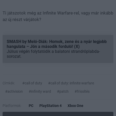
Ti játszotok még az Infinite Warfare-rel, vagy már inkább
az új részt várjátok?
SMASH by Meló-Diák: Homok, zene és a nyár legjobb
hangulata – Jön a második forduló! (X)
Július végén folytatódik a balatoni strandröplabda-
sorozat.
Címkék:
#call of duty
#call of duty: infinite warfare
#activision
#infinity ward
#patch
#frissítés
Platformok:
PC
PlayStation 4
Xbox One