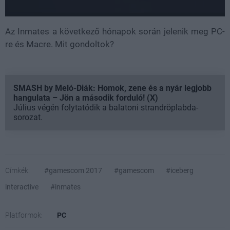
Az Inmates a következő hónapok során jelenik meg PC-
re és Macre. Mit gondoltok?
SMASH by Meló-Diák: Homok, zene és a nyár legjobb
hangulata – Jön a második forduló! (X)
Július végén folytatódik a balatoni strandröplabda-
sorozat.
Címkék:
#gamescom 2017
#gamescom
#iceberg
interactive
#inmates
Platformok:
PC