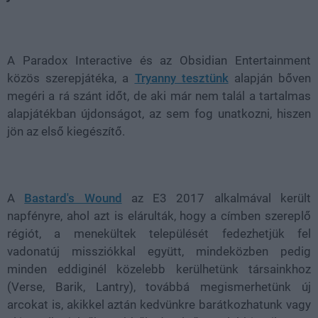
Loaded
:
Unmute
55.45%
A Paradox Interactive és az Obsidian Entertainment
közös szerepjátéka, a
Tryanny tesztünk
alapján bőven
megéri a rá szánt időt, de aki már nem talál a tartalmas
alapjátékban újdonságot, az sem fog unatkozni, hiszen
jön az első kiegészítő.
A
Bastard's Wound
az E3 2017 alkalmával került
napfényre, ahol azt is elárulták, hogy a címben szereplő
régiót, a menekültek települését fedezhetjük fel
vadonatúj missziókkal együtt, mindeközben pedig
minden eddiginél közelebb kerülhetünk társainkhoz
(Verse, Barik, Lantry), továbbá megismerhetünk új
arcokat is, akikkel aztán kedvünkre barátkozhatunk vagy