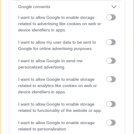
Metroidok ellen küldött fejvadász, Samus Aran
Google consents
labirintusszerű földalatti járatokon vadászik a
I want to allow Google to enable storage
gonoszságokra, és ebben nem csak a futás-ugrás-lövés
related to advertising like cookies on web or
kombókra kell hagyatkoznia, hanem apró, de hatásos
device identifiers in apps.
segítségeket is igénybe vehet.
I want to allow my user data to be sent to
Google for online advertising purposes.
I want to allow Google to send me
personalized advertising.
I want to allow Google to enable storage
related to analytics like cookies on web or
device identifiers in apps.
I want to allow Google to enable storage
related to functionality of the website or app.
I want to allow Google to enable storage
related to personalization.
Összegömbölyödhet egy apró labdává (lásd még morph