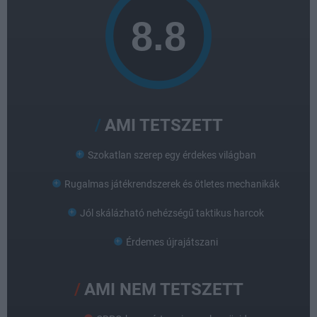
AMI TETSZETT
Szokatlan szerep egy érdekes világban
Rugalmas játékrendszerek és ötletes mechanikák
Jól skálázható nehézségű taktikus harcok
Érdemes újrajátszani
AMI NEM TETSZETT