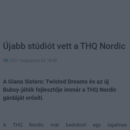
Újabb stúdiót vett a THQ Nordic
TÁ
|
2017 augusztus 24. 18:30
A Giana Sisters: Twisted Dreams és az új
Bubsy-játék fejlesztője immár a THQ Nordic
gárdáját erősíti.
Loaded
:
Unmute
21.65%
A THQ Nordic már bedobott egy izgalmas