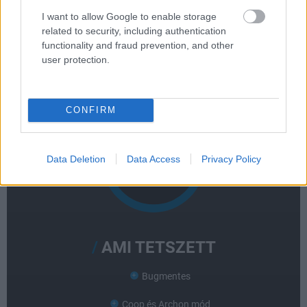
StarCraft 2: Legacy of the
I want to allow Google to enable storage
related to security, including authentication
Void
functionality and fraud prevention, and other
user protection.
Visszaállt a rend a galaxisban, jöhet a következő
generáció.
CONFIRM
Data Deletion
Data Access
Privacy Policy
AMI TETSZETT
Bugmentes
Coop és Archon mód