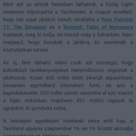
Mint azt az elmúlt hetekben láthattuk, a Dying Light
rendesen felpörgette a Techlandet. A csapat amellett,
hogy két saját játékot készít, elvállalta a
Pure Farming
17: The Simulator
és a
Torment: Tides of Numenera
kiadását, meg ki tudja, mi készül még a háttérben. Nem
meglepő, hogy büszkék a játékra, és szeretnék a
köztudatban tartani.
Az új, fent látható videó csak azt összegzi, hogy
különböző tevékenységeket hánymilliószor végeztek a
játékosok. Közel 400 millió tetőt sikerült elpusztítani,
összesen egymilliárd kilométert futni, de ami a
legérdekesebb: 303 millió zombi vesztette el szó szerint
a fejét, miközben majdnem 491 milliót rúgtunk le
ugrásból. Ki gondolta volna.
A hétvégén egyébként mindenki extra erőt kap, a
Techland ugyanis szeptember 16. és 19. között aktiválja
a HyperMode-ot. Mókás lesz.