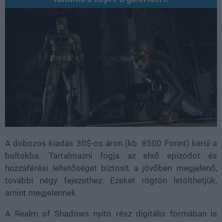
A dobozos kiadás 30$-os áron (kb. 8500 Forint) kerül a
boltokba. Tartalmazni fogja az első epizódot és
hozzáférési lehetőséget biztosít a jövőben megjelenő,
további négy fejezethez. Ezeket rögtön letölthetjük,
amint megjelennek.
A Realm of Shadows nyitó rész digitális formában is