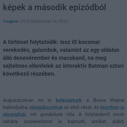
képek a második epizódból
Yuugure
|
2016 szeptember 14. 08:02
A történet folytatódik: lesz itt kocsmai
verekedés, galambok, valamint az egy oldalon
álló denevérember és macskanő, na meg
sejtelmes ellenfelek az interaktív Batman sztori
következő részében.
Loaded
:
Unmute
31.11%
Augusztusban mi is
belevágtunk
a Bruce Wayne
kalandjaiba,
végigjátszottuk
az első részt, és
tesztben is
elmondtuk
, mit gondolunk róla. A folytatásról most
néhány screenshotot is kaptunk, amiket alább