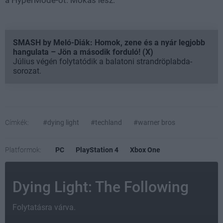
SMASH by Meló-Diák: Homok, zene és a nyár legjobb
hangulata – Jön a második forduló! (X)
Július végén folytatódik a balatoni strandröplabda-
sorozat.
Címkék:
#dying light
#techland
#warner bros
Platformok:
PC
PlayStation 4
Xbox One
Dying Light: The Following
Folytatásra várva.