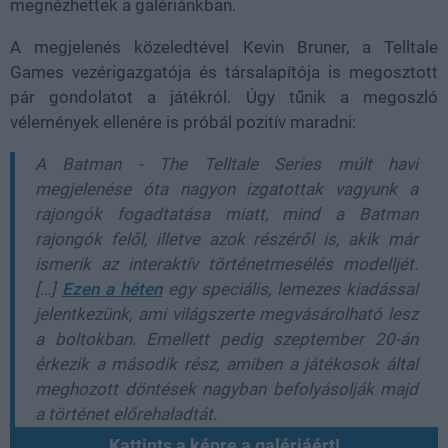
megnézhettek a galériánkban.
A megjelenés közeledtével Kevin Bruner, a Telltale
Games vezérigazgatója és társalapítója is megosztott
pár gondolatot a játékról. Úgy tűnik a megoszló
vélemények ellenére is próbál pozitív maradni:
A Batman - The Telltale Series múlt havi
megjelenése óta nagyon izgatottak vagyunk a
rajongók fogadtatása miatt, mind a Batman
rajongók felől, illetve azok részéről is, akik már
ismerik az interaktív történetmesélés modelljét.
[…]
Ezen a héten
egy speciális, lemezes kiadással
jelentkezünk, ami világszerte megvásárolható lesz
a boltokban. Emellett pedig szeptember 20-án
érkezik a második rész, amiben a játékosok által
meghozott döntések nagyban befolyásolják majd
a történet előrehaladtát.
Kattints a képre a galériáért!