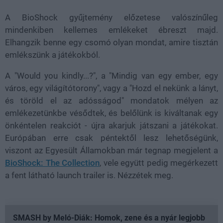
A BioShock gyűjtemény előzetese valószínűleg
mindenkiben kellemes emlékeket ébreszt majd.
Elhangzik benne egy csomó olyan mondat, amire tisztán
emlékszünk a játékokból.
A "Would you kindly...?", a "Mindig van egy ember, egy
város, egy világítótorony", vagy a "Hozd el nekünk a lányt,
és töröld el az adósságod" mondatok mélyen az
emlékezetünkbe vésődtek, és belőlünk is kiváltanak egy
önkéntelen reakciót - újra akarjuk játszani a játékokat.
Európában erre csak péntektől lesz lehetőségünk,
viszont az Egyesült Államokban már tegnap megjelent a
BioShock: The Collection
, vele együtt pedig megérkezett
a fent látható launch trailer is. Nézzétek meg.
SMASH by Meló-Diák: Homok, zene és a nyár legjobb