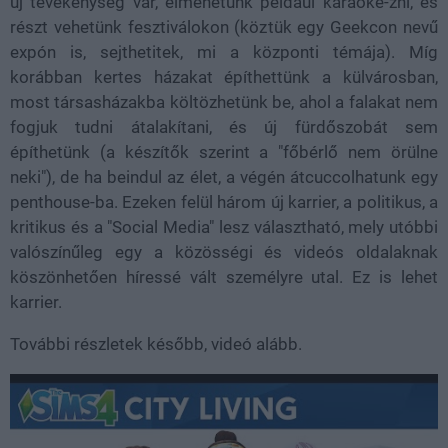
új tevékenység vár, elmehetünk például karaoke-zni, és
részt vehetünk fesztiválokon (köztük egy Geekcon nevű
expón is, sejthetitek, mi a központi témája). Míg
korábban kertes házakat építhettünk a külvárosban,
most társasházakba költözhetünk be, ahol a falakat nem
fogjuk tudni átalakítani, és új fürdőszobát sem
építhetünk (a készítők szerint a "főbérlő nem örülne
neki"), de ha beindul az élet, a végén átcuccolhatunk egy
penthouse-ba. Ezeken felül három új karrier, a politikus, a
kritikus és a "Social Media" lesz választható, mely utóbbi
valószínűleg egy a közösségi és videós oldalaknak
köszönhetően híressé vált személyre utal. Ez is lehet
karrier.
További részletek később, videó alább.