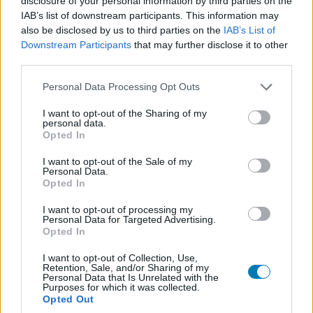
disclosure of your personal information by third parties on the
IAB’s list of downstream participants. This information may
A Blizzard a StarCraft 2-t sem hanyagolja el, a
also be disclosed by us to third parties on the
IAB’s List of
Downstream Participants
that may further disclose it to other
3.6-os patchcsel a változások mellett új
third parties.
tartalmak is érkeztek.
Please note that this website/app uses one or more Google
Personal Data Processing Opt Outs
Loaded
:
Unmute
services and may gather and store information including but
31.11%
not limited to your visit or usage behaviour. You may click to
I want to opt-out of the Sharing of my
personal data.
grant or deny consent to Google and its third-party tags to
A kiadó letudta kötelességét, tavaly novemberben kiadta
Opted In
use your data for below specified purposes in below Google
az utolsó beígért StarCraft II kiegészítőt, a
Legacy of the
consent section.
I want to opt-out of the Sale of my
Void
ot. Egyelőre nem tudni, mi lesz a következő lépés a
Personal Data.
Opted In
StarCraft sorozatban; lehet, hogy jön a harmadik rész, de
valószínűbb, hogy az első HD változatát kapjuk meg
I want to opt-out of processing my
Personal Data for Targeted Advertising.
előbb.
Opted In
Amíg ezek bármelyikét be nem jelentik, tovább
I want to opt-out of Collection, Use,
játszhatunk a második epizóddal, melyhez az éjszaka
Retention, Sale, and/or Sharing of my
Personal Data that Is Unrelated with the
folyamán érkezett meg a 3.6-os patch. Ezzel együtt a Co-
Purposes for which it was collected.
Opted Out
op módba bekerült Alarak, mint új parancsnok, a Mist