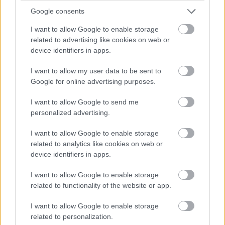
Opportunities pálya, valamint lehetőséget kapunk arra,
Google consents
hogy legfeljebb 10 mutátor aktiválásával saját co-op
I want to allow Google to enable storage
kihívásokat hozzunk létre. A változások
teljes listáját
itt
related to advertising like cookies on web or
találjátok, van még minek örülni.
device identifiers in apps.
I want to allow my user data to be sent to
Google for online advertising purposes.
SMASH by Meló-Diák: Homok, zene és a nyár legjobb
hangulata – Jön a második forduló! (X)
I want to allow Google to send me
Július végén folytatódik a balatoni strandröplabda-
personalized advertising.
sorozat.
I want to allow Google to enable storage
related to analytics like cookies on web or
device identifiers in apps.
Címkék:
#starcraft
#starcraft 2
#blizzard
I want to allow Google to enable storage
related to functionality of the website or app.
Platformok:
PC
I want to allow Google to enable storage
related to personalization.