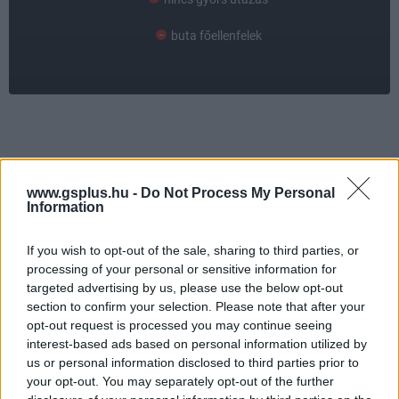
buta főellenfelek
www.gsplus.hu -
Do Not Process My Personal
Information
StarCraft 2: Legacy of the Void -
If you wish to opt-out of the sale, sharing to third parties, or
processing of your personal or sensitive information for
új pályát és parancsnokot
targeted advertising by us, please use the below opt-out
section to confirm your selection. Please note that after your
hozott az új frissítés
opt-out request is processed you may continue seeing
interest-based ads based on personal information utilized by
us or personal information disclosed to third parties prior to
PacaGS
|
2016 szeptember 14. 08:13
your opt-out. You may separately opt-out of the further