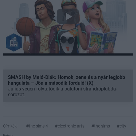
SMASH by Meló-Diák: Homok, zene és a nyár legjobb
hangulata – Jön a második forduló! (X)
Július végén folytatódik a balatoni strandröplabda-
sorozat.
Címkék:
#the sims 4
#electronic arts
#the sims
#city
living