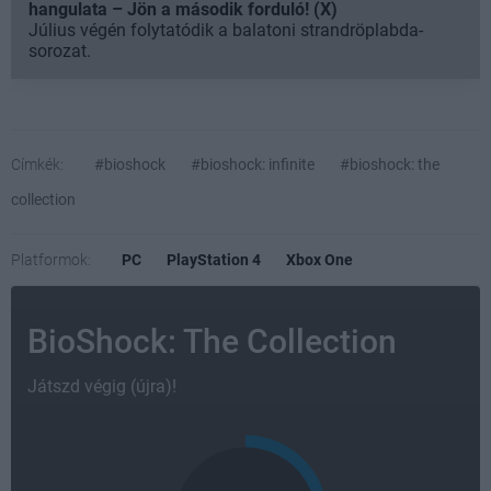
hangulata – Jön a második forduló! (X)
Július végén folytatódik a balatoni strandröplabda-
sorozat.
Címkék:
#bioshock
#bioshock: infinite
#bioshock: the
collection
Platformok:
PC
PlayStation 4
Xbox One
BioShock: The Collection
Játszd végig (újra)!