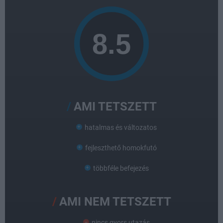
AMI TETSZETT
hatalmas és változatos
fejleszthető homokfutó
többféle befejezés
AMI NEM TETSZETT
nincs gyors utazás