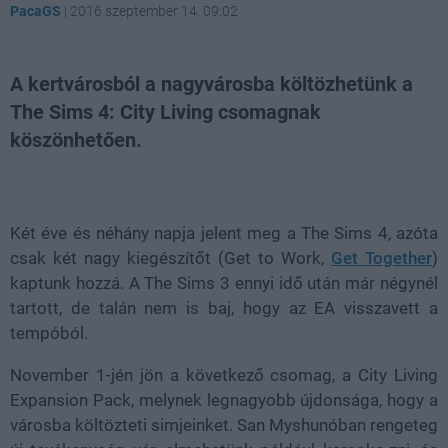
PacaGS
|
2016 szeptember 14. 09:02
A kertvárosból a nagyvárosba költözhetünk a
The Sims 4: City Living csomagnak
köszönhetően.
Loaded
:
Unmute
21.86%
Két éve és néhány napja jelent meg a The Sims 4, azóta
csak két nagy kiegészítőt (Get to Work,
Get Together
)
kaptunk hozzá. A The Sims 3 ennyi idő után már négynél
tartott, de talán nem is baj, hogy az EA visszavett a
tempóból.
November 1-jén jön a következő csomag, a City Living
Expansion Pack, melynek legnagyobb újdonsága, hogy a
városba költözteti simjeinket. San Myshunóban rengeteg