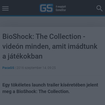
BioShock: The Collection -
videón minden, amit imádtunk
a játékokban
PacaGS
|
2016 szeptember 14. 09:25
Egy tökéletes launch trailer kíséretében jelent
meg a BioShock: The Collection.
Loaded
:
Unmute
21.86%