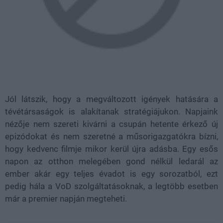
Jól látszik, hogy a megváltozott igények hatására a
tévétársaságok is alakítanak stratégiájukon. Napjaink
nézője nem szereti kivárni a csupán hetente érkező új
epizódokat és nem szeretné a műsorigazgatókra bízni,
hogy kedvenc filmje mikor kerül újra adásba. Egy esős
napon az otthon melegében gond nélkül ledarál az
ember akár egy teljes évadot is egy sorozatból, ezt
pedig hála a VoD szolgáltatásoknak, a legtöbb esetben
már a premier napján megteheti.