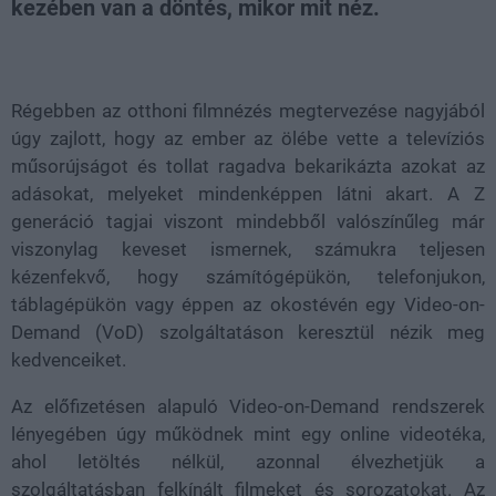
kezében van a döntés, mikor mit néz.
Loaded
:
Unmute
31.11%
Régebben az otthoni filmnézés megtervezése nagyjából
úgy zajlott, hogy az ember az ölébe vette a televíziós
műsorújságot és tollat ragadva bekarikázta azokat az
adásokat, melyeket mindenképpen látni akart. A Z
generáció tagjai viszont mindebből valószínűleg már
viszonylag keveset ismernek, számukra teljesen
kézenfekvő, hogy számítógépükön, telefonjukon,
táblagépükön vagy éppen az okostévén egy Video-on-
Demand (VoD) szolgáltatáson keresztül nézik meg
kedvenceiket.
Az előfizetésen alapuló Video-on-Demand rendszerek
lényegében úgy működnek mint egy online videotéka,
ahol letöltés nélkül, azonnal élvezhetjük a
szolgáltatásban felkínált filmeket és sorozatokat. Az