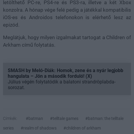
letölthető PC-re, PS4-re és PS3-ra, illetve a két Xbox
konzolra. A hónap vége felé pedig a játékkal kompatibilis
iOS-es és Androidos telefonokon is elérhető lesz az
epizód.
Meglátjuk, hogy milyen izgalmakat tartogat a Children of
Arkham című folytatás.
SMASH by Meló-Diák: Homok, zene és a nyár legjobb
hangulata – Jön a második forduló! (X)
Július végén folytatódik a balatoni strandröplabda-
sorozat.
Címkék:
#batman
#telltale games
#batman: the telltale
series
#realm of shadows
#children of arkham