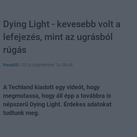
Dying Light - kevesebb volt a
lefejezés, mint az ugrásból
rúgás
PacaGS
|
2016 szeptember 14. 08:48
A Techland kiadott egy videót, hogy
megmutassa, hogy áll épp a továbbra is
népszerű Dying Light. Érdekes adatokat
tudtunk meg.
Loaded
:
Unmute
54.24%