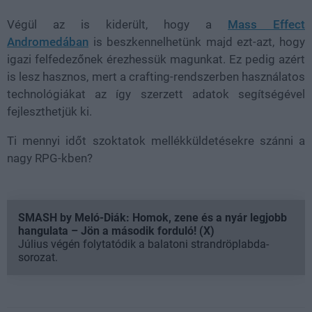
Végül az is kiderült, hogy a
Mass Effect
Andromedában
is beszkennelhetünk majd ezt-azt, hogy
igazi felfedezőnek érezhessük magunkat. Ez pedig azért
is lesz hasznos, mert a crafting-rendszerben használatos
technológiákat az így szerzett adatok segítségével
fejleszthetjük ki.
Ti mennyi időt szoktatok mellékküldetésekre szánni a
nagy RPG-kben?
SMASH by Meló-Diák: Homok, zene és a nyár legjobb
hangulata – Jön a második forduló! (X)
Július végén folytatódik a balatoni strandröplabda-
sorozat.