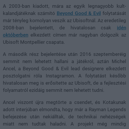
A 2003-ban kiadott, mára az egyik legnagyobb kult-
kalandjátéknak számító
Beyond Good & Evil
folytatását
már tényleg komolyan veszik az Ubisoftnál. Az eredetileg
2008-ban bejelentett, de hivatalosan csak
idén
októberben
elkezdett címen már nagyban dolgozik az
Ubisoft Montpellier csapata.
A második rész bejelentése után 2016 szeptemberéig
semmit nem lehetett hallani a játékról, aztán Michel
Ancel, a Beyond Good & Evil lead designere elkezdett
posztolgatni róla Instagramon. A folytatást később
hivatalosan meg is erősítette az Ubisoft, de a fejlesztési
folyamatról ezidáig semmit nem lehetett tudni.
Ancel viszont újra megtörte a csendet, és Kotakunak
adott interjúban elmondta, hogy már a Rayman Legends
befejezése után nekiálltak, de technikai nehézségek
miatt nem tudtak haladni. A projekt még mindig