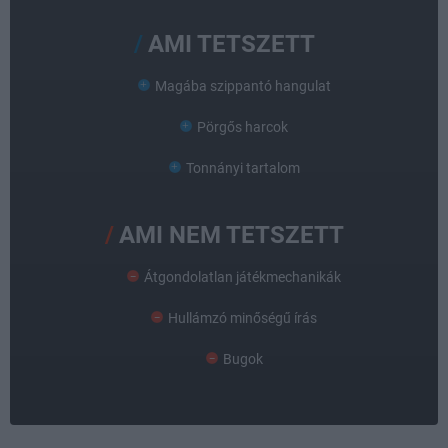
AMI TETSZETT
Magába szippantó hangulat
Pörgős harcok
Tonnányi tartalom
AMI NEM TETSZETT
Átgondolatlan játékmechanikák
Hullámzó minőségű írás
Bugok