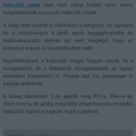
fejlesztői napló
után nem sokat kellett várni, máris
megnézhetitek a sorozat második részét.
A világ után ezúttal a trükkökön a hangsúly. Az ugrások
és a mutatványok a játék egyik legizgalmasabb és
leglátványosabb elemei, így nem meglepő, hogy az
Annecy-s srácok is büszkélkednek vele.
Bepillanthatunk a kulisszák mögé, hogyan veszik fel a
mozgásokat, és a fejlesztők elmagyarázzák az egész
animálási folyamatot is. Persze egy kis gameplayt is
kapunk ízelítőnek.
A Steep december 2-án jelenik meg PC-re, PS4-re és
Xbox One-ra, de addig még több ehhez hasonló rövidebb
fejlesztői naplót is kapunk majd a játékról.