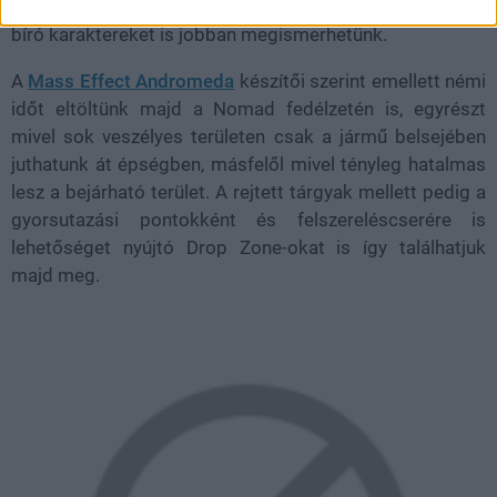
keresnénk fel, ahogy a fő sztoriban kisebb szereppel
bíró karaktereket is jobban megismerhetünk.
A
Mass Effect Andromeda
készítői szerint emellett némi
időt eltöltünk majd a Nomad fedélzetén is, egyrészt
mivel sok veszélyes területen csak a jármű belsejében
juthatunk át épségben, másfelől mivel tényleg hatalmas
lesz a bejárható terület. A rejtett tárgyak mellett pedig a
gyorsutazási pontokként és felszereléscserére is
lehetőséget nyújtó Drop Zone-okat is így találhatjuk
majd meg.