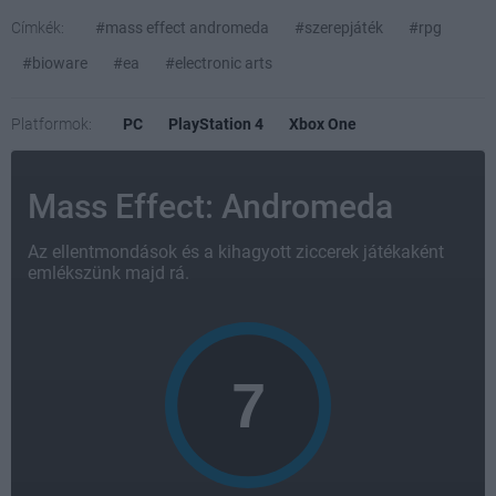
Címkék:
#mass effect andromeda
#szerepjáték
#rpg
#bioware
#ea
#electronic arts
Platformok:
PC
PlayStation 4
Xbox One
Mass Effect: Andromeda
Az ellentmondások és a kihagyott ziccerek játékaként
emlékszünk majd rá.