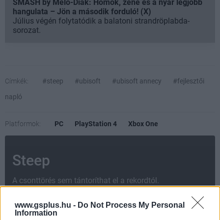
SMASH by Meló-Diák: Homok, zene és a nyár legjobb
hangulata – Jön a második forduló! (X)
Július végén folytatódik a balatoni strandröplabda-
sorozat.
Címkék:
#steep
#ubisoft
#ubisoft annecy
#fejlesztői
napló
Platformok:
PC
PlayStation 4
Xbox One
Steep
A csonttörés sem tántoríthat el a rekordtól.
www.gsplus.hu -
Do Not Process My Personal
Information