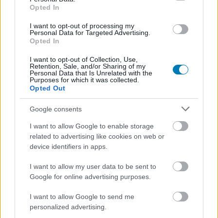
Opted In
A fejlődési rendszer hiánya
I want to opt-out of processing my
Personal Data for Targeted Advertising.
Opted In
I want to opt-out of Collection, Use,
Retention, Sale, and/or Sharing of my
Personal Data that Is Unrelated with the
Purposes for which it was collected.
Opted Out
Google consents
I want to allow Google to enable storage
Mi mindent csinálhatunk a
related to advertising like cookies on web or
device identifiers in apps.
Mass Effect Andromeda nyílt
I want to allow my user data to be sent to
világában?
Google for online advertising purposes.
I want to allow Google to send me
TÁ
|
2016 november 25. 08:00
personalized advertising.