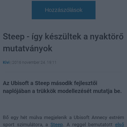
Hozzászólások
Steep - így készültek a nyaktörő
mutatványok
Kivi
|
2016 november 24. 19:11
Az Ubisoft a Steep második fejlesztői
naplójában a trükkök modellezését mutatja be.
Loaded
:
Unmute
29.21%
Bő egy hét múlva megjelenik a Ubisoft Annecy extrém
sport szimulátora, a
Steep
. A reggel bemutatott
első