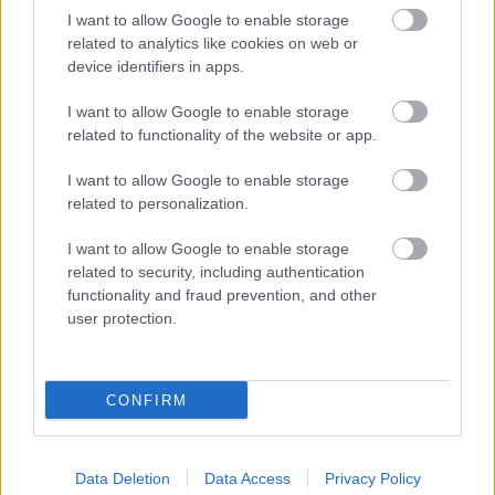
I want to allow Google to enable storage
A Mass Effect Andromeda története mellett is
related to analytics like cookies on web or
bőven akad majd tennivaló a játék világában,
device identifiers in apps.
amiről nemrég elárultak néhány infót a
I want to allow Google to enable storage
készítők.
related to functionality of the website or app.
Loaded
:
Unmute
I want to allow Google to enable storage
21.86%
related to personalization.
A BioWare nem csak új szereplőket,
fajokat
és
I want to allow Google to enable storage
történetek ígér a Mass Effect Andromeda kapcsán,
related to security, including authentication
hanem egy egészen új galaxisba is elkalauzolnak
functionality and fraud prevention, and other
majd. Ezt pedig egy szabadon bejárható világként tárják
user protection.
majd elénk, amiben jó néhány küldetéstípus vár majd a
fő sztoriszálon kívül.
CONFIRM
Így például visszatérnek a Mass Effect 2-ben látott
Loyalty küldetések is, ezek során pedig olyan
helyszíneket is bejárhatunk, amiket egyébként nem
Data Deletion
Data Access
Privacy Policy