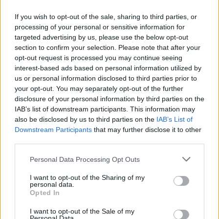
If you wish to opt-out of the sale, sharing to third parties, or
processing of your personal or sensitive information for
targeted advertising by us, please use the below opt-out
section to confirm your selection. Please note that after your
opt-out request is processed you may continue seeing
interest-based ads based on personal information utilized by
AMI TETSZETT
us or personal information disclosed to third parties prior to
your opt-out. You may separately opt-out of the further
disclosure of your personal information by third parties on the
Meglepően változatos játéktér
IAB’s list of downstream participants. This information may
also be disclosed by us to third parties on the
IAB’s List of
Izgalmas síelés, deszkázás és repülés
Downstream Participants
that may further disclose it to other
third parties.
Nagyon sok kihívás...
Please note that this website/app uses one or more Google
Personal Data Processing Opt Outs
services and may gather and store information including but
AMI NEM TETSZETT
not limited to your visit or usage behaviour. You may click to
I want to opt-out of the Sharing of my
personal data.
grant or deny consent to Google and its third-party tags to
Opted In
...amikbe egy idő után bele lehet unni
use your data for below specified purposes in below Google
consent section.
I want to opt-out of the Sale of my
Unalmas siklóernyőzés
Personal Data.