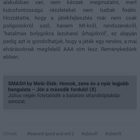
alakulóban van, nem készek megmutatni, mert
kulcsfontosságú részleteket nem tudtak fixálni.
Hozzátette, hogy a játékfejlesztés már nem csak
poligonokról szól, hanem MI-kről, rendszerekről,
"hatalmas bolygókra lezuhanó űrhajókról", ez alapján
pedig azt is gondolhatjuk, hogy a játék egy rendes, a mai
elvárásoknak megfelelő AAA cím lesz. Reménykedünk
ebben.
SMASH by Meló-Diák: Homok, zene és a nyár legjobb
hangulata – Jön a második forduló! (X)
Július végén folytatódik a balatoni strandröplabda-
sorozat.
Címkék:
#beyond good and evil 2
#ubisoft
#ubisoft