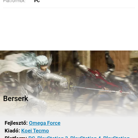
Platformok:
PC
Berserk
Fejlesztő:
Omega Force
Kiadó:
Koei Tecmo