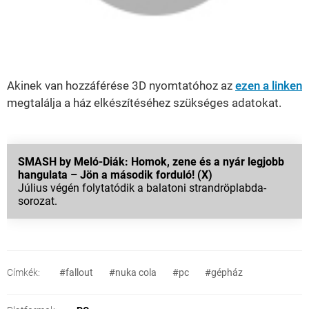
Akinek van hozzáférése 3D nyomtatóhoz az
ezen a linken
megtalálja a ház elkészítéséhez szükséges adatokat.
SMASH by Meló-Diák: Homok, zene és a nyár legjobb
hangulata – Jön a második forduló! (X)
Július végén folytatódik a balatoni strandröplabda-
sorozat.
Címkék:
#fallout
#nuka cola
#pc
#gépház