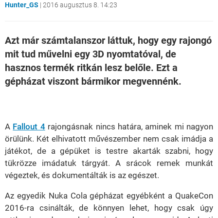
Hunter_GS
|
2016 augusztus 8. 14:23
Azt már számtalanszor láttuk, hogy egy rajongó
mit tud művelni egy 3D nyomtatóval, de
hasznos termék ritkán lesz belőle. Ezt a
gépházat viszont bármikor megvennénk.
Loaded
:
Unmute
21.86%
A
Fallout 4
rajongásnak nincs határa, aminek mi nagyon
örülünk. Két elhivatott művészember nem csak imádja a
játékot, de a gépüket is testre akarták szabni, hogy
tükrözze imádatuk tárgyát. A srácok remek munkát
végeztek, és dokumentálták is az egészet.
Az egyedik Nuka Cola gépházat egyébként a QuakeCon
2016-ra csinálták, de könnyen lehet, hogy csak úgy