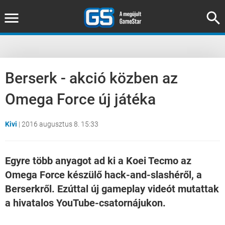
Berserk - akció közben az
Omega Force új játéka
Kivi
|
2016 augusztus 8. 15:33
Egyre több anyagot ad ki a Koei Tecmo az
Omega Force készülő hack-and-slashéről, a
Berserkről. Ezúttal új gameplay videót mutattak
a hivatalos YouTube-csatornájukon.
Loaded
:
Unmute