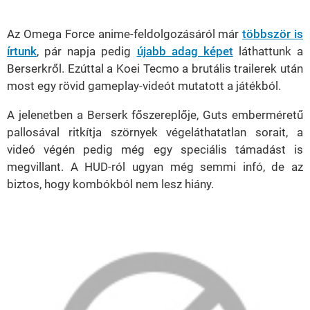
38.42%
Az Omega Force anime-feldolgozásáról már
többször is
írtunk
, pár napja pedig
újabb adag képet
láthattunk a
Berserkről. Ezúttal a Koei Tecmo a brutális trailerek után
most egy rövid gameplay-videót mutatott a játékból.
A jelenetben a Berserk főszereplője, Guts emberméretű
pallosával ritkítja szörnyek végeláthatatlan sorait, a
videó végén pedig még egy speciális támadást is
megvillant. A HUD-ról ugyan még semmi infó, de az
biztos, hogy kombókból nem lesz hiány.