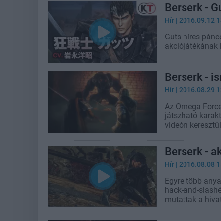
Berserk - G
Hír
| 2016.09.12 1
Guts híres páncé
akciójátékának 
Berserk - i
Hír
| 2016.08.29 1
Az Omega Force
játszható karak
videón keresztül
Berserk - a
Hír
| 2016.08.08 1
Egyre több anya
hack-and-slashér
mutattak a hiva