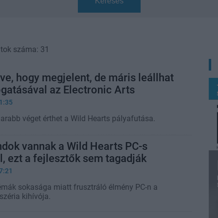
Keresés
atok száma: 31
ve, hogy megjelent, de máris leállhat
gatásával az Electronic Arts
1:35
arabb véget érthet a Wild Hearts pályafutása.
dok vannak a Wild Hearts PC-s
l, ezt a fejlesztők sem tagadják
7:21
émák sokasága miatt frusztráló élmény PC-n a
zéria kihívója.