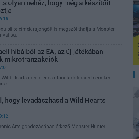
ts olyan nehéz, hogy még a készítőit
ztja
6:15
oulslike címek rajongóit is megszólíthatja a Monster
riválisa.
eli hibáiból az EA, az új játékában
k mikrotranzakciók
7:01
Wild Hearts megjelenés utáni tartalmaiért sem kér
adó.
ll, hogy levadászhasd a Wild Hearts
9:12
ctronic Arts gondozásában érkező Monster Hunter-