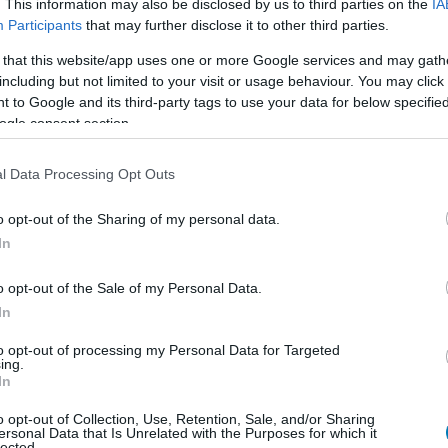
a nagyszerű Breath of the Wild közvetlen
. This information may also be disclosed by us to third parties on the
IA
ég érdekesebb háborút kínál.
Participants
that may further disclose it to other third parties.
 that this website/app uses one or more Google services and may gath
t Builders 2 teszt - JRPG Minecraft
including but not limited to your visit or usage behaviour. You may click 
 to Google and its third-party tags to use your data for below specifi
ogle consent section.
8 19:28
uilders folytatása fontos újításokat vonultat fel, de
l Data Processing Opt Outs
iányosságai is.
o opt-out of the Sharing of my personal data.
tan 2 teszt - titánok harca
In
2 16:15
o opt-out of the Sale of my Personal Data.
e- és mangasorozat ismét kapott egy videojátékos
zúttal egy új főhős szemszögéből.
In
to opt-out of processing my Personal Data for Targeted
ing.
riors 9 - közel fél órán át nézhetjük a
In
o opt-out of Collection, Use, Retention, Sale, and/or Sharing
1:00
ersonal Data that Is Unrelated with the Purposes for which it
lected.