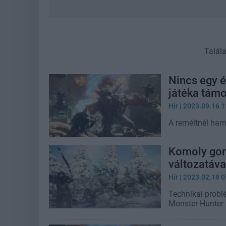
Talál
Nincs egy é
játéka támo
Hír
| 2023.09.16 1
A reméltnél ham
Komoly gon
változatáva
Hír
| 2023.02.18 0
Technikai probl
Monster Hunter s