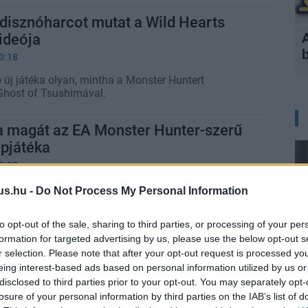
disznóharcot mutat a Wild Hearts
ideója
0:18
új játéka olyan, mintha a Monster Huntert
Ghost of Tsushimával.
 magát az EA Monster Hunter-szerű
epjátéka
0:30
jlesztéséért a Dynasty Warriors széria készítői
us.hu -
Do Not Process My Personal Information
to opt-out of the sale, sharing to third parties, or processing of your per
iors: Age of Calamity teszt - harc
formation for targeted advertising by us, please use the below opt-out s
r selection. Please note that after your opt-out request is processed y
eing interest-based ads based on personal information utilized by us or
3 20:50
disclosed to third parties prior to your opt-out. You may separately opt-
a alapján készült már színtiszta akciójáték - ez az
losure of your personal information by third parties on the IAB’s list of