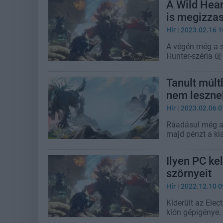
A Wild Hear
is megizzas
Hír
| 2023.02.16 1
A végén még a s
Hunter-széria új 
Tanult múltb
nem leszne
Hír
| 2023.02.06 0
Ráadásul még a 
majd pénzt a ki
Ilyen PC ke
szörnyeit
Hír
| 2022.12.10 0
Kiderült az Ele
klón gépigénye.