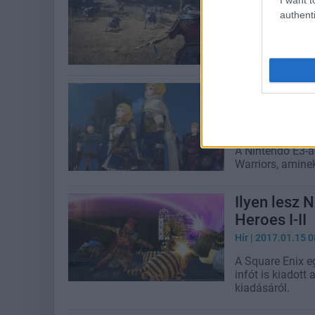
Hír
| 2017.08.05 0
authenti
Eddig a Dynasty
biztos, de a ki
a sorozat.
E3 2017 - ö
Emblem War
Hír
| 2017.06.13 1
A Nintendo E3-a
Warriors, amine
Ilyen lesz 
Heroes I-II
Hír
| 2017.01.15 0
A Square Enix eg
infót is kiadott
kiadásáról.