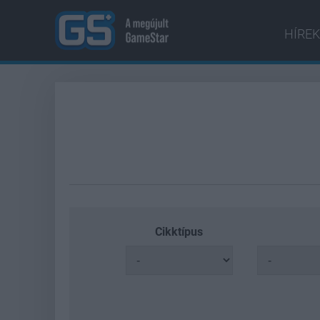
HÍREK
Cikktípus