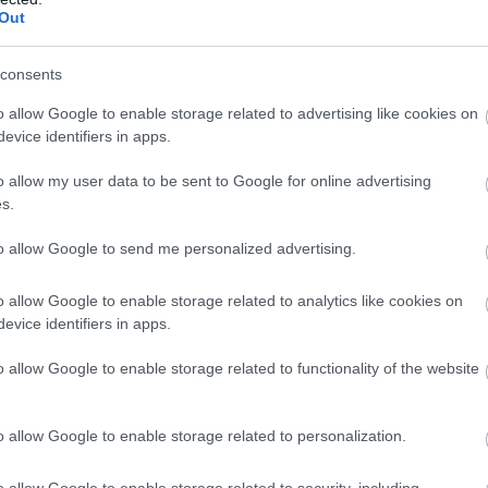
csak PlayStation 4-re jön a Dynasty Warriors 9, hogy
Out
y közel fél órás gameplay videóval prezentálja az
tozatot.
consents
tan 2 - új trailer hozta a megjelenési
o allow Google to enable storage related to advertising like cookies on
evice identifiers in apps.
8:15
o allow my user data to be sent to Google for online advertising
pontosan tudjuk, melyik nap jelenik meg az Attack
s.
en számos játszható karaktert is leleplezett a Koei
to allow Google to send me personalized advertising.
t Heroes II teszt - hősiesnek kevés
o allow Google to enable storage related to analytics like cookies on
evice identifiers in apps.
6 21:57
ynasty Warriors harcrendszerét és a Dragon Quest
o allow Google to enable storage related to functionality of the website
lemeit vegyítő mellékszál, a Dragon Quest Heroes, de
jesen elégedettek.
o allow Google to enable storage related to personalization.
4-re jön a Dynasty Warriors 9
o allow Google to enable storage related to security, including