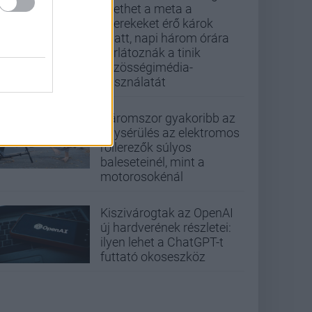
fizethet a meta a
gyerekeket érő károk
miatt, napi három órára
korlátoznák a tinik
közösségimédia-
használatát
Háromszor gyakoribb az
agysérülés az elektromos
rollerezők súlyos
baleseteinél, mint a
motorosokénál
Kiszivárogtak az OpenAI
új hardverének részletei:
ilyen lehet a ChatGPT-t
futtató okoseszköz