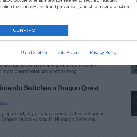
7:55
cation functionality and fraud prevention, and other user protection.
 Warriors 9 megjelenése csak a Sony konzolján volt
adó nemrég megerősítette, hogy multiplatform marad
CONFIRM
sszegyűltek a széria hősei a Fire
riors trailerében
Data Deletion
Data Access
Privacy Policy
9:24
s streamjében szerepet kapott a Fire Emblem
k most a történetét ismerhettük meg.
Nintendo Switchen a Dragon Quest
8:37
y új trailert, egy rakás screenshotot és néhány új
 a Dragon Quest Heroes I-II Nintendo Switches