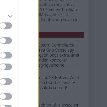
letarolta a mozikat, az
első hétvégén 1 milliárd
dollárhoz közelít a
Vadonatúj nap bevétele
PCW HÍREK
A Steam Controllerbe
rejtett Grip Sense egy
nagyon okos extra, amit
minden kontroller
megirigyelhetne
Reolink 2K Battery Wi-Fi
Video Doorbell teszt –
Nicsak, ki csörög!
Újabb brutális összeget