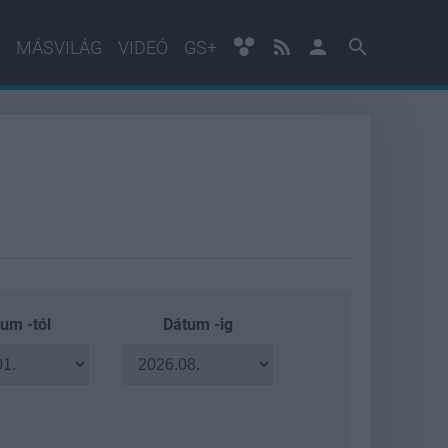
MÁSVILÁG
VIDEÓ
GS+
um -tól
Dátum -ig