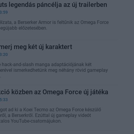
uts legendás páncélja az új trailerben
3:59
lzata, a Berserker Armor is feltűnik az Omega Force
legújabb előzetesében.
smerj meg két új karaktert
3:20
 hack-and-slash manga adaptációjának két
terével ismerkedhetünk meg néhány rövid gameplay
.
kció közben az Omega Force új játéka
5:33
got ad ki a Koei Tecmo az Omega Force készülő
ől, a Berserkről. Ezúttal új gameplay videót
talos YouTube-csatornájukon.