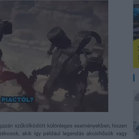
igazán szűkölködött különleges eseményekben, hiszen
tékosok, akik így például legendás akcióhősök vagy