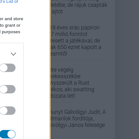
B’s List of
üzletébe, de rájuk csapták
az ajtót
er and store
to grant or
A 18 éves srác papíron
ed purposes
437 millió forintot
keresett a játékával, de
csak 650 ezret kapott a
Steamtől
Élete végéig
kerekesszékbe
kényszerült a Rust
játékos, aki swatting
áldozata lett
Elhunyt Gálvölgyi Judit, A
szilmarilok fordítója,
Gálvölgyi János felesége