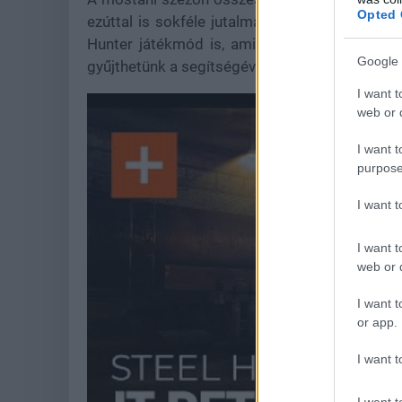
Opted 
ezúttal is sokféle jutalmat gyűjthetünk be. Ez
Hunter játékmód is, ami március 21-ig lesz 
Google 
gyűjthetünk a segítségével a Battle Passhez.
I want t
web or d
I want t
purpose
I want 
I want t
web or d
I want t
or app.
I want t
I want t