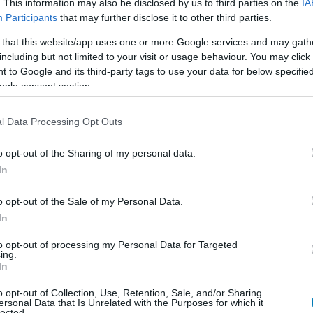
. This information may also be disclosed by us to third parties on the
IA
Participants
that may further disclose it to other third parties.
 that this website/app uses one or more Google services and may gath
including but not limited to your visit or usage behaviour. You may click 
 to Google and its third-party tags to use your data for below specifi
ogle consent section.
l Data Processing Opt Outs
o opt-out of the Sharing of my personal data.
In
o opt-out of the Sale of my Personal Data.
In
to opt-out of processing my Personal Data for Targeted
ing.
In
o opt-out of Collection, Use, Retention, Sale, and/or Sharing
ass negyedik szezonja, ami június 15-ig lesz elérhető.
ersonal Data that Is Unrelated with the Purposes for which it
akasszal rendelkező fejezetből áll, és természetesen
lected.