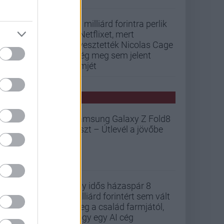
33 milliárd forintra perlik
a Netflixet, mert
elvesztették Nicolas Cage
még meg sem jelent
filmjét
PCW HÍREK
Samsung Galaxy Z Fold8
teszt – Útlevél a jövőbe
Egy idős házaspár 8
milliárd forintért sem vált
meg a család farmjától,
hogy egy AI cég