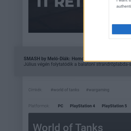
authenti
SMASH by Meló-Diák: Homok, zene és a nyár legjob
Július végén folytatódik a balatoni strandröplabda-
Címkék:
#world of tanks
#wargaming
Platformok:
PC
PlayStation 4
PlayStation 5
World of Tanks