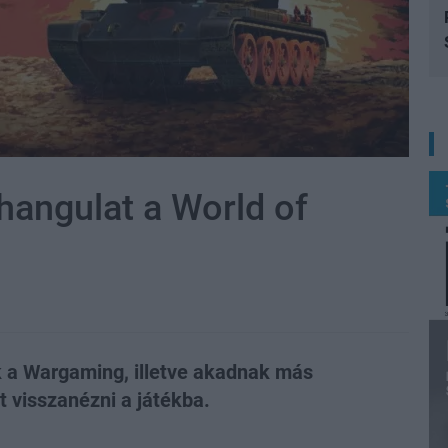
 hangulat a World of
 a Wargaming, illetve akadnak más
 visszanézni a játékba.