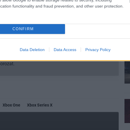
cation functionality and fraud prevention, and other user protection.
CONFIRM
Data Deletion
Data Access
Privacy Policy
b hangulata – Jön a második forduló! (X)
sorozat.
Xbox One
Xbox Series X