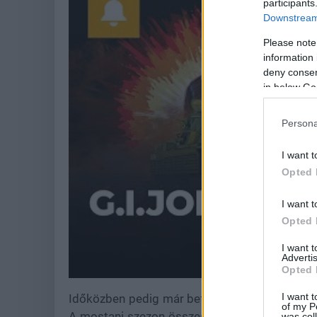
participants
Downstream 
Please note
information 
deny consent
in below Go
Persona
I want t
Opted 
I want t
Opted 
I want 
Advertis
Opted 
I want t
Időközben pedig már befutott PC-re a Battle P
of my P
A mostani szezon összesen 3, egyenként 50 sz
was col