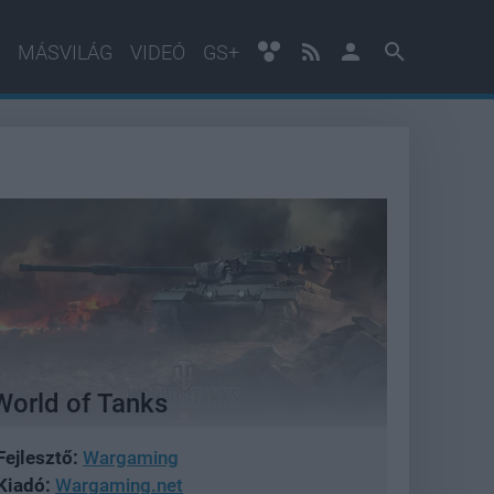
MÁSVILÁG
VIDEÓ
GS+
World of Tanks
Fejlesztő:
Wargaming
Kiadó:
Wargaming.net