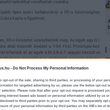
nézetű tankokkal vonulhattak csatába.
jabb ilyen spéci kollaboráció a PC-s közösséghez,
 Cobra kapta a figyelmet.
A
es, 3D-s kinézetet szerezhetünk meg. Az egyik egy G.I.
a által inspirált kinézet a T-54 First Prototype-hoz.
t érhetünk el, az egyik a M.O.B.A.T. alapján készült el,
ég különleges missziókat is elérhetünk egészen március
tik a markunkat, és azt is eldönthetjük, hogy a jófiúk
us.hu -
Do Not Process My Personal Information
to opt-out of the sale, sharing to third parties, or processing of your per
t, és még nagy World of Tanks-játékosok is vagytok,
formation for targeted advertising by us, please use the below opt-out s
álták ki a srácok.
r selection. Please note that after your opt-out request is processed y
eing interest-based ads based on personal information utilized by us or
disclosed to third parties prior to your opt-out. You may separately opt-
losure of your personal information by third parties on the IAB’s list of