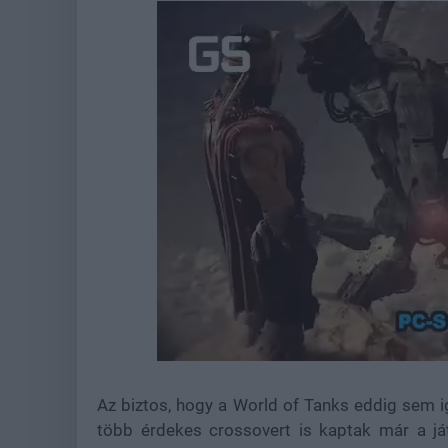
Loaded
:
Unmute
44.67%
Az biztos, hogy a World of Tanks eddig sem 
több érdekes crossovert is kaptak már a já