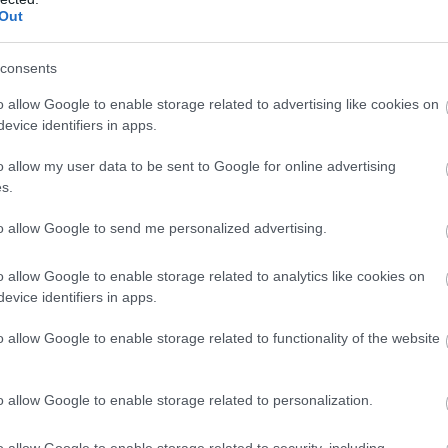
Out
zel együtt pedig visszatért a sokak által kedvelt Steel
elérhető, és érdemes lehet pörgetni, hiszen pontokat
consents
o allow Google to enable storage related to advertising like cookies on
evice identifiers in apps.
o allow my user data to be sent to Google for online advertising
s.
to allow Google to send me personalized advertising.
o allow Google to enable storage related to analytics like cookies on
evice identifiers in apps.
o allow Google to enable storage related to functionality of the website
o allow Google to enable storage related to personalization.
o allow Google to enable storage related to security, including