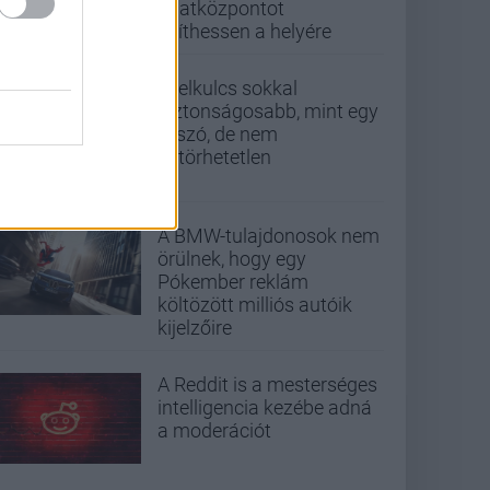
adatközpontot
építhessen a helyére
A jelkulcs sokkal
biztonságosabb, mint egy
jelszó, de nem
feltörhetetlen
A BMW-tulajdonosok nem
örülnek, hogy egy
Pókember reklám
költözött milliós autóik
kijelzőire
A Reddit is a mesterséges
intelligencia kezébe adná
a moderációt