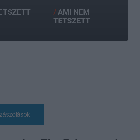
TETSZETT
AMI NEM
TETSZETT
zászólások