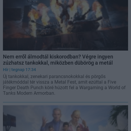
Nem erről álmodtál kiskorodban? Végre ingyen
zúzhatsz tankokkal, miközben dübörög a metál
Hír
| tegnap 17:34
Új tankokkal, zenekari parancsnokokkal és pörgős
játékmóddal tér vissza a Metal Fest, amit ezúttal a Five
Finger Death Punch köré húzott fel a Wargaming a World of
Tanks Modern Armorban.