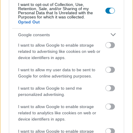
Sikerült meglepetést okozni a Wargamingnek.
I want to opt-out of Collection, Use,
Retention, Sale, and/or Sharing of my
Personal Data that Is Unrelated with the
Purposes for which it was collected.
Opted Out
Google consents
I want to allow Google to enable storage
related to advertising like cookies on web or
device identifiers in apps.
I want to allow my user data to be sent to
Google for online advertising purposes.
I want to allow Google to send me
A páncélosok és az ügynökök állnak a legújabb World
personalized advertising.
of Tanks: HEAT videó fókuszában
Hír
| 2026.03.05 14:34
I want to allow Google to enable storage
A Wargaming játékának harcterein az ember és a gép közti
related to analytics like cookies on web or
tökéletes összhang a győzelem kulcsa.
device identifiers in apps.
I want to allow Google to enable storage