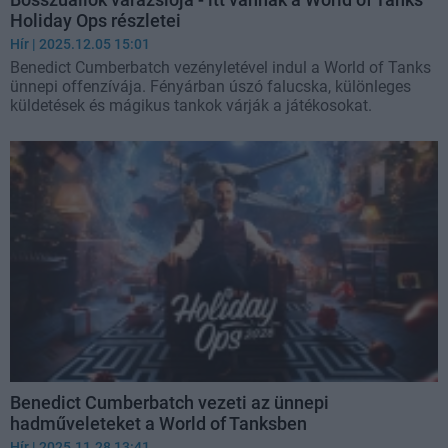
Holiday Ops részletei
Hír
| 2025.12.05 15:01
Benedict Cumberbatch vezényletével indul a World of Tanks
ünnepi offenzívája. Fényárban úszó falucska, különleges
küldetések és mágikus tankok várják a játékosokat.
Benedict Cumberbatch vezeti az ünnepi
hadműveleteket a World of Tanksben
Hír
| 2025.11.28 13:41