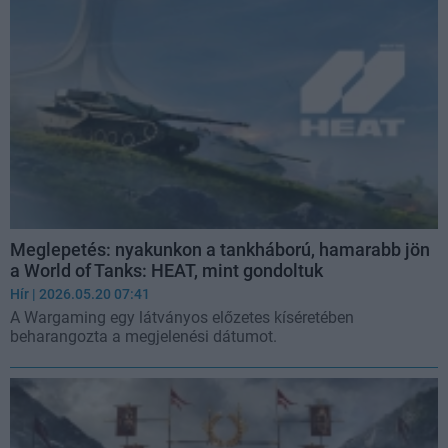
Meglepetés: nyakunkon a tankháború, hamarabb jön
a World of Tanks: HEAT, mint gondoltuk
Hír
| 2026.05.20 07:41
A Wargaming egy látványos előzetes kíséretében
beharangozta a megjelenési dátumot.