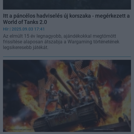
Itt a páncélos hadviselés új korszaka - megérkezett a
World of Tanks 2.0
Hír
| 2025.09.03 17:41
Az elmúlt 15 év legnagyobb, ajándékokkal megtömött
frissítése alaposan átszabja a Wargaming történetének
legsikeresebb játékát.