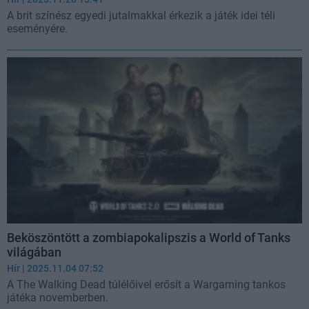
A brit színész egyedi jutalmakkal érkezik a játék idei téli
eseményére.
Beköszöntött a zombiapokalipszis a World of Tanks
világában
Hír
| 2025.11.04 07:52
A The Walking Dead túlélőivel erősít a Wargaming tankos
játéka novemberben.