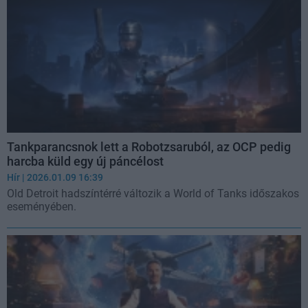
Tankparancsnok lett a Robotzsaruból, az OCP pedig
harcba küld egy új páncélost
Hír
| 2026.01.09 16:39
Old Detroit hadszíntérré változik a World of Tanks időszakos
eseményében.