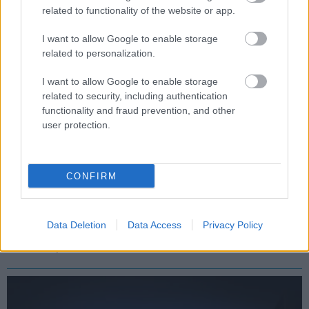
related to functionality of the website or app.
I want to allow Google to enable storage
related to personalization.
I want to allow Google to enable storage
related to security, including authentication
functionality and fraud prevention, and other
user protection.
A világra és a játékmenetre fókuszál a legújabb
CONFIRM
World of Tanks: HEAT videó
Hír
| 2026.01.30 17:55
Megérkezett a Wargaming videósorozatának első része,
Data Deletion
Data Access
Privacy Policy
amely bemutatja a világot, és azt is, hogyan csapnak össze
a kísérleti páncélosok.