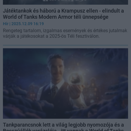
Játéktankok és háború a Krampusz ellen - elindult a
World of Tanks Modern Armor téli ünnepsége
Hír
| 2025.12.09 16:19
Rengeteg tartalom, izgalmas események és értékes jutalmak
várják a játékosokat a 2025-ös Téli fesztiválon.
Tankparancsnok lett a világ legjobb nyomozója és a
Bosszúállók varázslója - itt vannak a World of Tanks