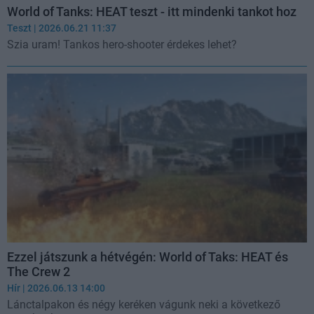
World of Tanks: HEAT teszt - itt mindenki tankot hoz
Teszt
| 2026.06.21 11:37
Szia uram! Tankos hero-shooter érdekes lehet?
Ezzel játszunk a hétvégén: World of Taks: HEAT és
The Crew 2
Hír
| 2026.06.13 14:00
Lánctalpakon és négy keréken vágunk neki a következő