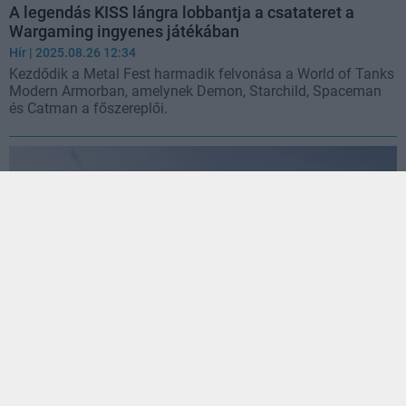
A legendás KISS lángra lobbantja a csatateret a
Wargaming ingyenes játékában
Hír
| 2025.08.26 12:34
Kezdődik a Metal Fest harmadik felvonása a World of Tanks
Modern Armorban, amelynek Demon, Starchild, Spaceman
és Catman a főszereplői.
A World of Tanks: Heat lesz a Wargaming Call of
Dutyja?