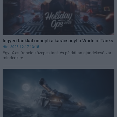
Ingyen tankkal ünnepli a karácsonyt a World of Tanks
Hír
| 2025.12.17 13:15
Egy IX-es francia közepes tank és példátlan ajándékeső vár
mindenkire.