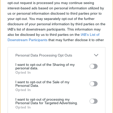
opt-out request is processed you may continue seeing
Hír
| 2026.03.27 06:21
interest-based ads based on personal information utilized by
Új videó mutatja meg, mitől válik minden meccs
us or personal information disclosed to third parties prior to
kiszámíthatatlanná a Wargaming készülő játékában.
your opt-out. You may separately opt-out of the further
disclosure of your personal information by third parties on the
IAB’s list of downstream participants. This information may
also be disclosed by us to third parties on the
IAB’s List of
Downstream Participants
that may further disclose it to other
third parties.
Please note that this website/app uses one or more Google
Personal Data Processing Opt Outs
services and may gather and store information including but
not limited to your visit or usage behaviour. You may click to
I want to opt-out of the Sharing of my
personal data.
grant or deny consent to Google and its third-party tags to
Opted In
use your data for below specified purposes in below Google
consent section.
I want to opt-out of the Sale of my
Personal Data.
Opted In
Tommy Angelo tankkal vereti Lost Heaven utcáin - a
Mafia és a World of Tanks crossoverére nem állt
I want to opt-out of processing my
készen a világ, mégis itt van
Personal Data for Targeted Advertising.
Opted In
Hír
| 2026.03.17 08:40