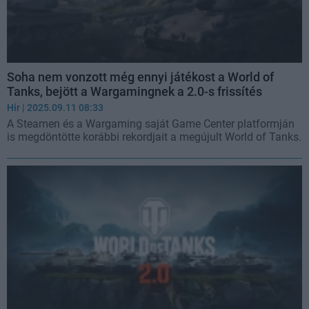
Soha nem vonzott még ennyi játékost a World of
Tanks, bejött a Wargamingnek a 2.0-s frissítés
Hír
| 2025.09.11 08:33
A Steamen és a Wargaming saját Game Center platformján
is megdöntötte korábbi rekordjait a megújult World of Tanks.