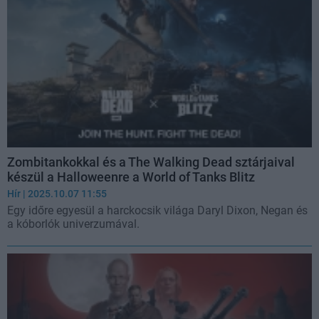
Zombitankokkal és a The Walking Dead sztárjaival
készül a Halloweenre a World of Tanks Blitz
Hír
| 2025.10.07 11:55
Egy időre egyesül a harckocsik világa Daryl Dixon, Negan és
a kóborlók univerzumával.