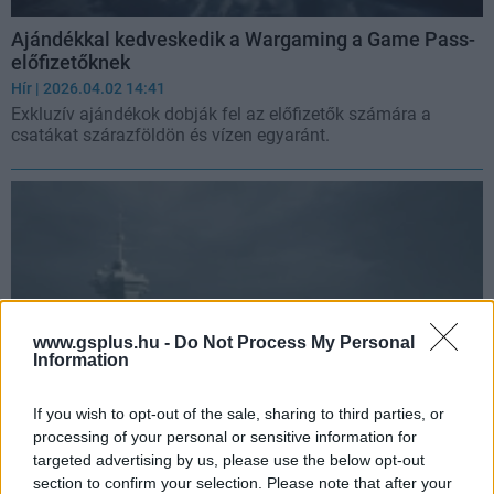
Ajándékkal kedveskedik a Wargaming a Game Pass-
előfizetőknek
Hír
| 2026.04.02 14:41
Exkluzív ajándékok dobják fel az előfizetők számára a
csatákat szárazföldön és vízen egyaránt.
www.gsplus.hu -
Do Not Process My Personal
Information
If you wish to opt-out of the sale, sharing to third parties, or
processing of your personal or sensitive information for
targeted advertising by us, please use the below opt-out
Ezek lesznek a World of Tanks: HEAT térképei és
section to confirm your selection. Please note that after your
játékmódjai